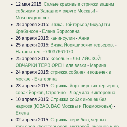
12 мая 2015:
Самые красивые стрижки вашим
собачкам в Западном округе Москвы!
-
Moscowgroomer
28 апреля 2015:
Вязка. Тойтерьер,Чихуа,Пти
брабансон
-
Елена Борисовна
26 апреля 2015:
канинсулин
-
Анна
25 апреля 2015:
Вязка Йоркширских терьеров.
-
Наташа тел. +79037661070
25 апреля 2015:
Кобель БЕЛЬГИЙСКОЙ
ОВЧАРКИ ТЕРВЮРЕН для вязки
-
Марина
24 апреля 2015:
стрижка собачек и кошечек в
москве
-
Екатерина
23 апреля 2015:
Стрижка йоркширских терьеров,
собак-йорков, Строгино
-
Людмила Викторовна
10 апреля 2015:
Стрижка собак икошек без
наркоза (ЮВАО, ВАО Москвы и Подмосковья)
-
Елена
02 апреля 2015:
Стрижка кери блю, черных
терьеров, фокстерьеров, миттелей, ризенов и др.