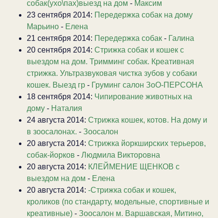
собак(ухо\пах)выезд на дом
-
Максим
23 сентября 2014:
Передержка собак на дому
Марьино
-
Елена
21 сентября 2014:
Передержка собак
-
Галина
20 сентября 2014:
Стрижка собак и кошек с
выездом на дом. Тримминг собак. Креативная
стрижка. Ультразвуковая чистка зубов у собаки
кошек. Выезд гр
-
Груминг салон ЗоО-ПЕРСОНА
18 сентября 2014:
Чипирование животных на
дому
-
Наталия
24 августа 2014:
Стрижка кошек, котов. На дому и
в зоосалонах.
-
Зоосалон
20 августа 2014:
Стрижка йоркширских терьеров,
собак-йорков
-
Людмила Викторовна
20 августа 2014:
КЛЕЙМЕНИЕ ЩЕНКОВ с
выездом на дом
-
Елена
20 августа 2014:
-Стрижка собак и кошек,
кроликов (по стандарту, модельные, спортивные и
креативные)
-
Зоосалон м. Варшавская, Митино,