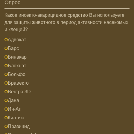
Опрос
Какое инсекто-акарицидное средство Вы используете
для защиты животного в период активности насекомых
и клещей?
Адвокат
Барс
Бинакар
Блохнэт
Больфо
Бравекто
Вектра 3D
Дана
Ин-Ап
Килтикс
Празицид