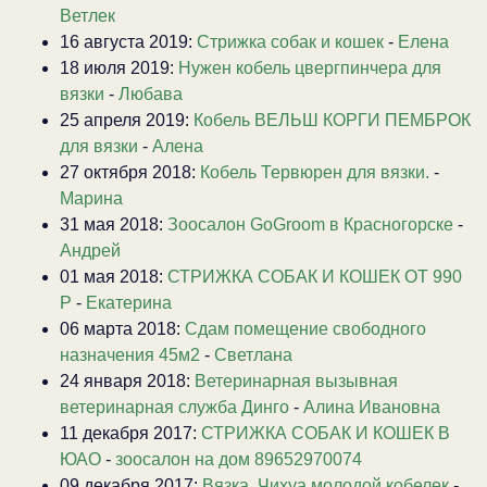
Ветлек
16 августа 2019:
Стрижка собак и кошек
-
Елена
18 июля 2019:
Нужен кобель цвергпинчера для
вязки
-
Любава
25 апреля 2019:
Кобель ВЕЛЬШ КОРГИ ПЕМБРОК
для вязки
-
Алена
27 октября 2018:
Кобель Тервюрен для вязки.
-
Марина
31 мая 2018:
Зоосалон GoGroom в Красногорске
-
Андрей
01 мая 2018:
СТРИЖКА СОБАК И КОШЕК ОТ 990
Р
-
Екатерина
06 марта 2018:
Сдам помещение свободного
назначения 45м2
-
Светлана
24 января 2018:
Ветеринарная вызывная
ветеринарная служба Динго
-
Алина Ивановна
11 декабря 2017:
СТРИЖКА СОБАК И КОШЕК В
ЮАО
-
зоосалон на дом 89652970074
09 декабря 2017:
Вязка. Чихуа молодой кобелек
-