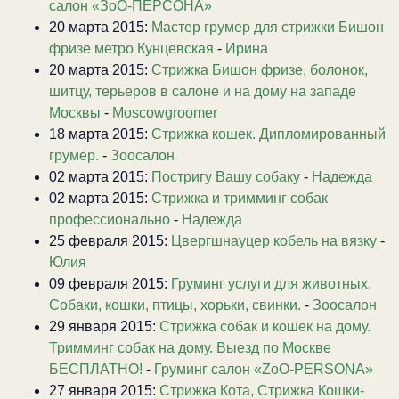
салон «ЗоО-ПЕРСОНА»
20 марта 2015:
Мастер грумер для стрижки Бишон
фризе метро Кунцевская
-
Ирина
20 марта 2015:
Стрижка Бишон фризе, болонок,
шитцу, терьеров в салоне и на дому на западе
Москвы
-
Moscowgroomer
18 марта 2015:
Стрижка кошек. Дипломированный
грумер.
-
Зоосалон
02 марта 2015:
Постригу Вашу собаку
-
Надежда
02 марта 2015:
Стрижка и тримминг собак
профессионально
-
Надежда
25 февраля 2015:
Цвергшнауцер кобель на вязку
-
Юлия
09 февраля 2015:
Груминг услуги для животных.
Собаки, кошки, птицы, хорьки, свинки.
-
Зоосалон
29 января 2015:
Стрижка собак и кошек на дому.
Тримминг собак на дому. Выезд по Москве
БЕСПЛАТНО!
-
Груминг салон «ZoO-PERSONA»
27 января 2015:
Стрижка Кота, Стрижка Кошки-