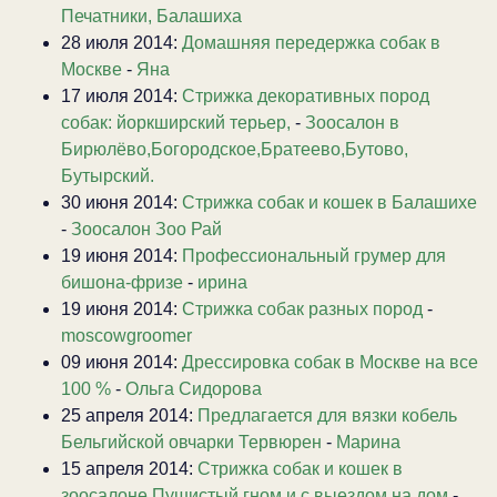
Печатники, Балашиха
28 июля 2014:
Домашняя передержка собак в
Москве
-
Яна
17 июля 2014:
Стрижка декоративных пород
собак: йоркширский терьер,
-
Зоосалон в
Бирюлёво,Богородское,Братеево,Бутово,
Бутырский.
30 июня 2014:
Стрижка собак и кошек в Балашихе
-
Зоосалон Зоо Рай
19 июня 2014:
Профессиональный грумер для
бишона-фризе
-
ирина
19 июня 2014:
Стрижка собак разных пород
-
moscowgroomer
09 июня 2014:
Дрессировка собак в Москве на все
100 %
-
Ольга Сидорова
25 апреля 2014:
Предлагается для вязки кобель
Бельгийской овчарки Тервюрен
-
Марина
15 апреля 2014:
Стрижка собак и кошек в
зоосалоне Пушистый гном и с выездом на дом
-