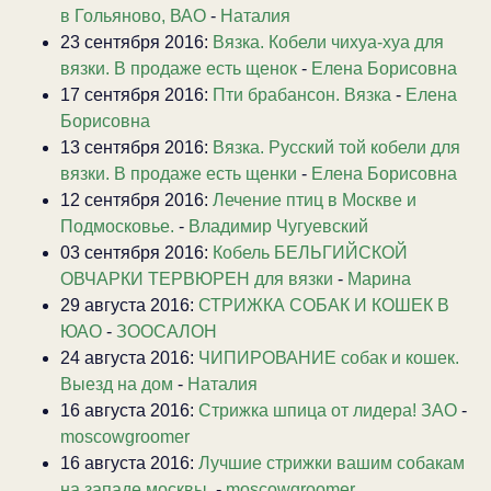
в Гольяново, ВАО
-
Наталия
23 сентября 2016:
Вязка. Кобели чихуа-хуа для
вязки. В продаже есть щенок
-
Елена Борисовна
17 сентября 2016:
Пти брабансон. Вязка
-
Елена
Борисовна
13 сентября 2016:
Вязка. Русский той кобели для
вязки. В продаже есть щенки
-
Елена Борисовна
12 сентября 2016:
Лечение птиц в Москве и
Подмосковье.
-
Владимир Чугуевский
03 сентября 2016:
Кобель БЕЛЬГИЙСКОЙ
ОВЧАРКИ ТЕРВЮРЕН для вязки
-
Марина
29 августа 2016:
СТРИЖКА СОБАК И КОШЕК В
ЮАО
-
ЗООСАЛОН
24 августа 2016:
ЧИПИРОВАНИЕ собак и кошек.
Выезд на дом
-
Наталия
16 августа 2016:
Стрижка шпица от лидера! ЗАО
-
moscowgroomer
16 августа 2016:
Лучшие стрижки вашим собакам
на западе москвы.
-
moscowgroomer