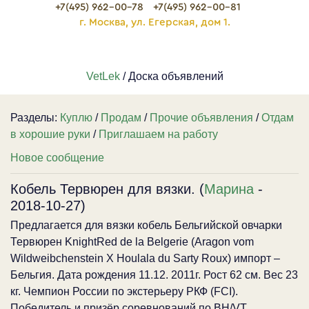
+7(495) 962-00-78
+7(495) 962-00-81
г. Москва, ул. Егерская, дом 1.
VetLek
/ Доска объявлений
Разделы:
Куплю
/
Продам
/
Прочие объявления
/
Отдам
в хорошие руки
/
Приглашаем на работу
Новое сообщение
Кобель Тервюрен для вязки. (
Марина
-
2018-10-27)
Предлагается для вязки кобель Бельгийской овчарки
Тервюрен KnightRed de la Belgerie (Aragon vom
Wildweibchenstein X Houlala du Sarty Roux) импорт –
Бельгия. Дата рождения 11.12. 2011г. Рост 62 см. Вес 23
кг. Чемпион России по экстерьеру РКФ (FCI).
Победитель и призёр соревнований по BH/VT,