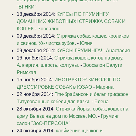
"ВГНКИ"
13 декабря 2014:
КУРСы ПО ГРУМИНГУ
ДОМАШНИХ ЖИВОТНЫХ! СТРИЖКА СОБАК И
КОШЕК
-
Зоосалон
09 декабря 2014:
Стрижка собак, кошек, кроликов
и свинок. Уз- чистка зубов.
-
Юлия
09 декабря 2014:
КУРСЫ ГРУМИНГА!
-
Анастасия
16 ноября 2014:
Стрижка кошек, котов на дому.
Аллергия, шерсть, колтуны.
-
Зоосалон Балути
Римская
15 ноября 2014:
ИНСТРУКТОР-КИНОЛОГ ПО
ДРЕССИРОВКЕ СОБАК в ЮЗАО
-
Марина
02 ноября 2014:
Пти-брабансон и бельг. гриффон.
Титулованные кобели для вязки.
-
Елена
28 октября 2014:
Стрижка Йорка, собак, кошек на
дому. Выезд на дом по Москве, МО.
-
Груминг
салон "ЗоО-ПЕРСОНА"
24 октября 2014:
клеймение щенков и