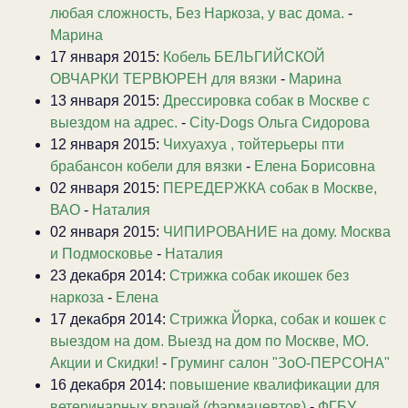
любая сложность, Без Наркоза, у вас дома.
-
Марина
17 января 2015:
Кобель БЕЛЬГИЙСКОЙ
ОВЧАРКИ ТЕРВЮРЕН для вязки
-
Марина
13 января 2015:
Дрессировка собак в Москве с
выездом на адрес.
-
City-Dogs Ольга Сидорова
12 января 2015:
Чихуахуа , тойтерьеры пти
брабансон кобели для вязки
-
Елена Борисовна
02 января 2015:
ПЕРЕДЕРЖКА собак в Москве,
ВАО
-
Наталия
02 января 2015:
ЧИПИРОВАНИЕ на дому. Москва
и Подмосковье
-
Наталия
23 декабря 2014:
Стрижка собак икошек без
наркоза
-
Елена
17 декабря 2014:
Стрижка Йорка, собак и кошек с
выездом на дом. Выезд на дом по Москве, МО.
Акции и Скидки!
-
Груминг салон "ЗоО-ПЕРСОНА"
16 декабря 2014:
повышение квалификации для
ветеринарных врачей (фармацевтов)
-
ФГБУ