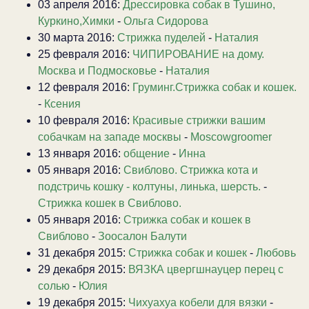
03 апреля 2016:
Дрессировка собак в Тушино,
Куркино,Химки
-
Ольга Сидорова
30 марта 2016:
Стрижка пуделей
-
Наталия
25 февраля 2016:
ЧИПИРОВАНИЕ на дому.
Москва и Подмосковье
-
Наталия
12 февраля 2016:
Груминг.Стрижка собак и кошек.
-
Ксения
10 февраля 2016:
Красивые стрижки вашим
собачкам на западе москвы
-
Moscowgroomer
13 января 2016:
общение
-
Инна
05 января 2016:
Свиблово. Стрижка кота и
подстричь кошку - колтуны, линька, шерсть.
-
Стрижка кошек в Свиблово.
05 января 2016:
Стрижка собак и кошек в
Свиблово
-
Зоосалон Балути
31 декабря 2015:
Стрижка собак и кошек
-
Любовь
29 декабря 2015:
ВЯЗКА цвергшнауцер перец с
солью
-
Юлия
19 декабря 2015:
Чихуахуа кобели для вязки
-