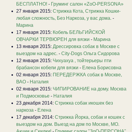
БЕСПЛАТНО!
-
Груминг салон «ZoO-PERSONA»
27 января 2015:
Стрижка Кота, Стрижка Кошки-
любая сложность, Без Наркоза, у вас дома.
-
Марина
17 января 2015:
Кобель БЕЛЬГИЙСКОЙ
ОВЧАРКИ ТЕРВЮРЕН для вязки
-
Марина
13 января 2015:
Дрессировка собак в Москве с
выездом на адрес.
-
City-Dogs Ольга Сидорова
12 января 2015:
Чихуахуа , тойтерьеры пти
брабансон кобели для вязки
-
Елена Борисовна
02 января 2015:
ПЕРЕДЕРЖКА собак в Москве,
ВАО
-
Наталия
02 января 2015:
ЧИПИРОВАНИЕ на дому. Москва
и Подмосковье
-
Наталия
23 декабря 2014:
Стрижка собак икошек без
наркоза
-
Елена
17 декабря 2014:
Стрижка Йорка, собак и кошек с
выездом на дом. Выезд на дом по Москве, МО.
Акции и Скидки!
-
Груминг салон "ЗоО-ПЕРСОНА"