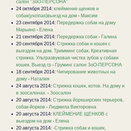
салон "ЗоО-ПЕРСОНА"
24 октября 2014:
клеймение щенков и
собак(ухо\пах)выезд на дом
-
Максим
23 сентября 2014:
Передержка собак на дому
Марьино
-
Елена
21 сентября 2014:
Передержка собак
-
Галина
20 сентября 2014:
Стрижка собак и кошек с
выездом на дом. Тримминг собак. Креативная
стрижка. Ультразвуковая чистка зубов у собаки
кошек. Выезд гр
-
Груминг салон ЗоО-ПЕРСОНА
18 сентября 2014:
Чипирование животных на
дому
-
Наталия
24 августа 2014:
Стрижка кошек, котов. На дому и
в зоосалонах.
-
Зоосалон
20 августа 2014:
Стрижка йоркширских терьеров,
собак-йорков
-
Людмила Викторовна
20 августа 2014:
КЛЕЙМЕНИЕ ЩЕНКОВ с
выездом на дом
-
Елена
20 августа 2014:
-Стрижка собак и кошек,