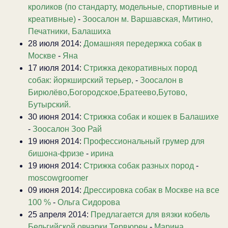
кроликов (по стандарту, модельные, спортивные и
креативные)
-
Зоосалон м. Варшавская, Митино,
Печатники, Балашиха
28 июля 2014:
Домашняя передержка собак в
Москве
-
Яна
17 июля 2014:
Стрижка декоративных пород
собак: йоркширский терьер,
-
Зоосалон в
Бирюлёво,Богородское,Братеево,Бутово,
Бутырский.
30 июня 2014:
Стрижка собак и кошек в Балашихе
-
Зоосалон Зоо Рай
19 июня 2014:
Профессиональный грумер для
бишона-фризе
-
ирина
19 июня 2014:
Стрижка собак разных пород
-
moscowgroomer
09 июня 2014:
Дрессировка собак в Москве на все
100 %
-
Ольга Сидорова
25 апреля 2014:
Предлагается для вязки кобель
Бельгийской овчарки Тервюрен
-
Марина