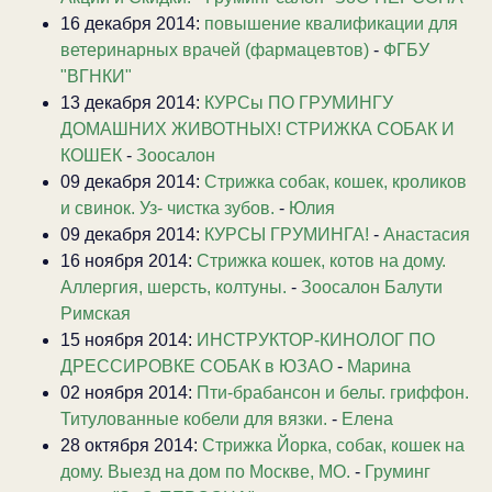
16 декабря 2014:
повышение квалификации для
ветеринарных врачей (фармацевтов)
-
ФГБУ
"ВГНКИ"
13 декабря 2014:
КУРСы ПО ГРУМИНГУ
ДОМАШНИХ ЖИВОТНЫХ! СТРИЖКА СОБАК И
КОШЕК
-
Зоосалон
09 декабря 2014:
Стрижка собак, кошек, кроликов
и свинок. Уз- чистка зубов.
-
Юлия
09 декабря 2014:
КУРСЫ ГРУМИНГА!
-
Анастасия
16 ноября 2014:
Стрижка кошек, котов на дому.
Аллергия, шерсть, колтуны.
-
Зоосалон Балути
Римская
15 ноября 2014:
ИНСТРУКТОР-КИНОЛОГ ПО
ДРЕССИРОВКЕ СОБАК в ЮЗАО
-
Марина
02 ноября 2014:
Пти-брабансон и бельг. гриффон.
Титулованные кобели для вязки.
-
Елена
28 октября 2014:
Стрижка Йорка, собак, кошек на
дому. Выезд на дом по Москве, МО.
-
Груминг