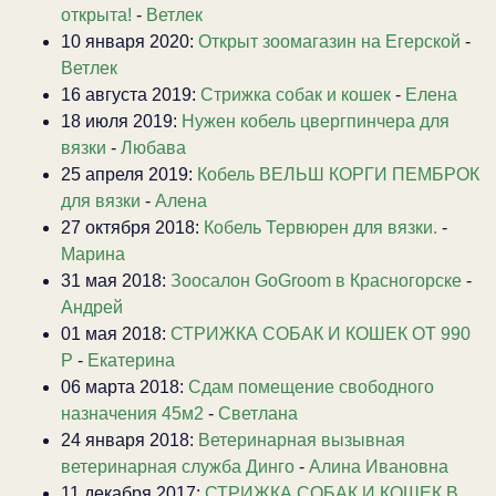
открыта!
-
Ветлек
10 января 2020:
Открыт зоомагазин на Егерской
-
Ветлек
16 августа 2019:
Стрижка собак и кошек
-
Елена
18 июля 2019:
Нужен кобель цвергпинчера для
вязки
-
Любава
25 апреля 2019:
Кобель ВЕЛЬШ КОРГИ ПЕМБРОК
для вязки
-
Алена
27 октября 2018:
Кобель Тервюрен для вязки.
-
Марина
31 мая 2018:
Зоосалон GoGroom в Красногорске
-
Андрей
01 мая 2018:
СТРИЖКА СОБАК И КОШЕК ОТ 990
Р
-
Екатерина
06 марта 2018:
Сдам помещение свободного
назначения 45м2
-
Светлана
24 января 2018:
Ветеринарная вызывная
ветеринарная служба Динго
-
Алина Ивановна
11 декабря 2017:
СТРИЖКА СОБАК И КОШЕК В