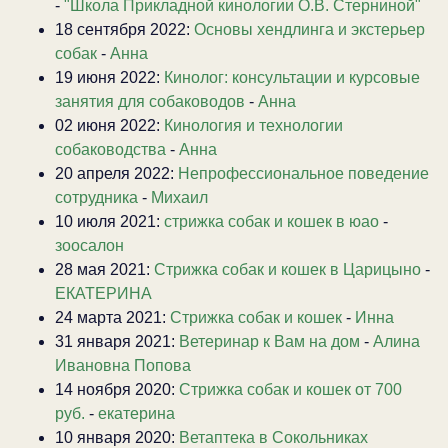
-
"Школа Прикладной кинологии О.В. Стерниной"
18 сентября 2022:
Основы хендлинга и экстерьер
собак
-
Анна
19 июня 2022:
Кинолог: консультации и курсовые
занятия для собаководов
-
Анна
02 июня 2022:
Кинология и технологии
собаководства
-
Анна
20 апреля 2022:
Непрофессиональное поведение
сотрудника
-
Михаил
10 июля 2021:
стрижка собак и кошек в юао
-
зоосалон
28 мая 2021:
Стрижка собак и кошек в Царицыно
-
ЕКАТЕРИНА
24 марта 2021:
Стрижка собак и кошек
-
Инна
31 января 2021:
Ветеринар к Вам на дом
-
Алина
Ивановна Попова
14 ноября 2020:
Стрижка собак и кошек от 700
руб.
-
екатерина
10 января 2020:
Ветаптека в Сокольниках