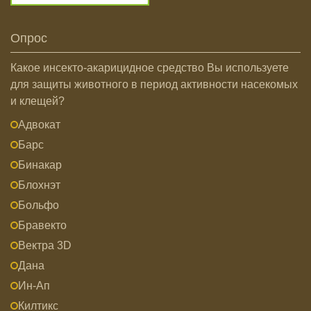
Опрос
Какое инсекто-акарицидное средство Вы используете
для защиты животного в период активности насекомых
и клещей?
Адвокат
Барс
Бинакар
Блохнэт
Больфо
Бравекто
Вектра 3D
Дана
Ин-Ап
Килтикс