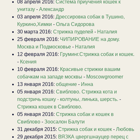
08 апреля 2016:
Система приучения кошек к
унитазу
-
Александр
03 апреля 2016:
Дрессировка собак в Тушино,
Куркино,Химки
-
Ольга Сидорова
30 марта 2016:
Стрижка пуделей
-
Наталия
25 февраля 2016:
ЧИПИРОВАНИЕ на дому.
Москва и Подмосковье
-
Наталия
12 февраля 2016:
Груминг.Стрижка собак и кошек.
-
Ксения
10 февраля 2016:
Красивые стрижки вашим
собачкам на западе москвы
-
Moscowgroomer
13 января 2016:
общение
-
Инна
05 января 2016:
Свиблово. Стрижка кота и
подстричь кошку - колтуны, линька, шерсть.
-
Стрижка кошек в Свиблово.
05 января 2016:
Стрижка собак и кошек в
Свиблово
-
Зоосалон Балути
31 декабря 2015:
Стрижка собак и кошек
-
Любовь
29 декабря 2015:
ВЯЗКА цвергшнауцер перец с