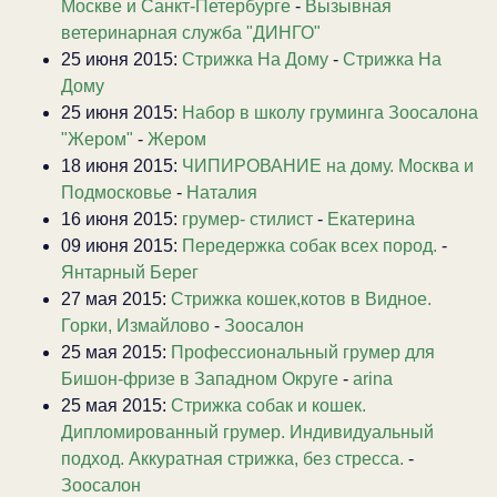
Москве и Санкт-Петербурге
-
Вызывная
ветеринарная служба "ДИНГО"
25 июня 2015:
Стрижка На Дому
-
Стрижка На
Дому
25 июня 2015:
Набор в школу груминга Зоосалона
"Жером"
-
Жером
18 июня 2015:
ЧИПИРОВАНИЕ на дому. Москва и
Подмосковье
-
Наталия
16 июня 2015:
грумер- стилист
-
Екатерина
09 июня 2015:
Передержка собак всех пород.
-
Янтарный Берег
27 мая 2015:
Стрижка кошек,котов в Видное.
Горки, Измайлово
-
Зоосалон
25 мая 2015:
Профессиональный грумер для
Бишон-фризе в Западном Округе
-
arina
25 мая 2015:
Стрижка собак и кошек.
Дипломированный грумер. Индивидуальный
подход. Аккуратная стрижка, без стресса.
-
Зоосалон