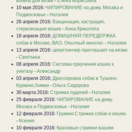
кобель для вязки
-
Елена Борисовна
10 мая 2016:
ЧИПИРОВАНИЕ на дому. Москва и
Подмосковье
-
Наталия
26 апреля 2016:
Вакцинация, кастрация,
стерилизация кошек
-
Анна Криштопа
18 апреля 2016:
ДОМАШНЯЯ ПЕРЕДЕРЖКА
собак в Москве, ВАО. Опытный кинолог.
-
Наталия
13 апреля 2016:
цвергпинчер приглашает на вязки
-
Светлана
08 апреля 2016:
Система приучения кошек к
унитазу
-
Александр
03 апреля 2016:
Дрессировка собак в Тушино,
Куркино,Химки
-
Ольга Сидорова
30 марта 2016:
Стрижка пуделей
-
Наталия
25 февраля 2016:
ЧИПИРОВАНИЕ на дому.
Москва и Подмосковье
-
Наталия
12 февраля 2016:
Груминг.Стрижка собак и кошек.
-
Ксения
10 февраля 2016:
Красивые стрижки вашим