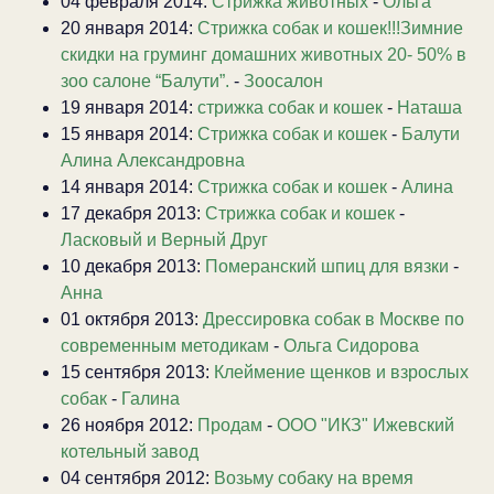
04 февраля 2014:
Стрижка животных
-
Ольга
20 января 2014:
Стрижка собак и кошек!!!Зимние
скидки на груминг домашних животных 20- 50% в
зоо салоне “Балути”.
-
Зоосалон
19 января 2014:
стрижка собак и кошек
-
Наташа
15 января 2014:
Стрижка собак и кошек
-
Балути
Алина Александровна
14 января 2014:
Стрижка собак и кошек
-
Алина
17 декабря 2013:
Стрижка собак и кошек
-
Ласковый и Верный Друг
10 декабря 2013:
Померанский шпиц для вязки
-
Анна
01 октября 2013:
Дрессировка собак в Москве по
современным методикам
-
Ольга Сидорова
15 сентября 2013:
Клеймение щенков и взрослых
собак
-
Галина
26 ноября 2012:
Продам
-
ООО "ИКЗ" Ижевский
котельный завод
04 сентября 2012:
Возьму собаку на время