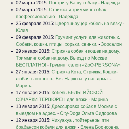
02 марта 2015:
Постригу Вашу собаку
-
Надежда
02 марта 2015:
Стрижка и тримминг собак
профессионально
-
Надежда
25 февраля 2015:
Цвергшнауцер кобель на вязку
-
Юлия
09 февраля 2015:
Груминг услуги для животных.
Собаки, кошки, птицы, хорьки, свинки.
-
Зоосалон
29 января 2015:
Стрижка собак и кошек на дому.
Тримминг собак на дому. Выезд по Москве
БЕСПЛАТНО!
-
Груминг салон «ZoO-PERSONA»
27 января 2015:
Стрижка Кота, Стрижка Кошки-
любая сложность, Без Наркоза, у вас дома.
-
Марина
17 января 2015:
Кобель БЕЛЬГИЙСКОЙ
ОВЧАРКИ ТЕРВЮРЕН для вязки
-
Марина
13 января 2015:
Дрессировка собак в Москве с
выездом на адрес.
-
City-Dogs Ольга Сидорова
12 января 2015:
Чихуахуа , тойтерьеры пти
брабансон кобели для вязки
-
Елена Борисовна