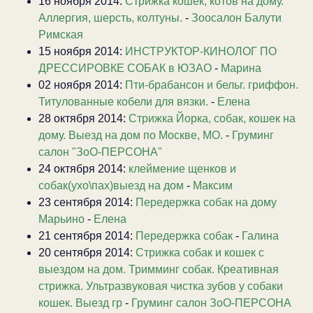
16 ноября 2014:
Стрижка кошек, котов на дому.
Аллергия, шерсть, колтуны.
-
Зоосалон Балути
Римская
15 ноября 2014:
ИНСТРУКТОР-КИНОЛОГ ПО
ДРЕССИРОВКЕ СОБАК в ЮЗАО
-
Марина
02 ноября 2014:
Пти-брабансон и бельг. гриффон.
Титулованные кобели для вязки.
-
Елена
28 октября 2014:
Стрижка Йорка, собак, кошек на
дому. Выезд на дом по Москве, МО.
-
Груминг
салон "ЗоО-ПЕРСОНА"
24 октября 2014:
клеймение щенков и
собак(ухо\пах)выезд на дом
-
Максим
23 сентября 2014:
Передержка собак на дому
Марьино
-
Елена
21 сентября 2014:
Передержка собак
-
Галина
20 сентября 2014:
Стрижка собак и кошек с
выездом на дом. Тримминг собак. Креативная
стрижка. Ультразвуковая чистка зубов у собаки
кошек. Выезд гр
-
Груминг салон ЗоО-ПЕРСОНА