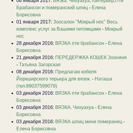
06 января 2017:
ВЯзка. Чихуахуа,Тойтерьер,Пти
Брабансон и померанский шпиц
-
Елена
Борисовна
01 января 2017:
Зоосалон "Мокрый нос" Весь
комплекс услуг за Вашими питомцами
-
Мокрый
нос
28 декабря 2016:
ВЯЗКА пти брабансон
-
Елена
Борисовна
21 декабря 2016:
ПЕРЕДЕРЖКА КОШЕК Зооняня
-
Татьяна Загорская
08 декабря 2016:
Предлагаю кобеля
Йоркширского терьера для вязок.
-
Наташа
(тел.89037599079)
03 декабря 2016:
ВЯЗКА пти брабансон
-
Елена
Борисовна
03 декабря 2016:
ВЯЗКА. Чихуахуа
-
Елена
Борисовна
03 декабря 2016:
ВЯЗКА шпиц мини померанец
-
Елена Борисовна