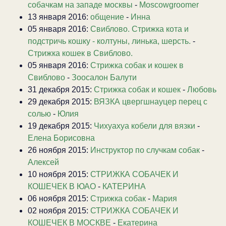
собачкам на западе москвы
-
Moscowgroomer
13 января 2016:
общение
-
Инна
05 января 2016:
Свиблово. Стрижка кота и
подстричь кошку - колтуны, линька, шерсть.
-
Стрижка кошек в Свиблово.
05 января 2016:
Стрижка собак и кошек в
Свиблово
-
Зоосалон Балути
31 декабря 2015:
Стрижка собак и кошек
-
Любовь
29 декабря 2015:
ВЯЗКА цвергшнауцер перец с
солью
-
Юлия
19 декабря 2015:
Чихуахуа кобели для вязки
-
Елена Борисовна
26 ноября 2015:
Инструктор по случкам собак
-
Алексей
10 ноября 2015:
СТРИЖКА СОБАЧЕК И
КОШЕЧЕК В ЮАО
-
КАТЕРИНА
06 ноября 2015:
Стрижка собак
-
Мария
02 ноября 2015:
СТРИЖКА СОБАЧЕК И
КОШЕЧЕК В МОСКВЕ
-
Екатерина