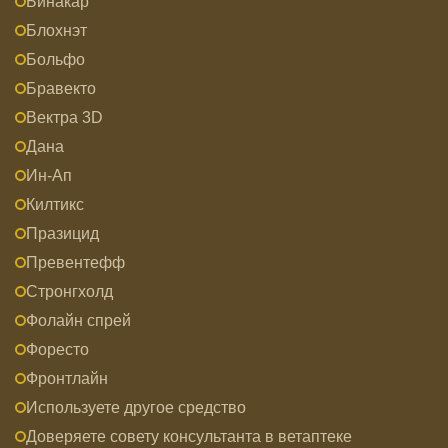
Бинакар
Блохнэт
Больфо
Бравекто
Вектра 3D
Дана
Ин-Ап
Килтикс
Празицид
Превентефф
Стронгхолд
Фолайн спрей
Форесто
Фронтлайн
Используете другое средство
Доверяете совету консультанта в ветаптеке