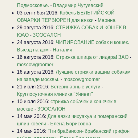
Подмосковье.
-
Владимир Чугуевский
03 сентября 2016:
Кобель БЕЛЬГИЙСКОЙ
ОВЧАРКИ ТЕРВЮРЕН для вязки
-
Марина
29 августа 2016:
СТРИЖКА СОБАК И КОШЕК В
ЮАО
-
ЗООСАЛОН
24 августа 2016:
ЧИПИРОВАНИЕ собак и кошек.
Выезд на дом
-
Наталия
16 августа 2016:
Стрижка шпица от лидера! ЗАО
-
moscowgroomer
16 августа 2016:
Лучшие стрижки вашим собакам
на западе москвы.
-
moscowgroomer
21 июля 2016:
Ветеринарные услуги
-
Круглосуточная клиника "Унивет"
10 июля 2016:
стрижка собачек и кошечек в
москве
-
ЗООСАЛОН
14 мая 2016:
Для вязки чихуахуа и померанский
шпиц кобели
-
Елена Борисовна
14 мая 2016:
Пти брабансон- брабанский грифон