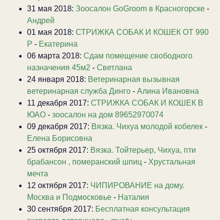
31 мая 2018:
Зоосалон GoGroom в Красногорске
-
Андрей
01 мая 2018:
СТРИЖКА СОБАК И КОШЕК ОТ 990
Р
-
Екатерина
06 марта 2018:
Сдам помещение свободного
назначения 45м2
-
Светлана
24 января 2018:
Ветеринарная вызывная
ветеринарная служба Динго
-
Алина Ивановна
11 декабря 2017:
СТРИЖКА СОБАК И КОШЕК В
ЮАО
-
зоосалон на дом 89652970074
09 декабря 2017:
Вязка. Чихуа молодой кобелек
-
Елена Борисовна
25 октября 2017:
Вязка. Тойтерьер, Чихуа, пти
брабансон , померанский шпиц
-
Хрустальная
мечта
12 октября 2017:
ЧИПИРОВАНИЕ на дому.
Москва и Подмосковье
-
Наталия
30 сентября 2017:
Бесплатная консультация