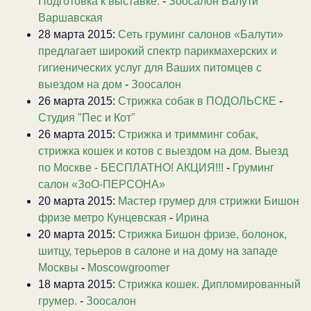
Подготовка к выставке.
-
Зоосалон Балути
Варшавская
28 марта 2015:
Сеть груминг салонов «Балути»
предлагает широкий спектр парикмахерских и
гигиенических услуг для Ваших питомцев с
выездом на дом
-
Зоосалон
26 марта 2015:
Стрижка собак в ПОДОЛЬСКЕ
-
Студия "Пес и Кот"
26 марта 2015:
Стрижка и тримминг собак,
стрижка кошек и котов с выездом на дом. Выезд
по Москве - БЕСПЛАТНО! АКЦИЯ!!!
-
Груминг
салон «ЗоО-ПЕРСОНА»
20 марта 2015:
Мастер грумер для стрижки Бишон
фризе метро Кунцевская
-
Ирина
20 марта 2015:
Стрижка Бишон фризе, болонок,
шитцу, терьеров в салоне и на дому на западе
Москвы
-
Moscowgroomer
18 марта 2015:
Стрижка кошек. Дипломированный
грумер.
-
Зоосалон