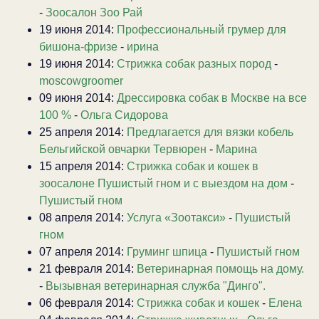
-
Зоосалон Зоо Рай
19 июня 2014:
Профессиональный грумер для
бишона-фризе
-
ирина
19 июня 2014:
Стрижка собак разных пород
-
moscowgroomer
09 июня 2014:
Дрессировка собак в Москве на все
100 %
-
Ольга Сидорова
25 апреля 2014:
Предлагается для вязки кобель
Бельгийской овчарки Тервюрен
-
Марина
15 апреля 2014:
Стрижка собак и кошек в
зоосалоне Пушистый гном и с выездом на дом
-
Пушистый гном
08 апреля 2014:
Услуга «Зоотакси»
-
Пушистый
гном
07 апреля 2014:
Груминг шпица
-
Пушистый гном
21 февраля 2014:
Ветеринарная помощь на дому.
-
Вызывная ветеринарная служба "Динго".
06 февраля 2014:
Стрижка собак и кошек
-
Елена