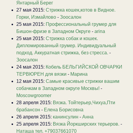
Янтарный Берег
27 мая 2015:
Стрижка кошек,котов в Видное.
Горки, Измайлово
-
Зоосалон
25 мая 2015:
Профессиональный грумер для
Бишон-фризе в Западном Округе
-
arina
25 мая 2015:
Стрижка собак и кошек.
Дипломированный грумер. Индивидуальный
подход. Аккуратная стрижка, без стресса.
-
Зоосалон
24 мая 2015:
Кобель БЕЛЬГИЙСКОЙ ОВЧАРКИ
ТЕРВЮРЕН для вязки
-
Марина
12 мая 2015:
Самые красивые стрижки вашим
собачкам в Западном округе Москвы!
-
Moscowgroomer
28 апреля 2015:
Вязка. Тойтерьер,Чихуа,Пти
брабансон
-
Елена Борисовна
26 апреля 2015:
канинсулин
-
Анна
25 апреля 2015:
Вязка Йоркширских терьеров.
-
Наташа тел. +79037661070