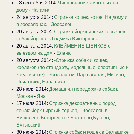
18 сентября 2014:
Чипирование животных на
дому
-
Наталия
24 августа 2014:
Стрижка кошек, котов. На дому и
в зоосалонах.
-
Зоосалон
20 августа 2014:
Стрижка йоркширских терьеров,
собак-йорков
-
Людмила Викторовна
20 августа 2014:
КЛЕЙМЕНИЕ ЩЕНКОВ с
выездом на дом
-
Елена
20 августа 2014:
-Стрижка собак и кошек,
кроликов (по стандарту, модельные, спортивные и
креативные)
-
Зоосалон м. Варшавская, Митино,
Печатники, Балашиха
28 июля 2014:
Домашняя передержка собак в
Москве
-
Яна
17 июля 2014:
Стрижка декоративных пород
собак: йоркширский терьер,
-
Зоосалон в
Бирюлёво,Богородское,Братеево,Бутово,
Бутырский.
30 июня 2014:
Стрижка собак и кошек в Балашихе