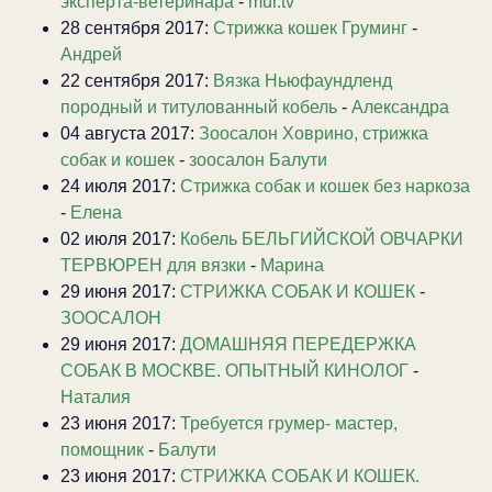
эксперта-ветеринара
-
mur.tv
28 сентября 2017:
Стрижка кошек Груминг
-
Андрей
22 сентября 2017:
Вязка Ньюфаундленд
породный и титулованный кобель
-
Александра
04 августа 2017:
Зоосалон Ховрино, стрижка
собак и кошек
-
зоосалон Балути
24 июля 2017:
Стрижка собак и кошек без наркоза
-
Елена
02 июля 2017:
Кобель БЕЛЬГИЙСКОЙ ОВЧАРКИ
ТЕРВЮРЕН для вязки
-
Марина
29 июня 2017:
СТРИЖКА СОБАК И КОШЕК
-
ЗООСАЛОН
29 июня 2017:
ДОМАШНЯЯ ПЕРЕДЕРЖКА
СОБАК В МОСКВЕ. ОПЫТНЫЙ КИНОЛОГ
-
Наталия
23 июня 2017:
Требуется грумер- мастер,
помощник
-
Балути
23 июня 2017:
СТРИЖКА СОБАК И КОШЕК.