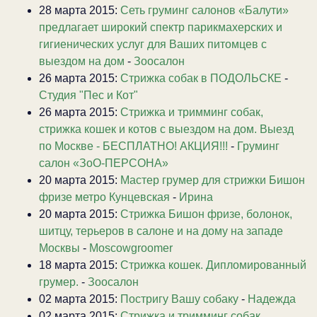
28 марта 2015:
Сеть груминг салонов «Балути»
предлагает широкий спектр парикмахерских и
гигиенических услуг для Ваших питомцев с
выездом на дом
-
Зоосалон
26 марта 2015:
Стрижка собак в ПОДОЛЬСКЕ
-
Студия "Пес и Кот"
26 марта 2015:
Стрижка и тримминг собак,
стрижка кошек и котов с выездом на дом. Выезд
по Москве - БЕСПЛАТНО! АКЦИЯ!!!
-
Груминг
салон «ЗоО-ПЕРСОНА»
20 марта 2015:
Мастер грумер для стрижки Бишон
фризе метро Кунцевская
-
Ирина
20 марта 2015:
Стрижка Бишон фризе, болонок,
шитцу, терьеров в салоне и на дому на западе
Москвы
-
Moscowgroomer
18 марта 2015:
Стрижка кошек. Дипломированный
грумер.
-
Зоосалон
02 марта 2015:
Постригу Вашу собаку
-
Надежда
02 марта 2015:
Стрижка и тримминг собак