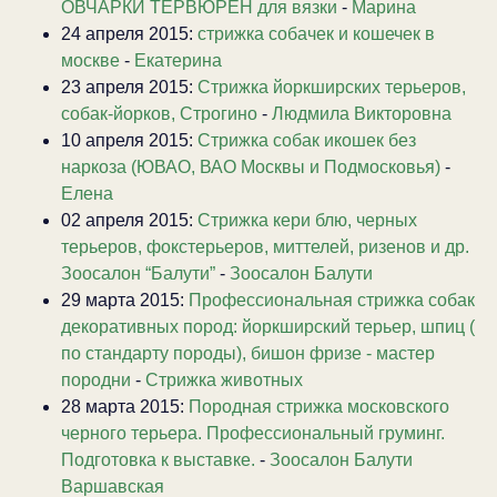
ОВЧАРКИ ТЕРВЮРЕН для вязки
-
Марина
24 апреля 2015:
стрижка собачек и кошечек в
москве
-
Екатерина
23 апреля 2015:
Стрижка йоркширских терьеров,
собак-йорков, Строгино
-
Людмила Викторовна
10 апреля 2015:
Стрижка собак икошек без
наркоза (ЮВАО, ВАО Москвы и Подмосковья)
-
Елена
02 апреля 2015:
Стрижка кери блю, черных
терьеров, фокстерьеров, миттелей, ризенов и др.
Зоосалон “Балути”
-
Зоосалон Балути
29 марта 2015:
Профессиональная стрижка собак
декоративных пород: йоркширский терьер, шпиц (
по стандарту породы), бишон фризе - мастер
породни
-
Стрижка животных
28 марта 2015:
Породная стрижка московского
черного терьера. Профессиональный груминг.
Подготовка к выставке.
-
Зоосалон Балути
Варшавская