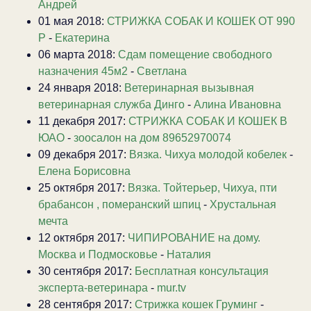
Андрей
01 мая 2018:
СТРИЖКА СОБАК И КОШЕК ОТ 990
Р
-
Екатерина
06 марта 2018:
Сдам помещение свободного
назначения 45м2
-
Светлана
24 января 2018:
Ветеринарная вызывная
ветеринарная служба Динго
-
Алина Ивановна
11 декабря 2017:
СТРИЖКА СОБАК И КОШЕК В
ЮАО
-
зоосалон на дом 89652970074
09 декабря 2017:
Вязка. Чихуа молодой кобелек
-
Елена Борисовна
25 октября 2017:
Вязка. Тойтерьер, Чихуа, пти
брабансон , померанский шпиц
-
Хрустальная
мечта
12 октября 2017:
ЧИПИРОВАНИЕ на дому.
Москва и Подмосковье
-
Наталия
30 сентября 2017:
Бесплатная консультация
эксперта-ветеринара
-
mur.tv
28 сентября 2017:
Стрижка кошек Груминг
-