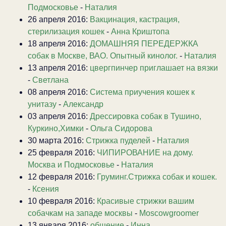
Подмосковье
-
Наталия
26 апреля 2016:
Вакцинация, кастрация,
стерилизация кошек
-
Анна Криштопа
18 апреля 2016:
ДОМАШНЯЯ ПЕРЕДЕРЖКА
собак в Москве, ВАО. Опытный кинолог.
-
Наталия
13 апреля 2016:
цвергпинчер приглашает на вязки
-
Светлана
08 апреля 2016:
Система приучения кошек к
унитазу
-
Александр
03 апреля 2016:
Дрессировка собак в Тушино,
Куркино,Химки
-
Ольга Сидорова
30 марта 2016:
Стрижка пуделей
-
Наталия
25 февраля 2016:
ЧИПИРОВАНИЕ на дому.
Москва и Подмосковье
-
Наталия
12 февраля 2016:
Груминг.Стрижка собак и кошек.
-
Ксения
10 февраля 2016:
Красивые стрижки вашим
собачкам на западе москвы
-
Moscowgroomer
13 января 2016:
общение
-
Инна