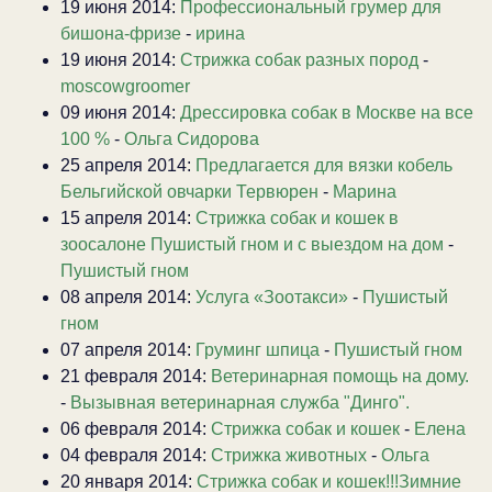
19 июня 2014:
Профессиональный грумер для
бишона-фризе
-
ирина
19 июня 2014:
Стрижка собак разных пород
-
moscowgroomer
09 июня 2014:
Дрессировка собак в Москве на все
100 %
-
Ольга Сидорова
25 апреля 2014:
Предлагается для вязки кобель
Бельгийской овчарки Тервюрен
-
Марина
15 апреля 2014:
Стрижка собак и кошек в
зоосалоне Пушистый гном и с выездом на дом
-
Пушистый гном
08 апреля 2014:
Услуга «Зоотакси»
-
Пушистый
гном
07 апреля 2014:
Груминг шпица
-
Пушистый гном
21 февраля 2014:
Ветеринарная помощь на дому.
-
Вызывная ветеринарная служба "Динго".
06 февраля 2014:
Стрижка собак и кошек
-
Елена
04 февраля 2014:
Стрижка животных
-
Ольга
20 января 2014:
Стрижка собак и кошек!!!Зимние