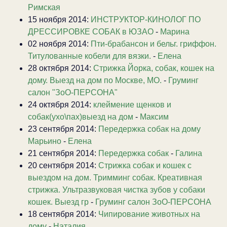
Римская
15 ноября 2014:
ИНСТРУКТОР-КИНОЛОГ ПО
ДРЕССИРОВКЕ СОБАК в ЮЗАО
-
Марина
02 ноября 2014:
Пти-брабансон и бельг. гриффон.
Титулованные кобели для вязки.
-
Елена
28 октября 2014:
Стрижка Йорка, собак, кошек на
дому. Выезд на дом по Москве, МО.
-
Груминг
салон "ЗоО-ПЕРСОНА"
24 октября 2014:
клеймение щенков и
собак(ухо\пах)выезд на дом
-
Максим
23 сентября 2014:
Передержка собак на дому
Марьино
-
Елена
21 сентября 2014:
Передержка собак
-
Галина
20 сентября 2014:
Стрижка собак и кошек с
выездом на дом. Тримминг собак. Креативная
стрижка. Ультразвуковая чистка зубов у собаки
кошек. Выезд гр
-
Груминг салон ЗоО-ПЕРСОНА
18 сентября 2014:
Чипирование животных на
дому
-
Наталия