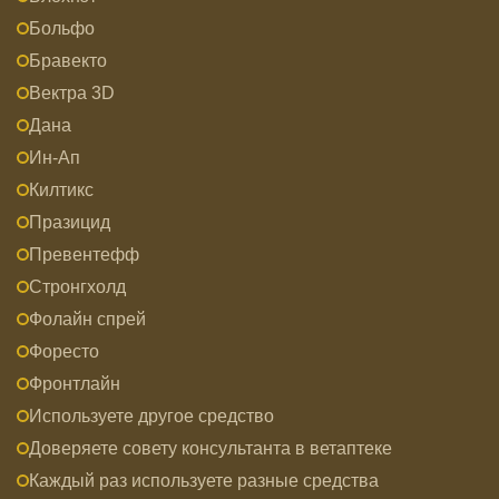
Больфо
Бравекто
Вектра 3D
Дана
Ин-Ап
Килтикс
Празицид
Превентефф
Стронгхолд
Фолайн спрей
Форесто
Фронтлайн
Используете другое средство
Доверяете совету консультанта в ветаптеке
Каждый раз используете разные средства