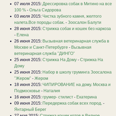
07 июля 2015:
Дрессировка собак в Митино на все
100 %
-
Ольга Сидорова
03 июля 2015:
Чистка зубного камня, желтого
налета.Все породы собак.
-
Зоосалон Балути
28 июня 2015:
Стрижка собак и кошек без наркоза
-
Елена
26 июня 2015:
Вызывная ветеринарная служба в
Москве и Санкт-Петербурге
-
Вызывная
ветеринарная служба "ДИНГО"
25 июня 2015:
Стрижка На Дому
-
Стрижка На
Дому
25 июня 2015:
Набор в школу груминга Зоосалона
"Жером"
-
Жером
18 июня 2015:
ЧИПИРОВАНИЕ на дому. Москва и
Подмосковье
-
Наталия
16 июня 2015:
грумер- стилист
-
Екатерина
09 июня 2015:
Передержка собак всех пород.
-
Янтарный Берег
27 мая 2015:
Стрижка кошек,котов в Видное.