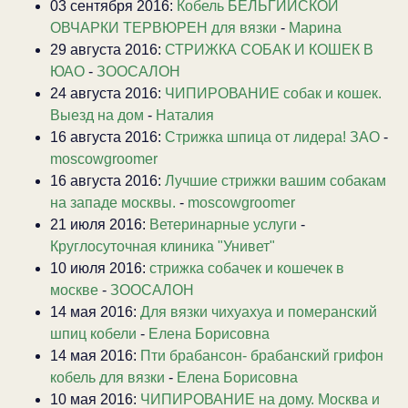
03 сентября 2016:
Кобель БЕЛЬГИЙСКОЙ
ОВЧАРКИ ТЕРВЮРЕН для вязки
-
Марина
29 августа 2016:
СТРИЖКА СОБАК И КОШЕК В
ЮАО
-
ЗООСАЛОН
24 августа 2016:
ЧИПИРОВАНИЕ собак и кошек.
Выезд на дом
-
Наталия
16 августа 2016:
Стрижка шпица от лидера! ЗАО
-
moscowgroomer
16 августа 2016:
Лучшие стрижки вашим собакам
на западе москвы.
-
moscowgroomer
21 июля 2016:
Ветеринарные услуги
-
Круглосуточная клиника "Унивет"
10 июля 2016:
стрижка собачек и кошечек в
москве
-
ЗООСАЛОН
14 мая 2016:
Для вязки чихуахуа и померанский
шпиц кобели
-
Елена Борисовна
14 мая 2016:
Пти брабансон- брабанский грифон
кобель для вязки
-
Елена Борисовна
10 мая 2016:
ЧИПИРОВАНИЕ на дому. Москва и