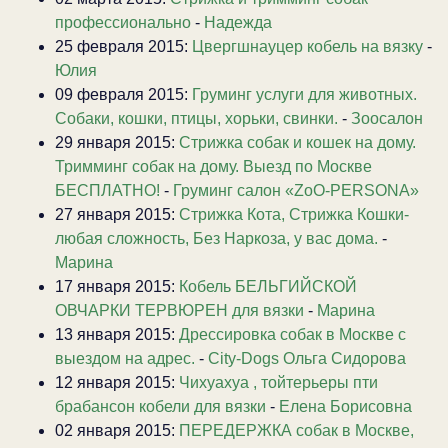
профессионально
-
Надежда
25 февраля 2015:
Цвергшнауцер кобель на вязку
-
Юлия
09 февраля 2015:
Груминг услуги для животных.
Собаки, кошки, птицы, хорьки, свинки.
-
Зоосалон
29 января 2015:
Стрижка собак и кошек на дому.
Тримминг собак на дому. Выезд по Москве
БЕСПЛАТНО!
-
Груминг салон «ZoO-PERSONA»
27 января 2015:
Стрижка Кота, Стрижка Кошки-
любая сложность, Без Наркоза, у вас дома.
-
Марина
17 января 2015:
Кобель БЕЛЬГИЙСКОЙ
ОВЧАРКИ ТЕРВЮРЕН для вязки
-
Марина
13 января 2015:
Дрессировка собак в Москве с
выездом на адрес.
-
City-Dogs Ольга Сидорова
12 января 2015:
Чихуахуа , тойтерьеры пти
брабансон кобели для вязки
-
Елена Борисовна
02 января 2015:
ПЕРЕДЕРЖКА собак в Москве,