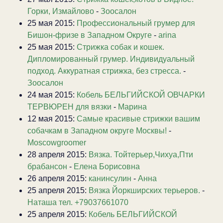
Горки, Измайлово
-
Зоосалон
25 мая 2015:
Профессиональный грумер для
Бишон-фризе в Западном Округе
-
arina
25 мая 2015:
Стрижка собак и кошек.
Дипломированный грумер. Индивидуальный
подход. Аккуратная стрижка, без стресса.
-
Зоосалон
24 мая 2015:
Кобель БЕЛЬГИЙСКОЙ ОВЧАРКИ
ТЕРВЮРЕН для вязки
-
Марина
12 мая 2015:
Самые красивые стрижки вашим
собачкам в Западном округе Москвы!
-
Moscowgroomer
28 апреля 2015:
Вязка. Тойтерьер,Чихуа,Пти
брабансон
-
Елена Борисовна
26 апреля 2015:
канинсулин
-
Анна
25 апреля 2015:
Вязка Йоркширских терьеров.
-
Наташа тел. +79037661070
25 апреля 2015:
Кобель БЕЛЬГИЙСКОЙ