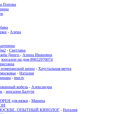
а Попова
ерина
ек
бава
зки
-
Алена
катерина
5м2
-
Светлана
лужба Динго
-
Алина Ивановна
-
зоосалон на дом 89652970074
орисовна
 , померанский шпиц
-
Хрустальная мечта
московье
-
Наталия
ринара
-
mur.tv
ованный кобель
-
Александра
ек
-
зоосалон Балути
РЕН для вязки
-
Марина
ОН
МОСКВЕ. ОПЫТНЫЙ КИНОЛОГ
-
Наталия