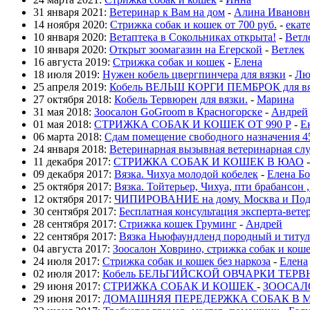
31 января 2021:
Ветеринар к Вам на дом
-
Алина Ивановн
14 ноября 2020:
Стрижка собак и кошек от 700 руб.
-
екат
10 января 2020:
Ветаптека в Сокольниках открыта!
-
Ветл
10 января 2020:
Открыт зоомагазин на Егерской
-
Ветлек
16 августа 2019:
Стрижка собак и кошек
-
Елена
18 июля 2019:
Нужен кобель цвергпинчера для вязки
-
Лю
25 апреля 2019:
Кобель ВЕЛЬШ КОРГИ ПЕМБРОК для вя
27 октября 2018:
Кобель Тервюрен для вязки.
-
Марина
31 мая 2018:
Зоосалон GoGroom в Красногорске
-
Андрей
01 мая 2018:
СТРИЖКА СОБАК И КОШЕК ОТ 990 Р
-
Е
06 марта 2018:
Сдам помещение свободного назначения 4
24 января 2018:
Ветеринарная вызывная ветеринарная с
11 декабря 2017:
СТРИЖКА СОБАК И КОШЕК В ЮАО
09 декабря 2017:
Вязка. Чихуа молодой кобелек
-
Елена Б
25 октября 2017:
Вязка. Тойтерьер, Чихуа, пти брабансон
12 октября 2017:
ЧИПИРОВАНИЕ на дому. Москва и Под
30 сентября 2017:
Бесплатная консультация эксперта-вете
28 сентября 2017:
Стрижка кошек Груминг
-
Андрей
22 сентября 2017:
Вязка Ньюфаундленд породный и титул
04 августа 2017:
Зоосалон Ховрино, стрижка собак и кош
24 июля 2017:
Стрижка собак и кошек без наркоза
-
Елена
02 июля 2017:
Кобель БЕЛЬГИЙСКОЙ ОВЧАРКИ ТЕРВЮ
29 июня 2017:
СТРИЖКА СОБАК И КОШЕК
-
ЗООСАЛ
29 июня 2017:
ДОМАШНЯЯ ПЕРЕДЕРЖКА СОБАК В 