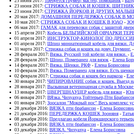
23 июня 2017:
Требуется грумер- мастер, помощник
-
Бал
23 июня 2017:
СТРИЖКА СОБАК И КОШЕК. ЩИТНИК
23 июня 2017:
CТРИЖКА ЙОРКОВ И ДРУГИХ МАЛЫШ
20 мая 2017:
ДОМАШНЯЯ ПЕРЕДЕРЖКА СОБАК В М
10 мая 2017:
СТРИЖКА СОБАК И КОШЕК В ЮАО
-
ЗО
06 мая 2017:
ГАМАК для перевозки собак с защитой двер
15 апреля 2017:
Кобель БЕЛЬГИЙСКОЙ ОВЧАРКИ ТЕРВ
01 апреля 2017:
ИНСТРУКТОР-КИНОЛОГ ПО ДРЕССИ
01 апреля 2017:
Шпиц миниатюрный кобель для вязки. Дл
31 марта 2017:
Стрижка собак и кошек на дому. Груминг.
28 февраля 2017:
Вязка. Русский той кобели для вязки.
-
Е
28 февраля 2017:
Шпиц. Померанец для вязок
-
Елена Бор
14 февраля 2017:
Вязка. Щенки. РКФ
-
Елена Борисовна
10 февраля 2017:
Вязка. Померанец для вязки. Есть щенки
02 февраля 2017:
Стрижка собак и кошек без наркоза
-
Еле
30 января 2017:
ЧИПИРОВАНИЕ собак и кошек. Выезд н
28 января 2017:
Вызывная ветеринарная служба в Москве
13 января 2017:
ЦВЕРГШНАУЦЕР кобель для вязки
-
Юл
06 января 2017:
ВЯзка. Чихуахуа,Тойтерьер,Пти Брабанс
01 января 2017:
Зоосалон "Мокрый нос" Весь комплекс у
28 декабря 2016:
ВЯЗКА пти брабансон
-
Елена Борисовн
21 декабря 2016:
ПЕРЕДЕРЖКА КОШЕК Зооняня
-
Татья
08 декабря 2016:
Предлагаю кобеля Йоркширского терьера
03 декабря 2016:
ВЯЗКА пти брабансон
-
Елена Борисовн
03 декабря 2016:
ВЯЗКА. Чихуахуа
-
Елена Борисовна