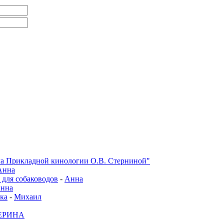
а Прикладной кинологии О.В. Стерниной"
Анна
 для собаководов
-
Анна
нна
ка
-
Михаил
ЕРИНА