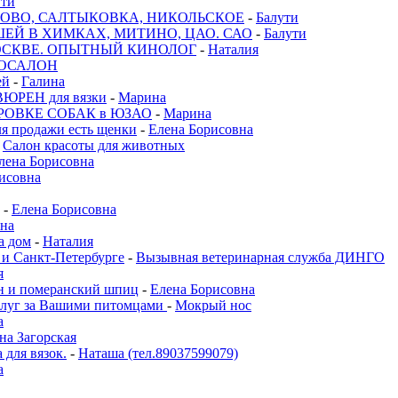
ути
ОВО, САЛТЫКОВКА, НИКОЛЬСКОЕ
-
Балути
ЕЙ В ХИМКАХ, МИТИНО, ЦАО. САО
-
Балути
ОСКВЕ. ОПЫТНЫЙ КИНОЛОГ
-
Наталия
ОСАЛОН
ей
-
Галина
ЮРЕН для вязки
-
Марина
РОВКЕ СОБАК в ЮЗАО
-
Марина
я продажи есть щенки
-
Елена Борисовна
-
Салон красоты для животных
лена Борисовна
исовна
-
Елена Борисовна
на
а дом
-
Наталия
 и Санкт-Петербурге
-
Вызывная ветеринарная служба ДИНГО
я
он и померанский шпиц
-
Елена Борисовна
слуг за Вашими питомцами
-
Мокрый нос
а
на Загорская
 для вязок.
-
Наташа (тел.89037599079)
а