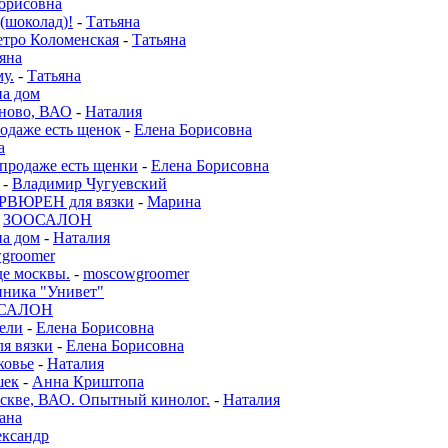
орисовна
 (шоколад)!
-
Татьяна
етро Коломенская
-
Татьяна
яна
у.
-
Татьяна
на дом
ново, ВАО
-
Наталия
родаже есть щенок
-
Елена Борисовна
а
 продаже есть щенки
-
Елена Борисовна
-
Владимир Чугуевский
ВЮРЕН для вязки
-
Марина
-
ЗООСАЛОН
а дом
-
Наталия
groomer
де москвы.
-
moscowgroomer
иника "Унивет"
САЛОН
бели
-
Елена Борисовна
ля вязки
-
Елена Борисовна
ковье
-
Наталия
шек
-
Анна Криштопа
е, ВАО. Опытный кинолог.
-
Наталия
ана
ксандр