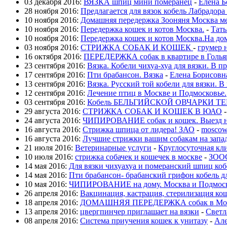
03 декабря 2016:
ВЯЗКА шпиц мини померанец
-
Елена Б
28 ноября 2016:
Предлагается для вязок кобель Лабрадора
10 ноября 2016:
Домашняя передержка Зооняня Москва м
10 ноября 2016:
Передержка кошек и котов Москва.
-
Тать
10 ноября 2016:
Передержка кошек и котов Москва.На дом
03 ноября 2016:
СТРИЖКА СОБАК И КОШЕК
-
грумер 
16 октября 2016:
ПЕРЕДЕРЖКА собак в квартире в Голья
23 сентября 2016:
Вязка. Кобели чихуа-хуа для вязки. В п
17 сентября 2016:
Пти брабансон. Вязка
-
Елена Борисовн
13 сентября 2016:
Вязка. Русский той кобели для вязки. В
12 сентября 2016:
Лечение птиц в Москве и Подмосковье.
03 сентября 2016:
Кобель БЕЛЬГИЙСКОЙ ОВЧАРКИ ТЕР
29 августа 2016:
СТРИЖКА СОБАК И КОШЕК В ЮАО
24 августа 2016:
ЧИПИРОВАНИЕ собак и кошек. Выезд н
16 августа 2016:
Стрижка шпица от лидера! ЗАО
-
moscow
16 августа 2016:
Лучшие стрижки вашим собакам на запа
21 июля 2016:
Ветеринарные услуги
-
Круглосуточная кл
10 июля 2016:
стрижка собачек и кошечек в москве
-
ЗОО
14 мая 2016:
Для вязки чихуахуа и померанский шпиц ко
14 мая 2016:
Пти брабансон- брабанский грифон кобель д
10 мая 2016:
ЧИПИРОВАНИЕ на дому. Москва и Подмос
26 апреля 2016:
Вакцинация, кастрация, стерилизация ко
18 апреля 2016:
ДОМАШНЯЯ ПЕРЕДЕРЖКА собак в Москв
13 апреля 2016:
цвергпинчер приглашает на вязки
-
Светл
08 апреля 2016:
Система приучения кошек к унитазу
-
Але