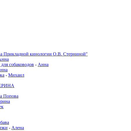
а Прикладной кинологии О.В. Стерниной"
Анна
 для собаководов
-
Анна
нна
ка
-
Михаил
ЕРИНА
а Попова
ерина
ек
бава
зки
-
Алена