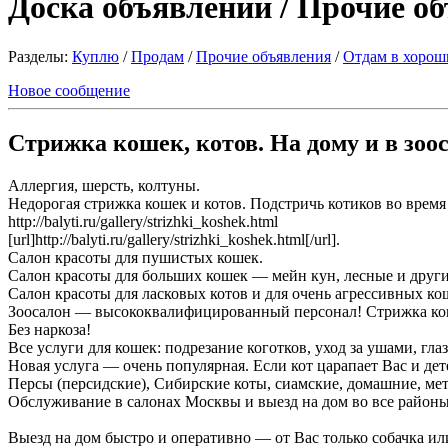
Доска объявлений / Прочие о
Разделы:
Куплю
/
Продам
/
Прочие объявления
/
Отдам в хорош
Новое сообщение
Стрижка кошек, котов. На дому и в зоос
Аллергия, шерсть, колтуны.
Недорогая стрижка кошек и котов. Подстричь котиков во время
http://balyti.ru/gallery/strizhki_koshek.html
[url]http://balyti.ru/gallery/strizhki_koshek.html[/url].
Салон красоты для пушистых кошек.
Салон красоты для больших кошек — мейн кун, лесные и други
Салон красоты для ласковых котов и для очень агрессивных ко
Зоосалон — высококвалифицированный персонал! Стрижка ко
Без наркоза!
Все услуги для кошек: подрезание коготков, уход за ушами, глаз
Новая услуга — очень популярная. Если кот царапает Вас и д
Персы (персидские), Сибирские коты, сиамские, домашние, мет
Обслуживание в салонах Москвы и выезд на дом во все районы
Выезд на дом быстро и оперативно — от Вас только собачка ил