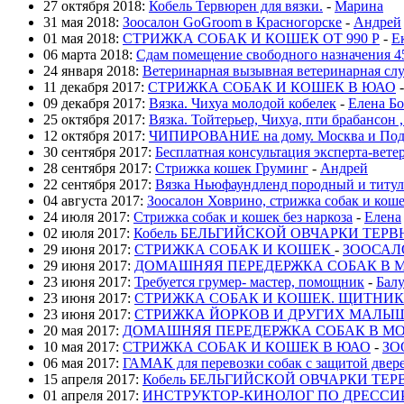
27 октября 2018:
Кобель Тервюрен для вязки.
-
Марина
31 мая 2018:
Зоосалон GoGroom в Красногорске
-
Андрей
01 мая 2018:
СТРИЖКА СОБАК И КОШЕК ОТ 990 Р
-
Е
06 марта 2018:
Сдам помещение свободного назначения 4
24 января 2018:
Ветеринарная вызывная ветеринарная с
11 декабря 2017:
СТРИЖКА СОБАК И КОШЕК В ЮАО
09 декабря 2017:
Вязка. Чихуа молодой кобелек
-
Елена Б
25 октября 2017:
Вязка. Тойтерьер, Чихуа, пти брабансон
12 октября 2017:
ЧИПИРОВАНИЕ на дому. Москва и Под
30 сентября 2017:
Бесплатная консультация эксперта-вете
28 сентября 2017:
Стрижка кошек Груминг
-
Андрей
22 сентября 2017:
Вязка Ньюфаундленд породный и титул
04 августа 2017:
Зоосалон Ховрино, стрижка собак и кош
24 июля 2017:
Стрижка собак и кошек без наркоза
-
Елена
02 июля 2017:
Кобель БЕЛЬГИЙСКОЙ ОВЧАРКИ ТЕРВЮ
29 июня 2017:
СТРИЖКА СОБАК И КОШЕК
-
ЗООСАЛ
29 июня 2017:
ДОМАШНЯЯ ПЕРЕДЕРЖКА СОБАК В 
23 июня 2017:
Требуется грумер- мастер, помощник
-
Бал
23 июня 2017:
СТРИЖКА СОБАК И КОШЕК. ЩИТНИК
23 июня 2017:
CТРИЖКА ЙОРКОВ И ДРУГИХ МАЛЫШ
20 мая 2017:
ДОМАШНЯЯ ПЕРЕДЕРЖКА СОБАК В М
10 мая 2017:
СТРИЖКА СОБАК И КОШЕК В ЮАО
-
ЗО
06 мая 2017:
ГАМАК для перевозки собак с защитой двер
15 апреля 2017:
Кобель БЕЛЬГИЙСКОЙ ОВЧАРКИ ТЕРВ
01 апреля 2017:
ИНСТРУКТОР-КИНОЛОГ ПО ДРЕССИ