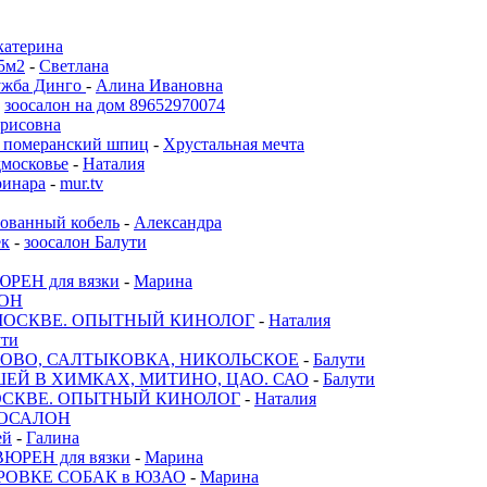
катерина
5м2
-
Светлана
лужба Динго
-
Алина Ивановна
-
зоосалон на дом 89652970074
орисовна
 , померанский шпиц
-
Хрустальная мечта
московье
-
Наталия
ринара
-
mur.tv
ованный кобель
-
Александра
ек
-
зоосалон Балути
РЕН для вязки
-
Марина
ОН
МОСКВЕ. ОПЫТНЫЙ КИНОЛОГ
-
Наталия
ути
ОВО, САЛТЫКОВКА, НИКОЛЬСКОЕ
-
Балути
ЕЙ В ХИМКАХ, МИТИНО, ЦАО. САО
-
Балути
ОСКВЕ. ОПЫТНЫЙ КИНОЛОГ
-
Наталия
ОСАЛОН
ей
-
Галина
ЮРЕН для вязки
-
Марина
РОВКЕ СОБАК в ЮЗАО
-
Марина