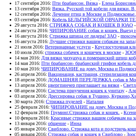
17 сентября 2016:
Пти брабансон. Вязка
-
Елена Борисовн
13 сентября 2016:
Вязка. Русский той кобели для вязки. В
12 сентября 2016:
Лечение птиц в Москве и Подмосковье.
03 сентября 2016:
Кобель БЕЛЬГИЙСКОЙ ОВЧАРКИ ТЕР
29 августа 2016:
СТРИЖКА СОБАК И КОШЕК В ЮАО
24 августа 2016:
ЧИПИРОВАНИЕ собак и кошек. Выезд н
16 августа 2016:
Стрижка шпица от лидера! ЗАО
-
moscow
16 августа 2016:
Лучшие стрижки вашим собакам на запа
21 июля 2016:
Ветеринарные услуги
-
Круглосуточная кл
10 июля 2016:
стрижка собачек и кошечек в москве
-
ЗОО
14 мая 2016:
Для вязки чихуахуа и померанский шпиц ко
14 мая 2016:
Пти брабансон- брабанский грифон кобель д
10 мая 2016:
ЧИПИРОВАНИЕ на дому. Москва и Подмос
26 апреля 2016:
Вакцинация, кастрация, стерилизация ко
18 апреля 2016:
ДОМАШНЯЯ ПЕРЕДЕРЖКА собак в Москв
13 апреля 2016:
цвергпинчер приглашает на вязки
-
Светл
08 апреля 2016:
Система приучения кошек к унитазу
-
Але
03 апреля 2016:
Дрессировка собак в Тушино, Куркино,Х
30 марта 2016:
Стрижка пуделей
-
Наталия
25 февраля 2016:
ЧИПИРОВАНИЕ на дому. Москва и Под
12 февраля 2016:
Груминг.Стрижка собак и кошек.
-
Ксен
10 февраля 2016:
Красивые стрижки вашим собачкам на з
13 января 2016:
общение
-
Инна
05 января 2016:
Свиблово. Стрижка кота и подстричь кошк
05 января 2016:
Стрижка собак и кошек в Свиблово
-
Зоос