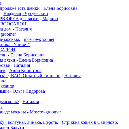
а
 продаже есть щенки
-
Елена Борисовна
-
Владимир Чугуевский
ВЮРЕН для вязки
-
Марина
-
ЗООСАЛОН
а дом
-
Наталия
groomer
де москвы.
-
moscowgroomer
иника "Унивет"
САЛОН
бели
-
Елена Борисовна
ля вязки
-
Елена Борисовна
ковье
-
Наталия
шек
-
Анна Криштопа
е, ВАО. Опытный кинолог.
-
Наталия
ана
ксандр
имки
-
Ольга Сидорова
московье
-
Наталия
ия
ападе москвы
-
Moscowgroomer
у - колтуны, линька, шерсть.
-
Стрижка кошек в Свиблово.
алон Балути