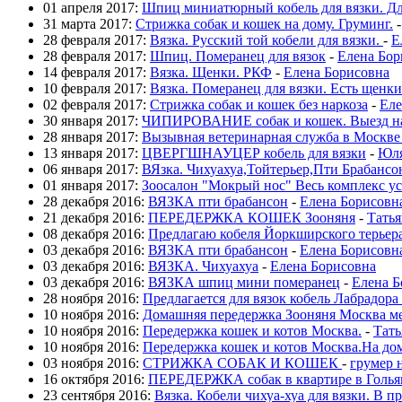
01 апреля 2017:
Шпиц миниатюрный кобель для вязки. Дл
31 марта 2017:
Стрижка собак и кошек на дому. Груминг.
28 февраля 2017:
Вязка. Русский той кобели для вязки.
-
Е
28 февраля 2017:
Шпиц. Померанец для вязок
-
Елена Бор
14 февраля 2017:
Вязка. Щенки. РКФ
-
Елена Борисовна
10 февраля 2017:
Вязка. Померанец для вязки. Есть щенки
02 февраля 2017:
Стрижка собак и кошек без наркоза
-
Еле
30 января 2017:
ЧИПИРОВАНИЕ собак и кошек. Выезд н
28 января 2017:
Вызывная ветеринарная служба в Москве
13 января 2017:
ЦВЕРГШНАУЦЕР кобель для вязки
-
Юл
06 января 2017:
ВЯзка. Чихуахуа,Тойтерьер,Пти Брабанс
01 января 2017:
Зоосалон "Мокрый нос" Весь комплекс у
28 декабря 2016:
ВЯЗКА пти брабансон
-
Елена Борисовн
21 декабря 2016:
ПЕРЕДЕРЖКА КОШЕК Зооняня
-
Татья
08 декабря 2016:
Предлагаю кобеля Йоркширского терьера
03 декабря 2016:
ВЯЗКА пти брабансон
-
Елена Борисовн
03 декабря 2016:
ВЯЗКА. Чихуахуа
-
Елена Борисовна
03 декабря 2016:
ВЯЗКА шпиц мини померанец
-
Елена Б
28 ноября 2016:
Предлагается для вязок кобель Лабрадора
10 ноября 2016:
Домашняя передержка Зооняня Москва м
10 ноября 2016:
Передержка кошек и котов Москва.
-
Тать
10 ноября 2016:
Передержка кошек и котов Москва.На дом
03 ноября 2016:
СТРИЖКА СОБАК И КОШЕК
-
грумер 
16 октября 2016:
ПЕРЕДЕРЖКА собак в квартире в Голья
23 сентября 2016:
Вязка. Кобели чихуа-хуа для вязки. В п