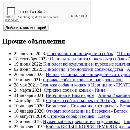
Прочие объявления
22 августа 2023:
Специалист по поведению собак
-
"Школ
18 сентября 2022:
Основы хендлинга и экстерьер собак
-
19 июня 2022:
Кинолог: консультации и курсовые занятия
02 июня 2022:
Кинология и технологии собаководства
-
А
20 апреля 2022:
Непрофессиональное поведение сотрудни
10 июля 2021:
стрижка собак и кошек в юао
-
зоосалон
28 мая 2021:
Стрижка собак и кошек в Царицыно
-
ЕКАТ
24 марта 2021:
Стрижка собак и кошек
-
Инна
31 января 2021:
Ветеринар к Вам на дом
-
Алина Ивановн
14 ноября 2020:
Стрижка собак и кошек от 700 руб.
-
екат
10 января 2020:
Ветаптека в Сокольниках открыта!
-
Ветл
10 января 2020:
Открыт зоомагазин на Егерской
-
Ветлек
16 августа 2019:
Стрижка собак и кошек
-
Елена
18 июля 2019:
Нужен кобель цвергпинчера для вязки
-
Лю
25 апреля 2019:
Кобель ВЕЛЬШ КОРГИ ПЕМБРОК для вя