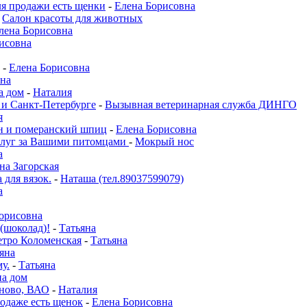
я продажи есть щенки
-
Елена Борисовна
-
Салон красоты для животных
лена Борисовна
исовна
-
Елена Борисовна
на
а дом
-
Наталия
 и Санкт-Петербурге
-
Вызывная ветеринарная служба ДИНГО
я
он и померанский шпиц
-
Елена Борисовна
слуг за Вашими питомцами
-
Мокрый нос
а
на Загорская
 для вязок.
-
Наташа (тел.89037599079)
а
орисовна
 (шоколад)!
-
Татьяна
етро Коломенская
-
Татьяна
яна
у.
-
Татьяна
на дом
ново, ВАО
-
Наталия
родаже есть щенок
-
Елена Борисовна