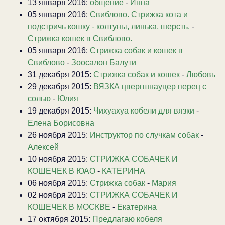
13 января 2016:
общение
-
Инна
05 января 2016:
Свиблово. Стрижка кота и
подстричь кошку - колтуны, линька, шерсть.
-
Стрижка кошек в Свиблово.
05 января 2016:
Стрижка собак и кошек в
Свиблово
-
Зоосалон Балути
31 декабря 2015:
Стрижка собак и кошек
-
Любовь
29 декабря 2015:
ВЯЗКА цвергшнауцер перец с
солью
-
Юлия
19 декабря 2015:
Чихуахуа кобели для вязки
-
Елена Борисовна
26 ноября 2015:
Инструктор по случкам собак
-
Алексей
10 ноября 2015:
СТРИЖКА СОБАЧЕК И
КОШЕЧЕК В ЮАО
-
КАТЕРИНА
06 ноября 2015:
Стрижка собак
-
Мария
02 ноября 2015:
СТРИЖКА СОБАЧЕК И
КОШЕЧЕК В МОСКВЕ
-
Екатерина
17 октября 2015:
Предлагаю кобеля