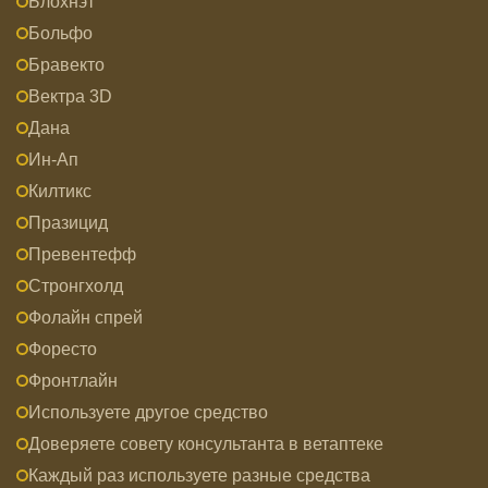
Блохнэт
Больфо
Бравекто
Вектра 3D
Дана
Ин-Ап
Килтикс
Празицид
Превентефф
Стронгхолд
Фолайн спрей
Форесто
Фронтлайн
Используете другое средство
Доверяете совету консультанта в ветаптеке
Каждый раз используете разные средства