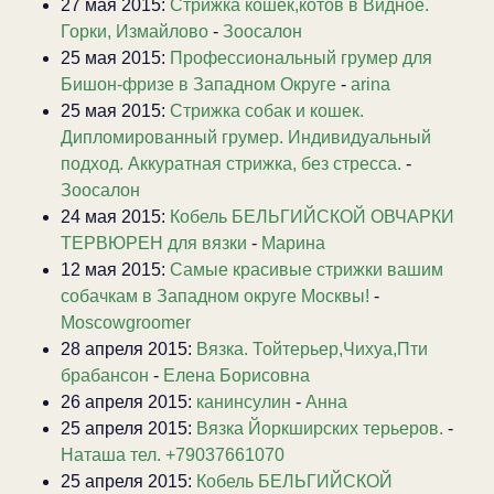
27 мая 2015:
Стрижка кошек,котов в Видное.
Горки, Измайлово
-
Зоосалон
25 мая 2015:
Профессиональный грумер для
Бишон-фризе в Западном Округе
-
arina
25 мая 2015:
Стрижка собак и кошек.
Дипломированный грумер. Индивидуальный
подход. Аккуратная стрижка, без стресса.
-
Зоосалон
24 мая 2015:
Кобель БЕЛЬГИЙСКОЙ ОВЧАРКИ
ТЕРВЮРЕН для вязки
-
Марина
12 мая 2015:
Самые красивые стрижки вашим
собачкам в Западном округе Москвы!
-
Moscowgroomer
28 апреля 2015:
Вязка. Тойтерьер,Чихуа,Пти
брабансон
-
Елена Борисовна
26 апреля 2015:
канинсулин
-
Анна
25 апреля 2015:
Вязка Йоркширских терьеров.
-
Наташа тел. +79037661070
25 апреля 2015:
Кобель БЕЛЬГИЙСКОЙ