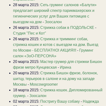
28 марта 2015:
Сеть груминг салонов «Балути»
предлагает широкий спектр парикмахерских и
гигиенических услуг для Ваших питомцев с
выездом на дом
-
Зоосалон
26 марта 2015:
Стрижка собак в ПОДОЛЬСКЕ
-
Студия "Пес и Кот"
26 марта 2015:
Стрижка и тримминг собак,
стрижка кошек и котов с выездом на дом. Выезд
по Москве - БЕСПЛАТНО! АКЦИЯ!!!
-
Груминг
салон «ЗоО-ПЕРСОНА»
20 марта 2015:
Мастер грумер для стрижки Бишон
фризе метро Кунцевская
-
Ирина
20 марта 2015:
Стрижка Бишон фризе, болонок,
шитцу, терьеров в салоне и на дому на западе
Москвы
-
Moscowgroomer
18 марта 2015:
Стрижка кошек. Дипломированный
грумер.
-
Зоосалон
02 марта 2015:
Постригу Вашу собаку
-
Надежда