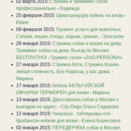
02 марта 2015:
Стрижка и тримминг собак
профессионально
-
Надежда
25 февраля 2015:
Цвергшнауцер кобель на вязку
-
Юлия
09 февраля 2015:
Груминг услуги для животных.
Собаки, кошки, птицы, хорьки, свинки.
-
Зоосалон
29 января 2015:
Стрижка собак и кошек на дому.
Тримминг собак на дому. Выезд по Москве
БЕСПЛАТНО!
-
Груминг салон «ZoO-PERSONA»
27 января 2015:
Стрижка Кота, Стрижка Кошки-
любая сложность, Без Наркоза, у вас дома.
-
Марина
17 января 2015:
Кобель БЕЛЬГИЙСКОЙ
ОВЧАРКИ ТЕРВЮРЕН для вязки
-
Марина
13 января 2015:
Дрессировка собак в Москве с
выездом на адрес.
-
City-Dogs Ольга Сидорова
12 января 2015:
Чихуахуа , тойтерьеры пти
брабансон кобели для вязки
-
Елена Борисовна
02 января 2015:
ПЕРЕДЕРЖКА собак в Москве,