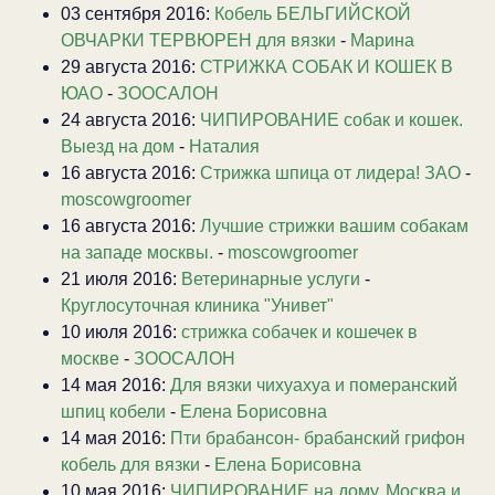
03 сентября 2016:
Кобель БЕЛЬГИЙСКОЙ
ОВЧАРКИ ТЕРВЮРЕН для вязки
-
Марина
29 августа 2016:
СТРИЖКА СОБАК И КОШЕК В
ЮАО
-
ЗООСАЛОН
24 августа 2016:
ЧИПИРОВАНИЕ собак и кошек.
Выезд на дом
-
Наталия
16 августа 2016:
Стрижка шпица от лидера! ЗАО
-
moscowgroomer
16 августа 2016:
Лучшие стрижки вашим собакам
на западе москвы.
-
moscowgroomer
21 июля 2016:
Ветеринарные услуги
-
Круглосуточная клиника "Унивет"
10 июля 2016:
стрижка собачек и кошечек в
москве
-
ЗООСАЛОН
14 мая 2016:
Для вязки чихуахуа и померанский
шпиц кобели
-
Елена Борисовна
14 мая 2016:
Пти брабансон- брабанский грифон
кобель для вязки
-
Елена Борисовна
10 мая 2016:
ЧИПИРОВАНИЕ на дому. Москва и