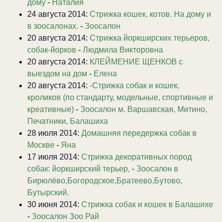
дому
-
Наталия
24 августа 2014:
Стрижка кошек, котов. На дому и
в зоосалонах.
-
Зоосалон
20 августа 2014:
Стрижка йоркширских терьеров,
собак-йорков
-
Людмила Викторовна
20 августа 2014:
КЛЕЙМЕНИЕ ЩЕНКОВ с
выездом на дом
-
Елена
20 августа 2014:
-Стрижка собак и кошек,
кроликов (по стандарту, модельные, спортивные и
креативные)
-
Зоосалон м. Варшавская, Митино,
Печатники, Балашиха
28 июля 2014:
Домашняя передержка собак в
Москве
-
Яна
17 июля 2014:
Стрижка декоративных пород
собак: йоркширский терьер,
-
Зоосалон в
Бирюлёво,Богородское,Братеево,Бутово,
Бутырский.
30 июня 2014:
Стрижка собак и кошек в Балашихе
-
Зоосалон Зоо Рай