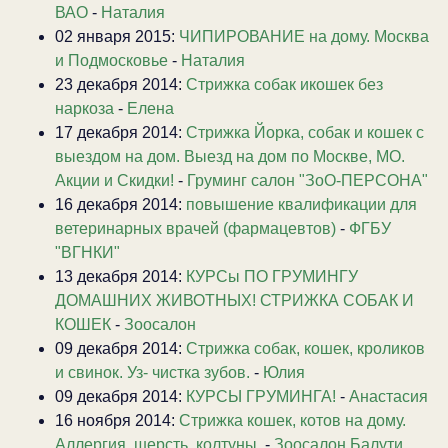
ВАО
-
Наталия
02 января 2015:
ЧИПИРОВАНИЕ на дому. Москва
и Подмосковье
-
Наталия
23 декабря 2014:
Стрижка собак икошек без
наркоза
-
Елена
17 декабря 2014:
Стрижка Йорка, собак и кошек с
выездом на дом. Выезд на дом по Москве, МО.
Акции и Скидки!
-
Груминг салон "ЗоО-ПЕРСОНА"
16 декабря 2014:
повышение квалификации для
ветеринарных врачей (фармацевтов)
-
ФГБУ
"ВГНКИ"
13 декабря 2014:
КУРСы ПО ГРУМИНГУ
ДОМАШНИХ ЖИВОТНЫХ! СТРИЖКА СОБАК И
КОШЕК
-
Зоосалон
09 декабря 2014:
Стрижка собак, кошек, кроликов
и свинок. Уз- чистка зубов.
-
Юлия
09 декабря 2014:
КУРСЫ ГРУМИНГА!
-
Анастасия
16 ноября 2014:
Стрижка кошек, котов на дому.
Аллергия, шерсть, колтуны.
-
Зоосалон Балути