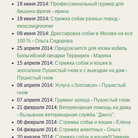
19 июня 2014:
Профессиональный грумер для
бишона-фризе
-
ирина
19 июня 2014:
Стрижка собак разных пород
-
moscowgroomer
09 июня 2014:
Дрессировка собак в Москве на все
100 %
-
Ольга Сидорова
25 апреля 2014:
Предлагается для вязки кобель
Бельгийской овчарки Тервюрен
-
Марина
15 апреля 2014:
Стрижка собак и кошек в
зоосалоне Пушистый гном и с выездом на дом
-
Пушистый гном
08 апреля 2014:
Услуга «Зоотакси»
-
Пушистый
гном
07 апреля 2014:
Груминг шпица
-
Пушистый гном
21 февраля 2014:
Ветеринарная помощь на дому.
-
Вызывная ветеринарная служба "Динго".
06 февраля 2014:
Стрижка собак и кошек
-
Елена
04 февраля 2014:
Стрижка животных
-
Ольга
20 января 2014:
Стрижка собак и кошек!!!Зимние