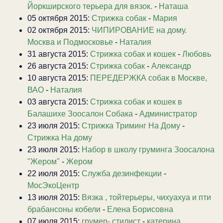
Йоркширского терьера для вязок.
-
Наташа
05 октября 2015:
Стрижка собак
-
Мария
02 октября 2015:
ЧИПИРОВАНИЕ на дому.
Москва и Подмосковье
-
Наталия
31 августа 2015:
Стрижка собак и кошек
-
Любовь
26 августа 2015:
Стрижка собак
-
Александр
10 августа 2015:
ПЕРЕДЕРЖКА собак в Москве,
ВАО
-
Наталия
03 августа 2015:
Стрижка собак и кошек в
Балашихе Зоосалон Собака
-
Администратор
23 июля 2015:
Стрижка Триминг На Дому
-
Стрижка На дому
23 июля 2015:
Набор в школу груминга Зоосалона
"Жером"
-
Жером
22 июля 2015:
Служба дезинфекции
-
МосЭкоЦентр
13 июля 2015:
Вязка , тойтерьеры, чихуахуа и пти
брабансоны кобели
-
Елена Борисовна
07 июля 2015:
грумер- стилист
-
катерина