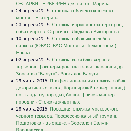
ОВЧАРКИ ТЕРВЮРЕН для вязки
-
Марина
24 апреля 2015:
стрижка собачек и кошечек в
москве
-
Екатерина
23 апреля 2015:
Стрижка йоркширских терьеров,
собак-йорков, Строгино
-
Людмила Викторовна
10 апреля 2015:
Стрижка собак икошек без
наркоза (ЮВАО, ВАО Москвы и Подмосковья)
-
Елена
02 апреля 2015:
Стрижка кери блю, черных
терьеров, фокстерьеров, миттелей, ризенов и др.
Зоосалон “Балути”
-
Зоосалон Балути
29 марта 2015:
Профессиональная стрижка собак
декоративных пород: йоркширский терьер, шпиц (
по стандарту породы), бишон фризе - мастер
породни
-
Стрижка животных
28 марта 2015:
Породная стрижка московского
черного терьера. Профессиональный груминг.
Подготовка к выставке.
-
Зоосалон Балути
Варшавская