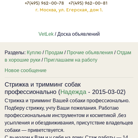
+7(495) 962-00-78
+7(495) 962-00-81
г. Москва, ул. Егерская, дом 1.
VetLek
/ Доска объявлений
Разделы:
Куплю
/
Продам
/
Прочие объявления
/
Отдам
в хорошие руки
/
Приглашаем на работу
Новое сообщение
Стрижка и тримминг собак
профессионально (
Надежда
- 2015-03-02)
Стрижка и тримминг Вашей собаки профессионально.
Подберу стрижку, учту Ваши пожелания. Работаю
профессиональным инструментом и косметикой ,без
усыпления и обездвиживания, присутствие владельцев
собаки — приветствуется.
С выездом к Вам и у себя на дому. Стаж работы — 14