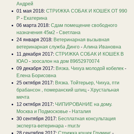
Андрей
01 мая 2018:
СТРИЖКА СОБАК И КОШЕК ОТ 990
Р
-
Екатерина
06 марта 2018:
Сдам помещение свободного
назначения 45м2
-
Светлана
24 января 2018:
Ветеринарная вызывная
ветеринарная служба Динго
-
Алина Ивановна
11 декабря 2017:
СТРИЖКА СОБАК И КОШЕК В
ЮАО
-
зоосалон на дом 89652970074
09 декабря 2017:
Вязка. Чихуа молодой кобелек
-
Елена Борисовна
25 октября 2017:
Вязка. Тойтерьер, Чихуа, пти
брабансон , померанский шпиц
-
Хрустальная
мечта
12 октября 2017:
ЧИПИРОВАНИЕ на дому.
Москва и Подмосковье
-
Наталия
30 сентября 2017:
Бесплатная консультация
эксперта-ветеринара
-
mur.tv
28 сентября 2017:
Стрижка кошек Груминг
-