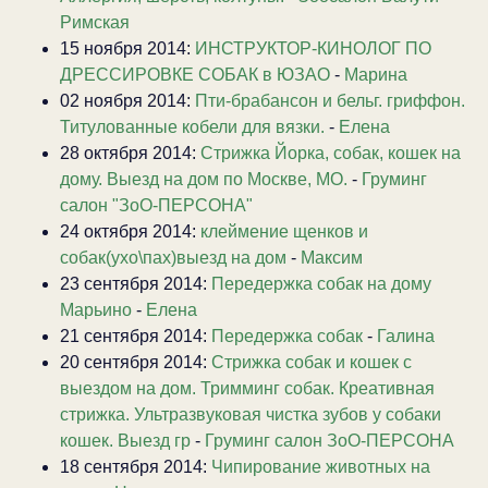
Римская
15 ноября 2014:
ИНСТРУКТОР-КИНОЛОГ ПО
ДРЕССИРОВКЕ СОБАК в ЮЗАО
-
Марина
02 ноября 2014:
Пти-брабансон и бельг. гриффон.
Титулованные кобели для вязки.
-
Елена
28 октября 2014:
Стрижка Йорка, собак, кошек на
дому. Выезд на дом по Москве, МО.
-
Груминг
салон "ЗоО-ПЕРСОНА"
24 октября 2014:
клеймение щенков и
собак(ухо\пах)выезд на дом
-
Максим
23 сентября 2014:
Передержка собак на дому
Марьино
-
Елена
21 сентября 2014:
Передержка собак
-
Галина
20 сентября 2014:
Стрижка собак и кошек с
выездом на дом. Тримминг собак. Креативная
стрижка. Ультразвуковая чистка зубов у собаки
кошек. Выезд гр
-
Груминг салон ЗоО-ПЕРСОНА
18 сентября 2014:
Чипирование животных на