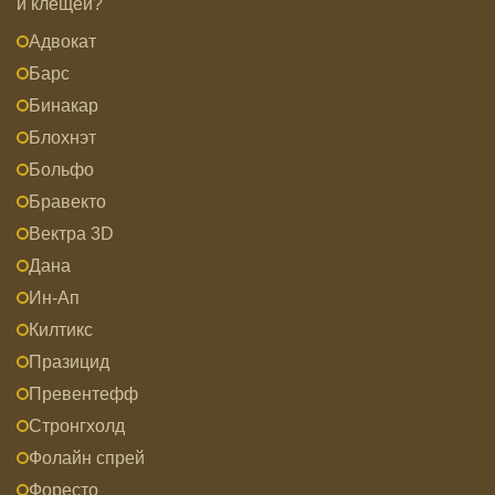
и клещей?
Адвокат
Барс
Бинакар
Блохнэт
Больфо
Бравекто
Вектра 3D
Дана
Ин-Ап
Килтикс
Празицид
Превентефф
Стронгхолд
Фолайн спрей
Форесто