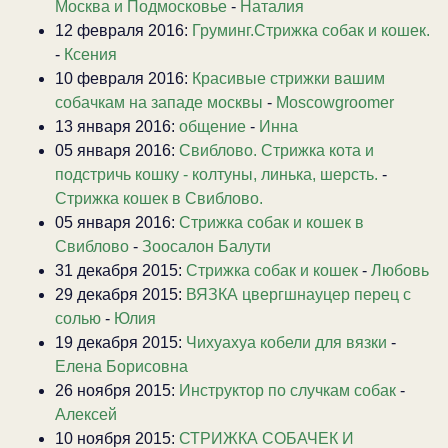
Москва и Подмосковье
-
Наталия
12 февраля 2016:
Груминг.Стрижка собак и кошек.
-
Ксения
10 февраля 2016:
Красивые стрижки вашим
собачкам на западе москвы
-
Moscowgroomer
13 января 2016:
общение
-
Инна
05 января 2016:
Свиблово. Стрижка кота и
подстричь кошку - колтуны, линька, шерсть.
-
Стрижка кошек в Свиблово.
05 января 2016:
Стрижка собак и кошек в
Свиблово
-
Зоосалон Балути
31 декабря 2015:
Стрижка собак и кошек
-
Любовь
29 декабря 2015:
ВЯЗКА цвергшнауцер перец с
солью
-
Юлия
19 декабря 2015:
Чихуахуа кобели для вязки
-
Елена Борисовна
26 ноября 2015:
Инструктор по случкам собак
-
Алексей
10 ноября 2015:
СТРИЖКА СОБАЧЕК И