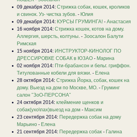
09 декабря 2014:
Стрижка собак, кошек, кроликов
и свинок. Уз- чистка зубов.
-
Юлия
09 декабря 2014:
КУРСЫ ГРУМИНГА!
-
Анастасия
16 ноября 2014:
Стрижка кошек, котов на дому.
Аллергия, шерсть, колтуны.
-
Зоосалон Балути
Римская
15 ноября 2014:
ИНСТРУКТОР-КИНОЛОГ ПО
ДРЕССИРОВКЕ СОБАК в ЮЗАО
-
Марина
02 ноября 2014:
Пти-брабансон и бельг. гриффон.
Титулованные кобели для вязки.
-
Елена
28 октября 2014:
Стрижка Йорка, собак, кошек на
дому. Выезд на дом по Москве, МО.
-
Груминг
салон "ЗоО-ПЕРСОНА"
24 октября 2014:
клеймение щенков и
собак(ухо\пах)выезд на дом
-
Максим
23 сентября 2014:
Передержка собак на дому
Марьино
-
Елена
21 сентября 2014:
Передержка собак
-
Галина