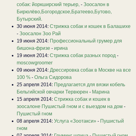
собак: йоркширский терьер,
-
Зоосалон в
Бирюлёво,Богородское,Братеево,Бутово,
Бутырский.
30 июня 2014:
Стрижка собак и кошек в Балашихе
-
Зоосалон Зоо Рай
19 июня 2014:
Профессиональный грумер для
бишона-фризе
-
ирина
19 июня 2014:
Стрижка собак разных пород
-
moscowgroomer
09 июня 2014:
Дрессировка собак в Москве на все
100 %
-
Ольга Сидорова
25 апреля 2014:
Предлагается для вязки кобель
Бельгийской овчарки Тервюрен
-
Марина
15 апреля 2014:
Стрижка собак и кошек в
зоосалоне Пушистый гном и с выездом на дом
-
Пушистый гном
08 апреля 2014:
Услуга «Зоотакси»
-
Пушистый
гном
07 апреля 2014:
Груминг шпица
-
Пушистый гном