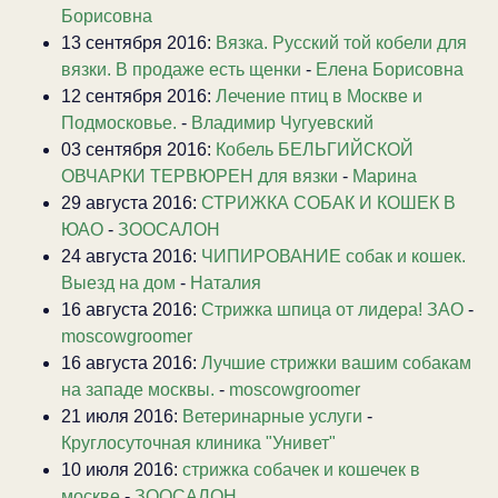
Борисовна
13 сентября 2016:
Вязка. Русский той кобели для
вязки. В продаже есть щенки
-
Елена Борисовна
12 сентября 2016:
Лечение птиц в Москве и
Подмосковье.
-
Владимир Чугуевский
03 сентября 2016:
Кобель БЕЛЬГИЙСКОЙ
ОВЧАРКИ ТЕРВЮРЕН для вязки
-
Марина
29 августа 2016:
СТРИЖКА СОБАК И КОШЕК В
ЮАО
-
ЗООСАЛОН
24 августа 2016:
ЧИПИРОВАНИЕ собак и кошек.
Выезд на дом
-
Наталия
16 августа 2016:
Стрижка шпица от лидера! ЗАО
-
moscowgroomer
16 августа 2016:
Лучшие стрижки вашим собакам
на западе москвы.
-
moscowgroomer
21 июля 2016:
Ветеринарные услуги
-
Круглосуточная клиника "Унивет"
10 июля 2016:
стрижка собачек и кошечек в
москве
-
ЗООСАЛОН