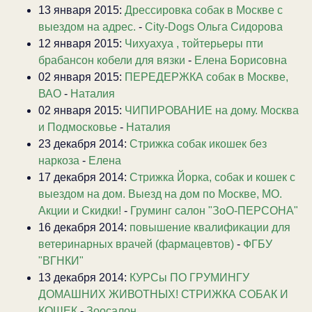
13 января 2015:
Дрессировка собак в Москве с
выездом на адрес.
-
City-Dogs Ольга Сидорова
12 января 2015:
Чихуахуа , тойтерьеры пти
брабансон кобели для вязки
-
Елена Борисовна
02 января 2015:
ПЕРЕДЕРЖКА собак в Москве,
ВАО
-
Наталия
02 января 2015:
ЧИПИРОВАНИЕ на дому. Москва
и Подмосковье
-
Наталия
23 декабря 2014:
Стрижка собак икошек без
наркоза
-
Елена
17 декабря 2014:
Стрижка Йорка, собак и кошек с
выездом на дом. Выезд на дом по Москве, МО.
Акции и Скидки!
-
Груминг салон "ЗоО-ПЕРСОНА"
16 декабря 2014:
повышение квалификации для
ветеринарных врачей (фармацевтов)
-
ФГБУ
"ВГНКИ"
13 декабря 2014:
КУРСы ПО ГРУМИНГУ
ДОМАШНИХ ЖИВОТНЫХ! СТРИЖКА СОБАК И
КОШЕК
-
Зоосалон