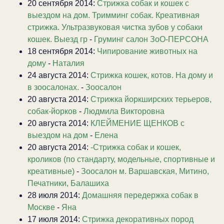
20 сентября 2014:
Стрижка собак и кошек с
выездом на дом. Тримминг собак. Креативная
стрижка. Ультразвуковая чистка зубов у собаки
кошек. Выезд гр
-
Груминг салон ЗоО-ПЕРСОНА
18 сентября 2014:
Чипирование животных на
дому
-
Наталия
24 августа 2014:
Стрижка кошек, котов. На дому и
в зоосалонах.
-
Зоосалон
20 августа 2014:
Стрижка йоркширских терьеров,
собак-йорков
-
Людмила Викторовна
20 августа 2014:
КЛЕЙМЕНИЕ ЩЕНКОВ с
выездом на дом
-
Елена
20 августа 2014:
-Стрижка собак и кошек,
кроликов (по стандарту, модельные, спортивные и
креативные)
-
Зоосалон м. Варшавская, Митино,
Печатники, Балашиха
28 июля 2014:
Домашняя передержка собак в
Москве
-
Яна
17 июля 2014:
Стрижка декоративных пород