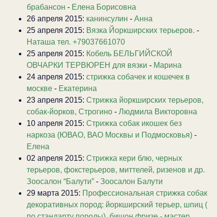
брабансон
-
Елена Борисовна
26 апреля 2015:
канинсулин
-
Анна
25 апреля 2015:
Вязка Йоркширских терьеров.
-
Наташа тел. +79037661070
25 апреля 2015:
Кобель БЕЛЬГИЙСКОЙ
ОВЧАРКИ ТЕРВЮРЕН для вязки
-
Марина
24 апреля 2015:
стрижка собачек и кошечек в
москве
-
Екатерина
23 апреля 2015:
Стрижка йоркширских терьеров,
собак-йорков, Строгино
-
Людмила Викторовна
10 апреля 2015:
Стрижка собак икошек без
наркоза (ЮВАО, ВАО Москвы и Подмосковья)
-
Елена
02 апреля 2015:
Стрижка кери блю, черных
терьеров, фокстерьеров, миттелей, ризенов и др.
Зоосалон “Балути”
-
Зоосалон Балути
29 марта 2015:
Профессиональная стрижка собак
декоративных пород: йоркширский терьер, шпиц (
по стандарту породы), бишон фризе - мастер