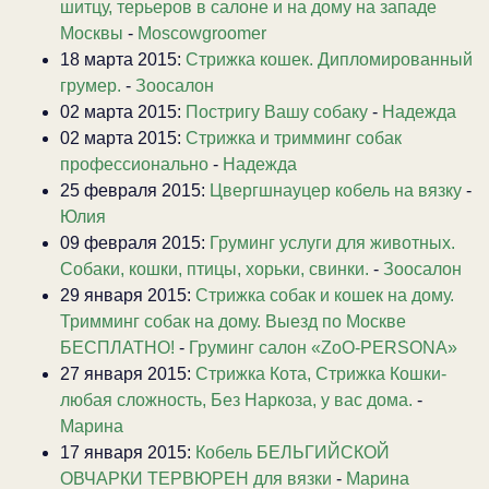
шитцу, терьеров в салоне и на дому на западе
Москвы
-
Moscowgroomer
18 марта 2015:
Стрижка кошек. Дипломированный
грумер.
-
Зоосалон
02 марта 2015:
Постригу Вашу собаку
-
Надежда
02 марта 2015:
Стрижка и тримминг собак
профессионально
-
Надежда
25 февраля 2015:
Цвергшнауцер кобель на вязку
-
Юлия
09 февраля 2015:
Груминг услуги для животных.
Собаки, кошки, птицы, хорьки, свинки.
-
Зоосалон
29 января 2015:
Стрижка собак и кошек на дому.
Тримминг собак на дому. Выезд по Москве
БЕСПЛАТНО!
-
Груминг салон «ZoO-PERSONA»
27 января 2015:
Стрижка Кота, Стрижка Кошки-
любая сложность, Без Наркоза, у вас дома.
-
Марина
17 января 2015:
Кобель БЕЛЬГИЙСКОЙ
ОВЧАРКИ ТЕРВЮРЕН для вязки
-
Марина