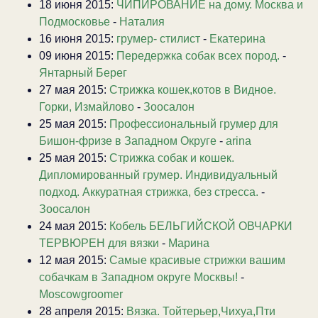
18 июня 2015:
ЧИПИРОВАНИЕ на дому. Москва и
Подмосковье
-
Наталия
16 июня 2015:
грумер- стилист
-
Екатерина
09 июня 2015:
Передержка собак всех пород.
-
Янтарный Берег
27 мая 2015:
Стрижка кошек,котов в Видное.
Горки, Измайлово
-
Зоосалон
25 мая 2015:
Профессиональный грумер для
Бишон-фризе в Западном Округе
-
arina
25 мая 2015:
Стрижка собак и кошек.
Дипломированный грумер. Индивидуальный
подход. Аккуратная стрижка, без стресса.
-
Зоосалон
24 мая 2015:
Кобель БЕЛЬГИЙСКОЙ ОВЧАРКИ
ТЕРВЮРЕН для вязки
-
Марина
12 мая 2015:
Самые красивые стрижки вашим
собачкам в Западном округе Москвы!
-
Moscowgroomer
28 апреля 2015:
Вязка. Тойтерьер,Чихуа,Пти