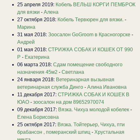
25 апреля 2019:
Кобель ВЕЛЬШ КОРГИ ПЕМБРОК
для вязки
-
Алена
27 октября 2018:
Кобель Тервюрен для вязки.
-
Марина
31 мая 2018:
Зоосалон GoGroom в Красногорске
-
Андрей
01 мая 2018:
СТРИЖКА СОБАК И КОШЕК ОТ 990
Р
-
Екатерина
06 марта 2018:
Сдам помещение свободного
назначения 45м2
-
Светлана
24 января 2018:
Ветеринарная вызывная
ветеринарная служба Динго
-
Алина Ивановна
11 декабря 2017:
СТРИЖКА СОБАК И КОШЕК В
ЮАО
-
зоосалон на дом 89652970074
09 декабря 2017:
Вязка. Чихуа молодой кобелек
-
Елена Борисовна
25 октября 2017:
Вязка. Тойтерьер, Чихуа, пти
брабансон , померанский шпиц
-
Хрустальная
мечта