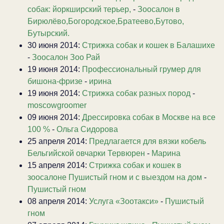
собак: йоркширский терьер,
-
Зоосалон в
Бирюлёво,Богородское,Братеево,Бутово,
Бутырский.
30 июня 2014:
Стрижка собак и кошек в Балашихе
-
Зоосалон Зоо Рай
19 июня 2014:
Профессиональный грумер для
бишона-фризе
-
ирина
19 июня 2014:
Стрижка собак разных пород
-
moscowgroomer
09 июня 2014:
Дрессировка собак в Москве на все
100 %
-
Ольга Сидорова
25 апреля 2014:
Предлагается для вязки кобель
Бельгийской овчарки Тервюрен
-
Марина
15 апреля 2014:
Стрижка собак и кошек в
зоосалоне Пушистый гном и с выездом на дом
-
Пушистый гном
08 апреля 2014:
Услуга «Зоотакси»
-
Пушистый
гном