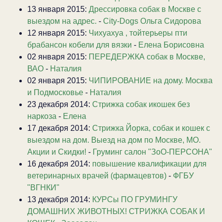
13 января 2015:
Дрессировка собак в Москве с
выездом на адрес.
-
City-Dogs Ольга Сидорова
12 января 2015:
Чихуахуа , тойтерьеры пти
брабансон кобели для вязки
-
Елена Борисовна
02 января 2015:
ПЕРЕДЕРЖКА собак в Москве,
ВАО
-
Наталия
02 января 2015:
ЧИПИРОВАНИЕ на дому. Москва
и Подмосковье
-
Наталия
23 декабря 2014:
Стрижка собак икошек без
наркоза
-
Елена
17 декабря 2014:
Стрижка Йорка, собак и кошек с
выездом на дом. Выезд на дом по Москве, МО.
Акции и Скидки!
-
Груминг салон "ЗоО-ПЕРСОНА"
16 декабря 2014:
повышение квалификации для
ветеринарных врачей (фармацевтов)
-
ФГБУ
"ВГНКИ"
13 декабря 2014:
КУРСы ПО ГРУМИНГУ
ДОМАШНИХ ЖИВОТНЫХ! СТРИЖКА СОБАК И