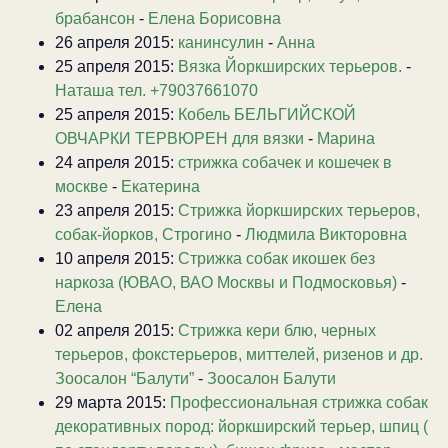
брабансон
-
Елена Борисовна
26 апреля 2015:
канинсулин
-
Анна
25 апреля 2015:
Вязка Йоркширских терьеров.
-
Наташа тел. +79037661070
25 апреля 2015:
Кобель БЕЛЬГИЙСКОЙ
ОВЧАРКИ ТЕРВЮРЕН для вязки
-
Марина
24 апреля 2015:
стрижка собачек и кошечек в
москве
-
Екатерина
23 апреля 2015:
Стрижка йоркширских терьеров,
собак-йорков, Строгино
-
Людмила Викторовна
10 апреля 2015:
Стрижка собак икошек без
наркоза (ЮВАО, ВАО Москвы и Подмосковья)
-
Елена
02 апреля 2015:
Стрижка кери блю, черных
терьеров, фокстерьеров, миттелей, ризенов и др.
Зоосалон “Балути”
-
Зоосалон Балути
29 марта 2015:
Профессиональная стрижка собак
декоративных пород: йоркширский терьер, шпиц (