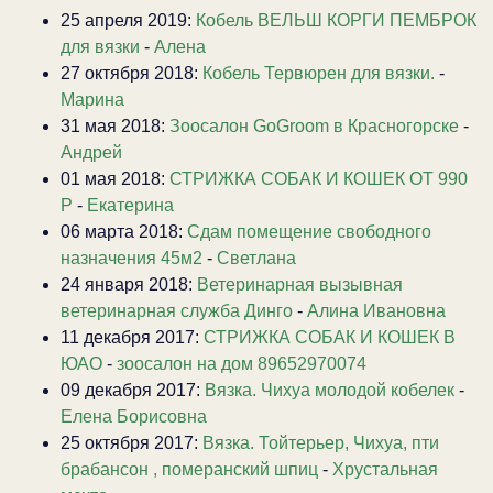
25 апреля 2019:
Кобель ВЕЛЬШ КОРГИ ПЕМБРОК
для вязки
-
Алена
27 октября 2018:
Кобель Тервюрен для вязки.
-
Марина
31 мая 2018:
Зоосалон GoGroom в Красногорске
-
Андрей
01 мая 2018:
СТРИЖКА СОБАК И КОШЕК ОТ 990
Р
-
Екатерина
06 марта 2018:
Сдам помещение свободного
назначения 45м2
-
Светлана
24 января 2018:
Ветеринарная вызывная
ветеринарная служба Динго
-
Алина Ивановна
11 декабря 2017:
СТРИЖКА СОБАК И КОШЕК В
ЮАО
-
зоосалон на дом 89652970074
09 декабря 2017:
Вязка. Чихуа молодой кобелек
-
Елена Борисовна
25 октября 2017:
Вязка. Тойтерьер, Чихуа, пти
брабансон , померанский шпиц
-
Хрустальная