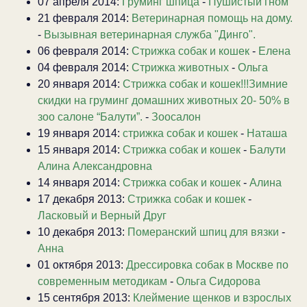
07 апреля 2014:
Груминг шпица
-
Пушистый гном
21 февраля 2014:
Ветеринарная помощь на дому.
-
Вызывная ветеринарная служба "Динго".
06 февраля 2014:
Стрижка собак и кошек
-
Елена
04 февраля 2014:
Стрижка животных
-
Ольга
20 января 2014:
Стрижка собак и кошек!!!Зимние
скидки на груминг домашних животных 20- 50% в
зоо салоне “Балути”.
-
Зоосалон
19 января 2014:
стрижка собак и кошек
-
Наташа
15 января 2014:
Стрижка собак и кошек
-
Балути
Алина Александровна
14 января 2014:
Стрижка собак и кошек
-
Алина
17 декабря 2013:
Стрижка собак и кошек
-
Ласковый и Верный Друг
10 декабря 2013:
Померанский шпиц для вязки
-
Анна
01 октября 2013:
Дрессировка собак в Москве по
современным методикам
-
Ольга Сидорова
15 сентября 2013:
Клеймение щенков и взрослых