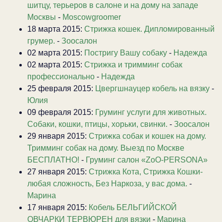
шитцу, терьеров в салоне и на дому на западе
Москвы
-
Moscowgroomer
18 марта 2015:
Стрижка кошек. Дипломированный
грумер.
-
Зоосалон
02 марта 2015:
Постригу Вашу собаку
-
Надежда
02 марта 2015:
Стрижка и тримминг собак
профессионально
-
Надежда
25 февраля 2015:
Цвергшнауцер кобель на вязку
-
Юлия
09 февраля 2015:
Груминг услуги для животных.
Собаки, кошки, птицы, хорьки, свинки.
-
Зоосалон
29 января 2015:
Стрижка собак и кошек на дому.
Тримминг собак на дому. Выезд по Москве
БЕСПЛАТНО!
-
Груминг салон «ZoO-PERSONA»
27 января 2015:
Стрижка Кота, Стрижка Кошки-
любая сложность, Без Наркоза, у вас дома.
-
Марина
17 января 2015:
Кобель БЕЛЬГИЙСКОЙ
ОВЧАРКИ ТЕРВЮРЕН для вязки
-
Марина