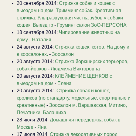
20 сентября 2014:
Стрижка собак и кошек с
выездом на дом. Тримминг собак. Креативная
стрижка. Ультразвуковая чистка зубов у собаки
кошек. Выезд гр
-
Груминг салон ЗоО-ПЕРСОНА
18 сентября 2014:
Чипирование животных на
дому
-
Наталия
24 августа 2014:
Стрижка кошек, котов. На дому и
в зоосалонах.
-
Зоосалон
20 августа 2014:
Стрижка йоркширских терьеров,
собак-йорков
-
Людмила Викторовна
20 августа 2014:
КЛЕЙМЕНИЕ ЩЕНКОВ с
выездом на дом
-
Елена
20 августа 2014:
-Стрижка собак и кошек,
кроликов (по стандарту, модельные, спортивные и
креативные)
-
Зоосалон м. Варшавская, Митино,
Печатники, Балашиха
28 июля 2014:
Домашняя передержка собак в
Москве
-
Яна
17 июля 2014:
Стрижка декоративных пород