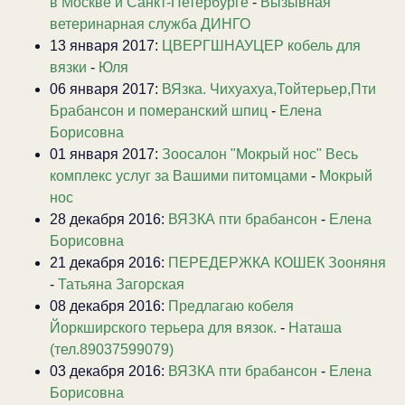
в Москве и Санкт-Петербурге
-
Вызывная
ветеринарная служба ДИНГО
13 января 2017:
ЦВЕРГШНАУЦЕР кобель для
вязки
-
Юля
06 января 2017:
ВЯзка. Чихуахуа,Тойтерьер,Пти
Брабансон и померанский шпиц
-
Елена
Борисовна
01 января 2017:
Зоосалон "Мокрый нос" Весь
комплекс услуг за Вашими питомцами
-
Мокрый
нос
28 декабря 2016:
ВЯЗКА пти брабансон
-
Елена
Борисовна
21 декабря 2016:
ПЕРЕДЕРЖКА КОШЕК Зооняня
-
Татьяна Загорская
08 декабря 2016:
Предлагаю кобеля
Йоркширского терьера для вязок.
-
Наташа
(тел.89037599079)
03 декабря 2016:
ВЯЗКА пти брабансон
-
Елена
Борисовна