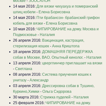
москве
-
ЗООСАЛОН
14 мая 2016:
Для вязки чихуахуа и померанский
шпиц кобели
-
Елена Борисовна
14 мая 2016:
Пти брабансон- брабанский грифон
кобель для вязки
-
Елена Борисовна
10 мая 2016:
ЧИПИРОВАНИЕ на дому. Москва и
Подмосковье
-
Наталия
26 апреля 2016:
Вакцинация, кастрация,
стерилизация кошек
-
Анна Криштопа
18 апреля 2016:
ДОМАШНЯЯ ПЕРЕДЕРЖКА
собак в Москве, ВАО. Опытный кинолог.
-
Наталия
13 апреля 2016:
цвергпинчер приглашает на вязки
-
Светлана
08 апреля 2016:
Система приучения кошек к
унитазу
-
Александр
03 апреля 2016:
Дрессировка собак в Тушино,
Куркино,Химки
-
Ольга Сидорова
30 марта 2016:
Стрижка пуделей
-
Наталия
25 февраля 2016:
ЧИПИРОВАНИЕ на дому.