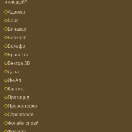
и клещей?
Адвокат
Барс
Бинакар
Блохнэт
Больфо
Бравекто
Вектра 3D
Дана
Ин-Ап
Килтикс
Празицид
Превентефф
Стронгхолд
Фолайн спрей
Форесто