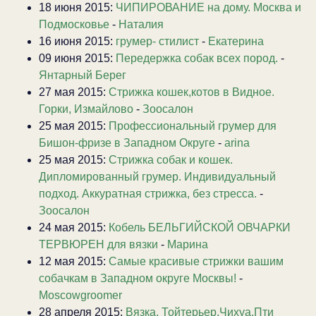
18 июня 2015:
ЧИПИРОВАНИЕ на дому. Москва и
Подмосковье
-
Наталия
16 июня 2015:
грумер- стилист
-
Екатерина
09 июня 2015:
Передержка собак всех пород.
-
Янтарный Берег
27 мая 2015:
Стрижка кошек,котов в Видное.
Горки, Измайлово
-
Зоосалон
25 мая 2015:
Профессиональный грумер для
Бишон-фризе в Западном Округе
-
arina
25 мая 2015:
Стрижка собак и кошек.
Дипломированный грумер. Индивидуальный
подход. Аккуратная стрижка, без стресса.
-
Зоосалон
24 мая 2015:
Кобель БЕЛЬГИЙСКОЙ ОВЧАРКИ
ТЕРВЮРЕН для вязки
-
Марина
12 мая 2015:
Самые красивые стрижки вашим
собачкам в Западном округе Москвы!
-
Moscowgroomer
28 апреля 2015:
Вязка. Тойтерьер,Чихуа,Пти