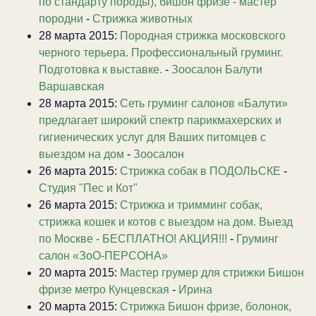
по стандарту породы), бишон фризе - мастер
породни
-
Стрижка животных
28 марта 2015:
Породная стрижка московского
черного терьера. Профессиональный груминг.
Подготовка к выставке.
-
Зоосалон Балути
Варшавская
28 марта 2015:
Сеть груминг салонов «Балути»
предлагает широкий спектр парикмахерских и
гигиенических услуг для Ваших питомцев с
выездом на дом
-
Зоосалон
26 марта 2015:
Стрижка собак в ПОДОЛЬСКЕ
-
Студия "Пес и Кот"
26 марта 2015:
Стрижка и тримминг собак,
стрижка кошек и котов с выездом на дом. Выезд
по Москве - БЕСПЛАТНО! АКЦИЯ!!!
-
Груминг
салон «ЗоО-ПЕРСОНА»
20 марта 2015:
Мастер грумер для стрижки Бишон
фризе метро Кунцевская
-
Ирина
20 марта 2015:
Стрижка Бишон фризе, болонок,