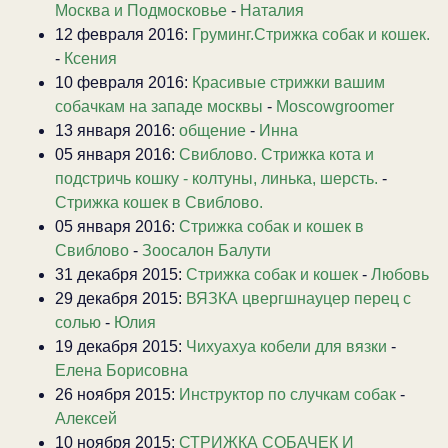
Москва и Подмосковье
-
Наталия
12 февраля 2016:
Груминг.Стрижка собак и кошек.
-
Ксения
10 февраля 2016:
Красивые стрижки вашим
собачкам на западе москвы
-
Moscowgroomer
13 января 2016:
общение
-
Инна
05 января 2016:
Свиблово. Стрижка кота и
подстричь кошку - колтуны, линька, шерсть.
-
Стрижка кошек в Свиблово.
05 января 2016:
Стрижка собак и кошек в
Свиблово
-
Зоосалон Балути
31 декабря 2015:
Стрижка собак и кошек
-
Любовь
29 декабря 2015:
ВЯЗКА цвергшнауцер перец с
солью
-
Юлия
19 декабря 2015:
Чихуахуа кобели для вязки
-
Елена Борисовна
26 ноября 2015:
Инструктор по случкам собак
-
Алексей
10 ноября 2015:
СТРИЖКА СОБАЧЕК И