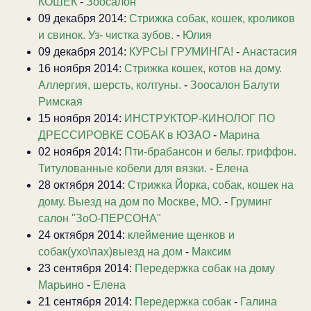
КОШЕК
-
Зоосалон
09 декабря 2014:
Стрижка собак, кошек, кроликов
и свинок. Уз- чистка зубов.
-
Юлия
09 декабря 2014:
КУРСЫ ГРУМИНГА!
-
Анастасия
16 ноября 2014:
Стрижка кошек, котов на дому.
Аллергия, шерсть, колтуны.
-
Зоосалон Балути
Римская
15 ноября 2014:
ИНСТРУКТОР-КИНОЛОГ ПО
ДРЕССИРОВКЕ СОБАК в ЮЗАО
-
Марина
02 ноября 2014:
Пти-брабансон и бельг. гриффон.
Титулованные кобели для вязки.
-
Елена
28 октября 2014:
Стрижка Йорка, собак, кошек на
дому. Выезд на дом по Москве, МО.
-
Груминг
салон "ЗоО-ПЕРСОНА"
24 октября 2014:
клеймение щенков и
собак(ухо\пах)выезд на дом
-
Максим
23 сентября 2014:
Передержка собак на дому
Марьино
-
Елена
21 сентября 2014:
Передержка собак
-
Галина