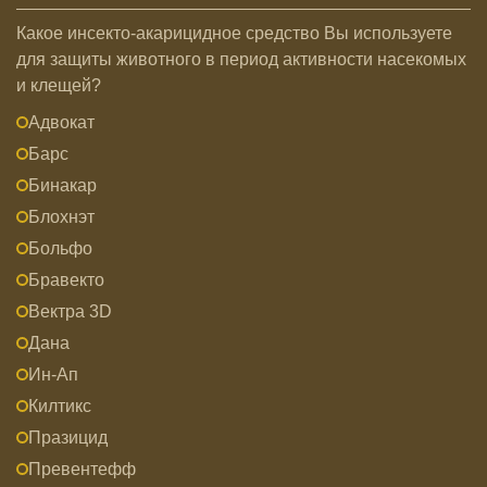
Какое инсекто-акарицидное средство Вы используете
для защиты животного в период активности насекомых
и клещей?
Адвокат
Барс
Бинакар
Блохнэт
Больфо
Бравекто
Вектра 3D
Дана
Ин-Ап
Килтикс
Празицид
Превентефф