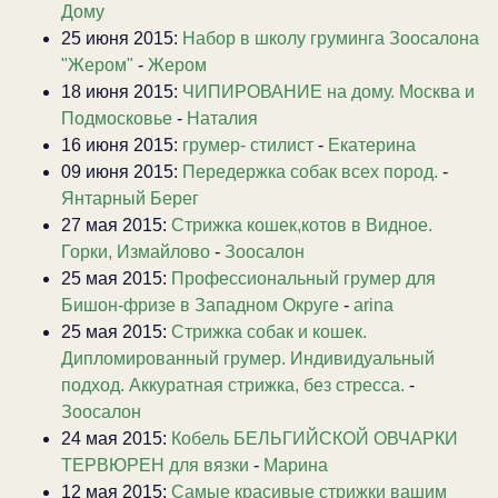
Дому
25 июня 2015:
Набор в школу груминга Зоосалона
"Жером"
-
Жером
18 июня 2015:
ЧИПИРОВАНИЕ на дому. Москва и
Подмосковье
-
Наталия
16 июня 2015:
грумер- стилист
-
Екатерина
09 июня 2015:
Передержка собак всех пород.
-
Янтарный Берег
27 мая 2015:
Стрижка кошек,котов в Видное.
Горки, Измайлово
-
Зоосалон
25 мая 2015:
Профессиональный грумер для
Бишон-фризе в Западном Округе
-
arina
25 мая 2015:
Стрижка собак и кошек.
Дипломированный грумер. Индивидуальный
подход. Аккуратная стрижка, без стресса.
-
Зоосалон
24 мая 2015:
Кобель БЕЛЬГИЙСКОЙ ОВЧАРКИ
ТЕРВЮРЕН для вязки
-
Марина
12 мая 2015:
Самые красивые стрижки вашим