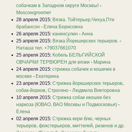
собачкам в Западном округе Москвы!
-
Moscowgroomer
28 апреля 2015:
Вязка. Тойтерьер,Чихуа,Пти
брабансон
-
Елена Борисовна
26 апреля 2015:
канинсулин
-
Анна
25 апреля 2015:
Вязка Йоркширских терьеров.
-
Наташа тел. +79037661070
25 апреля 2015:
Кобель БЕЛЬГИЙСКОЙ
ОВЧАРКИ ТЕРВЮРЕН для вязки
-
Марина
24 апреля 2015:
стрижка собачек и кошечек в
москве
-
Екатерина
23 апреля 2015:
Стрижка йоркширских терьеров,
собак-йорков, Строгино
-
Людмила Викторовна
10 апреля 2015:
Стрижка собак икошек без
наркоза (ЮВАО, ВАО Москвы и Подмосковья)
-
Елена
02 апреля 2015:
Стрижка кери блю, черных
терьеров, фокстерьеров, миттелей, ризенов и др.