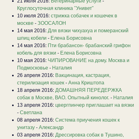
21 июля 2016:
Ветеринарные услуги
-
Круглосуточная клиника "Унивет"
10 июля 2016:
стрижка собачек и кошечек в
москве
-
ЗООСАЛОН
14 мая 2016:
Для вязки чихуахуа и померанский
шпиц кобели
-
Елена Борисовна
14 мая 2016:
Пти брабансон- брабанский грифон
кобель для вязки
-
Елена Борисовна
10 мая 2016:
ЧИПИРОВАНИЕ на дому. Москва и
Подмосковье
-
Наталия
26 апреля 2016:
Вакцинация, кастрация,
стерилизация кошек
-
Анна Криштопа
18 апреля 2016:
ДОМАШНЯЯ ПЕРЕДЕРЖКА
собак в Москве, ВАО. Опытный кинолог.
-
Наталия
13 апреля 2016:
цвергпинчер приглашает на вязки
-
Светлана
08 апреля 2016:
Система приучения кошек к
унитазу
-
Александр
03 апреля 2016:
Дрессировка собак в Тушино,