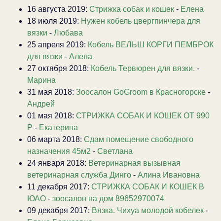
16 августа 2019:
Стрижка собак и кошек
-
Елена
18 июля 2019:
Нужен кобель цвергпинчера для
вязки
-
Любава
25 апреля 2019:
Кобель ВЕЛЬШ КОРГИ ПЕМБРОК
для вязки
-
Алена
27 октября 2018:
Кобель Тервюрен для вязки.
-
Марина
31 мая 2018:
Зоосалон GoGroom в Красногорске
-
Андрей
01 мая 2018:
СТРИЖКА СОБАК И КОШЕК ОТ 990
Р
-
Екатерина
06 марта 2018:
Сдам помещение свободного
назначения 45м2
-
Светлана
24 января 2018:
Ветеринарная вызывная
ветеринарная служба Динго
-
Алина Ивановна
11 декабря 2017:
СТРИЖКА СОБАК И КОШЕК В
ЮАО
-
зоосалон на дом 89652970074
09 декабря 2017:
Вязка. Чихуа молодой кобелек
-