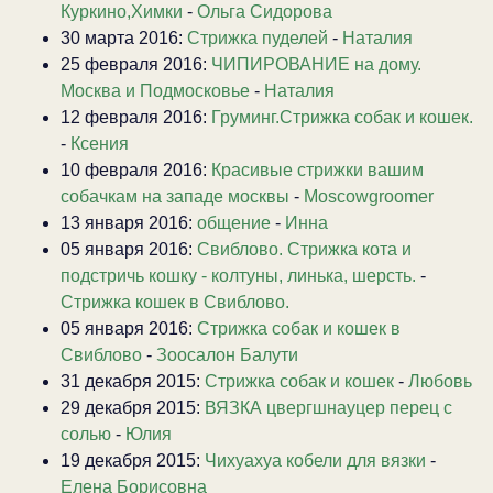
Куркино,Химки
-
Ольга Сидорова
30 марта 2016:
Стрижка пуделей
-
Наталия
25 февраля 2016:
ЧИПИРОВАНИЕ на дому.
Москва и Подмосковье
-
Наталия
12 февраля 2016:
Груминг.Стрижка собак и кошек.
-
Ксения
10 февраля 2016:
Красивые стрижки вашим
собачкам на западе москвы
-
Moscowgroomer
13 января 2016:
общение
-
Инна
05 января 2016:
Свиблово. Стрижка кота и
подстричь кошку - колтуны, линька, шерсть.
-
Стрижка кошек в Свиблово.
05 января 2016:
Стрижка собак и кошек в
Свиблово
-
Зоосалон Балути
31 декабря 2015:
Стрижка собак и кошек
-
Любовь
29 декабря 2015:
ВЯЗКА цвергшнауцер перец с
солью
-
Юлия
19 декабря 2015:
Чихуахуа кобели для вязки
-
Елена Борисовна