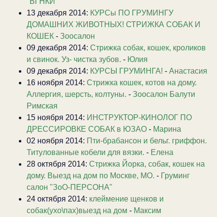
"ВГНКИ"
13 декабря 2014:
КУРСы ПО ГРУМИНГУ
ДОМАШНИХ ЖИВОТНЫХ! СТРИЖКА СОБАК И
КОШЕК
-
Зоосалон
09 декабря 2014:
Стрижка собак, кошек, кроликов
и свинок. Уз- чистка зубов.
-
Юлия
09 декабря 2014:
КУРСЫ ГРУМИНГА!
-
Анастасия
16 ноября 2014:
Стрижка кошек, котов на дому.
Аллергия, шерсть, колтуны.
-
Зоосалон Балути
Римская
15 ноября 2014:
ИНСТРУКТОР-КИНОЛОГ ПО
ДРЕССИРОВКЕ СОБАК в ЮЗАО
-
Марина
02 ноября 2014:
Пти-брабансон и бельг. гриффон.
Титулованные кобели для вязки.
-
Елена
28 октября 2014:
Стрижка Йорка, собак, кошек на
дому. Выезд на дом по Москве, МО.
-
Груминг
салон "ЗоО-ПЕРСОНА"
24 октября 2014:
клеймение щенков и
собак(ухо\пах)выезд на дом
-
Максим