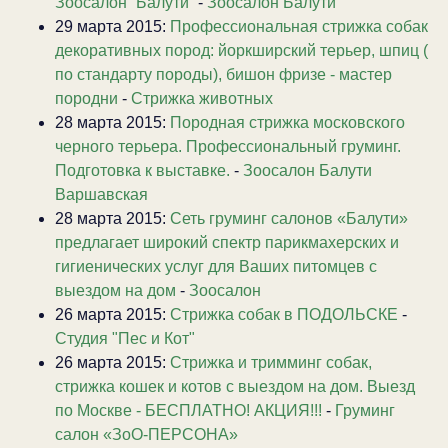
Зоосалон “Балути”
-
Зоосалон Балути
29 марта 2015:
Профессиональная стрижка собак
декоративных пород: йоркширский терьер, шпиц (
по стандарту породы), бишон фризе - мастер
породни
-
Стрижка животных
28 марта 2015:
Породная стрижка московского
черного терьера. Профессиональный груминг.
Подготовка к выставке.
-
Зоосалон Балути
Варшавская
28 марта 2015:
Сеть груминг салонов «Балути»
предлагает широкий спектр парикмахерских и
гигиенических услуг для Ваших питомцев с
выездом на дом
-
Зоосалон
26 марта 2015:
Стрижка собак в ПОДОЛЬСКЕ
-
Студия "Пес и Кот"
26 марта 2015:
Стрижка и тримминг собак,
стрижка кошек и котов с выездом на дом. Выезд
по Москве - БЕСПЛАТНО! АКЦИЯ!!!
-
Груминг
салон «ЗоО-ПЕРСОНА»