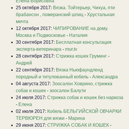
Елена Борисовна
25 октября 2017:
Вязка. Тойтерьер, Чихуа, пти
брабансон , померанский шпиц
-
Хрустальная
мечта
12 октября 2017:
ЧИПИРОВАНИЕ на дому.
Москва и Подмосковье
-
Наталия
30 сентября 2017:
Бесплатная консультация
эксперта-ветеринара
-
mur.tv
28 сентября 2017:
Стрижка кошек Груминг
-
Андрей
22 сентября 2017:
Вязка Ньюфаундленд
породный и титулованный кобель
-
Александра
04 августа 2017:
Зоосалон Ховрино, стрижка
собак и кошек
-
зоосалон Балути
24 июля 2017:
Стрижка собак и кошек без наркоза
-
Елена
02 июля 2017:
Кобель БЕЛЬГИЙСКОЙ ОВЧАРКИ
ТЕРВЮРЕН для вязки
-
Марина
29 июня 2017:
СТРИЖКА СОБАК И КОШЕК
-