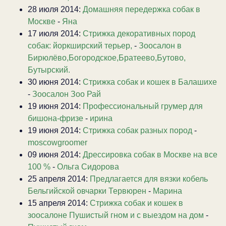
28 июля 2014:
Домашняя передержка собак в
Москве
-
Яна
17 июля 2014:
Стрижка декоративных пород
собак: йоркширский терьер,
-
Зоосалон в
Бирюлёво,Богородское,Братеево,Бутово,
Бутырский.
30 июня 2014:
Стрижка собак и кошек в Балашихе
-
Зоосалон Зоо Рай
19 июня 2014:
Профессиональный грумер для
бишона-фризе
-
ирина
19 июня 2014:
Стрижка собак разных пород
-
moscowgroomer
09 июня 2014:
Дрессировка собак в Москве на все
100 %
-
Ольга Сидорова
25 апреля 2014:
Предлагается для вязки кобель
Бельгийской овчарки Тервюрен
-
Марина
15 апреля 2014:
Стрижка собак и кошек в
зоосалоне Пушистый гном и с выездом на дом
-