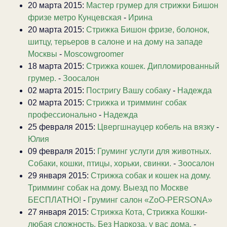
20 марта 2015:
Мастер грумер для стрижки Бишон
фризе метро Кунцевская
-
Ирина
20 марта 2015:
Стрижка Бишон фризе, болонок,
шитцу, терьеров в салоне и на дому на западе
Москвы
-
Moscowgroomer
18 марта 2015:
Стрижка кошек. Дипломированный
грумер.
-
Зоосалон
02 марта 2015:
Постригу Вашу собаку
-
Надежда
02 марта 2015:
Стрижка и тримминг собак
профессионально
-
Надежда
25 февраля 2015:
Цвергшнауцер кобель на вязку
-
Юлия
09 февраля 2015:
Груминг услуги для животных.
Собаки, кошки, птицы, хорьки, свинки.
-
Зоосалон
29 января 2015:
Стрижка собак и кошек на дому.
Тримминг собак на дому. Выезд по Москве
БЕСПЛАТНО!
-
Груминг салон «ZoO-PERSONA»
27 января 2015:
Стрижка Кота, Стрижка Кошки-
любая сложность, Без Наркоза, у вас дома.
-