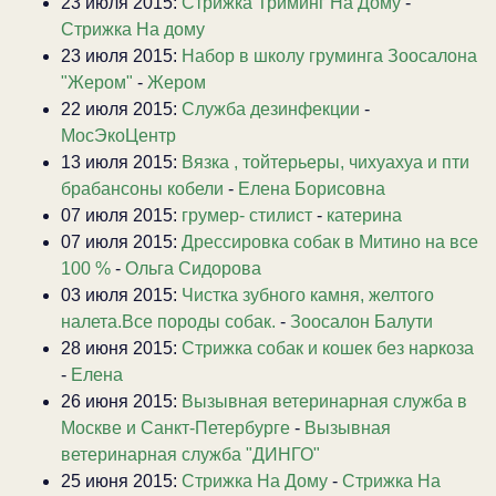
23 июля 2015:
Стрижка Триминг На Дому
-
Стрижка На дому
23 июля 2015:
Набор в школу груминга Зоосалона
"Жером"
-
Жером
22 июля 2015:
Служба дезинфекции
-
МосЭкоЦентр
13 июля 2015:
Вязка , тойтерьеры, чихуахуа и пти
брабансоны кобели
-
Елена Борисовна
07 июля 2015:
грумер- стилист
-
катерина
07 июля 2015:
Дрессировка собак в Митино на все
100 %
-
Ольга Сидорова
03 июля 2015:
Чистка зубного камня, желтого
налета.Все породы собак.
-
Зоосалон Балути
28 июня 2015:
Стрижка собак и кошек без наркоза
-
Елена
26 июня 2015:
Вызывная ветеринарная служба в
Москве и Санкт-Петербурге
-
Вызывная
ветеринарная служба "ДИНГО"
25 июня 2015:
Стрижка На Дому
-
Стрижка На