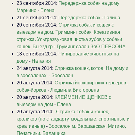
23 сентября 2014:
Передержка собак на дому
Марьино
-
Елена
21 сентября 2014:
Передержка собак
-
Галина
20 сентября 2014:
Стрижка собак и кошек с
выездом на дом. Тримминг собак. Креативная
стрижка. Ультразвуковая чистка зубов у собаки
кошек. Выезд гр
-
Груминг салон ЗоО-ПЕРСОНА
18 сентября 2014:
Чипирование животных на
дому
-
Наталия
24 августа 2014:
Стрижка кошек, котов. На дому и
в зоосалонах.
-
Зоосалон
20 августа 2014:
Стрижка йоркширских терьеров,
собак-йорков
-
Людмила Викторовна
20 августа 2014:
КЛЕЙМЕНИЕ ЩЕНКОВ с
выездом на дом
-
Елена
20 августа 2014:
-Стрижка собак и кошек,
кроликов (по стандарту, модельные, спортивные и
креативные)
-
Зоосалон м. Варшавская, Митино,
Печатники, Балашиха