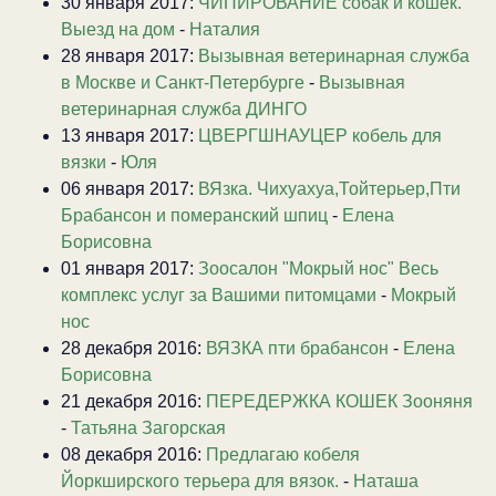
30 января 2017:
ЧИПИРОВАНИЕ собак и кошек.
Выезд на дом
-
Наталия
28 января 2017:
Вызывная ветеринарная служба
в Москве и Санкт-Петербурге
-
Вызывная
ветеринарная служба ДИНГО
13 января 2017:
ЦВЕРГШНАУЦЕР кобель для
вязки
-
Юля
06 января 2017:
ВЯзка. Чихуахуа,Тойтерьер,Пти
Брабансон и померанский шпиц
-
Елена
Борисовна
01 января 2017:
Зоосалон "Мокрый нос" Весь
комплекс услуг за Вашими питомцами
-
Мокрый
нос
28 декабря 2016:
ВЯЗКА пти брабансон
-
Елена
Борисовна
21 декабря 2016:
ПЕРЕДЕРЖКА КОШЕК Зооняня
-
Татьяна Загорская
08 декабря 2016:
Предлагаю кобеля
Йоркширского терьера для вязок.
-
Наташа