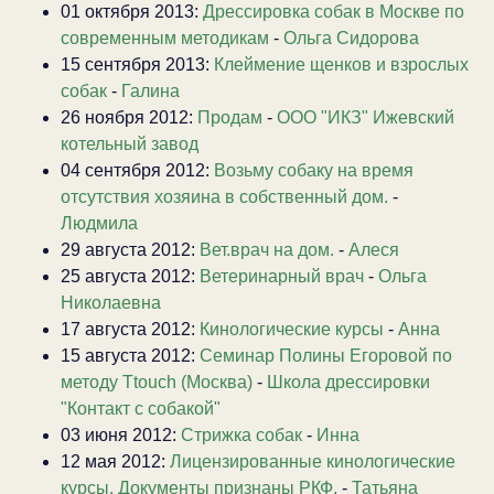
01 октября 2013:
Дрессировка собак в Москве по
современным методикам
-
Ольга Сидорова
15 сентября 2013:
Клеймение щенков и взрослых
собак
-
Галина
26 ноября 2012:
Продам
-
ООО "ИКЗ" Ижевский
котельный завод
04 сентября 2012:
Возьму собаку на время
отсутствия хозяина в собственный дом.
-
Людмила
29 августа 2012:
Вет.врач на дом.
-
Алеся
25 августа 2012:
Ветеринарный врач
-
Ольга
Николаевна
17 августа 2012:
Кинологические курсы
-
Анна
15 августа 2012:
Семинар Полины Егоровой по
методу Ttouch (Москва)
-
Школа дрессировки
"Контакт с собакой"
03 июня 2012:
Стрижка собак
-
Инна
12 мая 2012:
Лицензированные кинологические
курсы. Документы признаны РКФ.
-
Татьяна