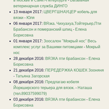
в Москве и Санкт-Петербурге
-
Вызывная
ветеринарная служба ДИНГО
13 января 2017:
ЦВЕРГШНАУЦЕР кобель для
вязки
-
Юля
06 января 2017:
ВЯзка. Чихуахуа,Тойтерьер,Пти
Брабансон и померанский шпиц
-
Елена
Борисовна
01 января 2017:
Зоосалон "Мокрый нос" Весь
комплекс услуг за Вашими питомцами
-
Мокрый
нос
28 декабря 2016:
ВЯЗКА пти брабансон
-
Елена
Борисовна
21 декабря 2016:
ПЕРЕДЕРЖКА КОШЕК Зооняня
-
Татьяна Загорская
08 декабря 2016:
Предлагаю кобеля
Йоркширского терьера для вязок.
-
Наташа
(тел.89037599079)
03 декабря 2016:
ВЯЗКА пти брабансон
-
Елена
Борисовна