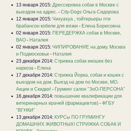
13 января 2015:
Дрессировка собак в Москве с
выездом на адрес.
-
City-Dogs Ольга Сидорова
12 января 2015:
Чихуахуа , тойтерьеры пти
брабансон кобели для вязки
-
Елена Борисовна
02 января 2015:
ПЕРЕДЕРЖКА собак в Москве,
ВАО
-
Наталия
02 января 2015:
ЧИПИРОВАНИЕ на дому. Москва
и Подмосковье
-
Наталия
23 декабря 2014:
Стрижка собак икошек без
наркоза
-
Елена
17 декабря 2014:
Стрижка Йорка, собак и кошек с
выездом на дом. Выезд на дом по Москве, МО.
Акции и Скидки!
-
Груминг салон "ЗоО-ПЕРСОНА"
16 декабря 2014:
повышение квалификации для
ветеринарных врачей (фармацевтов)
-
ФГБУ
"ВГНКИ"
13 декабря 2014:
КУРСы ПО ГРУМИНГУ
ДОМАШНИХ ЖИВОТНЫХ! СТРИЖКА СОБАК И