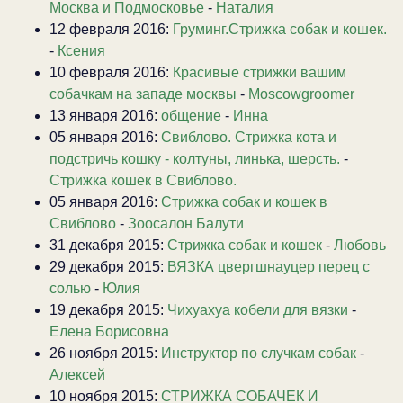
Москва и Подмосковье
-
Наталия
12 февраля 2016:
Груминг.Стрижка собак и кошек.
-
Ксения
10 февраля 2016:
Красивые стрижки вашим
собачкам на западе москвы
-
Moscowgroomer
13 января 2016:
общение
-
Инна
05 января 2016:
Свиблово. Стрижка кота и
подстричь кошку - колтуны, линька, шерсть.
-
Стрижка кошек в Свиблово.
05 января 2016:
Стрижка собак и кошек в
Свиблово
-
Зоосалон Балути
31 декабря 2015:
Стрижка собак и кошек
-
Любовь
29 декабря 2015:
ВЯЗКА цвергшнауцер перец с
солью
-
Юлия
19 декабря 2015:
Чихуахуа кобели для вязки
-
Елена Борисовна
26 ноября 2015:
Инструктор по случкам собак
-
Алексей
10 ноября 2015:
СТРИЖКА СОБАЧЕК И