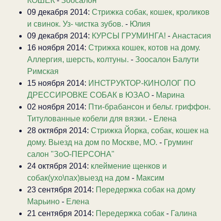
КОШЕК
-
Зоосалон
09 декабря 2014:
Стрижка собак, кошек, кроликов
и свинок. Уз- чистка зубов.
-
Юлия
09 декабря 2014:
КУРСЫ ГРУМИНГА!
-
Анастасия
16 ноября 2014:
Стрижка кошек, котов на дому.
Аллергия, шерсть, колтуны.
-
Зоосалон Балути
Римская
15 ноября 2014:
ИНСТРУКТОР-КИНОЛОГ ПО
ДРЕССИРОВКЕ СОБАК в ЮЗАО
-
Марина
02 ноября 2014:
Пти-брабансон и бельг. гриффон.
Титулованные кобели для вязки.
-
Елена
28 октября 2014:
Стрижка Йорка, собак, кошек на
дому. Выезд на дом по Москве, МО.
-
Груминг
салон "ЗоО-ПЕРСОНА"
24 октября 2014:
клеймение щенков и
собак(ухо\пах)выезд на дом
-
Максим
23 сентября 2014:
Передержка собак на дому
Марьино
-
Елена
21 сентября 2014:
Передержка собак
-
Галина