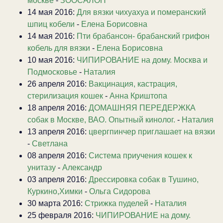
москве
-
ЗООСАЛОН
14 мая 2016:
Для вязки чихуахуа и померанский
шпиц кобели
-
Елена Борисовна
14 мая 2016:
Пти брабансон- брабанский грифон
кобель для вязки
-
Елена Борисовна
10 мая 2016:
ЧИПИРОВАНИЕ на дому. Москва и
Подмосковье
-
Наталия
26 апреля 2016:
Вакцинация, кастрация,
стерилизация кошек
-
Анна Криштопа
18 апреля 2016:
ДОМАШНЯЯ ПЕРЕДЕРЖКА
собак в Москве, ВАО. Опытный кинолог.
-
Наталия
13 апреля 2016:
цвергпинчер приглашает на вязки
-
Светлана
08 апреля 2016:
Система приучения кошек к
унитазу
-
Александр
03 апреля 2016:
Дрессировка собак в Тушино,
Куркино,Химки
-
Ольга Сидорова
30 марта 2016:
Стрижка пуделей
-
Наталия
25 февраля 2016:
ЧИПИРОВАНИЕ на дому.