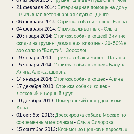
07 апреля 2014:
Груминг шпица
-
Пушистый гном
21 февраля 2014:
Ветеринарная помощь на дому.
-
Вызывная ветеринарная служба "Динго".
06 февраля 2014:
Стрижка собак и кошек
-
Елена
04 февраля 2014:
Стрижка животных
-
Ольга
20 января 2014:
Стрижка собак и кошек!!!Зимние
скидки на груминг домашних животных 20- 50% в
зоо салоне “Балути”.
-
Зоосалон
19 января 2014:
стрижка собак и кошек
-
Наташа
15 января 2014:
Стрижка собак и кошек
-
Балути
Алина Александровна
14 января 2014:
Стрижка собак и кошек
-
Алина
17 декабря 2013:
Стрижка собак и кошек
-
Ласковый и Верный Друг
10 декабря 2013:
Померанский шпиц для вязки
-
Анна
01 октября 2013:
Дрессировка собак в Москве по
современным методикам
-
Ольга Сидорова
15 сентября 2013:
Клеймение щенков и взрослых