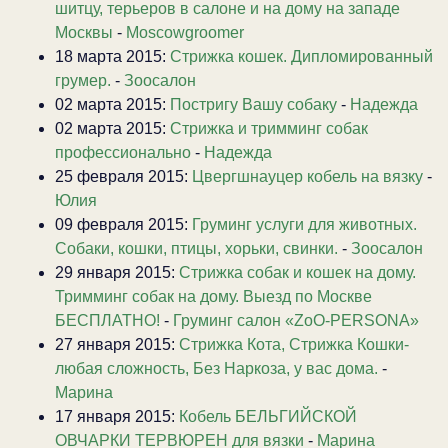
шитцу, терьеров в салоне и на дому на западе
Москвы
-
Moscowgroomer
18 марта 2015:
Стрижка кошек. Дипломированный
грумер.
-
Зоосалон
02 марта 2015:
Постригу Вашу собаку
-
Надежда
02 марта 2015:
Стрижка и тримминг собак
профессионально
-
Надежда
25 февраля 2015:
Цвергшнауцер кобель на вязку
-
Юлия
09 февраля 2015:
Груминг услуги для животных.
Собаки, кошки, птицы, хорьки, свинки.
-
Зоосалон
29 января 2015:
Стрижка собак и кошек на дому.
Тримминг собак на дому. Выезд по Москве
БЕСПЛАТНО!
-
Груминг салон «ZoO-PERSONA»
27 января 2015:
Стрижка Кота, Стрижка Кошки-
любая сложность, Без Наркоза, у вас дома.
-
Марина
17 января 2015:
Кобель БЕЛЬГИЙСКОЙ
ОВЧАРКИ ТЕРВЮРЕН для вязки
-
Марина