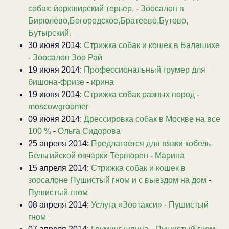
собак: йоркширский терьер,
-
Зоосалон в
Бирюлёво,Богородское,Братеево,Бутово,
Бутырский.
30 июня 2014:
Стрижка собак и кошек в Балашихе
-
Зоосалон Зоо Рай
19 июня 2014:
Профессиональный грумер для
бишона-фризе
-
ирина
19 июня 2014:
Стрижка собак разных пород
-
moscowgroomer
09 июня 2014:
Дрессировка собак в Москве на все
100 %
-
Ольга Сидорова
25 апреля 2014:
Предлагается для вязки кобель
Бельгийской овчарки Тервюрен
-
Марина
15 апреля 2014:
Стрижка собак и кошек в
зоосалоне Пушистый гном и с выездом на дом
-
Пушистый гном
08 апреля 2014:
Услуга «Зоотакси»
-
Пушистый
гном