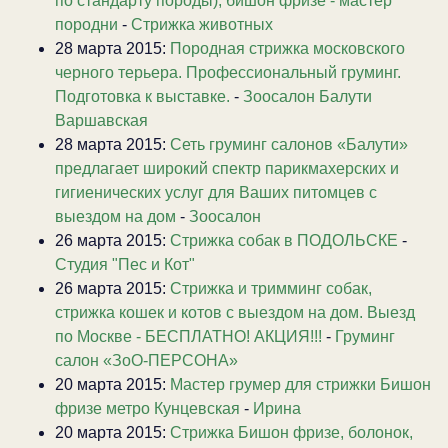
по стандарту породы), бишон фризе - мастер
породни
-
Стрижка животных
28 марта 2015:
Породная стрижка московского
черного терьера. Профессиональный груминг.
Подготовка к выставке.
-
Зоосалон Балути
Варшавская
28 марта 2015:
Сеть груминг салонов «Балути»
предлагает широкий спектр парикмахерских и
гигиенических услуг для Ваших питомцев с
выездом на дом
-
Зоосалон
26 марта 2015:
Стрижка собак в ПОДОЛЬСКЕ
-
Студия "Пес и Кот"
26 марта 2015:
Стрижка и тримминг собак,
стрижка кошек и котов с выездом на дом. Выезд
по Москве - БЕСПЛАТНО! АКЦИЯ!!!
-
Груминг
салон «ЗоО-ПЕРСОНА»
20 марта 2015:
Мастер грумер для стрижки Бишон
фризе метро Кунцевская
-
Ирина
20 марта 2015:
Стрижка Бишон фризе, болонок,