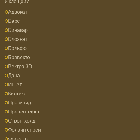
и клещей?
Адвокат
Барс
Бинакар
Блохнэт
Больфо
Бравекто
Вектра 3D
Дана
Ин-Ап
Килтикс
Празицид
Превентефф
Стронгхолд
Фолайн спрей
Форесто