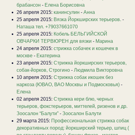
брабансон
-
Елена Борисовна
26 апреля 2015:
канинсулин
-
Анна
25 апреля 2015:
Вязка Йоркширских терьеров.
-
Наташа тел. +79037661070
25 апреля 2015:
Кобель БЕЛЬГИЙСКОЙ
ОВЧАРКИ ТЕРВЮРЕН для вязки
-
Марина
24 апреля 2015:
стрижка собачек и кошечек в
москве
-
Екатерина
23 апреля 2015:
Стрижка йоркширских терьеров,
собак-йорков, Строгино
-
Людмила Викторовна
10 апреля 2015:
Стрижка собак икошек без
наркоза (ЮВАО, ВАО Москвы и Подмосковья)
-
Елена
02 апреля 2015:
Стрижка кери блю, черных
терьеров, фокстерьеров, миттелей, ризенов и др.
Зоосалон “Балути”
-
Зоосалон Балути
29 марта 2015:
Профессиональная стрижка собак
декоративных пород: йоркширский терьер, шпиц (