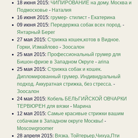
18 июня 2015:
ЧИПИРОВАНИЕ на дому. Москва и
Подмосковье
-
Наталия
16 июня 2015:
грумер- стилист
-
Екатерина
09 июня 2015:
Передержка собак всех пород.
-
Янтарный Берег
27 мая 2015:
Стрижка кошек,котов в Видное.
Горки, Измайлово
-
Зоосалон
25 мая 2015:
Профессиональный грумер для
Бишон-фризе в Западном Округе
-
arina
25 мая 2015:
Стрижка собак и кошек.
Дипломированный грумер. Индивидуальный
подход. Аккуратная стрижка, без стресса.
-
Зоосалон
24 мая 2015:
Кобель БЕЛЬГИЙСКОЙ ОВЧАРКИ
ТЕРВЮРЕН для вязки
-
Марина
12 мая 2015:
Самые красивые стрижки вашим
собачкам в Западном округе Москвы!
-
Moscowgroomer
28 апреля 2015:
Вязка. Тойтерьер,Чихуа,Пти