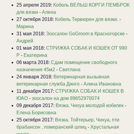
25 апреля 2019:
Кобель ВЕЛЬШ КОРГИ ПЕМБРОК
для вязки
-
Алена
27 октября 2018:
Кобель Тервюрен для вязки.
-
Марина
31 мая 2018:
Зоосалон GoGroom в Красногорске
-
Андрей
01 мая 2018:
СТРИЖКА СОБАК И КОШЕК ОТ 990
Р
-
Екатерина
06 марта 2018:
Сдам помещение свободного
назначения 45м2
-
Светлана
24 января 2018:
Ветеринарная вызывная
ветеринарная служба Динго
-
Алина Ивановна
11 декабря 2017:
СТРИЖКА СОБАК И КОШЕК В
ЮАО
-
зоосалон на дом 89652970074
09 декабря 2017:
Вязка. Чихуа молодой кобелек
-
Елена Борисовна
25 октября 2017:
Вязка. Тойтерьер, Чихуа, пти
брабансон , померанский шпиц
-
Хрустальная