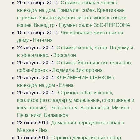
20 сентября 2014:
Стрижка собак и кошек с
выездом на дом. Тримминг собак. Креативная
стрижка. Ультразвуковая чистка зубов у собаки
кошек. Выезд гр
-
Груминг салон ЗоО-ПЕРСОНА
18 сентября 2014:
Чипирование животных на
дому
-
Наталия
24 августа 2014:
Стрижка кошек, котов. На дому и
в зоосалонах.
-
Зоосалон
20 августа 2014:
Стрижка йоркширских терьеров,
собак-йорков
-
Людмила Викторовна
20 августа 2014:
КЛЕЙМЕНИЕ ЩЕНКОВ с
выездом на дом
-
Елена
20 августа 2014:
-Стрижка собак и кошек,
кроликов (по стандарту, модельные, спортивные и
креативные)
-
Зоосалон м. Варшавская, Митино,
Печатники, Балашиха
28 июля 2014:
Домашняя передержка собак в
Москве
-
Яна
17 июля 2014:
Стрижка декоративных пород