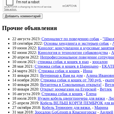
Прочие объявления
22 августа 2023:
Специалист по поведению собак
-
"Школ
18 сентября 2022:
Основы хендлинга и экстерьер собак
-
19 июня 2022:
Кинолог: консультации и курсовые занятия
02 июня 2022:
Кинология и технологии собаководства
-
А
20 апреля 2022:
Непрофессиональное поведение сотрудни
10 июля 2021:
стрижка собак и кошек в юао
-
зоосалон
28 мая 2021:
Стрижка собак и кошек в Царицыно
-
ЕКАТ
24 марта 2021:
Стрижка собак и кошек
-
Инна
31 января 2021:
Ветеринар к Вам на дом
-
Алина Ивановн
14 ноября 2020:
Стрижка собак и кошек от 700 руб.
-
екат
10 января 2020:
Ветаптека в Сокольниках открыта!
-
Ветл
10 января 2020:
Открыт зоомагазин на Егерской
-
Ветлек
16 августа 2019:
Стрижка собак и кошек
-
Елена
18 июля 2019:
Нужен кобель цвергпинчера для вязки
-
Лю
25 апреля 2019:
Кобель ВЕЛЬШ КОРГИ ПЕМБРОК для вя
27 октября 2018:
Кобель Тервюрен для вязки.
-
Марина
31 мая 2018:
Зоосалон GoGroom в Красногорске
-
Андрей