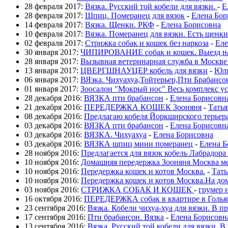
28 февраля 2017:
Вязка. Русский той кобели для вязки.
-
Е
28 февраля 2017:
Шпиц. Померанец для вязок
-
Елена Бор
14 февраля 2017:
Вязка. Щенки. РКФ
-
Елена Борисовна
10 февраля 2017:
Вязка. Померанец для вязки. Есть щенки
02 февраля 2017:
Стрижка собак и кошек без наркоза
-
Еле
30 января 2017:
ЧИПИРОВАНИЕ собак и кошек. Выезд н
28 января 2017:
Вызывная ветеринарная служба в Москве
13 января 2017:
ЦВЕРГШНАУЦЕР кобель для вязки
-
Юл
06 января 2017:
ВЯзка. Чихуахуа,Тойтерьер,Пти Брабанс
01 января 2017:
Зоосалон "Мокрый нос" Весь комплекс у
28 декабря 2016:
ВЯЗКА пти брабансон
-
Елена Борисовн
21 декабря 2016:
ПЕРЕДЕРЖКА КОШЕК Зооняня
-
Татья
08 декабря 2016:
Предлагаю кобеля Йоркширского терьера
03 декабря 2016:
ВЯЗКА пти брабансон
-
Елена Борисовн
03 декабря 2016:
ВЯЗКА. Чихуахуа
-
Елена Борисовна
03 декабря 2016:
ВЯЗКА шпиц мини померанец
-
Елена Б
28 ноября 2016:
Предлагается для вязок кобель Лабрадора
10 ноября 2016:
Домашняя передержка Зооняня Москва м
10 ноября 2016:
Передержка кошек и котов Москва.
-
Тать
10 ноября 2016:
Передержка кошек и котов Москва.На дом
03 ноября 2016:
СТРИЖКА СОБАК И КОШЕК
-
грумер 
16 октября 2016:
ПЕРЕДЕРЖКА собак в квартире в Голья
23 сентября 2016:
Вязка. Кобели чихуа-хуа для вязки. В п
17 сентября 2016:
Пти брабансон. Вязка
-
Елена Борисовн
13 сентября 2016:
Вязка. Русский той кобели для вязки. В