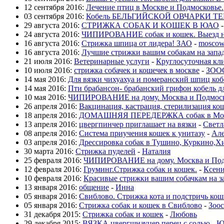
12 сентября 2016:
Лечение птиц в Москве и Подмосковье.
03 сентября 2016:
Кобель БЕЛЬГИЙСКОЙ ОВЧАРКИ ТЕР
29 августа 2016:
СТРИЖКА СОБАК И КОШЕК В ЮАО
24 августа 2016:
ЧИПИРОВАНИЕ собак и кошек. Выезд н
16 августа 2016:
Стрижка шпица от лидера! ЗАО
-
moscow
16 августа 2016:
Лучшие стрижки вашим собакам на запа
21 июля 2016:
Ветеринарные услуги
-
Круглосуточная кл
10 июля 2016:
стрижка собачек и кошечек в москве
-
ЗОО
14 мая 2016:
Для вязки чихуахуа и померанский шпиц ко
14 мая 2016:
Пти брабансон- брабанский грифон кобель д
10 мая 2016:
ЧИПИРОВАНИЕ на дому. Москва и Подмос
26 апреля 2016:
Вакцинация, кастрация, стерилизация ко
18 апреля 2016:
ДОМАШНЯЯ ПЕРЕДЕРЖКА собак в Москв
13 апреля 2016:
цвергпинчер приглашает на вязки
-
Светл
08 апреля 2016:
Система приучения кошек к унитазу
-
Але
03 апреля 2016:
Дрессировка собак в Тушино, Куркино,Х
30 марта 2016:
Стрижка пуделей
-
Наталия
25 февраля 2016:
ЧИПИРОВАНИЕ на дому. Москва и Под
12 февраля 2016:
Груминг.Стрижка собак и кошек.
-
Ксен
10 февраля 2016:
Красивые стрижки вашим собачкам на з
13 января 2016:
общение
-
Инна
05 января 2016:
Свиблово. Стрижка кота и подстричь кошк
05 января 2016:
Стрижка собак и кошек в Свиблово
-
Зоос
31 декабря 2015:
Стрижка собак и кошек
-
Любовь
29 декабря 2015:
ВЯЗКА цвергшнауцер перец с солью
-
Ю