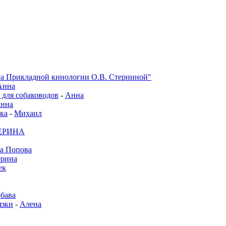
а Прикладной кинологии О.В. Стерниной"
Анна
 для собаководов
-
Анна
нна
ка
-
Михаил
ЕРИНА
а Попова
ерина
ек
бава
зки
-
Алена