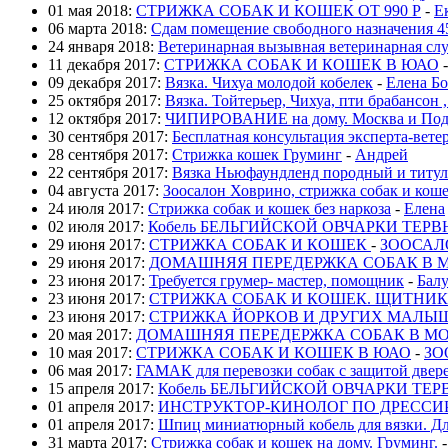
01 мая 2018:
СТРИЖКА СОБАК И КОШЕК ОТ 990 Р
-
Е
06 марта 2018:
Сдам помещение свободного назначения 4
24 января 2018:
Ветеринарная вызывная ветеринарная с
11 декабря 2017:
СТРИЖКА СОБАК И КОШЕК В ЮАО
09 декабря 2017:
Вязка. Чихуа молодой кобелек
-
Елена Б
25 октября 2017:
Вязка. Тойтерьер, Чихуа, пти брабансон
12 октября 2017:
ЧИПИРОВАНИЕ на дому. Москва и Под
30 сентября 2017:
Бесплатная консультация эксперта-вете
28 сентября 2017:
Стрижка кошек Груминг
-
Андрей
22 сентября 2017:
Вязка Ньюфаундленд породный и титул
04 августа 2017:
Зоосалон Ховрино, стрижка собак и кош
24 июля 2017:
Стрижка собак и кошек без наркоза
-
Елена
02 июля 2017:
Кобель БЕЛЬГИЙСКОЙ ОВЧАРКИ ТЕРВЮ
29 июня 2017:
СТРИЖКА СОБАК И КОШЕК
-
ЗООСАЛ
29 июня 2017:
ДОМАШНЯЯ ПЕРЕДЕРЖКА СОБАК В 
23 июня 2017:
Требуется грумер- мастер, помощник
-
Бал
23 июня 2017:
СТРИЖКА СОБАК И КОШЕК. ЩИТНИК
23 июня 2017:
CТРИЖКА ЙОРКОВ И ДРУГИХ МАЛЫШ
20 мая 2017:
ДОМАШНЯЯ ПЕРЕДЕРЖКА СОБАК В М
10 мая 2017:
СТРИЖКА СОБАК И КОШЕК В ЮАО
-
ЗО
06 мая 2017:
ГАМАК для перевозки собак с защитой двер
15 апреля 2017:
Кобель БЕЛЬГИЙСКОЙ ОВЧАРКИ ТЕРВ
01 апреля 2017:
ИНСТРУКТОР-КИНОЛОГ ПО ДРЕССИ
01 апреля 2017:
Шпиц миниатюрный кобель для вязки. Дл
31 марта 2017:
Стрижка собак и кошек на дому. Груминг.