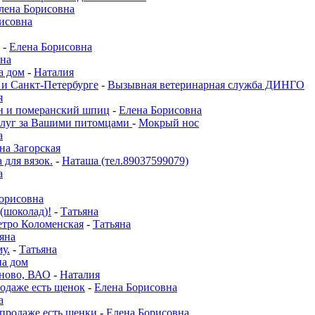
лена Борисовна
исовна
-
Елена Борисовна
на
а дом
-
Наталия
 и Санкт-Петербурге
-
Вызывная ветеринарная служба ДИНГО
я
он и померанский шпиц
-
Елена Борисовна
слуг за Вашими питомцами
-
Мокрый нос
а
на Загорская
 для вязок.
-
Наташа (тел.89037599079)
а
орисовна
 (шоколад)!
-
Татьяна
етро Коломенская
-
Татьяна
яна
у.
-
Татьяна
на дом
ново, ВАО
-
Наталия
родаже есть щенок
-
Елена Борисовна
а
 продаже есть щенки
-
Елена Борисовна