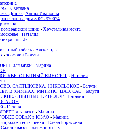
катерина
5м2
-
Светлана
лужба Динго
-
Алина Ивановна
-
зоосалон на дом 89652970074
орисовна
 , померанский шпиц
-
Хрустальная мечта
московье
-
Наталия
ринара
-
mur.tv
ованный кобель
-
Александра
ек
-
зоосалон Балути
РЕН для вязки
-
Марина
ОН
МОСКВЕ. ОПЫТНЫЙ КИНОЛОГ
-
Наталия
ути
ОВО, САЛТЫКОВКА, НИКОЛЬСКОЕ
-
Балути
ЕЙ В ХИМКАХ, МИТИНО, ЦАО. САО
-
Балути
ОСКВЕ. ОПЫТНЫЙ КИНОЛОГ
-
Наталия
ОСАЛОН
ей
-
Галина
ЮРЕН для вязки
-
Марина
РОВКЕ СОБАК в ЮЗАО
-
Марина
я продажи есть щенки
-
Елена Борисовна
-
Салон красоты для животных