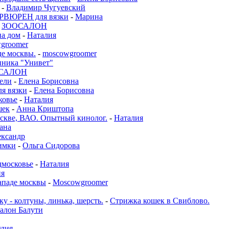
-
Владимир Чугуевский
ВЮРЕН для вязки
-
Марина
-
ЗООСАЛОН
а дом
-
Наталия
groomer
де москвы.
-
moscowgroomer
иника "Унивет"
САЛОН
бели
-
Елена Борисовна
ля вязки
-
Елена Борисовна
ковье
-
Наталия
шек
-
Анна Криштопа
е, ВАО. Опытный кинолог.
-
Наталия
ана
ксандр
имки
-
Ольга Сидорова
московье
-
Наталия
ия
ападе москвы
-
Moscowgroomer
у - колтуны, линька, шерсть.
-
Стрижка кошек в Свиблово.
алон Балути
лия