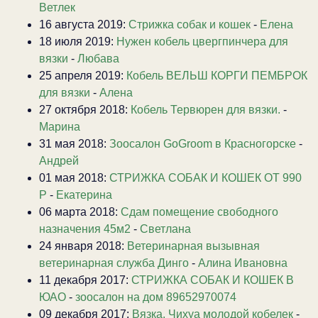
Ветлек
16 августа 2019:
Стрижка собак и кошек
-
Елена
18 июля 2019:
Нужен кобель цвергпинчера для
вязки
-
Любава
25 апреля 2019:
Кобель ВЕЛЬШ КОРГИ ПЕМБРОК
для вязки
-
Алена
27 октября 2018:
Кобель Тервюрен для вязки.
-
Марина
31 мая 2018:
Зоосалон GoGroom в Красногорске
-
Андрей
01 мая 2018:
СТРИЖКА СОБАК И КОШЕК ОТ 990
Р
-
Екатерина
06 марта 2018:
Сдам помещение свободного
назначения 45м2
-
Светлана
24 января 2018:
Ветеринарная вызывная
ветеринарная служба Динго
-
Алина Ивановна
11 декабря 2017:
СТРИЖКА СОБАК И КОШЕК В
ЮАО
-
зоосалон на дом 89652970074
09 декабря 2017:
Вязка. Чихуа молодой кобелек
-