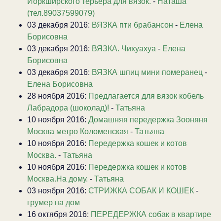
Йоркширского терьера для вязок.
-
Наташа
(тел.89037599079)
03 декабря 2016:
ВЯЗКА пти брабансон
-
Елена
Борисовна
03 декабря 2016:
ВЯЗКА. Чихуахуа
-
Елена
Борисовна
03 декабря 2016:
ВЯЗКА шпиц мини померанец
-
Елена Борисовна
28 ноября 2016:
Предлагается для вязок кобель
Лабрадора (шоколад)!
-
Татьяна
10 ноября 2016:
Домашняя передержка Зооняня
Москва метро Коломенская
-
Татьяна
10 ноября 2016:
Передержка кошек и котов
Москва.
-
Татьяна
10 ноября 2016:
Передержка кошек и котов
Москва.На дому.
-
Татьяна
03 ноября 2016:
СТРИЖКА СОБАК И КОШЕК
-
грумер на дом
16 октября 2016:
ПЕРЕДЕРЖКА собак в квартире