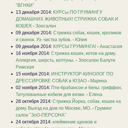
"ВГНКИ"
13 декабря 2014:
КУРСы ПО ГРУМИНГУ
ДОМАШНИХ ЖИВОТНЫХ! СТРИЖКА СОБАК И
КОШЕК
-
Зоосалон
09 декабря 2014:
Стрижка собак, кошек, кроликов
и свинок. Уз- чистка зубов.
-
Юлия
09 декабря 2014:
КУРСЫ ГРУМИНГА!
-
Анастасия
16 ноября 2014:
Стрижка кошек, котов на дому.
Аллергия, шерсть, колтуны.
-
Зоосалон Балути
Римская
15 ноября 2014:
ИНСТРУКТОР-КИНОЛОГ ПО
ДРЕССИРОВКЕ СОБАК в ЮЗАО
-
Марина
02 ноября 2014:
Пти-брабансон и бельг. гриффон.
Титулованные кобели для вязки.
-
Елена
28 октября 2014:
Стрижка Йорка, собак, кошек на
дому. Выезд на дом по Москве, МО.
-
Груминг
салон "ЗоО-ПЕРСОНА"
24 октября 2014:
клеймение щенков и