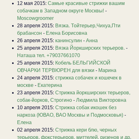
12 мая 2015:
Самые красивые стрижки вашим
собачкам в Западном округе Москвы!
-
Moscowgroomer
28 апреля 2015:
Вязка. Тойтерьер,Чихуа,Пти
брабансон
-
Елена Борисовна
26 апреля 2015:
канинсулин
-
Анна
25 апреля 2015:
Вязка Йоркширских терьеров.
-
Наташа тел. +79037661070
25 апреля 2015:
Кобель БЕЛЬГИЙСКОЙ
ОВЧАРКИ ТЕРВЮРЕН для вязки
-
Марина
24 апреля 2015:
стрижка собачек и кошечек в
москве
-
Екатерина
23 апреля 2015:
Стрижка йоркширских терьеров,
собак-йорков, Строгино
-
Людмила Викторовна
10 апреля 2015:
Стрижка собак икошек без
наркоза (ЮВАО, ВАО Москвы и Подмосковья)
-
Елена
02 апреля 2015:
Стрижка кери блю, черных
терьеров, фокстерьеров, миттелей, ризенов и др.