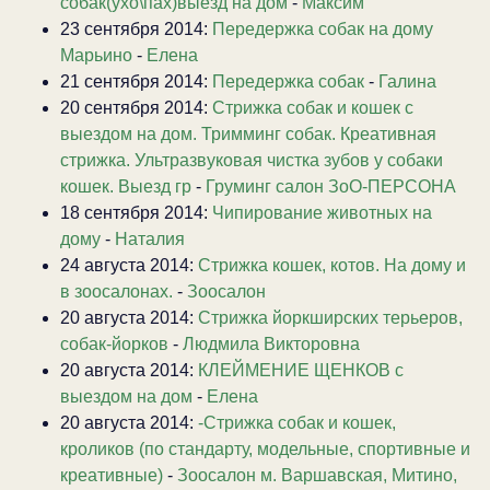
собак(ухо\пах)выезд на дом
-
Максим
23 сентября 2014:
Передержка собак на дому
Марьино
-
Елена
21 сентября 2014:
Передержка собак
-
Галина
20 сентября 2014:
Стрижка собак и кошек с
выездом на дом. Тримминг собак. Креативная
стрижка. Ультразвуковая чистка зубов у собаки
кошек. Выезд гр
-
Груминг салон ЗоО-ПЕРСОНА
18 сентября 2014:
Чипирование животных на
дому
-
Наталия
24 августа 2014:
Стрижка кошек, котов. На дому и
в зоосалонах.
-
Зоосалон
20 августа 2014:
Стрижка йоркширских терьеров,
собак-йорков
-
Людмила Викторовна
20 августа 2014:
КЛЕЙМЕНИЕ ЩЕНКОВ с
выездом на дом
-
Елена
20 августа 2014:
-Стрижка собак и кошек,
кроликов (по стандарту, модельные, спортивные и
креативные)
-
Зоосалон м. Варшавская, Митино,