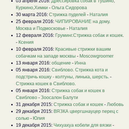
03 апреля 2016:
Дрессировка собак в Тушино,
Куркино,Химки
-
Ольга Сидорова
30 марта 2016:
Стрижка пуделей
-
Наталия
25 февраля 2016:
ЧИПИРОВАНИЕ на дому.
Москва и Подмосковье
-
Наталия
12 февраля 2016:
Груминг.Стрижка собак и кошек.
-
Ксения
10 февраля 2016:
Красивые стрижки вашим
собачкам на западе москвы
-
Moscowgroomer
13 января 2016:
общение
-
Инна
05 января 2016:
Свиблово. Стрижка кота и
подстричь кошку - колтуны, линька, шерсть.
-
Стрижка кошек в Свиблово.
05 января 2016:
Стрижка собак и кошек в
Свиблово
-
Зоосалон Балути
31 декабря 2015:
Стрижка собак и кошек
-
Любовь
29 декабря 2015:
ВЯЗКА цвергшнауцер перец с
солью
-
Юлия
19 декабря 2015:
Чихуахуа кобели для вязки
-