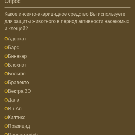
Опрос
Какое инсекто-акарицидное средство Вы используете
для защиты животного в период активности насекомых
и клещей?
Адвокат
Барс
Бинакар
Блохнэт
Больфо
Бравекто
Вектра 3D
Дана
Ин-Ап
Килтикс
Празицид
Превентефф