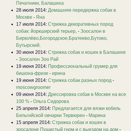
Печатники, Балашиха
28 июля 2014:
Домашняя передержка собак в
Москве
-
Яна
17 июля 2014:
Стрижка декоративных пород
собак: йоркширский терьер,
-
Зоосалон в
Бирюлёво,Богородское,Братеево,Бутово,
Бутырский.
30 июня 2014:
Стрижка собак и кошек в Балашихе
-
Зоосалон Зоо Рай
19 июня 2014:
Профессиональный грумер для
бишона-фризе
-
ирина
19 июня 2014:
Стрижка собак разных пород
-
moscowgroomer
09 июня 2014:
Дрессировка собак в Москве на все
100 %
-
Ольга Сидорова
25 апреля 2014:
Предлагается для вязки кобель
Бельгийской овчарки Тервюрен
-
Марина
15 апреля 2014:
Стрижка собак и кошек в
зоосалоне Пушистый гном и с выездом на дом
-