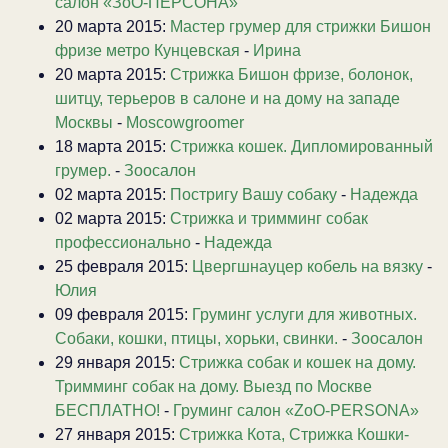
салон «ЗоО-ПЕРСОНА»
20 марта 2015:
Мастер грумер для стрижки Бишон
фризе метро Кунцевская
-
Ирина
20 марта 2015:
Стрижка Бишон фризе, болонок,
шитцу, терьеров в салоне и на дому на западе
Москвы
-
Moscowgroomer
18 марта 2015:
Стрижка кошек. Дипломированный
грумер.
-
Зоосалон
02 марта 2015:
Постригу Вашу собаку
-
Надежда
02 марта 2015:
Стрижка и тримминг собак
профессионально
-
Надежда
25 февраля 2015:
Цвергшнауцер кобель на вязку
-
Юлия
09 февраля 2015:
Груминг услуги для животных.
Собаки, кошки, птицы, хорьки, свинки.
-
Зоосалон
29 января 2015:
Стрижка собак и кошек на дому.
Тримминг собак на дому. Выезд по Москве
БЕСПЛАТНО!
-
Груминг салон «ZoO-PERSONA»
27 января 2015:
Стрижка Кота, Стрижка Кошки-