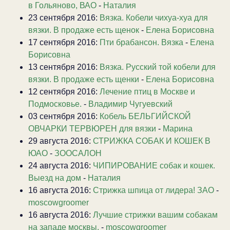
в Гольяново, ВАО
-
Наталия
23 сентября 2016:
Вязка. Кобели чихуа-хуа для
вязки. В продаже есть щенок
-
Елена Борисовна
17 сентября 2016:
Пти брабансон. Вязка
-
Елена
Борисовна
13 сентября 2016:
Вязка. Русский той кобели для
вязки. В продаже есть щенки
-
Елена Борисовна
12 сентября 2016:
Лечение птиц в Москве и
Подмосковье.
-
Владимир Чугуевский
03 сентября 2016:
Кобель БЕЛЬГИЙСКОЙ
ОВЧАРКИ ТЕРВЮРЕН для вязки
-
Марина
29 августа 2016:
СТРИЖКА СОБАК И КОШЕК В
ЮАО
-
ЗООСАЛОН
24 августа 2016:
ЧИПИРОВАНИЕ собак и кошек.
Выезд на дом
-
Наталия
16 августа 2016:
Стрижка шпица от лидера! ЗАО
-
moscowgroomer
16 августа 2016:
Лучшие стрижки вашим собакам
на западе москвы.
-
moscowgroomer