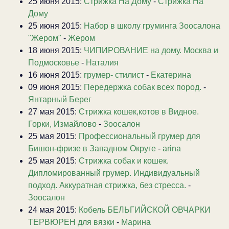
25 июня 2015:
Стрижка На Дому
-
Стрижка На
Дому
25 июня 2015:
Набор в школу груминга Зоосалона
"Жером"
-
Жером
18 июня 2015:
ЧИПИРОВАНИЕ на дому. Москва и
Подмосковье
-
Наталия
16 июня 2015:
грумер- стилист
-
Екатерина
09 июня 2015:
Передержка собак всех пород.
-
Янтарный Берег
27 мая 2015:
Стрижка кошек,котов в Видное.
Горки, Измайлово
-
Зоосалон
25 мая 2015:
Профессиональный грумер для
Бишон-фризе в Западном Округе
-
arina
25 мая 2015:
Стрижка собак и кошек.
Дипломированный грумер. Индивидуальный
подход. Аккуратная стрижка, без стресса.
-
Зоосалон
24 мая 2015:
Кобель БЕЛЬГИЙСКОЙ ОВЧАРКИ
ТЕРВЮРЕН для вязки
-
Марина