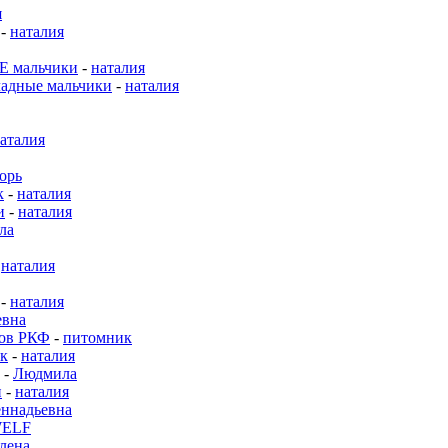
я
-
наталия
 мальчики
-
наталия
адные мальчики
-
наталия
аталия
орь
к
-
наталия
и
-
наталия
ла
-
наталия
-
наталия
евна
нов РКФ
-
питомник
к
-
наталия
-
Людмила
и
-
наталия
ннадьевна
WELF
лена