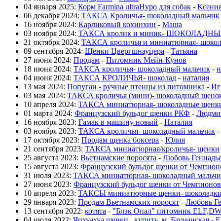
04 января 2025:
Корм Farmina ultraHypo для собак
-
Ксени
06 декабря 2024:
ТАКСА Кроличья- шоколадный мальчик
16 ноября 2024:
Карликовый кохинхин
-
Маша
03 ноября 2024:
ТАКСА кролик и миник- ШОКОЛАДНЫЕ
21 октября 2024:
ТАКСА кроличья и миниатюрная- шокол
09 сентября 2024:
Щенки Цвергшнауцера
-
Татьяна
27 июня 2024:
Продам
-
Питомник Мейн-Кунов
18 июня 2024:
ТАКСА кроличья- шоколадный мальчик
-
н
04 июня 2024:
ТАКСА КРОЛИЧЬЯ- шоколад
-
наталия
13 мая 2024:
Попугаи - ручные птенцы из питомника
-
Иг
03 мая 2024:
ТАКСА кроличья (мини)- шоколадный щено
10 апреля 2024:
ТАКСА миниатюрная- шоколадные щенк
01 марта 2024:
Французский бульдог щенки РКФ
-
Людми
16 ноября 2023:
Гамак в машину новый
-
Наталия
03 ноября 2023:
ТАКСА кроличья- шоколадный мальчик
17 октября 2023:
Продам щенка боксера
-
Юлия
21 сентября 2023:
ТАКСА миниатюрная/кроличья- щенки
25 августа 2023:
Вьетнамские поросята
-
Любовь Геннадь
15 августа 2023:
Французский бульдог щенки от Чемпио
31 июля 2023:
ТАКСА миниатюрная- шоколадный мальчи
27 июня 2023:
Французский бульдог щенки от Чемпионов
10 апреля 2023:
ТАКСЫ миниатюрные щенки- шоколадк
29 января 2023:
Продам Вьетнамских поросят
-
Любовь Ге
13 сентября 2022:
котята
-
"Блэк Опал" питомник ELF,D
04 июля 2022:
Чихуахуа щенки . купить. м. Бауманская
-
Е