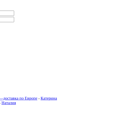
 —доставка по Европе
-
Катерина
-
Наталия