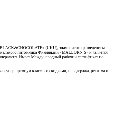
ика «BLACK&CHOCOLATE» (UKU), знаменитого разведением
ссионального питомника Финляндии «MALLORN`S» и является
темперамент. Имеет Международный рабочий сертификат по
 супер премиум класса со скидками, передержка, реклама и