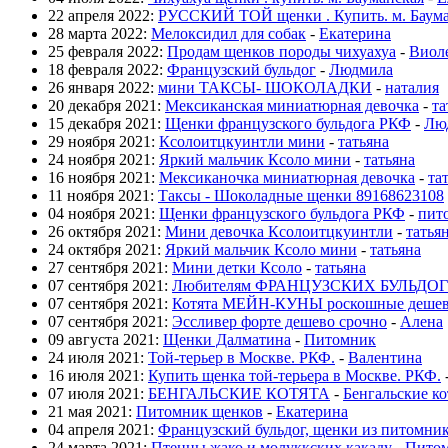
22 апреля 2022:
РУССКИЙ ТОЙ щенки . Купить. м. Баума
28 марта 2022:
Мелоксидил для собак
-
Екатерина
25 февраля 2022:
Продам щенков породы чихуахуа
-
Виол
18 февраля 2022:
Французский бульдог
-
Людмила
26 января 2022:
мини ТАКСЫ- ШОКОЛАДКИ
-
наталия
20 декабря 2021:
Мексиканская миниатюрная девочка
-
та
15 декабря 2021:
Щенки французского бульдога РКФ
-
Лю
29 ноября 2021:
Ксолоитцкуинтли мини
-
татьяна
24 ноября 2021:
Яркий мальчик Ксоло мини
-
татьяна
16 ноября 2021:
Мексиканочка миниатюрная девочка
-
та
11 ноября 2021:
Таксы - Шоколадные щенки 89168623108
04 ноября 2021:
Щенки французского бульдога РКФ
-
пит
26 октября 2021:
Мини девочка Ксолоитцкуинтли
-
татья
24 октября 2021:
Яркий мальчик Ксоло мини
-
татьяна
27 сентября 2021:
Мини детки Ксоло
-
татьяна
07 сентября 2021:
Любителям ФРАНЦУЗСКИХ БУЛЬДОГ
07 сентября 2021:
Котята МЕЙН-КУНЫ роскошные деше
07 сентября 2021:
Эссливер форте дешево срочно
-
Алена
09 августа 2021:
Щенки Далматина
-
Питомник
24 июля 2021:
Той-терьер в Москве. РКФ.
-
Валентина
16 июля 2021:
Купить щенка той-терьера в Москве. РКФ.
07 июля 2021:
БЕНГАЛЬСКИЕ КОТЯТА
-
Бенгальские ко
21 мая 2021:
Питомник щенков
-
Екатерина
04 апреля 2021:
Французский бульдог, щенки из питомни
24 марта 2021:
Птенцы жако и молуккских какаду
-
Пито