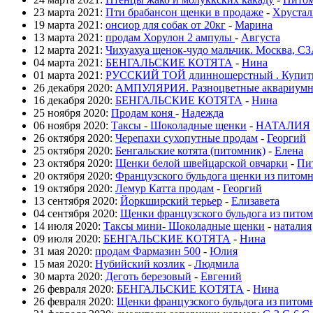
23 марта 2021:
Пти брабансон щенки в продаже
-
Хрустал
19 марта 2021:
онсиор для собак от 20кг
-
Марина
13 марта 2021:
продам Хорулон 2 ампулы
-
Августа
12 марта 2021:
Чихуахуа щенок-чудо мальчик. Москва, С
04 марта 2021:
БЕНГАЛЬСКИЕ КОТЯТА
-
Нина
01 марта 2021:
РУССКИЙ ТОЙ длинношерстный . Купить
26 декабря 2020:
АМПУЛЯРИЯ. Разноцветные аквариумны
16 декабря 2020:
БЕНГАЛЬСКИЕ КОТЯТА
-
Нина
25 ноября 2020:
Продам коня
-
Надежда
06 ноября 2020:
Таксы - Шоколадные щенки
-
НАТАЛИЯ
26 октября 2020:
Черепахи сухопутные продам
-
Георгий
25 октября 2020:
Бенгальские котята (питомник)
-
Елена
23 октября 2020:
Щенки белой швейцарской овчарки
-
Пи
20 октября 2020:
Французского бульдога щенки из питом
19 октября 2020:
Лемур Катта продам
-
Георгий
13 сентября 2020:
Йоркширский терьер
-
Елизавета
04 сентября 2020:
Щенки французского бульдога из пито
14 июля 2020:
Таксы мини- Шоколадные щенки
-
наталия
09 июля 2020:
БЕНГАЛЬСКИЕ КОТЯТА
-
Нина
31 мая 2020:
продам Фармазин 500
-
Юлия
15 мая 2020:
Нубийский козлик
-
Людмила
30 марта 2020:
Деготь березовый
-
Евгений
26 февраля 2020:
БЕНГАЛЬСКИЕ КОТЯТА
-
Нина
26 февраля 2020:
Щенки французского бульдога из пито