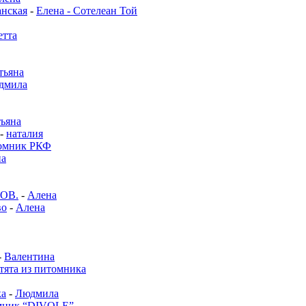
нская
-
Елена - Сотелеан Той
етта
тьяна
дмила
тьяна
-
наталия
омник РКФ
на
ОВ.
-
Алена
во
-
Алена
-
Валентина
тята из питомника
ка
-
Людмила
мник “DIVOLE”