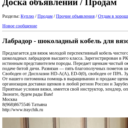
Доска объявлений / Продам
Разделы:
Куплю
/
Продам
/
Прочие объявления
/
Отдам в хорош
Новое сообщение
Лабрадор - шоколадный кобель для вязо
Предлагается для вязок молодой перспективный кобель чист
шоколадных лабрадоров высшего класса. Зарегистрирован в 
истинным представителем породы. Передает щенкам чистый ок
подаче битой дичи. Развязан — пять благополучных пометов 
Свободен от Дисплазии HD-A(А), ED-0(0), свободен от ПРА. 
От нашего питомника помощь в выращивании и продаже щенков
организация доставки щенков в любой регион России и Зарубе
Приятные условия вязки, имеется свой инструктор, хендлер, о
Звоните, будем рады Вам!
Москва
8(968)8675546 Татьяна
http://www.traychik.ru