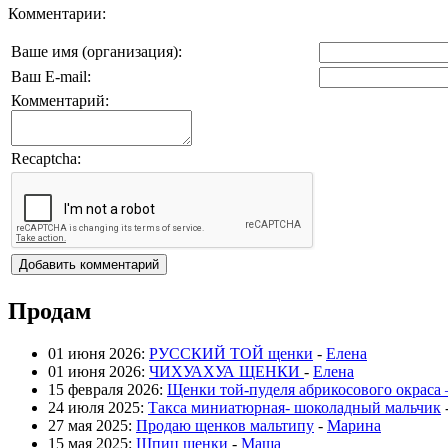
Комментарии:
Ваше имя (организация):
Ваш E-mail:
Комментарий:
Recaptcha:
Продам
01 июня 2026:
РУССКИЙ ТОЙ щенки
-
Елена
01 июня 2026:
ЧИХУАХУА ЩЕНКИ
-
Елена
15 февраля 2026:
Щенки той-пуделя абрикосового окраса
24 июля 2025:
Такса миниатюрная- шоколадный мальчик
27 мая 2025:
Продаю щенков мальтипу
-
Марина
15 мая 2025:
Шпиц щенки
-
Маша