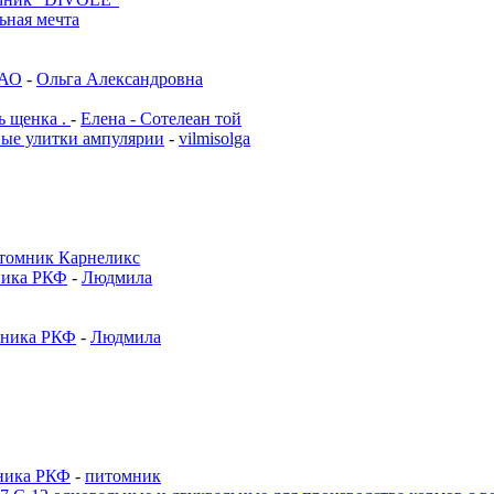
ьная мечта
ЗАО
-
Ольга Александровна
 щенка .
-
Елена - Сотелеан той
е улитки ампулярии
-
vilmisolga
томник Карнеликс
ника РКФ
-
Людмила
мника РКФ
-
Людмила
мника РКФ
-
питомник