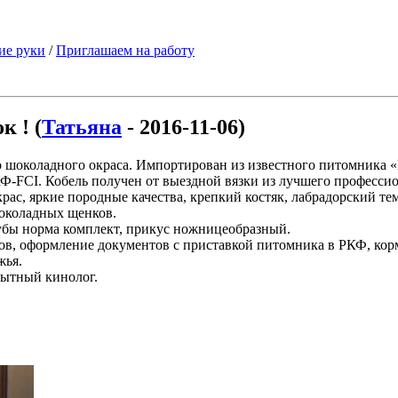
ие руки
/
Приглашаем на работу
к ! (
Татьяна
- 2016-11-06)
ого шоколадного окраса. Импортирован из известного питомн
РКФ-FCI. Кобель получен от выездной вязки из лучшего профе
рас, яркие породные качества, крепкий костяк, лабрадорский 
шоколадных щенков.
Зубы норма комплект, прикус ножницеобразный.
, оформление документов с приставкой питомника в РКФ, корма
жья.
пытный кинолог.