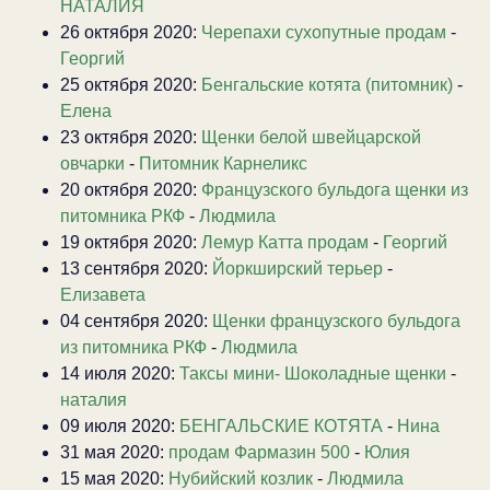
НАТАЛИЯ
26 октября 2020:
Черепахи сухопутные продам
-
Георгий
25 октября 2020:
Бенгальские котята (питомник)
-
Елена
23 октября 2020:
Щенки белой швейцарской
овчарки
-
Питомник Карнеликс
20 октября 2020:
Французского бульдога щенки из
питомника РКФ
-
Людмила
19 октября 2020:
Лемур Катта продам
-
Георгий
13 сентября 2020:
Йоркширский терьер
-
Елизавета
04 сентября 2020:
Щенки французского бульдога
из питомника РКФ
-
Людмила
14 июля 2020:
Таксы мини- Шоколадные щенки
-
наталия
09 июля 2020:
БЕНГАЛЬСКИЕ КОТЯТА
-
Нина
31 мая 2020:
продам Фармазин 500
-
Юлия
15 мая 2020:
Нубийский козлик
-
Людмила