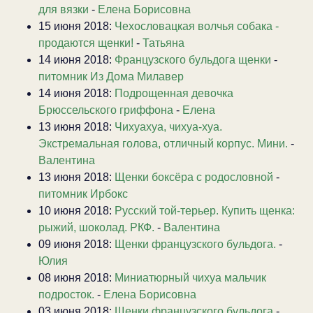
для вязки
-
Елена Борисовна
15 июня 2018:
Чехословацкая волчья собака -
продаются щенки!
-
Татьяна
14 июня 2018:
Французского бульдога щенки
-
питомник Из Дома Милавер
14 июня 2018:
Подрощенная девочка
Брюссельского гриффона
-
Елена
13 июня 2018:
Чихуахуа, чихуа-хуа.
Экстремальная голова, отличный корпус. Мини.
-
Валентина
13 июня 2018:
Щенки боксёра с родословной
-
питомник Ирбокс
10 июня 2018:
Русский той-терьер. Купить щенка:
рыжий, шоколад. РКФ.
-
Валентина
09 июня 2018:
Щенки французского бульдога.
-
Юлия
08 июня 2018:
Миниатюрный чихуа мальчик
подросток.
-
Елена Борисовна
03 июня 2018:
Щенки французского бульдога
-