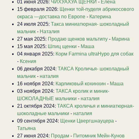
01 июня 2026:
ЧИХУАХУА ЩЕНКИ
-
Елена
15 февраля 2026:
Щенки той-пуделя абрикосового
окраса —доставка по Европе
-
Катерина
24 июля 2025:
Такса миниатюрная- шоколадный
мальчик
-
Наталия
27 мая 2025:
Продаю щенков мальтипу
-
Марина
15 мая 2025:
Шпиц щенки
-
Маша
04 января 2025:
Корм Farmina ultraHypo для собак
-
Ксения
06 декабря 2024:
ТАКСА Кроличья- шоколадный
мальчик
-
наталия
16 ноября 2024:
Карликовый кохинхин
-
Маша
03 ноября 2024:
ТАКСА кролик и миник-
ШОКОЛАДНЫЕ мальчики
-
наталия
21 октября 2024:
ТАКСА кроличья и миниатюрная-
шоколадные мальчики
-
наталия
09 сентября 2024:
Щенки Цвергшнауцера
-
Татьяна
27 июня 2024:
Продам
-
Питомник Мейн-Кунов