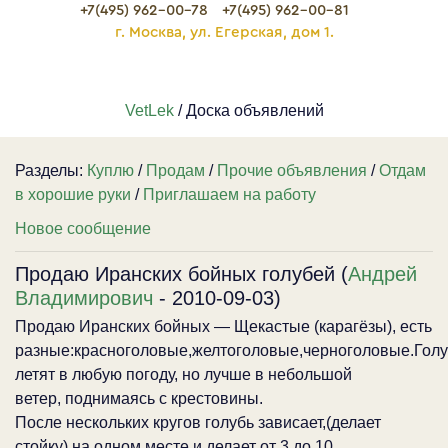
+7(495) 962-00-78
+7(495) 962-00-81
г. Москва, ул. Егерская, дом 1.
VetLek
/ Доска объявлений
Разделы:
Куплю
/
Продам
/
Прочие объявления
/
Отдам
в хорошие руки
/
Приглашаем на работу
Новое сообщение
Продаю Иранских бойных голубей (
Андрей
Владимирович
- 2010-09-03)
Продаю Иранских бойных — Щекастые (карагёзы), есть
разные:красноголовые,желтоголовые,черноголовые.Гол
летят в любую погоду, но лучше в небольшой
ветер, поднимаясь с крестовины.
После нескольких кругов голубь зависает,(делает
стойку) на одном месте и делает от 3 до 10