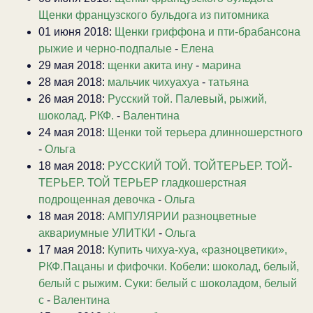
Щенки французского бульдога из питомника
01 июня 2018:
Щенки гриффона и пти-брабансона
рыжие и черно-подпалые
-
Елена
29 мая 2018:
щенки акита ину
-
марина
28 мая 2018:
мальчик чихуахуа
-
татьяна
26 мая 2018:
Русский той. Палевый, рыжий,
шоколад. РКФ.
-
Валентина
24 мая 2018:
Щенки той терьера длинношерстного
-
Ольга
18 мая 2018:
РУССКИЙ ТОЙ. ТОЙТЕРЬЕР. ТОЙ-
ТЕРЬЕР. ТОЙ ТЕРЬЕР гладкошерстная
подрощенная девочка
-
Ольга
18 мая 2018:
АМПУЛЯРИИ разноцветные
аквариумные УЛИТКИ
-
Ольга
17 мая 2018:
Купить чихуа-хуа, «разноцветики»,
РКФ.Пацаны и фифочки. Кобели: шоколад, белый,
белый с рыжим. Суки: белый с шоколадом, белый
с
-
Валентина