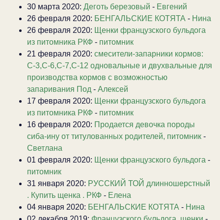
30 марта 2020:
Деготь березовый
-
Евгений
26 февраля 2020:
БЕНГАЛЬСКИЕ КОТЯТА
-
Нина
26 февраля 2020:
Щенки французского бульдога
из питомника РКФ
-
питомник
21 февраля 2020:
смесители-запарники кормов:
С-3,С-6,С-7,С-12 одновальные и двухвальные для
производства кормов с возможностью
запаривания Под
-
Алексей
17 февраля 2020:
Щенки французского бульдога
из питомника РКФ
-
питомник
16 февраля 2020:
Продается девочка породы
сиба-ину от титулованных родителей, питомник
-
Светлана
01 февраля 2020:
Щенки французского бульдога
-
питомник
31 января 2020:
РУССКИЙ ТОЙ длинношерстный
. Купить щенка . РКФ
-
Елена
04 января 2020:
БЕНГАЛЬСКИЕ КОТЯТА
-
Нина
02 декабря 2019:
Французского бульдога, щенки
-