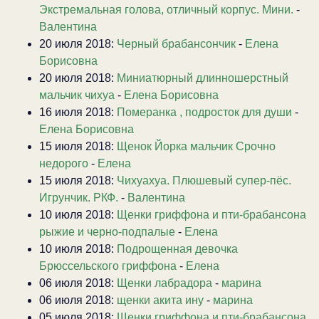
Экстремальная голова, отличный корпус. Мини.
-
Валентина
20 июля 2018:
Черный брабансончик
-
Елена
Борисовна
20 июля 2018:
Миниатюрный длинношерстный
мальчик чихуа
-
Елена Борисовна
16 июля 2018:
Померанка , подросток для души
-
Елена Борисовна
15 июля 2018:
Щенок Йорка мальчик Срочно
недорого
-
Елена
15 июля 2018:
Чихуахуа. Плюшевый супер-пёс.
Игрунчик. РКФ.
-
Валентина
10 июля 2018:
Щенки гриффона и пти-брабансона
рыжие и черно-подпалые
-
Елена
10 июля 2018:
Подрощенная девочка
Брюссельского гриффона
-
Елена
06 июля 2018:
Щенки лабрадора
-
марина
06 июля 2018:
щенки акита ину
-
марина
05 июля 2018:
Щенки гриффона и пти-брабансона