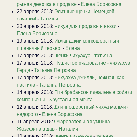
рыжая девочка в продаже
-
Елена Борисовна
22 апреля 2018:
Элитные щенки Немецкой
овчарки!
-
Татьяна
20 апреля 2018:
Чихуа для продажи и вязки
-
Елена Борисовна
19 апреля 2018:
Ирландский мягкошерстный
пшеничный терьер!
-
Елена
17 апреля 2018:
щенки чихуахуа
-
татьяна
17 апреля 2018:
Пушистое очарование - чихуахуа
Герда
-
Татьяна Петровна
17 апреля 2018:
Чихуахуа Джилли, нежная, как
пастила
-
Татьяна Петровна
14 апреля 2018:
Пти брабансон идеальные собаки
компаньоны
-
Хрустальная мечта
12 апреля 2018:
Длинношерстный чихуа мальчик
недорого
-
Елена Борисовна
11 апреля 2018:
Очаровательная умница
Жозефина в дар
-
Наталия
10 апреля 2018:
щенки чихуа-хуа
-
татьяна