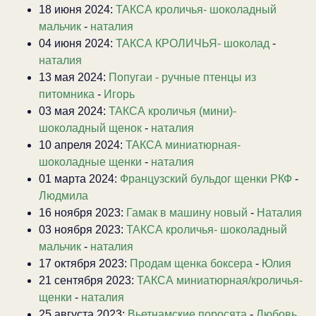
18 июня 2024:
ТАКСА кроличья- шоколадный
мальчик
-
наталия
04 июня 2024:
ТАКСА КРОЛИЧЬЯ- шоколад
-
наталия
13 мая 2024:
Попугаи - ручные птенцы из
питомника
-
Игорь
03 мая 2024:
ТАКСА кроличья (мини)-
шоколадный щенок
-
наталия
10 апреля 2024:
ТАКСА миниатюрная-
шоколадные щенки
-
наталия
01 марта 2024:
Французский бульдог щенки РКФ
-
Людмила
16 ноября 2023:
Гамак в машину новый
-
Наталия
03 ноября 2023:
ТАКСА кроличья- шоколадный
мальчик
-
наталия
17 октября 2023:
Продам щенка боксера
-
Юлия
21 сентября 2023:
ТАКСА миниатюрная/кроличья-
щенки
-
наталия
25 августа 2023:
Вьетнамские поросята
-
Любовь