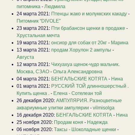
питомника
-
Людмила
24 марта 2021:
Птенцы жако и молуккских какаду
-
Питомник “DIVOLE”
23 марта 2021:
Пти брабансон щенки в продаже
-
Хрустальная мечта
19 марта 2021:
онсиор для собак от 20кг
-
Марина
13 марта 2021:
продам Хорулон 2 ампулы
-
Августа
12 марта 2021:
Чихуахуа щенок-чудо мальчик.
Москва, СЗАО
-
Ольга Александровна
04 марта 2021:
БЕНГАЛЬСКИЕ КОТЯТА
-
Нина
01 марта 2021:
РУССКИЙ ТОЙ длинношерстный .
Купить щенка .
-
Елена - Сотелеан той
26 декабря 2020:
АМПУЛЯРИЯ. Разноцветные
аквариумные улитки ампулярии
-
vilmisolga
16 декабря 2020:
БЕНГАЛЬСКИЕ КОТЯТА
-
Нина
25 ноября 2020:
Продам коня
-
Надежда
06 ноября 2020:
Таксы - Шоколадные щенки
-