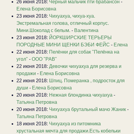
26 июня 2018:
Черный мальчик пти брабансон
-
Елена Борисовна
23 июня 2018:
Чихуахуа, чихуа-хуа.
Экстремальная голова, отличный корпус.
Мини.Шоколад с белым.
-
Валентина
23 июня 2018:
ЙОРКШИРСКИЕ ТЕРЬЕРЫ
ПОРОДНЫЕ МИНИ ЩЕНКИ БЭБИ ФЕЙС
-
Елена
22 июня 2018:
Пелёнки для собак "Пелёнка на
угол"
-
ООО "РАВ"
22 июня 2018:
Девочки чихуахуа для резерва и
продажи
-
Елена Борисовна
22 июня 2018:
Шпиц. Померанка , подросток для
души
-
Елена Борисовна
20 июня 2018:
Нежная блондинка чихуахуа
-
Татьяна Петровна
20 июня 2018:
Чихуахуа брутальный мачо Жаник
-
Татьяна Петровна
18 июня 2018:
Чихуахуа из питомника
хрустальная мечта для продажи.Есть кобельки