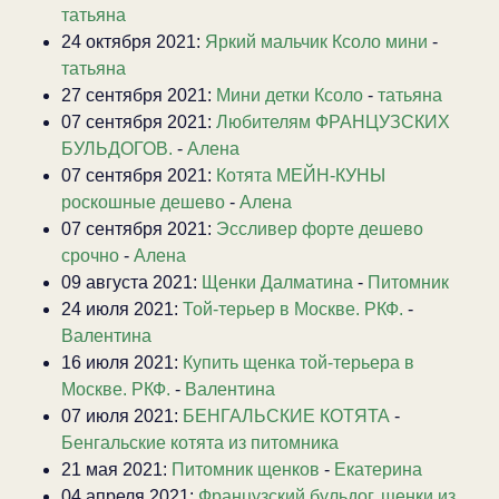
татьяна
24 октября 2021:
Яркий мальчик Ксоло мини
-
татьяна
27 сентября 2021:
Мини детки Ксоло
-
татьяна
07 сентября 2021:
Любителям ФРАНЦУЗСКИХ
БУЛЬДОГОВ.
-
Алена
07 сентября 2021:
Котята МЕЙН-КУНЫ
роскошные дешево
-
Алена
07 сентября 2021:
Эссливер форте дешево
срочно
-
Алена
09 августа 2021:
Щенки Далматина
-
Питомник
24 июля 2021:
Той-терьер в Москве. РКФ.
-
Валентина
16 июля 2021:
Купить щенка той-терьера в
Москве. РКФ.
-
Валентина
07 июля 2021:
БЕНГАЛЬСКИЕ КОТЯТА
-
Бенгальские котята из питомника
21 мая 2021:
Питомник щенков
-
Екатерина
04 апреля 2021:
Французский бульдог, щенки из