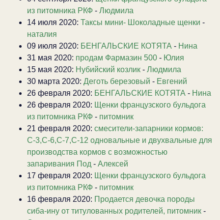
из питомника РКФ
-
Людмила
14 июля 2020:
Таксы мини- Шоколадные щенки
-
наталия
09 июля 2020:
БЕНГАЛЬСКИЕ КОТЯТА
-
Нина
31 мая 2020:
продам Фармазин 500
-
Юлия
15 мая 2020:
Нубийский козлик
-
Людмила
30 марта 2020:
Деготь березовый
-
Евгений
26 февраля 2020:
БЕНГАЛЬСКИЕ КОТЯТА
-
Нина
26 февраля 2020:
Щенки французского бульдога
из питомника РКФ
-
питомник
21 февраля 2020:
смесители-запарники кормов:
С-3,С-6,С-7,С-12 одновальные и двухвальные для
производства кормов с возможностью
запаривания Под
-
Алексей
17 февраля 2020:
Щенки французского бульдога
из питомника РКФ
-
питомник
16 февраля 2020:
Продается девочка породы
сиба-ину от титулованных родителей, питомник
-