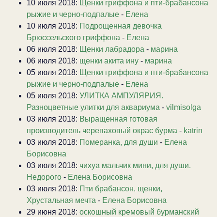
10 июля 2018:
Щенки гриффона и пти-брабансона
рыжие и черно-подпалые
-
Елена
10 июля 2018:
Подрощенная девочка
Брюссельского гриффона
-
Елена
06 июля 2018:
Щенки лабрадора
-
марина
06 июля 2018:
щенки акита ину
-
марина
05 июля 2018:
Щенки гриффона и пти-брабансона
рыжие и черно-подпалые
-
Елена
05 июля 2018:
УЛИТКА АМПУЛЯРИЯ.
Разноцветные улитки для аквариума
-
vilmisolga
03 июля 2018:
Выращенная готовая
производитель черепаховый окрас бурма
-
katrin
03 июля 2018:
Померанка, для души
-
Елена
Борисовна
03 июля 2018:
чихуа мальчик мини, для души.
Недорого
-
Елена Борисовна
03 июля 2018:
Пти брабансон, щенки,
Хрустальная мечта
-
Елена Борисовна
29 июня 2018:
оскошный кремовый бурманский