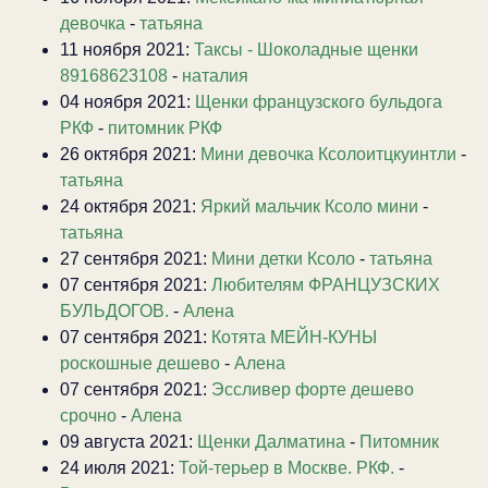
девочка
-
татьяна
11 ноября 2021:
Таксы - Шоколадные щенки
89168623108
-
наталия
04 ноября 2021:
Щенки французского бульдога
РКФ
-
питомник РКФ
26 октября 2021:
Мини девочка Ксолоитцкуинтли
-
татьяна
24 октября 2021:
Яркий мальчик Ксоло мини
-
татьяна
27 сентября 2021:
Мини детки Ксоло
-
татьяна
07 сентября 2021:
Любителям ФРАНЦУЗСКИХ
БУЛЬДОГОВ.
-
Алена
07 сентября 2021:
Котята МЕЙН-КУНЫ
роскошные дешево
-
Алена
07 сентября 2021:
Эссливер форте дешево
срочно
-
Алена
09 августа 2021:
Щенки Далматина
-
Питомник
24 июля 2021:
Той-терьер в Москве. РКФ.
-