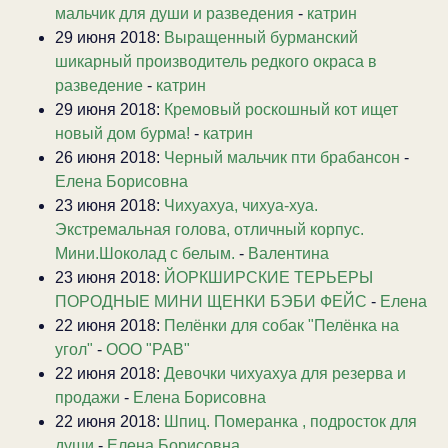
мальчик для души и разведения
-
катрин
29 июня 2018:
Выращенный бурманский
шикарный производитель редкого окраса в
разведение
-
катрин
29 июня 2018:
Кремовый роскошный кот ищет
новый дом бурма!
-
катрин
26 июня 2018:
Черный мальчик пти брабансон
-
Елена Борисовна
23 июня 2018:
Чихуахуа, чихуа-хуа.
Экстремальная голова, отличный корпус.
Мини.Шоколад с белым.
-
Валентина
23 июня 2018:
ЙОРКШИРСКИЕ ТЕРЬЕРЫ
ПОРОДНЫЕ МИНИ ЩЕНКИ БЭБИ ФЕЙС
-
Елена
22 июня 2018:
Пелёнки для собак "Пелёнка на
угол"
-
ООО "РАВ"
22 июня 2018:
Девочки чихуахуа для резерва и
продажи
-
Елена Борисовна
22 июня 2018:
Шпиц. Померанка , подросток для
души
-
Елена Борисовна