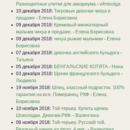
Разноцветные улитки для аквариума
-
vilmisolga
10 декабря 2018:
Тигровые девочки чихуа в
продаже
-
Елена Борисовна
09 декабря 2018:
Кремовый миниатюрный
мальчик чихуа в продаже.
-
Елена Борисовна
09 декабря 2018:
чихуа рыжие мальчики
-
Елена
Борисовна
07 декабря 2018:
девочка английского бульдога
-
Татьяна
05 декабря 2018:
БЕНГАЛЬСКИЕ КОТЯТА
-
Нина
03 декабря 2018:
Щенки французского бульдога
-
Людмила
19 ноября 2018:
Шпиц, классный подросток. 100%
гарантии на все. Померанец. РКФ
-
Елена
Борисовна
10 ноября 2018:
Той-терьер. Купить щенка.
Шоколадки. Девочки.РКФ.
-
Валентина
06 ноября 2018:
Той-терьер. Русский той.
Реальный щенок на фото. 4 мес.
-
Валентина