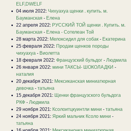
ELF,DWELF
04 июля 2022:
Чихуахуа щенки . купить. м.
Бауманская
-
Елена
22 апреля 2022:
РУССКИЙ ТОЙ щенки . Купить. м.
Бауманская
-
Елена - Сотелеан Той
28 марта 2022:
Мелоксидил для собак
-
Екатерина
25 февраля 2022:
Продам щенков породы
чихуахуа
-
Виолетта
18 февраля 2022:
Французский бульдог
-
Людмила
26 января 2022:
мини ТАКСЫ- ШОКОЛАДКИ
-
наталия
20 декабря 2021:
Мексиканская миниатюрная
девочка
-
татьяна
15 декабря 2021:
Щенки французского бульдога
РКФ
-
Людмила
29 ноября 2021:
Ксолоитцкуинтли мини
-
татьяна
24 ноября 2021:
Яркий мальчик Ксоло мини
-
татьяна
16 ноября 2021:
Мексиканочка миниатюрная