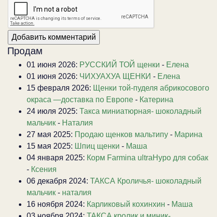
Продам
01 июня 2026:
РУССКИЙ ТОЙ щенки
-
Елена
01 июня 2026:
ЧИХУАХУА ЩЕНКИ
-
Елена
15 февраля 2026:
Щенки той-пуделя абрикосового
окраса —доставка по Европе
-
Катерина
24 июля 2025:
Такса миниатюрная- шоколадный
мальчик
-
Наталия
27 мая 2025:
Продаю щенков мальтипу
-
Марина
15 мая 2025:
Шпиц щенки
-
Маша
04 января 2025:
Корм Farmina ultraHypo для собак
-
Ксения
06 декабря 2024:
ТАКСА Кроличья- шоколадный
мальчик
-
наталия
16 ноября 2024:
Карликовый кохинхин
-
Маша
03 ноября 2024:
ТАКСА кролик и миник-