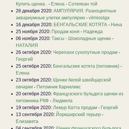
Купить щенка .
-
Елена - Сотелеан той
26 декабря 2020:
АМПУЛЯРИЯ. Разноцветные
аквариумные улитки ампулярии
-
vilmisolga
16 декабря 2020:
БЕНГАЛЬСКИЕ КОТЯТА
-
Нина
25 ноября 2020:
Продам коня
-
Надежда
06 ноября 2020:
Таксы - Шоколадные щенки
-
НАТАЛИЯ
26 октября 2020:
Черепахи сухопутные продам
-
Георгий
25 октября 2020:
Бенгальские котята (питомник)
-
Елена
23 октября 2020:
Щенки белой швейцарской
овчарки
-
Питомник Карнеликс
20 октября 2020:
Французского бульдога щенки из
питомника РКФ
-
Людмила
19 октября 2020:
Лемур Катта продам
-
Георгий
13 сентября 2020:
Йоркширский терьер
-
Елизавета
04 сентября 2020:
Щенки французского бульдога