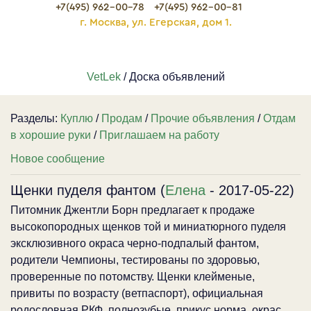
+7(495) 962-00-78
+7(495) 962-00-81
г. Москва, ул. Егерская, дом 1.
VetLek
/ Доска объявлений
Разделы:
Куплю
/
Продам
/
Прочие объявления
/
Отдам
в хорошие руки
/
Приглашаем на работу
Новое сообщение
Щенки пуделя фантом (
Елена
- 2017-05-22)
Питомник Джентли Борн предлагает к продаже
высокопородных щенков той и миниатюрного пуделя
эксклюзивного окраса черно-подпалый фантом,
родители Чемпионы, тестированы по здоровью,
проверенные по потомству. Щенки клейменые,
привиты по возрасту (ветпаспорт), официальная
родословная РКФ, полнозубые, прикус норма, окрас