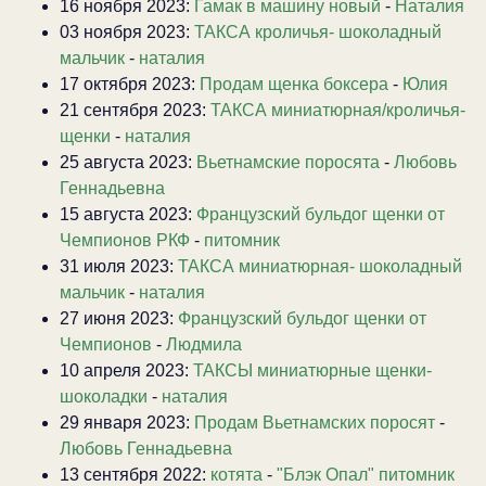
16 ноября 2023:
Гамак в машину новый
-
Наталия
03 ноября 2023:
ТАКСА кроличья- шоколадный
мальчик
-
наталия
17 октября 2023:
Продам щенка боксера
-
Юлия
21 сентября 2023:
ТАКСА миниатюрная/кроличья-
щенки
-
наталия
25 августа 2023:
Вьетнамские поросята
-
Любовь
Геннадьевна
15 августа 2023:
Французский бульдог щенки от
Чемпионов РКФ
-
питомник
31 июля 2023:
ТАКСА миниатюрная- шоколадный
мальчик
-
наталия
27 июня 2023:
Французский бульдог щенки от
Чемпионов
-
Людмила
10 апреля 2023:
ТАКСЫ миниатюрные щенки-
шоколадки
-
наталия
29 января 2023:
Продам Вьетнамских поросят
-
Любовь Геннадьевна
13 сентября 2022:
котята
-
"Блэк Опал" питомник