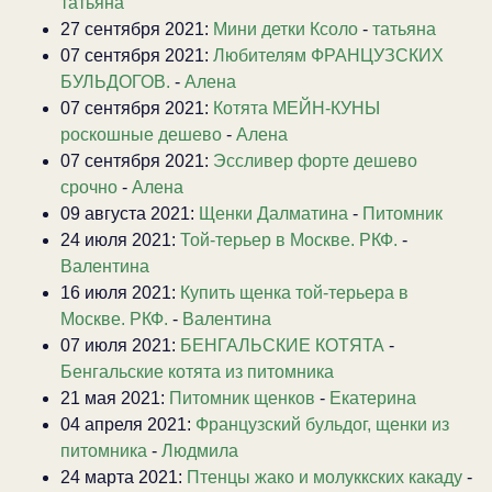
татьяна
27 сентября 2021:
Мини детки Ксоло
-
татьяна
07 сентября 2021:
Любителям ФРАНЦУЗСКИХ
БУЛЬДОГОВ.
-
Алена
07 сентября 2021:
Котята МЕЙН-КУНЫ
роскошные дешево
-
Алена
07 сентября 2021:
Эссливер форте дешево
срочно
-
Алена
09 августа 2021:
Щенки Далматина
-
Питомник
24 июля 2021:
Той-терьер в Москве. РКФ.
-
Валентина
16 июля 2021:
Купить щенка той-терьера в
Москве. РКФ.
-
Валентина
07 июля 2021:
БЕНГАЛЬСКИЕ КОТЯТА
-
Бенгальские котята из питомника
21 мая 2021:
Питомник щенков
-
Екатерина
04 апреля 2021:
Французский бульдог, щенки из
питомника
-
Людмила
24 марта 2021:
Птенцы жако и молуккских какаду
-