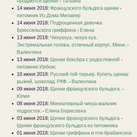
продаются щенки!
-
Татьяна
14 июня 2018:
Французского бульдога щенки
-
питомник Из Дома Милавер
14 июня 2018:
Подрощенная девочка
Брюссельского гриффона
-
Елена
13 июня 2018:
Чихуахуа, чихуа-хуа.
Экстремальная голова, отличный корпус. Мини.
-
Валентина
13 июня 2018:
Щенки боксёра с родословной
-
питомник Ирбокс
10 июня 2018:
Русский той-терьер. Купить щенка:
рыжий, шоколад. РКФ.
-
Валентина
09 июня 2018:
Щенки французского бульдога.
-
Юлия
08 июня 2018:
Миниатюрный чихуа мальчик
подросток.
-
Елена Борисовна
03 июня 2018:
Щенки французского бульдога
-
Щенки французского бульдога из питомника
01 июня 2018:
Щенки гриффона и пти-брабансона