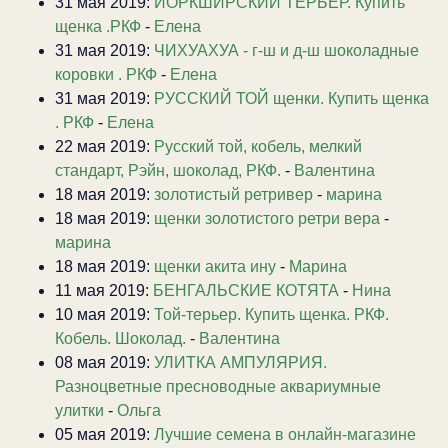
31 мая 2019:
ЙОРКШИРСКИЙ ТЕРЬЕР. Купить
щенка .РКФ
-
Елена
31 мая 2019:
ЧИХУАХУА - г-ш и д-ш шоколадные
коровки . РКФ
-
Елена
31 мая 2019:
РУССКИЙ ТОЙ щенки. Купить щенка
. РКФ
-
Елена
22 мая 2019:
Русский той, кобель, мелкий
стандарт, Рэйн, шоколад, РКФ.
-
Валентина
18 мая 2019:
золотистый ретривер
-
марина
18 мая 2019:
щенки золотистого ретри вера
-
марина
18 мая 2019:
щенки акита ину
-
Марина
11 мая 2019:
БЕНГАЛЬСКИЕ КОТЯТА
-
Нина
10 мая 2019:
Той-терьер. Купить щенка. РКФ.
Кобель. Шоколад.
-
Валентина
08 мая 2019:
УЛИТКА АМПУЛЯРИЯ.
Разноцветные пресноводные аквариумные
улитки
-
Ольга
05 мая 2019:
Лучшие семена в онлайн-магазине