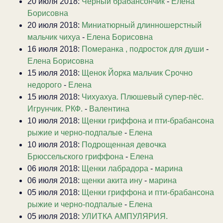
20 июля 2018:
Черный брабансончик
-
Елена
Борисовна
20 июля 2018:
Миниатюрный длинношерстный
мальчик чихуа
-
Елена Борисовна
16 июля 2018:
Померанка , подросток для души
-
Елена Борисовна
15 июля 2018:
Щенок Йорка мальчик Срочно
недорого
-
Елена
15 июля 2018:
Чихуахуа. Плюшевый супер-пёс.
Игрунчик. РКФ.
-
Валентина
10 июля 2018:
Щенки гриффона и пти-брабансона
рыжие и черно-подпалые
-
Елена
10 июля 2018:
Подрощенная девочка
Брюссельского гриффона
-
Елена
06 июля 2018:
Щенки лабрадора
-
марина
06 июля 2018:
щенки акита ину
-
марина
05 июля 2018:
Щенки гриффона и пти-брабансона
рыжие и черно-подпалые
-
Елена
05 июля 2018:
УЛИТКА АМПУЛЯРИЯ.