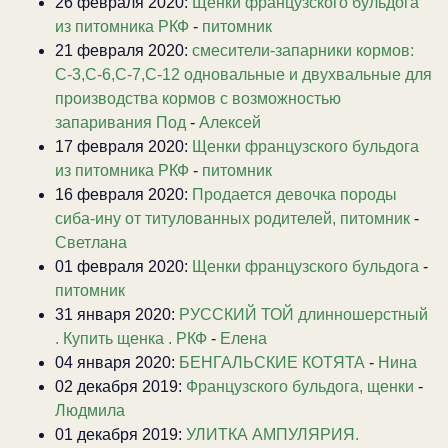
26 февраля 2020:
Щенки французского бульдога
из питомника РКФ
-
питомник
21 февраля 2020:
смесители-запарники кормов:
С-3,С-6,С-7,С-12 одновальные и двухвальные для
производства кормов с возможностью
запаривания Под
-
Алексей
17 февраля 2020:
Щенки французского бульдога
из питомника РКФ
-
питомник
16 февраля 2020:
Продается девочка породы
сиба-ину от титулованных родителей, питомник
-
Светлана
01 февраля 2020:
Щенки французского бульдога
-
питомник
31 января 2020:
РУССКИЙ ТОЙ длинношерстный
. Купить щенка . РКФ
-
Елена
04 января 2020:
БЕНГАЛЬСКИЕ КОТЯТА
-
Нина
02 декабря 2019:
Французского бульдога, щенки
-
Людмила
01 декабря 2019:
УЛИТКА АМПУЛЯРИЯ.