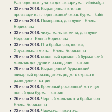
Разноцветные улитки для аквариума
-
vilmisolga
03 июля 2018:
Выращенная готовая
производитель черепаховый окрас бурма
-
katrin
03 июля 2018:
Померанка, для души
-
Елена
Борисовна
03 июля 2018:
чихуа мальчик мини, для души.
Недорого
-
Елена Борисовна
03 июля 2018:
Пти брабансон, щенки,
Хрустальная мечта
-
Елена Борисовна
29 июня 2018:
оскошный кремовый бурманский
мальчик для души и разведения
-
катрин
29 июня 2018:
Выращенный бурманский
шикарный производитель редкого окраса в
разведение
-
катрин
29 июня 2018:
Кремовый роскошный кот ищет
новый дом бурма!
-
катрин
26 июня 2018:
Черный мальчик пти брабансон
-
Елена Борисовна
23 июня 2018:
Чихуахуа, чихуа-хуа.