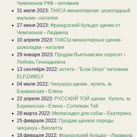
Чемпионов РКФ
-
питомник
31 июля 2023:
ТАКСА миниатюрная- шоколадный
мальчик
-
наталия
27 июня 2023:
Французский бульдог щенки от
Чемпионов
-
Людмила
10 апреля 2023:
ТАКСЫ миниатюрные щенки-
шоколадки
-
наталия
29 января 2023:
Продам Вьетнамских поросят
-
Любовь Геннадьевна
13 сентября 2022:
котята
-
"Блэк Опал" питомник
ELF,DWELF
04 июля 2022:
Чихуахуа щенки . купить. м.
Бауманская
-
Елена
22 апреля 2022:
РУССКИЙ ТОЙ щенки . Купить. м.
Бауманская
-
Елена - Сотелеан Той
28 марта 2022:
Мелоксидил для собак
-
Екатерина
25 февраля 2022:
Продам щенков породы
чихуахуа
-
Виолетта
18 февраля 2022:
Французский бульдог
-
Людмила