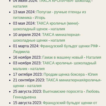
04 июня 2024:
ТАКСА КРОЛИЧЬЯ- шоколад
-
наталия
13 мая 2024:
Попугаи - ручные птенцы из
питомника
-
Игорь
03 мая 2024:
ТАКСА кроличья (мини)-
шоколадный щенок
-
наталия
10 апреля 2024:
ТАКСА миниатюрная-
шоколадные щенки
-
наталия
01 марта 2024:
Французский бульдог щенки РКФ
-
Людмила
16 ноября 2023:
Гамак в машину новый
-
Наталия
03 ноября 2023:
ТАКСА кроличья- шоколадный
мальчик
-
наталия
17 октября 2023:
Продам щенка боксера
-
Юлия
21 сентября 2023:
ТАКСА миниатюрная/кроличья-
щенки
-
наталия
25 августа 2023:
Вьетнамские поросята
-
Любовь
Геннадьевна
15 августа 2023:
Французский бульдог щенки от