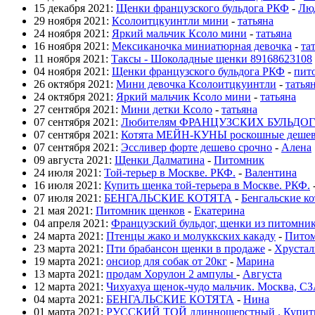
15 декабря 2021:
Щенки французского бульдога РКФ
-
Лю
29 ноября 2021:
Ксолоитцкуинтли мини
-
татьяна
24 ноября 2021:
Яркий мальчик Ксоло мини
-
татьяна
16 ноября 2021:
Мексиканочка миниатюрная девочка
-
та
11 ноября 2021:
Таксы - Шоколадные щенки 89168623108
04 ноября 2021:
Щенки французского бульдога РКФ
-
пит
26 октября 2021:
Мини девочка Ксолоитцкуинтли
-
татья
24 октября 2021:
Яркий мальчик Ксоло мини
-
татьяна
27 сентября 2021:
Мини детки Ксоло
-
татьяна
07 сентября 2021:
Любителям ФРАНЦУЗСКИХ БУЛЬДОГ
07 сентября 2021:
Котята МЕЙН-КУНЫ роскошные деше
07 сентября 2021:
Эссливер форте дешево срочно
-
Алена
09 августа 2021:
Щенки Далматина
-
Питомник
24 июля 2021:
Той-терьер в Москве. РКФ.
-
Валентина
16 июля 2021:
Купить щенка той-терьера в Москве. РКФ.
07 июля 2021:
БЕНГАЛЬСКИЕ КОТЯТА
-
Бенгальские ко
21 мая 2021:
Питомник щенков
-
Екатерина
04 апреля 2021:
Французский бульдог, щенки из питомни
24 марта 2021:
Птенцы жако и молуккских какаду
-
Пито
23 марта 2021:
Пти брабансон щенки в продаже
-
Хрустал
19 марта 2021:
онсиор для собак от 20кг
-
Марина
13 марта 2021:
продам Хорулон 2 ампулы
-
Августа
12 марта 2021:
Чихуахуа щенок-чудо мальчик. Москва, С
04 марта 2021:
БЕНГАЛЬСКИЕ КОТЯТА
-
Нина
01 марта 2021:
РУССКИЙ ТОЙ длинношерстный . Купить