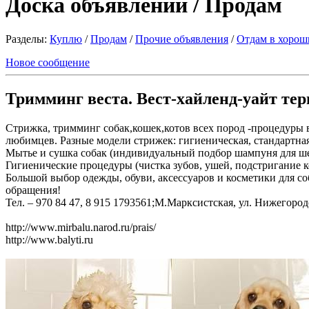
Доска объявлений / Продам
Разделы:
Куплю
/
Продам
/
Прочие объявления
/
Отдам в хорош
Новое сообщение
Тримминг веста. Вест-хайленд-уайт тер
Стрижка, тримминг собак,кошек,котов всех пород -процедуры
любимцев. Разные модели стрижек: гигиеническая, стандартная,
Мытье и сушка собак (индивидуальный подбор шампуня для ше
Гигиенические процедуры (чистка зубов, ушей, подстригание ко
Большой выбор одежды, обуви, аксессуаров и косметики для 
обращения!
Тел. – 970 84 47, 8 915 1793561;М.Марксистская, ул. Нижегород
http://www.mirbalu.narod.ru/prais/
http://www.balyti.ru