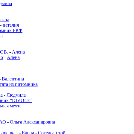
дмила
тьяна
-
наталия
омник РКФ
на
ОВ.
-
Алена
во
-
Алена
-
Валентина
тята из питомника
ка
-
Людмила
мник “DIVOLE”
ьная мечта
ЗАО
-
Ольга Александровна
 щенка .
-
Елена - Сотелеан той