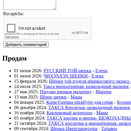
Recaptcha:
Продам
01 июня 2026:
РУССКИЙ ТОЙ щенки
-
Елена
01 июня 2026:
ЧИХУАХУА ЩЕНКИ
-
Елена
15 февраля 2026:
Щенки той-пуделя абрикосового окраса
24 июля 2025:
Такса миниатюрная- шоколадный мальчик
27 мая 2025:
Продаю щенков мальтипу
-
Марина
15 мая 2025:
Шпиц щенки
-
Маша
04 января 2025:
Корм Farmina ultraHypo для собак
-
Ксени
06 декабря 2024:
ТАКСА Кроличья- шоколадный мальчик
16 ноября 2024:
Карликовый кохинхин
-
Маша
03 ноября 2024:
ТАКСА кролик и миник- ШОКОЛАДНЫЕ
21 октября 2024:
ТАКСА кроличья и миниатюрная- шокол
09 сентября 2024:
Щенки Цвергшнауцера
-
Татьяна