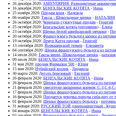
26 декабря 2020:
АМПУЛЯРИЯ. Разноцветные аквариумны
16 декабря 2020:
БЕНГАЛЬСКИЕ КОТЯТА
-
Нина
25 ноября 2020:
Продам коня
-
Надежда
06 ноября 2020:
Таксы - Шоколадные щенки
-
НАТАЛИЯ
26 октября 2020:
Черепахи сухопутные продам
-
Георгий
25 октября 2020:
Бенгальские котята (питомник)
-
Елена
23 октября 2020:
Щенки белой швейцарской овчарки
-
Пи
20 октября 2020:
Французского бульдога щенки из питом
19 октября 2020:
Лемур Катта продам
-
Георгий
13 сентября 2020:
Йоркширский терьер
-
Елизавета
04 сентября 2020:
Щенки французского бульдога из пито
14 июля 2020:
Таксы мини- Шоколадные щенки
-
наталия
09 июля 2020:
БЕНГАЛЬСКИЕ КОТЯТА
-
Нина
31 мая 2020:
продам Фармазин 500
-
Юлия
15 мая 2020:
Нубийский козлик
-
Людмила
30 марта 2020:
Деготь березовый
-
Евгений
26 февраля 2020:
БЕНГАЛЬСКИЕ КОТЯТА
-
Нина
26 февраля 2020:
Щенки французского бульдога из пито
21 февраля 2020:
смесители-запарники кормов: С-3,С-6,С
17 февраля 2020:
Щенки французского бульдога из пито
16 февраля 2020:
Продается девочка породы сиба-ину от 
01 февраля 2020:
Щенки французского бульдога
-
питомн
31 января 2020:
РУССКИЙ ТОЙ длинношерстный . Купит
04 января 2020:
БЕНГАЛЬСКИЕ КОТЯТА
-
Нина
02 декабря 2019:
Французского бульдога, щенки
-
Людмил