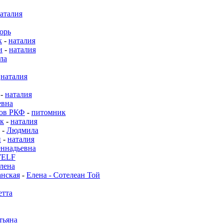
аталия
орь
к
-
наталия
и
-
наталия
ла
-
наталия
-
наталия
евна
нов РКФ
-
питомник
к
-
наталия
-
Людмила
и
-
наталия
ннадьевна
WELF
лена
нская
-
Елена - Сотелеан Той
етта
тьяна