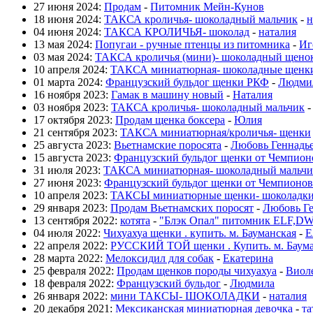
27 июня 2024:
Продам
-
Питомник Мейн-Кунов
18 июня 2024:
ТАКСА кроличья- шоколадный мальчик
-
н
04 июня 2024:
ТАКСА КРОЛИЧЬЯ- шоколад
-
наталия
13 мая 2024:
Попугаи - ручные птенцы из питомника
-
Иг
03 мая 2024:
ТАКСА кроличья (мини)- шоколадный щено
10 апреля 2024:
ТАКСА миниатюрная- шоколадные щенк
01 марта 2024:
Французский бульдог щенки РКФ
-
Людми
16 ноября 2023:
Гамак в машину новый
-
Наталия
03 ноября 2023:
ТАКСА кроличья- шоколадный мальчик
17 октября 2023:
Продам щенка боксера
-
Юлия
21 сентября 2023:
ТАКСА миниатюрная/кроличья- щенки
25 августа 2023:
Вьетнамские поросята
-
Любовь Геннадь
15 августа 2023:
Французский бульдог щенки от Чемпио
31 июля 2023:
ТАКСА миниатюрная- шоколадный мальчи
27 июня 2023:
Французский бульдог щенки от Чемпионов
10 апреля 2023:
ТАКСЫ миниатюрные щенки- шоколадк
29 января 2023:
Продам Вьетнамских поросят
-
Любовь Ге
13 сентября 2022:
котята
-
"Блэк Опал" питомник ELF,D
04 июля 2022:
Чихуахуа щенки . купить. м. Бауманская
-
Е
22 апреля 2022:
РУССКИЙ ТОЙ щенки . Купить. м. Баума
28 марта 2022:
Мелоксидил для собак
-
Екатерина
25 февраля 2022:
Продам щенков породы чихуахуа
-
Виол
18 февраля 2022:
Французский бульдог
-
Людмила
26 января 2022:
мини ТАКСЫ- ШОКОЛАДКИ
-
наталия
20 декабря 2021:
Мексиканская миниатюрная девочка
-
та