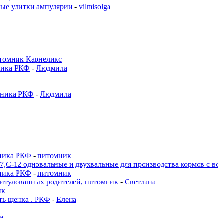
е улитки ампулярии
-
vilmisolga
томник Карнеликс
ника РКФ
-
Людмила
мника РКФ
-
Людмила
мника РКФ
-
питомник
-7,С-12 одновальные и двухвальные для производства кормов с 
мника РКФ
-
питомник
титулованных родителей, питомник
-
Светлана
ик
ь щенка . РКФ
-
Елена
а