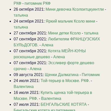
РКФ
-
питомник РКФ
26 октября 2021:
Мини девочка Ксолоитцкуинтли
-
татьяна
24 октября 2021:
Яркий мальчик Ксоло мини
-
татьяна
27 сентября 2021:
Мини детки Ксоло
-
татьяна
07 сентября 2021:
Любителям ФРАНЦУЗСКИХ
БУЛЬДОГОВ.
-
Алена
07 сентября 2021:
Котята МЕЙН-КУНЫ
роскошные дешево
-
Алена
07 сентября 2021:
Эссливер форте дешево
срочно
-
Алена
09 августа 2021:
Щенки Далматина
-
Питомник
24 июля 2021:
Той-терьер в Москве. РКФ.
-
Валентина
16 июля 2021:
Купить щенка той-терьера в
Москве. РКФ.
-
Валентина
07 июля 2021:
БЕНГАЛЬСКИЕ КОТЯТА
-
Бенгальские котята из питомника