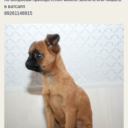
в ватсапп
89261148915