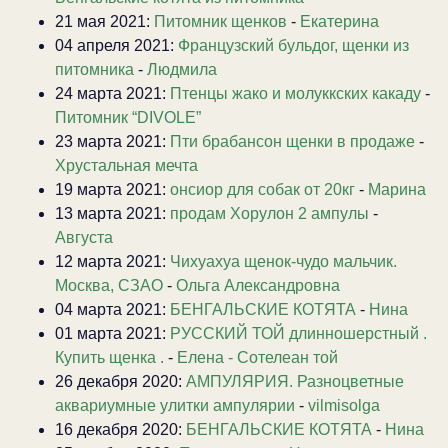
21 мая 2021:
Питомник щенков
-
Екатерина
04 апреля 2021:
Французский бульдог, щенки из
питомника
-
Людмила
24 марта 2021:
Птенцы жако и молуккских какаду
-
Питомник “DIVOLE”
23 марта 2021:
Пти брабансон щенки в продаже
-
Хрустальная мечта
19 марта 2021:
онсиор для собак от 20кг
-
Марина
13 марта 2021:
продам Хорулон 2 ампулы
-
Августа
12 марта 2021:
Чихуахуа щенок-чудо мальчик.
Москва, СЗАО
-
Ольга Александровна
04 марта 2021:
БЕНГАЛЬСКИЕ КОТЯТА
-
Нина
01 марта 2021:
РУССКИЙ ТОЙ длинношерстный .
Купить щенка .
-
Елена - Сотелеан той
26 декабря 2020:
АМПУЛЯРИЯ. Разноцветные
аквариумные улитки ампулярии
-
vilmisolga
16 декабря 2020:
БЕНГАЛЬСКИЕ КОТЯТА
-
Нина