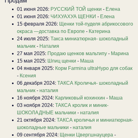
Продам
01 июня 2026:
РУССКИЙ ТОЙ щенки
-
Елена
01 июня 2026:
ЧИХУАХУА ЩЕНКИ
-
Елена
15 февраля 2026:
Щенки той-пуделя абрикосового
окраса —доставка по Европе
-
Катерина
24 июля 2025:
Такса миниатюрная- шоколадный
мальчик
-
Наталия
27 мая 2025:
Продаю щенков мальтипу
-
Марина
15 мая 2025:
Шпиц щенки
-
Маша
04 января 2025:
Корм Farmina ultraHypo для собак
-
Ксения
06 декабря 2024:
ТАКСА Кроличья- шоколадный
мальчик
-
наталия
16 ноября 2024:
Карликовый кохинхин
-
Маша
03 ноября 2024:
ТАКСА кролик и миник-
ШОКОЛАДНЫЕ мальчики
-
наталия
21 октября 2024:
ТАКСА кроличья и миниатюрная-
шоколадные мальчики
-
наталия
09 сентября 2024:
Щенки Цвергшнауцера
-