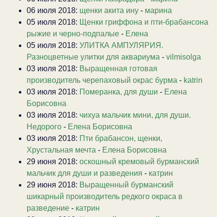
06 июля 2018:
щенки акита ину
-
марина
05 июля 2018:
Щенки гриффона и пти-брабансона
рыжие и черно-подпалые
-
Елена
05 июля 2018:
УЛИТКА АМПУЛЯРИЯ.
Разноцветные улитки для аквариума
-
vilmisolga
03 июля 2018:
Выращенная готовая
производитель черепаховый окрас бурма
-
katrin
03 июля 2018:
Померанка, для души
-
Елена
Борисовна
03 июля 2018:
чихуа мальчик мини, для души.
Недорого
-
Елена Борисовна
03 июля 2018:
Пти брабансон, щенки,
Хрустальная мечта
-
Елена Борисовна
29 июня 2018:
оскошный кремовый бурманский
мальчик для души и разведения
-
катрин
29 июня 2018:
Выращенный бурманский
шикарный производитель редкого окраса в
разведение
-
катрин