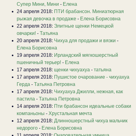
Супер Мини, Мини
-
Елена
24 апреля 2018:
ПТИ брабансон. Миниатюрная
рыжая девочка в продаже
-
Елена Борисовна
22 апреля 2018:
Элитные щенки Немецкой
овчарки!
-
Татьяна
20 апреля 2018:
Чихуа для продажи и вязки
-
Елена Борисовна
19 апреля 2018:
Ирландский мягкошерстный
пшеничный терьер!
-
Елена
17 апреля 2018:
щенки чихуахуа
-
татьяна
17 апреля 2018:
Пушистое очарование - чихуахуа
Герда
-
Татьяна Петровна
17 апреля 2018:
Чихуахуа Джилли, нежная, как
пастила
-
Татьяна Петровна
14 апреля 2018:
Пти брабансон идеальные собаки
компаньоны
-
Хрустальная мечта
12 апреля 2018:
Длинношерстный чихуа мальчик
недорого
-
Елена Борисовна
11 апреля 2018:
Очаровательная умница