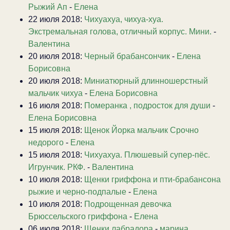
Рыжий Ап
-
Елена
22 июля 2018:
Чихуахуа, чихуа-хуа.
Экстремальная голова, отличный корпус. Мини.
-
Валентина
20 июля 2018:
Черный брабансончик
-
Елена
Борисовна
20 июля 2018:
Миниатюрный длинношерстный
мальчик чихуа
-
Елена Борисовна
16 июля 2018:
Померанка , подросток для души
-
Елена Борисовна
15 июля 2018:
Щенок Йорка мальчик Срочно
недорого
-
Елена
15 июля 2018:
Чихуахуа. Плюшевый супер-пёс.
Игрунчик. РКФ.
-
Валентина
10 июля 2018:
Щенки гриффона и пти-брабансона
рыжие и черно-подпалые
-
Елена
10 июля 2018:
Подрощенная девочка
Брюссельского гриффона
-
Елена
06 июля 2018:
Щенки лабрадора
-
марина