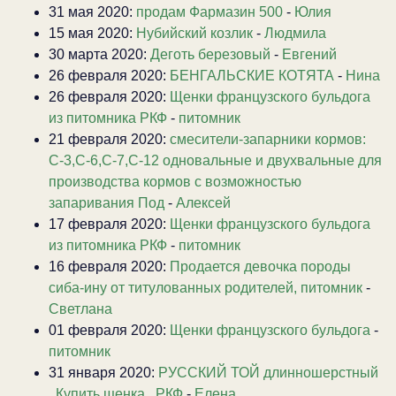
31 мая 2020:
продам Фармазин 500
-
Юлия
15 мая 2020:
Нубийский козлик
-
Людмила
30 марта 2020:
Деготь березовый
-
Евгений
26 февраля 2020:
БЕНГАЛЬСКИЕ КОТЯТА
-
Нина
26 февраля 2020:
Щенки французского бульдога
из питомника РКФ
-
питомник
21 февраля 2020:
смесители-запарники кормов:
С-3,С-6,С-7,С-12 одновальные и двухвальные для
производства кормов с возможностью
запаривания Под
-
Алексей
17 февраля 2020:
Щенки французского бульдога
из питомника РКФ
-
питомник
16 февраля 2020:
Продается девочка породы
сиба-ину от титулованных родителей, питомник
-
Светлана
01 февраля 2020:
Щенки французского бульдога
-
питомник
31 января 2020:
РУССКИЙ ТОЙ длинношерстный
. Купить щенка . РКФ
-
Елена