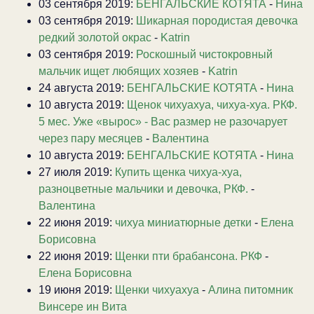
03 сентября 2019:
БЕНГАЛЬСКИЕ КОТЯТА
-
Нина
03 сентября 2019:
Шикарная породистая девочка
редкий золотой окрас
-
Katrin
03 сентября 2019:
Роскошный чистокровный
мальчик ищет любящих хозяев
-
Katrin
24 августа 2019:
БЕНГАЛЬСКИЕ КОТЯТА
-
Нина
10 августа 2019:
Щенок чихуахуа, чихуа-хуа. РКФ.
5 мес. Уже «вырос» - Вас размер не разочарует
через пару месяцев
-
Валентина
10 августа 2019:
БЕНГАЛЬСКИЕ КОТЯТА
-
Нина
27 июля 2019:
Купить щенка чихуа-хуа,
разноцветные мальчики и девочка, РКФ.
-
Валентина
22 июня 2019:
чихуа миниатюрные детки
-
Елена
Борисовна
22 июня 2019:
Щенки пти брабансона. РКФ
-
Елена Борисовна
19 июня 2019:
Щенки чихуахуа
-
Алина питомник
Винсере ин Вита