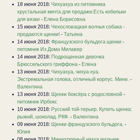
18 июня 2018:
Чихуахуа из питомника
хрустальная мечта для продажи.Есть кобельки
для вязки
-
Елена Борисовна
15 июня 2018:
Чехословацкая волчья собака -
продаются щенки!
-
Татьяна
14 июня 2018:
Французского бульдога щенки
-
питомник Из Дома Милавер
14 июня 2018:
Подрощенная девочка
Брюссельского гриффона
-
Елена
13 июня 2018:
Чихуахуа, чихуа-хуа.
Экстремальная голова, отличный корпус. Мини.
-
Валентина
13 июня 2018:
Щенки боксёра с родословной
-
питомник Ирбокс
10 июня 2018:
Русский той-терьер. Купить щенка:
рыжий, шоколад. РКФ.
-
Валентина
09 июня 2018:
Щенки французского бульдога.
-
Юлия
08 июня 2018:
Миниатюрный чихуа мальчик