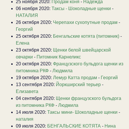
25 ноября 2020:
Продам коня
-
Надежда
06 ноября 2020:
Таксы - Шоколадные щенки
-
НАТАЛИЯ
26 октября 2020:
Черепахи сухопутные продам
-
Георгий
25 октября 2020:
Бенгальские котята (питомник)
-
Елена
23 октября 2020:
Щенки белой швейцарской
овчарки
-
Питомник Карнеликс
20 октября 2020:
Французского бульдога щенки из
питомника РКФ
-
Людмила
19 октября 2020:
Лемур Катта продам
-
Георгий
13 сентября 2020:
Йоркширский терьер
-
Елизавета
04 сентября 2020:
Щенки французского бульдога
из питомника РКФ
-
Людмила
14 июля 2020:
Таксы мини- Шоколадные щенки
-
наталия
09 июля 2020:
БЕНГАЛЬСКИЕ КОТЯТА
-
Нина