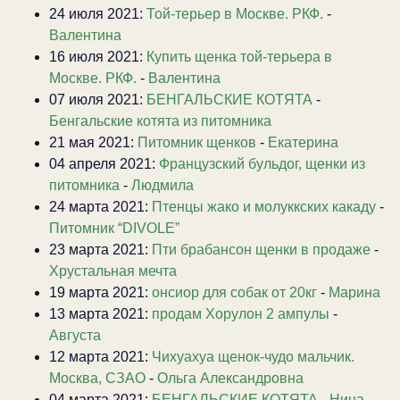
24 июля 2021:
Той-терьер в Москве. РКФ.
-
Валентина
16 июля 2021:
Купить щенка той-терьера в
Москве. РКФ.
-
Валентина
07 июля 2021:
БЕНГАЛЬСКИЕ КОТЯТА
-
Бенгальские котята из питомника
21 мая 2021:
Питомник щенков
-
Екатерина
04 апреля 2021:
Французский бульдог, щенки из
питомника
-
Людмила
24 марта 2021:
Птенцы жако и молуккских какаду
-
Питомник “DIVOLE”
23 марта 2021:
Пти брабансон щенки в продаже
-
Хрустальная мечта
19 марта 2021:
онсиор для собак от 20кг
-
Марина
13 марта 2021:
продам Хорулон 2 ампулы
-
Августа
12 марта 2021:
Чихуахуа щенок-чудо мальчик.
Москва, СЗАО
-
Ольга Александровна
04 марта 2021:
БЕНГАЛЬСКИЕ КОТЯТА
-
Нина