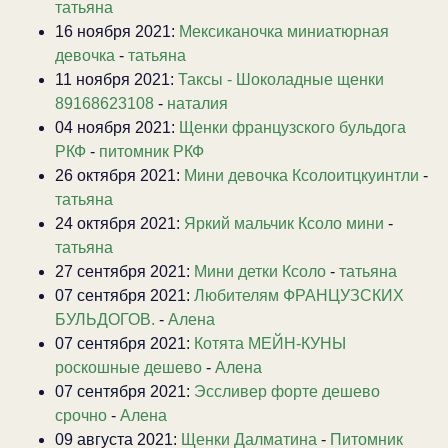
татьяна
16 ноября 2021:
Мексиканочка миниатюрная
девочка
-
татьяна
11 ноября 2021:
Таксы - Шоколадные щенки
89168623108
-
наталия
04 ноября 2021:
Щенки французского бульдога
РКФ
-
питомник РКФ
26 октября 2021:
Мини девочка Ксолоитцкуинтли
-
татьяна
24 октября 2021:
Яркий мальчик Ксоло мини
-
татьяна
27 сентября 2021:
Мини детки Ксоло
-
татьяна
07 сентября 2021:
Любителям ФРАНЦУЗСКИХ
БУЛЬДОГОВ.
-
Алена
07 сентября 2021:
Котята МЕЙН-КУНЫ
роскошные дешево
-
Алена
07 сентября 2021:
Эссливер форте дешево
срочно
-
Алена
09 августа 2021:
Щенки Далматина
-
Питомник