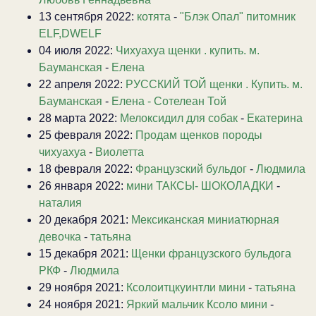
13 сентября 2022:
котята
-
"Блэк Опал" питомник
ELF,DWELF
04 июля 2022:
Чихуахуа щенки . купить. м.
Бауманская
-
Елена
22 апреля 2022:
РУССКИЙ ТОЙ щенки . Купить. м.
Бауманская
-
Елена - Сотелеан Той
28 марта 2022:
Мелоксидил для собак
-
Екатерина
25 февраля 2022:
Продам щенков породы
чихуахуа
-
Виолетта
18 февраля 2022:
Французский бульдог
-
Людмила
26 января 2022:
мини ТАКСЫ- ШОКОЛАДКИ
-
наталия
20 декабря 2021:
Мексиканская миниатюрная
девочка
-
татьяна
15 декабря 2021:
Щенки французского бульдога
РКФ
-
Людмила
29 ноября 2021:
Ксолоитцкуинтли мини
-
татьяна
24 ноября 2021:
Яркий мальчик Ксоло мини
-