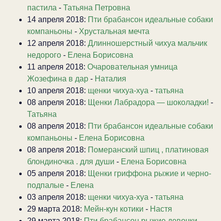
пастила
-
Татьяна Петровна
14 апреля 2018:
Пти брабансон идеальные собаки
компаньоны
-
Хрустальная мечта
12 апреля 2018:
Длинношерстный чихуа мальчик
недорого
-
Елена Борисовна
11 апреля 2018:
Очаровательная умница
Жозефина в дар
-
Наталия
10 апреля 2018:
щенки чихуа-хуа
-
татьяна
08 апреля 2018:
Щенки Лабрадора — шоколадки!
-
Татьяна
08 апреля 2018:
Пти брабансон идеальные собаки
компаньоны
-
Елена Борисовна
08 апреля 2018:
Померанский шпиц , платиновая
блондиночка . для души
-
Елена Борисовна
05 апреля 2018:
Щенки гриффона рыжие и черно-
подпалые
-
Елена
03 апреля 2018:
щенки чихуа-хуа
-
татьяна
29 марта 2018:
Мейн-кун котики
-
Настя
29 марта 2018:
Пти брабансон рыжие девочки
-