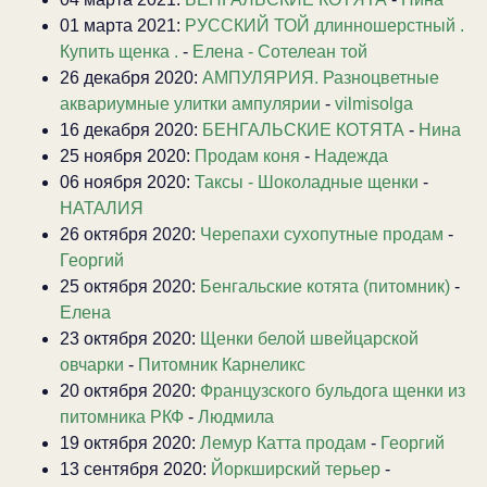
01 марта 2021:
РУССКИЙ ТОЙ длинношерстный .
Купить щенка .
-
Елена - Сотелеан той
26 декабря 2020:
АМПУЛЯРИЯ. Разноцветные
аквариумные улитки ампулярии
-
vilmisolga
16 декабря 2020:
БЕНГАЛЬСКИЕ КОТЯТА
-
Нина
25 ноября 2020:
Продам коня
-
Надежда
06 ноября 2020:
Таксы - Шоколадные щенки
-
НАТАЛИЯ
26 октября 2020:
Черепахи сухопутные продам
-
Георгий
25 октября 2020:
Бенгальские котята (питомник)
-
Елена
23 октября 2020:
Щенки белой швейцарской
овчарки
-
Питомник Карнеликс
20 октября 2020:
Французского бульдога щенки из
питомника РКФ
-
Людмила
19 октября 2020:
Лемур Катта продам
-
Георгий
13 сентября 2020:
Йоркширский терьер
-