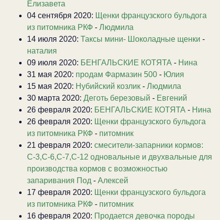
Елизавета
04 сентября 2020:
Щенки французского бульдога
из питомника РКФ
-
Людмила
14 июля 2020:
Таксы мини- Шоколадные щенки
-
наталия
09 июля 2020:
БЕНГАЛЬСКИЕ КОТЯТА
-
Нина
31 мая 2020:
продам Фармазин 500
-
Юлия
15 мая 2020:
Нубийский козлик
-
Людмила
30 марта 2020:
Деготь березовый
-
Евгений
26 февраля 2020:
БЕНГАЛЬСКИЕ КОТЯТА
-
Нина
26 февраля 2020:
Щенки французского бульдога
из питомника РКФ
-
питомник
21 февраля 2020:
смесители-запарники кормов:
С-3,С-6,С-7,С-12 одновальные и двухвальные для
производства кормов с возможностью
запаривания Под
-
Алексей
17 февраля 2020:
Щенки французского бульдога
из питомника РКФ
-
питомник
16 февраля 2020:
Продается девочка породы