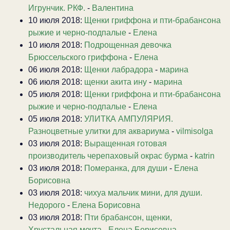
Игрунчик. РКФ.
-
Валентина
10 июля 2018:
Щенки гриффона и пти-брабансона
рыжие и черно-подпалые
-
Елена
10 июля 2018:
Подрощенная девочка
Брюссельского гриффона
-
Елена
06 июля 2018:
Щенки лабрадора
-
марина
06 июля 2018:
щенки акита ину
-
марина
05 июля 2018:
Щенки гриффона и пти-брабансона
рыжие и черно-подпалые
-
Елена
05 июля 2018:
УЛИТКА АМПУЛЯРИЯ.
Разноцветные улитки для аквариума
-
vilmisolga
03 июля 2018:
Выращенная готовая
производитель черепаховый окрас бурма
-
katrin
03 июля 2018:
Померанка, для души
-
Елена
Борисовна
03 июля 2018:
чихуа мальчик мини, для души.
Недорого
-
Елена Борисовна
03 июля 2018:
Пти брабансон, щенки,
Хрустальная мечта
-
Елена Борисовна