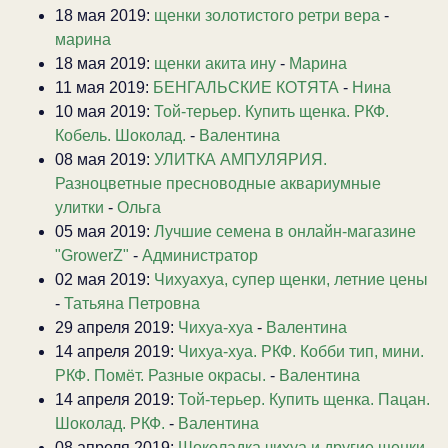
18 мая 2019:
щенки золотистого ретри вера
-
марина
18 мая 2019:
щенки акита ину
-
Марина
11 мая 2019:
БЕНГАЛЬСКИЕ КОТЯТА
-
Нина
10 мая 2019:
Той-терьер. Купить щенка. РКФ.
Кобель. Шоколад.
-
Валентина
08 мая 2019:
УЛИТКА АМПУЛЯРИЯ.
Разноцветные пресноводные аквариумные
улитки
-
Ольга
05 мая 2019:
Лучшие семена в онлайн-магазине
"GrowerZ"
-
Администратор
02 мая 2019:
Чихуахуа, супер щенки, летние цены
-
Татьяна Петровна
29 апреля 2019:
Чихуа-хуа
-
Валентина
14 апреля 2019:
Чихуа-хуа. РКФ. Кобби тип, мини.
РКФ. Помёт. Разные окрасы.
-
Валентина
14 апреля 2019:
Той-терьер. Купить щенка. Пацан.
Шоколад. РКФ.
-
Валентина
08 апреля 2019:
Шоколадка чихуа и другие щенки