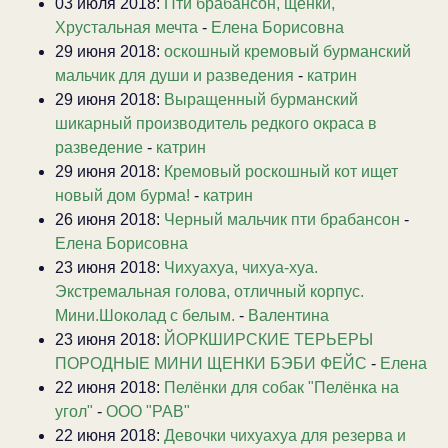
03 июля 2018:
Пти брабансон, щенки,
Хрустальная мечта
-
Елена Борисовна
29 июня 2018:
оскошный кремовый бурманский
мальчик для души и разведения
-
катрин
29 июня 2018:
Выращенный бурманский
шикарный производитель редкого окраса в
разведение
-
катрин
29 июня 2018:
Кремовый роскошный кот ищет
новый дом бурма!
-
катрин
26 июня 2018:
Черный мальчик пти брабансон
-
Елена Борисовна
23 июня 2018:
Чихуахуа, чихуа-хуа.
Экстремальная голова, отличный корпус.
Мини.Шоколад с белым.
-
Валентина
23 июня 2018:
ЙОРКШИРСКИЕ ТЕРЬЕРЫ
ПОРОДНЫЕ МИНИ ЩЕНКИ БЭБИ ФЕЙС
-
Елена
22 июня 2018:
Пелёнки для собак "Пелёнка на
угол"
-
ООО "РАВ"
22 июня 2018:
Девочки чихуахуа для резерва и