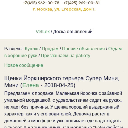
+7(495) 962-00-78
+7(495) 962-00-81
г. Москва, ул. Егерская, дом 1.
VetLek
/ Доска объявлений
Разделы:
Куплю
/
Продам
/
Прочие объявления
/
Отдам
в хорошие руки
/
Приглашаем на работу
Новое сообщение
Щенки Йоркширского терьера Супер Мини,
Мини (
Елена
- 2018-04-25)
Предлагаем к продаже: Маленькая йорочка с забавной
умильной мордашкой, с удовольствием сидит на руках,
не лает без причины. У щенка хороший выдержанный
характер, как и у его родителей. Девочка растет в
домашней атмосфере и уже понимает где надо ходить
в туалет. У малышки умильная мордашка "бэби-фейс" и