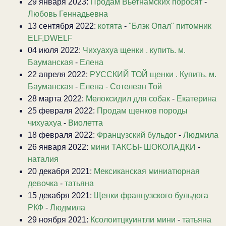
29 января 2023:
Продам Вьетнамских поросят
-
Любовь Геннадьевна
13 сентября 2022:
котята
-
"Блэк Опал" питомник
ELF,DWELF
04 июля 2022:
Чихуахуа щенки . купить. м.
Бауманская
-
Елена
22 апреля 2022:
РУССКИЙ ТОЙ щенки . Купить. м.
Бауманская
-
Елена - Сотелеан Той
28 марта 2022:
Мелоксидил для собак
-
Екатерина
25 февраля 2022:
Продам щенков породы
чихуахуа
-
Виолетта
18 февраля 2022:
Французский бульдог
-
Людмила
26 января 2022:
мини ТАКСЫ- ШОКОЛАДКИ
-
наталия
20 декабря 2021:
Мексиканская миниатюрная
девочка
-
татьяна
15 декабря 2021:
Щенки французского бульдога
РКФ
-
Людмила
29 ноября 2021:
Ксолоитцкуинтли мини
-
татьяна