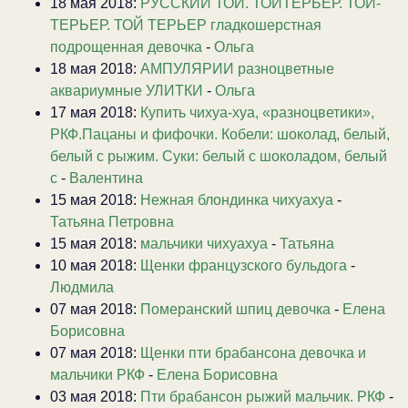
18 мая 2018:
РУССКИЙ ТОЙ. ТОЙТЕРЬЕР. ТОЙ-
ТЕРЬЕР. ТОЙ ТЕРЬЕР гладкошерстная
подрощенная девочка
-
Ольга
18 мая 2018:
АМПУЛЯРИИ разноцветные
аквариумные УЛИТКИ
-
Ольга
17 мая 2018:
Купить чихуа-хуа, «разноцветики»,
РКФ.Пацаны и фифочки. Кобели: шоколад, белый,
белый с рыжим. Суки: белый с шоколадом, белый
с
-
Валентина
15 мая 2018:
Нежная блондинка чихуахуа
-
Татьяна Петровна
15 мая 2018:
мальчики чихуахуа
-
Татьяна
10 мая 2018:
Щенки французского бульдога
-
Людмила
07 мая 2018:
Померанский шпиц девочка
-
Елена
Борисовна
07 мая 2018:
Щенки пти брабансона девочка и
мальчики РКФ
-
Елена Борисовна
03 мая 2018:
Пти брабансон рыжий мальчик. РКФ
-