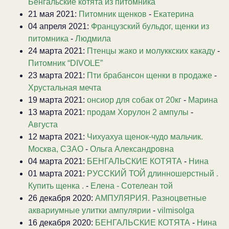
Бенгальские котята из питомника
21 мая 2021:
Питомник щенков
-
Екатерина
04 апреля 2021:
Французский бульдог, щенки из
питомника
-
Людмила
24 марта 2021:
Птенцы жако и молуккских какаду
-
Питомник “DIVOLE”
23 марта 2021:
Пти брабансон щенки в продаже
-
Хрустальная мечта
19 марта 2021:
онсиор для собак от 20кг
-
Марина
13 марта 2021:
продам Хорулон 2 ампулы
-
Августа
12 марта 2021:
Чихуахуа щенок-чудо мальчик.
Москва, СЗАО
-
Ольга Александровна
04 марта 2021:
БЕНГАЛЬСКИЕ КОТЯТА
-
Нина
01 марта 2021:
РУССКИЙ ТОЙ длинношерстный .
Купить щенка .
-
Елена - Сотелеан той
26 декабря 2020:
АМПУЛЯРИЯ. Разноцветные
аквариумные улитки ампулярии
-
vilmisolga
16 декабря 2020:
БЕНГАЛЬСКИЕ КОТЯТА
-
Нина