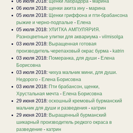
06 июля 2018:
Щенки лабрадора
-
марина
06 июля 2018:
щенки акита ину
-
марина
05 июля 2018:
Щенки гриффона и пти-брабансона
рыжие и черно-подпалые
-
Елена
05 июля 2018:
УЛИТКА АМПУЛЯРИЯ.
Разноцветные улитки для аквариума
-
vilmisolga
03 июля 2018:
Выращенная готовая
производитель черепаховый окрас бурма
-
katrin
03 июля 2018:
Померанка, для души
-
Елена
Борисовна
03 июля 2018:
чихуа мальчик мини, для души.
Недорого
-
Елена Борисовна
03 июля 2018:
Пти брабансон, щенки,
Хрустальная мечта
-
Елена Борисовна
29 июня 2018:
оскошный кремовый бурманский
мальчик для души и разведения
-
катрин
29 июня 2018:
Выращенный бурманский
шикарный производитель редкого окраса в
разведение
-
катрин