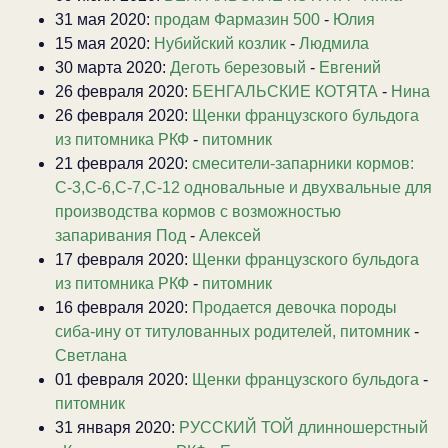
31 мая 2020:
продам Фармазин 500
-
Юлия
15 мая 2020:
Нубийский козлик
-
Людмила
30 марта 2020:
Деготь березовый
-
Евгений
26 февраля 2020:
БЕНГАЛЬСКИЕ КОТЯТА
-
Нина
26 февраля 2020:
Щенки французского бульдога
из питомника РКФ
-
питомник
21 февраля 2020:
смесители-запарники кормов:
С-3,С-6,С-7,С-12 одновальные и двухвальные для
производства кормов с возможностью
запаривания Под
-
Алексей
17 февраля 2020:
Щенки французского бульдога
из питомника РКФ
-
питомник
16 февраля 2020:
Продается девочка породы
сиба-ину от титулованных родителей, питомник
-
Светлана
01 февраля 2020:
Щенки французского бульдога
-
питомник
31 января 2020:
РУССКИЙ ТОЙ длинношерстный