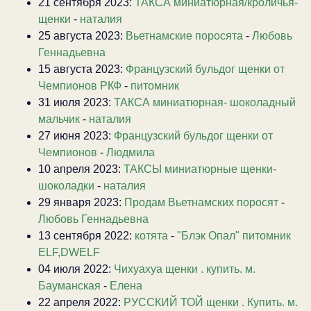
21 сентября 2023:
ТАКСА миниатюрная/кроличья-
щенки
-
наталия
25 августа 2023:
Вьетнамские поросята
-
Любовь
Геннадьевна
15 августа 2023:
Французский бульдог щенки от
Чемпионов РКФ
-
питомник
31 июля 2023:
ТАКСА миниатюрная- шоколадный
мальчик
-
наталия
27 июня 2023:
Французский бульдог щенки от
Чемпионов
-
Людмила
10 апреля 2023:
ТАКСЫ миниатюрные щенки-
шоколадки
-
наталия
29 января 2023:
Продам Вьетнамских поросят
-
Любовь Геннадьевна
13 сентября 2022:
котята
-
"Блэк Опал" питомник
ELF,DWELF
04 июля 2022:
Чихуахуа щенки . купить. м.
Бауманская
-
Елена
22 апреля 2022:
РУССКИЙ ТОЙ щенки . Купить. м.