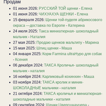
Продам
01 июня 2026:
РУССКИЙ ТОЙ щенки
-
Елена
01 июня 2026:
ЧИХУАХУА ЩЕНКИ
-
Елена
15 февраля 2026:
Щенки той-пуделя абрикосового
окраса —доставка по Европе
-
Катерина
24 июля 2025:
Такса миниатюрная- шоколадный
мальчик
-
Наталия
27 мая 2025:
Продаю щенков мальтипу
-
Марина
15 мая 2025:
Шпиц щенки
-
Маша
04 января 2025:
Корм Farmina ultraHypo для собак
-
Ксения
06 декабря 2024:
ТАКСА Кроличья- шоколадный
мальчик
-
наталия
16 ноября 2024:
Карликовый кохинхин
-
Маша
03 ноября 2024:
ТАКСА кролик и миник-
ШОКОЛАДНЫЕ мальчики
-
наталия
21 октября 2024:
ТАКСА кроличья и миниатюрная-
шоколадные мальчики
-
наталия
09 сентября 2024:
Щенки Цвергшнауцера
-