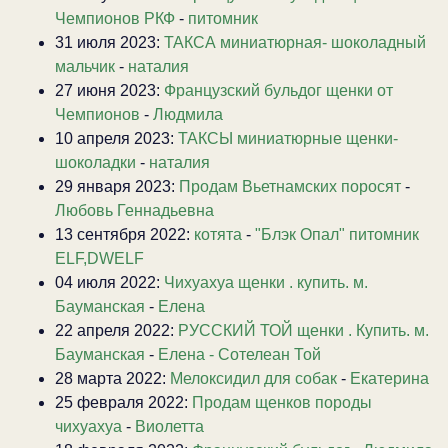
Чемпионов РКФ
-
питомник
31 июля 2023:
ТАКСА миниатюрная- шоколадный
мальчик
-
наталия
27 июня 2023:
Французский бульдог щенки от
Чемпионов
-
Людмила
10 апреля 2023:
ТАКСЫ миниатюрные щенки-
шоколадки
-
наталия
29 января 2023:
Продам Вьетнамских поросят
-
Любовь Геннадьевна
13 сентября 2022:
котята
-
"Блэк Опал" питомник
ELF,DWELF
04 июля 2022:
Чихуахуа щенки . купить. м.
Бауманская
-
Елена
22 апреля 2022:
РУССКИЙ ТОЙ щенки . Купить. м.
Бауманская
-
Елена - Сотелеан Той
28 марта 2022:
Мелоксидил для собак
-
Екатерина
25 февраля 2022:
Продам щенков породы
чихуахуа
-
Виолетта