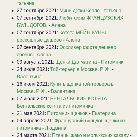
татьяна
27 сентября 2021:
Мини детки Ксоло
-
татьяна
07 сентября 2021:
Любителям ФРАНЦУЗСКИХ
БУЛЬДОГОВ.
-
Алена
07 сентября 2021:
Котята МЕЙН-КУНЫ
роскошные дешево
-
Алена
07 сентября 2021:
Эссливер форте дешево
срочно
-
Алена
09 августа 2021:
Щенки Далматина
-
Питомник
24 июля 2021:
Той-терьер в Москве. РКФ.
-
Валентина
16 июля 2021:
Купить щенка той-терьера в
Москве. РКФ.
-
Валентина
07 июля 2021:
БЕНГАЛЬСКИЕ КОТЯТА
-
Бенгальские котята из питомника
21 мая 2021:
Питомник щенков
-
Екатерина
04 апреля 2021:
Французский бульдог, щенки из
питомника
-
Людмила
24 марта 2021:
Птенцы жако и молуккских какаду
-