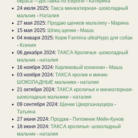
окраса —доставка по Европе
-
Катерина
24 июля 2025:
Такса миниатюрная- шоколадный
мальчик
-
Наталия
27 мая 2025:
Продаю щенков мальтипу
-
Марина
15 мая 2025:
Шпиц щенки
-
Маша
04 января 2025:
Корм Farmina ultraHypo для собак
-
Ксения
06 декабря 2024:
ТАКСА Кроличья- шоколадный
мальчик
-
наталия
16 ноября 2024:
Карликовый кохинхин
-
Маша
03 ноября 2024:
ТАКСА кролик и миник-
ШОКОЛАДНЫЕ мальчики
-
наталия
21 октября 2024:
ТАКСА кроличья и миниатюрная-
шоколадные мальчики
-
наталия
09 сентября 2024:
Щенки Цвергшнауцера
-
Татьяна
27 июня 2024:
Продам
-
Питомник Мейн-Кунов
18 июня 2024:
ТАКСА кроличья- шоколадный
мальчик
-
наталия