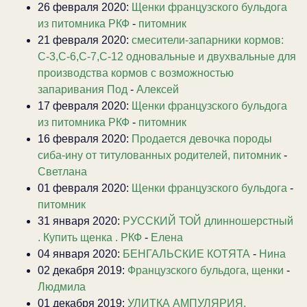
26 февраля 2020:
Щенки французского бульдога
из питомника РКФ
-
питомник
21 февраля 2020:
смесители-запарники кормов:
С-3,С-6,С-7,С-12 одновальные и двухвальные для
производства кормов с возможностью
запаривания Под
-
Алексей
17 февраля 2020:
Щенки французского бульдога
из питомника РКФ
-
питомник
16 февраля 2020:
Продается девочка породы
сиба-ину от титулованных родителей, питомник
-
Светлана
01 февраля 2020:
Щенки французского бульдога
-
питомник
31 января 2020:
РУССКИЙ ТОЙ длинношерстный
. Купить щенка . РКФ
-
Елена
04 января 2020:
БЕНГАЛЬСКИЕ КОТЯТА
-
Нина
02 декабря 2019:
Французского бульдога, щенки
-
Людмила
01 декабря 2019:
УЛИТКА АМПУЛЯРИЯ.