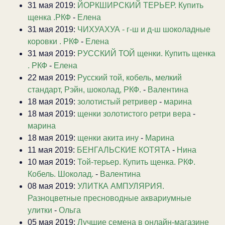
31 мая 2019:
ЙОРКШИРСКИЙ ТЕРЬЕР. Купить
щенка .РКФ
-
Елена
31 мая 2019:
ЧИХУАХУА - г-ш и д-ш шоколадные
коровки . РКФ
-
Елена
31 мая 2019:
РУССКИЙ ТОЙ щенки. Купить щенка
. РКФ
-
Елена
22 мая 2019:
Русский той, кобель, мелкий
стандарт, Рэйн, шоколад, РКФ.
-
Валентина
18 мая 2019:
золотистый ретривер
-
марина
18 мая 2019:
щенки золотистого ретри вера
-
марина
18 мая 2019:
щенки акита ину
-
Марина
11 мая 2019:
БЕНГАЛЬСКИЕ КОТЯТА
-
Нина
10 мая 2019:
Той-терьер. Купить щенка. РКФ.
Кобель. Шоколад.
-
Валентина
08 мая 2019:
УЛИТКА АМПУЛЯРИЯ.
Разноцветные пресноводные аквариумные
улитки
-
Ольга
05 мая 2019:
Лучшие семена в онлайн-магазине