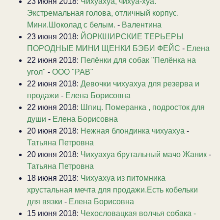
23 июня 2018:
Чихуахуа, чихуа-хуа.
Экстремальная голова, отличный корпус.
Мини.Шоколад с белым.
-
Валентина
23 июня 2018:
ЙОРКШИРСКИЕ ТЕРЬЕРЫ
ПОРОДНЫЕ МИНИ ЩЕНКИ БЭБИ ФЕЙС
-
Елена
22 июня 2018:
Пелёнки для собак "Пелёнка на
угол"
-
ООО "РАВ"
22 июня 2018:
Девочки чихуахуа для резерва и
продажи
-
Елена Борисовна
22 июня 2018:
Шпиц. Померанка , подросток для
души
-
Елена Борисовна
20 июня 2018:
Нежная блондинка чихуахуа
-
Татьяна Петровна
20 июня 2018:
Чихуахуа брутальный мачо Жаник
-
Татьяна Петровна
18 июня 2018:
Чихуахуа из питомника
хрустальная мечта для продажи.Есть кобельки
для вязки
-
Елена Борисовна
15 июня 2018:
Чехословацкая волчья собака -