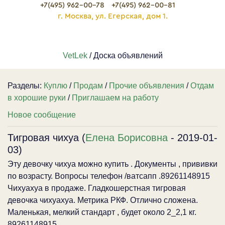
+7(495) 962-00-78
+7(495) 962-00-81
г. Москва, ул. Егерская, дом 1.
VetLek
/ Доска объявлений
Разделы:
Куплю
/
Продам
/
Прочие объявления
/
Отдам
в хорошие руки
/
Приглашаем на работу
Новое сообщение
Тигровая чихуа (
Елена Борисовна
- 2019-01-
03)
Эту девочку чихуа можно купить . Документы , прививки
по возрасту. Вопросы телефон /ватсапп .89261148915
Чихуахуа в продаже. Гладкошерстная тигровая
девочка чихуахуа. Метрика РКФ. Отлично сложена.
Маленькая, мелкий стандарт , будет около 2_2,1 кг.
89261148915