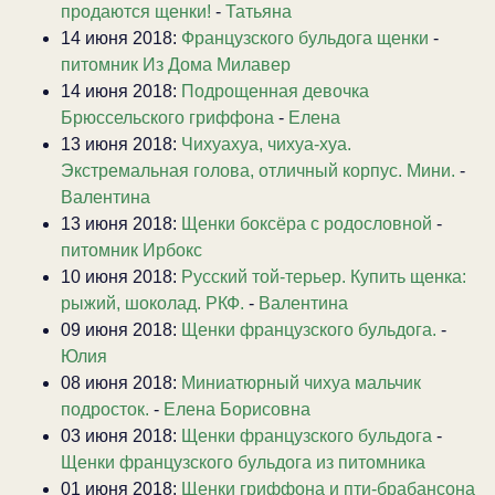
продаются щенки!
-
Татьяна
14 июня 2018:
Французского бульдога щенки
-
питомник Из Дома Милавер
14 июня 2018:
Подрощенная девочка
Брюссельского гриффона
-
Елена
13 июня 2018:
Чихуахуа, чихуа-хуа.
Экстремальная голова, отличный корпус. Мини.
-
Валентина
13 июня 2018:
Щенки боксёра с родословной
-
питомник Ирбокс
10 июня 2018:
Русский той-терьер. Купить щенка:
рыжий, шоколад. РКФ.
-
Валентина
09 июня 2018:
Щенки французского бульдога.
-
Юлия
08 июня 2018:
Миниатюрный чихуа мальчик
подросток.
-
Елена Борисовна
03 июня 2018:
Щенки французского бульдога
-
Щенки французского бульдога из питомника
01 июня 2018:
Щенки гриффона и пти-брабансона