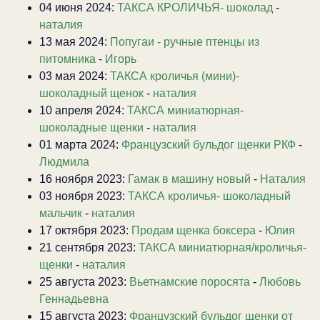
04 июня 2024:
ТАКСА КРОЛИЧЬЯ- шоколад
-
наталия
13 мая 2024:
Попугаи - ручные птенцы из
питомника
-
Игорь
03 мая 2024:
ТАКСА кроличья (мини)-
шоколадный щенок
-
наталия
10 апреля 2024:
ТАКСА миниатюрная-
шоколадные щенки
-
наталия
01 марта 2024:
Французский бульдог щенки РКФ
-
Людмила
16 ноября 2023:
Гамак в машину новый
-
Наталия
03 ноября 2023:
ТАКСА кроличья- шоколадный
мальчик
-
наталия
17 октября 2023:
Продам щенка боксера
-
Юлия
21 сентября 2023:
ТАКСА миниатюрная/кроличья-
щенки
-
наталия
25 августа 2023:
Вьетнамские поросята
-
Любовь
Геннадьевна
15 августа 2023:
Французский бульдог щенки от