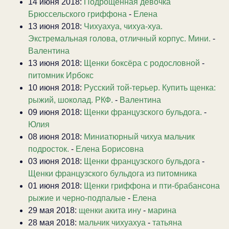
14 июня 2018:
Подрощенная девочка
Брюссельского гриффона
-
Елена
13 июня 2018:
Чихуахуа, чихуа-хуа.
Экстремальная голова, отличный корпус. Мини.
-
Валентина
13 июня 2018:
Щенки боксёра с родословной
-
питомник Ирбокс
10 июня 2018:
Русский той-терьер. Купить щенка:
рыжий, шоколад. РКФ.
-
Валентина
09 июня 2018:
Щенки французского бульдога.
-
Юлия
08 июня 2018:
Миниатюрный чихуа мальчик
подросток.
-
Елена Борисовна
03 июня 2018:
Щенки французского бульдога
-
Щенки французского бульдога из питомника
01 июня 2018:
Щенки гриффона и пти-брабансона
рыжие и черно-подпалые
-
Елена
29 мая 2018:
щенки акита ину
-
марина
28 мая 2018:
мальчик чихуахуа
-
татьяна