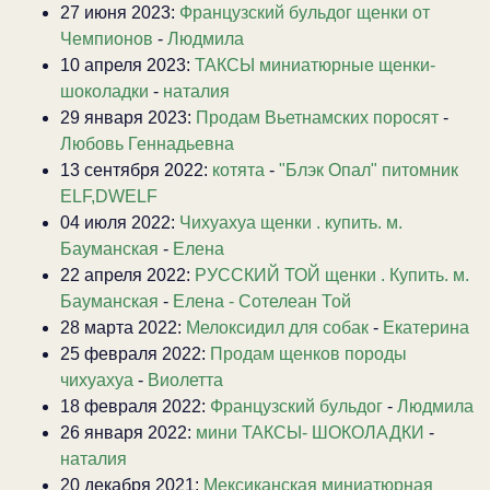
27 июня 2023:
Французский бульдог щенки от
Чемпионов
-
Людмила
10 апреля 2023:
ТАКСЫ миниатюрные щенки-
шоколадки
-
наталия
29 января 2023:
Продам Вьетнамских поросят
-
Любовь Геннадьевна
13 сентября 2022:
котята
-
"Блэк Опал" питомник
ELF,DWELF
04 июля 2022:
Чихуахуа щенки . купить. м.
Бауманская
-
Елена
22 апреля 2022:
РУССКИЙ ТОЙ щенки . Купить. м.
Бауманская
-
Елена - Сотелеан Той
28 марта 2022:
Мелоксидил для собак
-
Екатерина
25 февраля 2022:
Продам щенков породы
чихуахуа
-
Виолетта
18 февраля 2022:
Французский бульдог
-
Людмила
26 января 2022:
мини ТАКСЫ- ШОКОЛАДКИ
-
наталия
20 декабря 2021:
Мексиканская миниатюрная