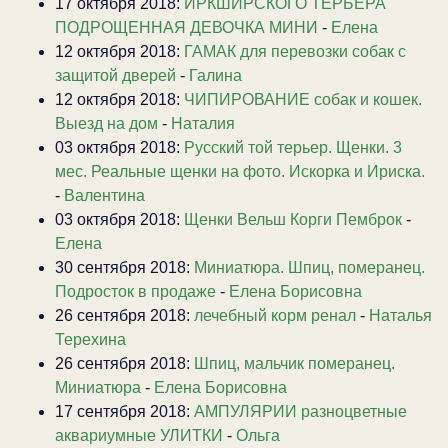
17 октября 2018:
ЙРКШИРСКОГО ТЕРЬЕРА
ПОДРОЩЕННАЯ ДЕВОЧКА МИНИ
-
Елена
12 октября 2018:
ГАМАК для перевозки собак с
защитой дверей
-
Галина
12 октября 2018:
ЧИПИРОВАНИЕ собак и кошек.
Выезд на дом
-
Наталия
03 октября 2018:
Русский той терьер. Щенки. 3
мес. Реальные щенки на фото. Искорка и Ириска.
-
Валентина
03 октября 2018:
Щенки Вельш Корги Пемброк
-
Елена
30 сентября 2018:
Миниатюра. Шпиц, померанец.
Подросток в продаже
-
Елена Борисовна
26 сентября 2018:
лечебный корм ренал
-
Наталья
Терехина
26 сентября 2018:
Шпиц, мальчик померанец.
Миниатюра
-
Елена Борисовна
17 сентября 2018:
АМПУЛЯРИИ разноцветные
аквариумные УЛИТКИ
-
Ольга