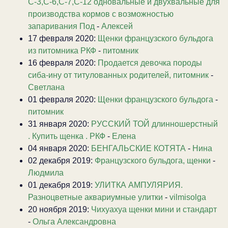
С-3,С-6,С-7,С-12 одновальные и двухвальные для
производства кормов с возможностью
запаривания Под
-
Алексей
17 февраля 2020:
Щенки французского бульдога
из питомника РКФ
-
питомник
16 февраля 2020:
Продается девочка породы
сиба-ину от титулованных родителей, питомник
-
Светлана
01 февраля 2020:
Щенки французского бульдога
-
питомник
31 января 2020:
РУССКИЙ ТОЙ длинношерстный
. Купить щенка . РКФ
-
Елена
04 января 2020:
БЕНГАЛЬСКИЕ КОТЯТА
-
Нина
02 декабря 2019:
Французского бульдога, щенки
-
Людмила
01 декабря 2019:
УЛИТКА АМПУЛЯРИЯ.
Разноцветные аквариумные улитки
-
vilmisolga
20 ноября 2019:
Чихуахуа щенки мини и стандарт
-
Ольга Александровна