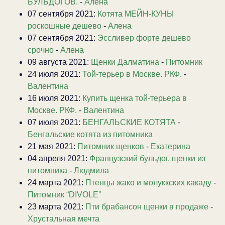
БУЛЬДОГОВ.
-
Алена
07 сентября 2021:
Котята МЕЙН-КУНЫ
роскошные дешево
-
Алена
07 сентября 2021:
Эссливер форте дешево
срочно
-
Алена
09 августа 2021:
Щенки Далматина
-
Питомник
24 июля 2021:
Той-терьер в Москве. РКФ.
-
Валентина
16 июля 2021:
Купить щенка той-терьера в
Москве. РКФ.
-
Валентина
07 июля 2021:
БЕНГАЛЬСКИЕ КОТЯТА
-
Бенгальские котята из питомника
21 мая 2021:
Питомник щенков
-
Екатерина
04 апреля 2021:
Французский бульдог, щенки из
питомника
-
Людмила
24 марта 2021:
Птенцы жако и молуккских какаду
-
Питомник “DIVOLE”
23 марта 2021:
Пти брабансон щенки в продаже
-
Хрустальная мечта