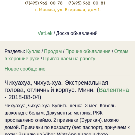
+7(495) 962-00-78
+7(495) 962-00-81
г. Москва, ул. Егерская, дом 1.
VetLek
/ Доска объявлений
Разделы:
Куплю
/
Продам
/
Прочие объявления
/
Отдам
в хорошие руки
/
Приглашаем на работу
Новое сообщение
Чихуахуа, чихуа-хуа. Экстремальная
голова, отличный корпус. Мини. (
Валентина
- 2018-08-04)
Чихуахуа, чихуа-хуа. Купить щенка. 3 мес. Кобель
шоколад с белым. Документы: метрика РКФ,
проставлено клеймо, 2 прививки (Эурикан), можно
домой. Прививки по возрасту (вет. паспорт), приучаем к
лотку. Вышлю на Viber, WhtsApp видео и фото.