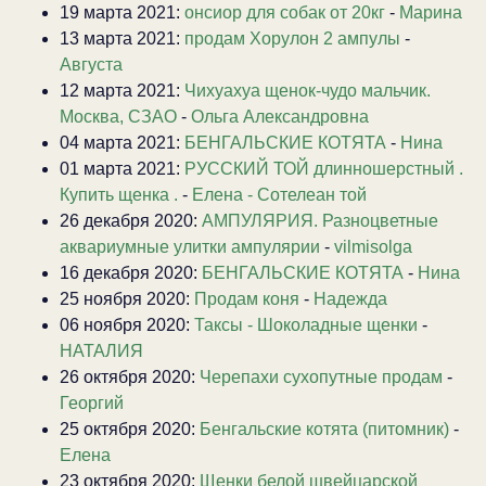
19 марта 2021:
онсиор для собак от 20кг
-
Марина
13 марта 2021:
продам Хорулон 2 ампулы
-
Августа
12 марта 2021:
Чихуахуа щенок-чудо мальчик.
Москва, СЗАО
-
Ольга Александровна
04 марта 2021:
БЕНГАЛЬСКИЕ КОТЯТА
-
Нина
01 марта 2021:
РУССКИЙ ТОЙ длинношерстный .
Купить щенка .
-
Елена - Сотелеан той
26 декабря 2020:
АМПУЛЯРИЯ. Разноцветные
аквариумные улитки ампулярии
-
vilmisolga
16 декабря 2020:
БЕНГАЛЬСКИЕ КОТЯТА
-
Нина
25 ноября 2020:
Продам коня
-
Надежда
06 ноября 2020:
Таксы - Шоколадные щенки
-
НАТАЛИЯ
26 октября 2020:
Черепахи сухопутные продам
-
Георгий
25 октября 2020:
Бенгальские котята (питомник)
-
Елена
23 октября 2020:
Щенки белой швейцарской