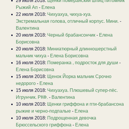
29 июля 2018:
Щенки померанский шпиц питомник
Рыжий Ап
-
Елена
22 июля 2018:
Чихуахуа, чихуа-хуа.
Экстремальная голова, отличный корпус. Мини.
-
Валентина
20 июля 2018:
Черный брабансончик
-
Елена
Борисовна
20 июля 2018:
Миниатюрный длинношерстный
мальчик чихуа
-
Елена Борисовна
16 июля 2018:
Померанка , подросток для души
-
Елена Борисовна
15 июля 2018:
Щенок Йорка мальчик Срочно
недорого
-
Елена
15 июля 2018:
Чихуахуа. Плюшевый супер-пёс.
Игрунчик. РКФ.
-
Валентина
10 июля 2018:
Щенки гриффона и пти-брабансона
рыжие и черно-подпалые
-
Елена
10 июля 2018:
Подрощенная девочка
Брюссельского гриффона
-
Елена