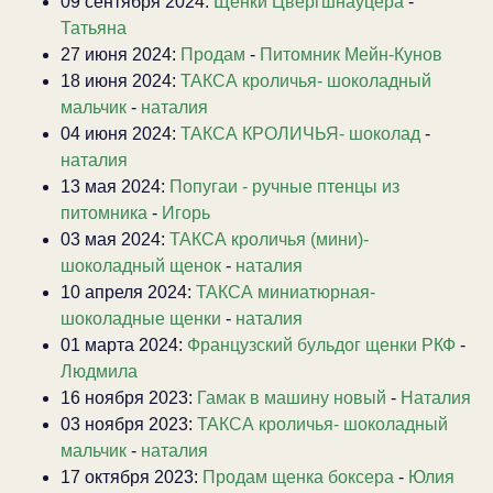
09 сентября 2024:
Щенки Цвергшнауцера
-
Татьяна
27 июня 2024:
Продам
-
Питомник Мейн-Кунов
18 июня 2024:
ТАКСА кроличья- шоколадный
мальчик
-
наталия
04 июня 2024:
ТАКСА КРОЛИЧЬЯ- шоколад
-
наталия
13 мая 2024:
Попугаи - ручные птенцы из
питомника
-
Игорь
03 мая 2024:
ТАКСА кроличья (мини)-
шоколадный щенок
-
наталия
10 апреля 2024:
ТАКСА миниатюрная-
шоколадные щенки
-
наталия
01 марта 2024:
Французский бульдог щенки РКФ
-
Людмила
16 ноября 2023:
Гамак в машину новый
-
Наталия
03 ноября 2023:
ТАКСА кроличья- шоколадный
мальчик
-
наталия
17 октября 2023:
Продам щенка боксера
-
Юлия