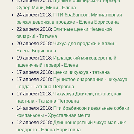
25 апреля 2018:
Щенки Йоркширского терьера
Супер Мини, Мини
-
Елена
24 апреля 2018:
ПТИ брабансон. Миниатюрная
рыжая девочка в продаже
-
Елена Борисовна
22 апреля 2018:
Элитные щенки Немецкой
овчарки!
-
Татьяна
20 апреля 2018:
Чихуа для продажи и вязки
-
Елена Борисовна
19 апреля 2018:
Ирландский мягкошерстный
пшеничный терьер!
-
Елена
17 апреля 2018:
щенки чихуахуа
-
татьяна
17 апреля 2018:
Пушистое очарование - чихуахуа
Герда
-
Татьяна Петровна
17 апреля 2018:
Чихуахуа Джилли, нежная, как
пастила
-
Татьяна Петровна
14 апреля 2018:
Пти брабансон идеальные собаки
компаньоны
-
Хрустальная мечта
12 апреля 2018:
Длинношерстный чихуа мальчик
недорого
-
Елена Борисовна