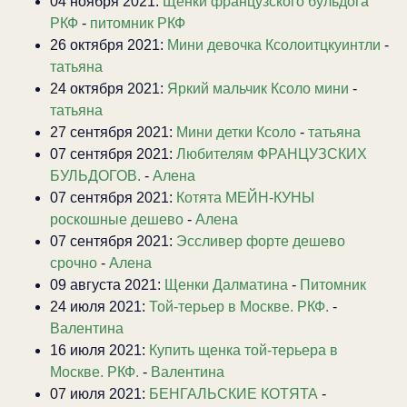
04 ноября 2021:
Щенки французского бульдога
РКФ
-
питомник РКФ
26 октября 2021:
Мини девочка Ксолоитцкуинтли
-
татьяна
24 октября 2021:
Яркий мальчик Ксоло мини
-
татьяна
27 сентября 2021:
Мини детки Ксоло
-
татьяна
07 сентября 2021:
Любителям ФРАНЦУЗСКИХ
БУЛЬДОГОВ.
-
Алена
07 сентября 2021:
Котята МЕЙН-КУНЫ
роскошные дешево
-
Алена
07 сентября 2021:
Эссливер форте дешево
срочно
-
Алена
09 августа 2021:
Щенки Далматина
-
Питомник
24 июля 2021:
Той-терьер в Москве. РКФ.
-
Валентина
16 июля 2021:
Купить щенка той-терьера в
Москве. РКФ.
-
Валентина
07 июля 2021:
БЕНГАЛЬСКИЕ КОТЯТА
-