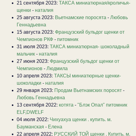
21 сентября 2023:
ТАКСА миниатюрная/кроличья-
щенки
-
наталия
25 августа 2023:
Вьетнамские поросята
-
Любовь
Геннадьевна
15 августа 2023:
Французский бульдог щенки от
Чемпионов РКФ
-
питомник
31 июля 2023:
ТАКСА миниатюрная- шоколадный
мальчик
-
наталия
27 июня 2023:
Французский бульдог щенки от
Чемпионов
-
Людмила
10 апреля 2023:
ТАКСЫ миниатюрные щенки-
шоколадки
-
наталия
29 января 2023:
Продам Вьетнамских поросят
-
Любовь Геннадьевна
13 сентября 2022:
котята
-
"Блэк Опал" питомник
ELF,DWELF
04 июля 2022:
Чихуахуа щенки . купить. м.
Бауманская
-
Елена
22 апреля 2022:
РУССКИЙ ТОЙ щенки . Купить. м.