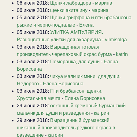
06 июля 2018:
Щенки лабрадора
-
марина
06 июля 2018:
щенки акита ину
-
марина
05 июля 2018:
Щенки гриффона и пти-брабансона
рыжие и черно-подпалые
-
Елена
05 июля 2018:
УЛИТКА АМПУЛЯРИЯ.
Разноцветные улитки для аквариума
-
vilmisolga
03 июля 2018:
Выращенная готовая
производитель черепаховый окрас бурма
-
katrin
03 июля 2018:
Померанка, для души
-
Елена
Борисовна
03 июля 2018:
чихуа мальчик мини, для души.
Недорого
-
Елена Борисовна
03 июля 2018:
Пти брабансон, щенки,
Хрустальная мечта
-
Елена Борисовна
29 июня 2018:
оскошный кремовый бурманский
мальчик для души и разведения
-
катрин
29 июня 2018:
Выращенный бурманский
шикарный производитель редкого окраса в
разведение
-
катрин