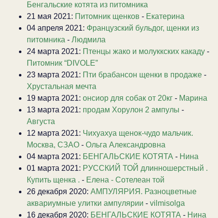
Бенгальские котята из питомника
21 мая 2021:
Питомник щенков
-
Екатерина
04 апреля 2021:
Французский бульдог, щенки из
питомника
-
Людмила
24 марта 2021:
Птенцы жако и молуккских какаду
-
Питомник “DIVOLE”
23 марта 2021:
Пти брабансон щенки в продаже
-
Хрустальная мечта
19 марта 2021:
онсиор для собак от 20кг
-
Марина
13 марта 2021:
продам Хорулон 2 ампулы
-
Августа
12 марта 2021:
Чихуахуа щенок-чудо мальчик.
Москва, СЗАО
-
Ольга Александровна
04 марта 2021:
БЕНГАЛЬСКИЕ КОТЯТА
-
Нина
01 марта 2021:
РУССКИЙ ТОЙ длинношерстный .
Купить щенка .
-
Елена - Сотелеан той
26 декабря 2020:
АМПУЛЯРИЯ. Разноцветные
аквариумные улитки ампулярии
-
vilmisolga
16 декабря 2020:
БЕНГАЛЬСКИЕ КОТЯТА
-
Нина