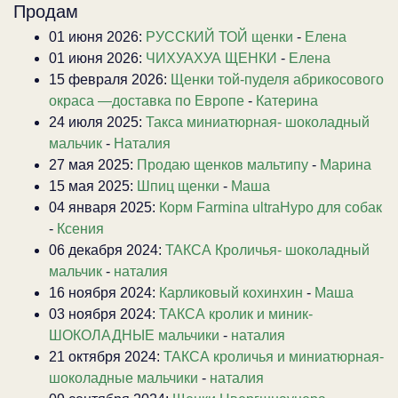
Продам
01 июня 2026:
РУССКИЙ ТОЙ щенки
-
Елена
01 июня 2026:
ЧИХУАХУА ЩЕНКИ
-
Елена
15 февраля 2026:
Щенки той-пуделя абрикосового
окраса —доставка по Европе
-
Катерина
24 июля 2025:
Такса миниатюрная- шоколадный
мальчик
-
Наталия
27 мая 2025:
Продаю щенков мальтипу
-
Марина
15 мая 2025:
Шпиц щенки
-
Маша
04 января 2025:
Корм Farmina ultraHypo для собак
-
Ксения
06 декабря 2024:
ТАКСА Кроличья- шоколадный
мальчик
-
наталия
16 ноября 2024:
Карликовый кохинхин
-
Маша
03 ноября 2024:
ТАКСА кролик и миник-
ШОКОЛАДНЫЕ мальчики
-
наталия
21 октября 2024:
ТАКСА кроличья и миниатюрная-
шоколадные мальчики
-
наталия