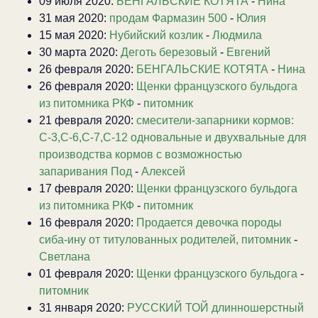
09 июля 2020:
БЕНГАЛЬСКИЕ КОТЯТА
-
Нина
31 мая 2020:
продам Фармазин 500
-
Юлия
15 мая 2020:
Нубийский козлик
-
Людмила
30 марта 2020:
Деготь березовый
-
Евгений
26 февраля 2020:
БЕНГАЛЬСКИЕ КОТЯТА
-
Нина
26 февраля 2020:
Щенки французского бульдога
из питомника РКФ
-
питомник
21 февраля 2020:
смесители-запарники кормов:
С-3,С-6,С-7,С-12 одновальные и двухвальные для
производства кормов с возможностью
запаривания Под
-
Алексей
17 февраля 2020:
Щенки французского бульдога
из питомника РКФ
-
питомник
16 февраля 2020:
Продается девочка породы
сиба-ину от титулованных родителей, питомник
-
Светлана
01 февраля 2020:
Щенки французского бульдога
-
питомник
31 января 2020:
РУССКИЙ ТОЙ длинношерстный