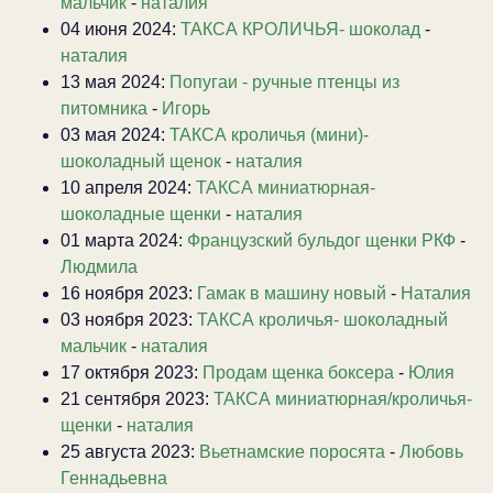
мальчик
-
наталия
04 июня 2024:
ТАКСА КРОЛИЧЬЯ- шоколад
-
наталия
13 мая 2024:
Попугаи - ручные птенцы из
питомника
-
Игорь
03 мая 2024:
ТАКСА кроличья (мини)-
шоколадный щенок
-
наталия
10 апреля 2024:
ТАКСА миниатюрная-
шоколадные щенки
-
наталия
01 марта 2024:
Французский бульдог щенки РКФ
-
Людмила
16 ноября 2023:
Гамак в машину новый
-
Наталия
03 ноября 2023:
ТАКСА кроличья- шоколадный
мальчик
-
наталия
17 октября 2023:
Продам щенка боксера
-
Юлия
21 сентября 2023:
ТАКСА миниатюрная/кроличья-
щенки
-
наталия
25 августа 2023:
Вьетнамские поросята
-
Любовь
Геннадьевна