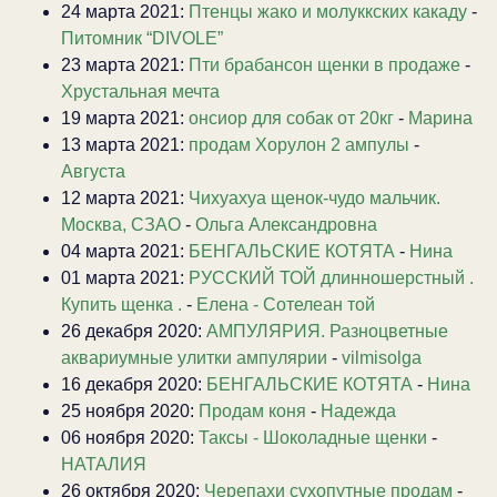
24 марта 2021:
Птенцы жако и молуккских какаду
-
Питомник “DIVOLE”
23 марта 2021:
Пти брабансон щенки в продаже
-
Хрустальная мечта
19 марта 2021:
онсиор для собак от 20кг
-
Марина
13 марта 2021:
продам Хорулон 2 ампулы
-
Августа
12 марта 2021:
Чихуахуа щенок-чудо мальчик.
Москва, СЗАО
-
Ольга Александровна
04 марта 2021:
БЕНГАЛЬСКИЕ КОТЯТА
-
Нина
01 марта 2021:
РУССКИЙ ТОЙ длинношерстный .
Купить щенка .
-
Елена - Сотелеан той
26 декабря 2020:
АМПУЛЯРИЯ. Разноцветные
аквариумные улитки ампулярии
-
vilmisolga
16 декабря 2020:
БЕНГАЛЬСКИЕ КОТЯТА
-
Нина
25 ноября 2020:
Продам коня
-
Надежда
06 ноября 2020:
Таксы - Шоколадные щенки
-
НАТАЛИЯ
26 октября 2020:
Черепахи сухопутные продам
-