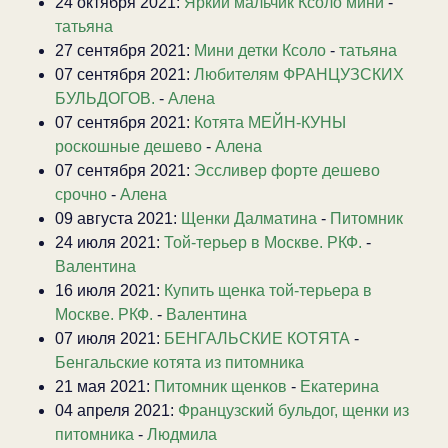
24 октября 2021:
Яркий мальчик Ксоло мини
-
татьяна
27 сентября 2021:
Мини детки Ксоло
-
татьяна
07 сентября 2021:
Любителям ФРАНЦУЗСКИХ
БУЛЬДОГОВ.
-
Алена
07 сентября 2021:
Котята МЕЙН-КУНЫ
роскошные дешево
-
Алена
07 сентября 2021:
Эссливер форте дешево
срочно
-
Алена
09 августа 2021:
Щенки Далматина
-
Питомник
24 июля 2021:
Той-терьер в Москве. РКФ.
-
Валентина
16 июля 2021:
Купить щенка той-терьера в
Москве. РКФ.
-
Валентина
07 июля 2021:
БЕНГАЛЬСКИЕ КОТЯТА
-
Бенгальские котята из питомника
21 мая 2021:
Питомник щенков
-
Екатерина
04 апреля 2021:
Французский бульдог, щенки из
питомника
-
Людмила