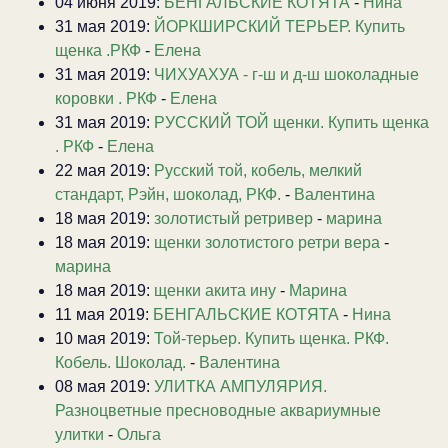
04 июня 2019:
БЕНГАЛЬСКИЕ КОТЯТА
-
Нина
31 мая 2019:
ЙОРКШИРСКИЙ ТЕРЬЕР. Купить
щенка .РКФ
-
Елена
31 мая 2019:
ЧИХУАХУА - г-ш и д-ш шоколадные
коровки . РКФ
-
Елена
31 мая 2019:
РУССКИЙ ТОЙ щенки. Купить щенка
. РКФ
-
Елена
22 мая 2019:
Русский той, кобель, мелкий
стандарт, Рэйн, шоколад, РКФ.
-
Валентина
18 мая 2019:
золотистый ретривер
-
марина
18 мая 2019:
щенки золотистого ретри вера
-
марина
18 мая 2019:
щенки акита ину
-
Марина
11 мая 2019:
БЕНГАЛЬСКИЕ КОТЯТА
-
Нина
10 мая 2019:
Той-терьер. Купить щенка. РКФ.
Кобель. Шоколад.
-
Валентина
08 мая 2019:
УЛИТКА АМПУЛЯРИЯ.
Разноцветные пресноводные аквариумные
улитки
-
Ольга