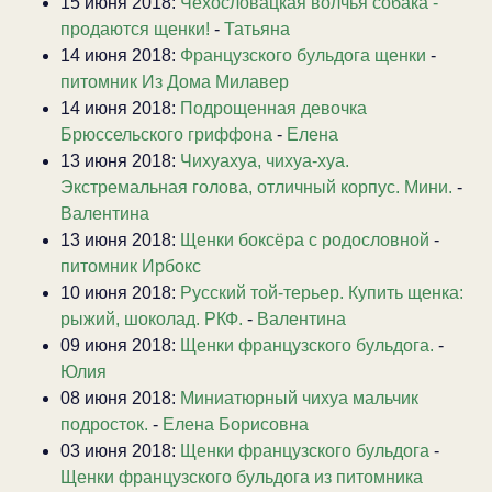
15 июня 2018:
Чехословацкая волчья собака -
продаются щенки!
-
Татьяна
14 июня 2018:
Французского бульдога щенки
-
питомник Из Дома Милавер
14 июня 2018:
Подрощенная девочка
Брюссельского гриффона
-
Елена
13 июня 2018:
Чихуахуа, чихуа-хуа.
Экстремальная голова, отличный корпус. Мини.
-
Валентина
13 июня 2018:
Щенки боксёра с родословной
-
питомник Ирбокс
10 июня 2018:
Русский той-терьер. Купить щенка:
рыжий, шоколад. РКФ.
-
Валентина
09 июня 2018:
Щенки французского бульдога.
-
Юлия
08 июня 2018:
Миниатюрный чихуа мальчик
подросток.
-
Елена Борисовна
03 июня 2018:
Щенки французского бульдога
-
Щенки французского бульдога из питомника