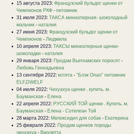
15 августа 2023:
Французский бульдог щенки от
Чемпионов РКФ
-
питомник
31 июля 2023:
ТАКСА миниатюрная- шоколадный
мальчик
-
наталия
27 июня 2023:
Французский бульдог щенки от
Чемпионов
-
Людмила
10 апреля 2023:
ТАКСЫ миниатюрные щенки-
шоколадки
-
наталия
29 января 2023:
Продам Вьетнамских поросят
-
Любовь Геннадьевна
13 сентября 2022:
котята
-
"Блэк Опал" питомник
ELF,DWELF
04 июля 2022:
Чихуахуа щенки . купить. м.
Бауманская
-
Елена
22 апреля 2022:
РУССКИЙ ТОЙ щенки . Купить. м.
Бауманская
-
Елена - Сотелеан Той
28 марта 2022:
Мелоксидил для собак
-
Екатерина
25 февраля 2022:
Продам щенков породы
чихуахуа
-
Виолетта