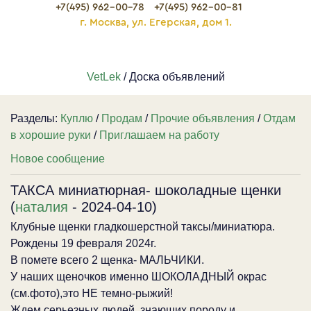
+7(495) 962-00-78
+7(495) 962-00-81
г. Москва, ул. Егерская, дом 1.
VetLek
/ Доска объявлений
Разделы:
Куплю
/
Продам
/
Прочие объявления
/
Отдам
в хорошие руки
/
Приглашаем на работу
Новое сообщение
ТАКСА миниатюрная- шоколадные щенки
(
наталия
- 2024-04-10)
Клубные щенки гладкошерстной таксы/миниатюра.
Рождены 19 февраля 2024г.
В помете всего 2 щенка- МАЛЬЧИКИ.
У наших щеночков именно ШОКОЛАДНЫЙ окрас
(см.фото),это НЕ темно-рыжий!
Ждем серьезных людей, знающих породу и