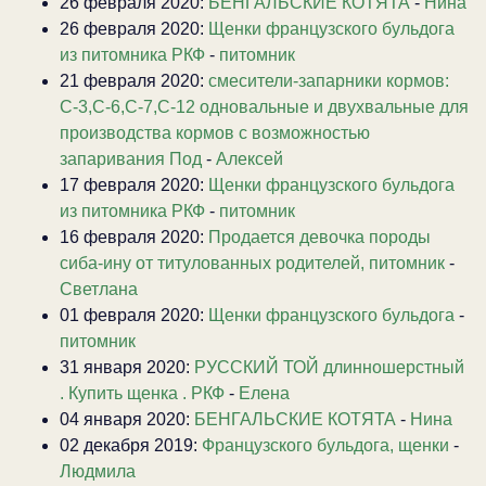
26 февраля 2020:
БЕНГАЛЬСКИЕ КОТЯТА
-
Нина
26 февраля 2020:
Щенки французского бульдога
из питомника РКФ
-
питомник
21 февраля 2020:
смесители-запарники кормов:
С-3,С-6,С-7,С-12 одновальные и двухвальные для
производства кормов с возможностью
запаривания Под
-
Алексей
17 февраля 2020:
Щенки французского бульдога
из питомника РКФ
-
питомник
16 февраля 2020:
Продается девочка породы
сиба-ину от титулованных родителей, питомник
-
Светлана
01 февраля 2020:
Щенки французского бульдога
-
питомник
31 января 2020:
РУССКИЙ ТОЙ длинношерстный
. Купить щенка . РКФ
-
Елена
04 января 2020:
БЕНГАЛЬСКИЕ КОТЯТА
-
Нина
02 декабря 2019:
Французского бульдога, щенки
-
Людмила