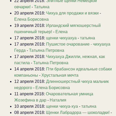
22 апреля 2018:
Элитные щенки Немецкой
овчарки!
-
Татьяна
20 апреля 2018:
Чихуа для продажи и вязки
-
Елена Борисовна
19 апреля 2018:
Ирландский мягкошерстный
пшеничный терьер!
-
Елена
17 апреля 2018:
щенки чихуахуа
-
татьяна
17 апреля 2018:
Пушистое очарование - чихуахуа
Герда
-
Татьяна Петровна
17 апреля 2018:
Чихуахуа Джилли, нежная, как
пастила
-
Татьяна Петровна
14 апреля 2018:
Пти брабансон идеальные собаки
компаньоны
-
Хрустальная мечта
12 апреля 2018:
Длинношерстный чихуа мальчик
недорого
-
Елена Борисовна
11 апреля 2018:
Очаровательная умница
Жозефина в дар
-
Наталия
10 апреля 2018:
щенки чихуа-хуа
-
татьяна
08 апреля 2018:
Щенки Лабрадора — шоколадки!
-