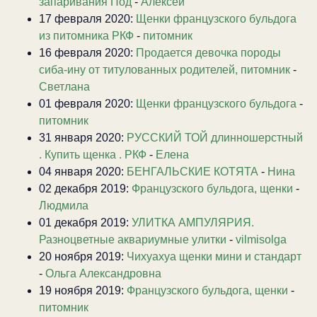
запаривания Под
-
Алексей
17 февраля 2020:
Щенки французского бульдога
из питомника РКФ
-
питомник
16 февраля 2020:
Продается девочка породы
сиба-ину от титулованных родителей, питомник
-
Светлана
01 февраля 2020:
Щенки французского бульдога
-
питомник
31 января 2020:
РУССКИЙ ТОЙ длинношерстный
. Купить щенка . РКФ
-
Елена
04 января 2020:
БЕНГАЛЬСКИЕ КОТЯТА
-
Нина
02 декабря 2019:
Французского бульдога, щенки
-
Людмила
01 декабря 2019:
УЛИТКА АМПУЛЯРИЯ.
Разноцветные аквариумные улитки
-
vilmisolga
20 ноября 2019:
Чихуахуа щенки мини и стандарт
-
Ольга Александровна
19 ноября 2019:
Французского бульдога, щенки
-
питомник