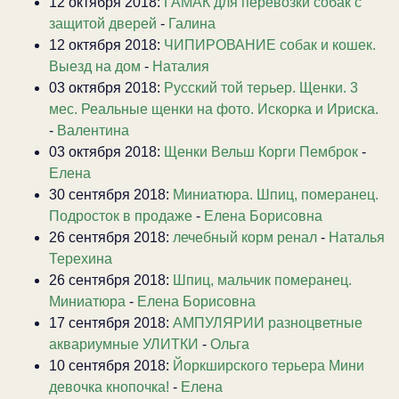
12 октября 2018:
ГАМАК для перевозки собак с
защитой дверей
-
Галина
12 октября 2018:
ЧИПИРОВАНИЕ собак и кошек.
Выезд на дом
-
Наталия
03 октября 2018:
Русский той терьер. Щенки. 3
мес. Реальные щенки на фото. Искорка и Ириска.
-
Валентина
03 октября 2018:
Щенки Вельш Корги Пемброк
-
Елена
30 сентября 2018:
Миниатюра. Шпиц, померанец.
Подросток в продаже
-
Елена Борисовна
26 сентября 2018:
лечебный корм ренал
-
Наталья
Терехина
26 сентября 2018:
Шпиц, мальчик померанец.
Миниатюра
-
Елена Борисовна
17 сентября 2018:
АМПУЛЯРИИ разноцветные
аквариумные УЛИТКИ
-
Ольга
10 сентября 2018:
Йоркширского терьера Мини
девочка кнопочка!
-
Елена