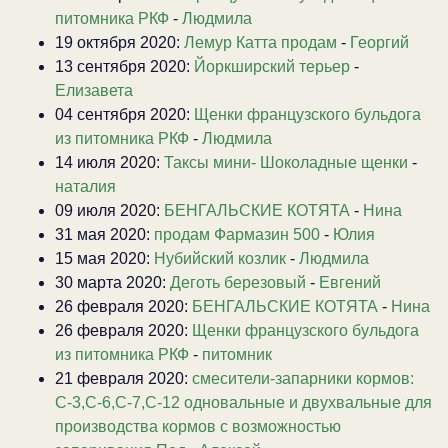
питомника РКФ
-
Людмила
19 октября 2020:
Лемур Катта продам
-
Георгий
13 сентября 2020:
Йоркширский терьер
-
Елизавета
04 сентября 2020:
Щенки французского бульдога
из питомника РКФ
-
Людмила
14 июля 2020:
Таксы мини- Шоколадные щенки
-
наталия
09 июля 2020:
БЕНГАЛЬСКИЕ КОТЯТА
-
Нина
31 мая 2020:
продам Фармазин 500
-
Юлия
15 мая 2020:
Нубийский козлик
-
Людмила
30 марта 2020:
Деготь березовый
-
Евгений
26 февраля 2020:
БЕНГАЛЬСКИЕ КОТЯТА
-
Нина
26 февраля 2020:
Щенки французского бульдога
из питомника РКФ
-
питомник
21 февраля 2020:
смесители-запарники кормов:
С-3,С-6,С-7,С-12 одновальные и двухвальные для
производства кормов с возможностью