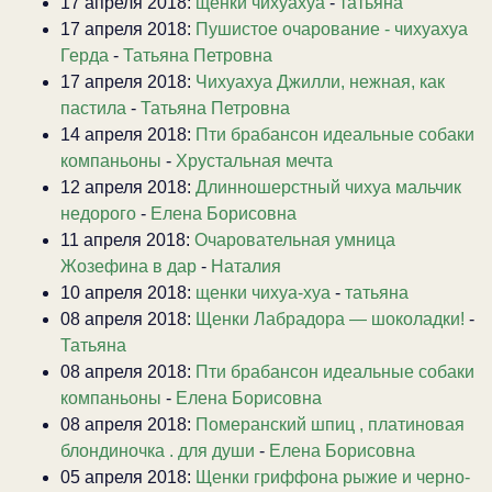
17 апреля 2018:
щенки чихуахуа
-
татьяна
17 апреля 2018:
Пушистое очарование - чихуахуа
Герда
-
Татьяна Петровна
17 апреля 2018:
Чихуахуа Джилли, нежная, как
пастила
-
Татьяна Петровна
14 апреля 2018:
Пти брабансон идеальные собаки
компаньоны
-
Хрустальная мечта
12 апреля 2018:
Длинношерстный чихуа мальчик
недорого
-
Елена Борисовна
11 апреля 2018:
Очаровательная умница
Жозефина в дар
-
Наталия
10 апреля 2018:
щенки чихуа-хуа
-
татьяна
08 апреля 2018:
Щенки Лабрадора — шоколадки!
-
Татьяна
08 апреля 2018:
Пти брабансон идеальные собаки
компаньоны
-
Елена Борисовна
08 апреля 2018:
Померанский шпиц , платиновая
блондиночка . для души
-
Елена Борисовна
05 апреля 2018:
Щенки гриффона рыжие и черно-