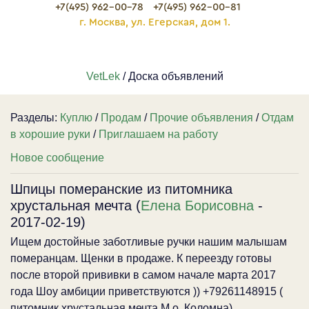
+7(495) 962-00-78
+7(495) 962-00-81
г. Москва, ул. Егерская, дом 1.
VetLek
/ Доска объявлений
Разделы:
Куплю
/
Продам
/
Прочие объявления
/
Отдам
в хорошие руки
/
Приглашаем на работу
Новое сообщение
Шпицы померанские из питомника
хрустальная мечта (
Елена Борисовна
-
2017-02-19)
Ищем достойные заботливые ручки нашим малышам
померанцам. Щенки в продаже. К переезду готовы
после второй прививки в самом начале марта 2017
года Шоу амбиции приветствуются )) +79261148915 (
питомник хрустальная мечта М.о. Коломна)