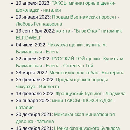
10 апреля 2023:
ТАКСЫ миниатюрные щенки-
шоколадки
-
наталия
29 января 2023:
Продам Вьетнамских поросят
-
Любовь Геннадьевна
13 сентября 2022:
котята
-
"Блэк Опал" питомник
ELF,DWELF
04 июля 2022:
Чихуахуа щенки . купить. м.
Бауманская
-
Елена
22 апреля 2022:
РУССКИЙ ТОЙ щенки . Купить. м.
Бауманская
-
Елена - Сотелеан Той
28 марта 2022:
Мелоксидил для собак
-
Екатерина
25 февраля 2022:
Продам щенков породы
чихуахуа
-
Виолетта
18 февраля 2022:
Французский бульдог
-
Людмила
26 января 2022:
мини ТАКСЫ- ШОКОЛАДКИ
-
наталия
20 декабря 2021:
Мексиканская миниатюрная
девочка
-
татьяна
15 декабря 2021:
Щенки французского бульдога