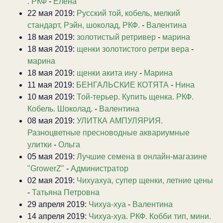
. РКФ
-
Елена
22 мая 2019:
Русский той, кобель, мелкий
стандарт, Рэйн, шоколад, РКФ.
-
Валентина
18 мая 2019:
золотистый ретривер
-
марина
18 мая 2019:
щенки золотистого ретри вера
-
марина
18 мая 2019:
щенки акита ину
-
Марина
11 мая 2019:
БЕНГАЛЬСКИЕ КОТЯТА
-
Нина
10 мая 2019:
Той-терьер. Купить щенка. РКФ.
Кобель. Шоколад.
-
Валентина
08 мая 2019:
УЛИТКА АМПУЛЯРИЯ.
Разноцветные пресноводные аквариумные
улитки
-
Ольга
05 мая 2019:
Лучшие семена в онлайн-магазине
"GrowerZ"
-
Администратор
02 мая 2019:
Чихуахуа, супер щенки, летние цены
-
Татьяна Петровна
29 апреля 2019:
Чихуа-хуа
-
Валентина
14 апреля 2019:
Чихуа-хуа. РКФ. Кобби тип, мини.