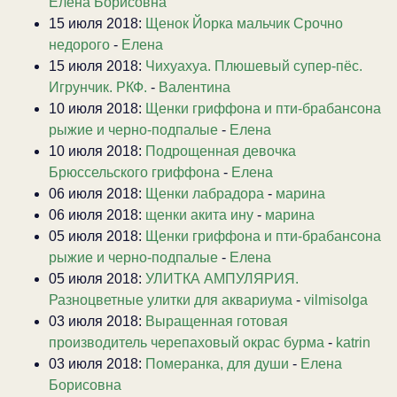
Елена Борисовна
15 июля 2018:
Щенок Йорка мальчик Срочно
недорого
-
Елена
15 июля 2018:
Чихуахуа. Плюшевый супер-пёс.
Игрунчик. РКФ.
-
Валентина
10 июля 2018:
Щенки гриффона и пти-брабансона
рыжие и черно-подпалые
-
Елена
10 июля 2018:
Подрощенная девочка
Брюссельского гриффона
-
Елена
06 июля 2018:
Щенки лабрадора
-
марина
06 июля 2018:
щенки акита ину
-
марина
05 июля 2018:
Щенки гриффона и пти-брабансона
рыжие и черно-подпалые
-
Елена
05 июля 2018:
УЛИТКА АМПУЛЯРИЯ.
Разноцветные улитки для аквариума
-
vilmisolga
03 июля 2018:
Выращенная готовая
производитель черепаховый окрас бурма
-
katrin
03 июля 2018:
Померанка, для души
-
Елена
Борисовна