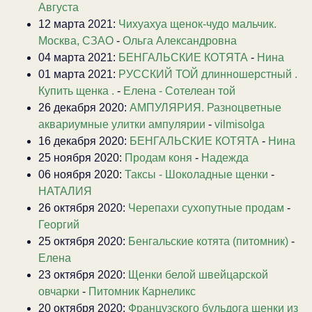
Августа
12 марта 2021:
Чихуахуа щенок-чудо мальчик.
Москва, СЗАО
-
Ольга Александровна
04 марта 2021:
БЕНГАЛЬСКИЕ КОТЯТА
-
Нина
01 марта 2021:
РУССКИЙ ТОЙ длинношерстный .
Купить щенка .
-
Елена - Сотелеан той
26 декабря 2020:
АМПУЛЯРИЯ. Разноцветные
аквариумные улитки ампулярии
-
vilmisolga
16 декабря 2020:
БЕНГАЛЬСКИЕ КОТЯТА
-
Нина
25 ноября 2020:
Продам коня
-
Надежда
06 ноября 2020:
Таксы - Шоколадные щенки
-
НАТАЛИЯ
26 октября 2020:
Черепахи сухопутные продам
-
Георгий
25 октября 2020:
Бенгальские котята (питомник)
-
Елена
23 октября 2020:
Щенки белой швейцарской
овчарки
-
Питомник Карнеликс
20 октября 2020:
Французского бульдога щенки из