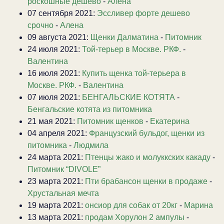
роскошные дешево
-
Алена
07 сентября 2021:
Эссливер форте дешево
срочно
-
Алена
09 августа 2021:
Щенки Далматина
-
Питомник
24 июля 2021:
Той-терьер в Москве. РКФ.
-
Валентина
16 июля 2021:
Купить щенка той-терьера в
Москве. РКФ.
-
Валентина
07 июля 2021:
БЕНГАЛЬСКИЕ КОТЯТА
-
Бенгальские котята из питомника
21 мая 2021:
Питомник щенков
-
Екатерина
04 апреля 2021:
Французский бульдог, щенки из
питомника
-
Людмила
24 марта 2021:
Птенцы жако и молуккских какаду
-
Питомник “DIVOLE”
23 марта 2021:
Пти брабансон щенки в продаже
-
Хрустальная мечта
19 марта 2021:
онсиор для собак от 20кг
-
Марина
13 марта 2021:
продам Хорулон 2 ампулы
-