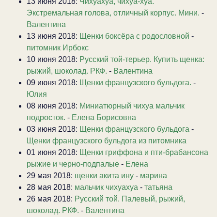
13 июня 2018:
Чихуахуа, чихуа-хуа.
Экстремальная голова, отличный корпус. Мини.
-
Валентина
13 июня 2018:
Щенки боксёра с родословной
-
питомник Ирбокс
10 июня 2018:
Русский той-терьер. Купить щенка:
рыжий, шоколад. РКФ.
-
Валентина
09 июня 2018:
Щенки французского бульдога.
-
Юлия
08 июня 2018:
Миниатюрный чихуа мальчик
подросток.
-
Елена Борисовна
03 июня 2018:
Щенки французского бульдога
-
Щенки французского бульдога из питомника
01 июня 2018:
Щенки гриффона и пти-брабансона
рыжие и черно-подпалые
-
Елена
29 мая 2018:
щенки акита ину
-
марина
28 мая 2018:
мальчик чихуахуа
-
татьяна
26 мая 2018:
Русский той. Палевый, рыжий,
шоколад. РКФ.
-
Валентина