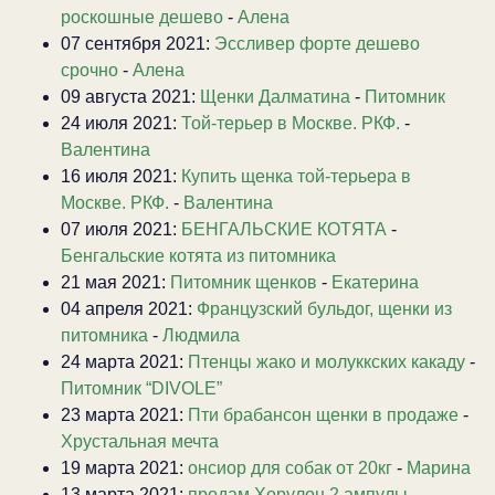
роскошные дешево
-
Алена
07 сентября 2021:
Эссливер форте дешево
срочно
-
Алена
09 августа 2021:
Щенки Далматина
-
Питомник
24 июля 2021:
Той-терьер в Москве. РКФ.
-
Валентина
16 июля 2021:
Купить щенка той-терьера в
Москве. РКФ.
-
Валентина
07 июля 2021:
БЕНГАЛЬСКИЕ КОТЯТА
-
Бенгальские котята из питомника
21 мая 2021:
Питомник щенков
-
Екатерина
04 апреля 2021:
Французский бульдог, щенки из
питомника
-
Людмила
24 марта 2021:
Птенцы жако и молуккских какаду
-
Питомник “DIVOLE”
23 марта 2021:
Пти брабансон щенки в продаже
-
Хрустальная мечта
19 марта 2021:
онсиор для собак от 20кг
-
Марина
13 марта 2021:
продам Хорулон 2 ампулы
-