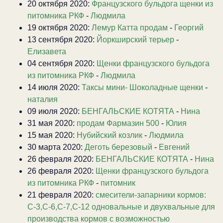
20 октября 2020:
Французского бульдога щенки из
питомника РКФ
-
Людмила
19 октября 2020:
Лемур Катта продам
-
Георгий
13 сентября 2020:
Йоркширский терьер
-
Елизавета
04 сентября 2020:
Щенки французского бульдога
из питомника РКФ
-
Людмила
14 июля 2020:
Таксы мини- Шоколадные щенки
-
наталия
09 июля 2020:
БЕНГАЛЬСКИЕ КОТЯТА
-
Нина
31 мая 2020:
продам Фармазин 500
-
Юлия
15 мая 2020:
Нубийский козлик
-
Людмила
30 марта 2020:
Деготь березовый
-
Евгений
26 февраля 2020:
БЕНГАЛЬСКИЕ КОТЯТА
-
Нина
26 февраля 2020:
Щенки французского бульдога
из питомника РКФ
-
питомник
21 февраля 2020:
смесители-запарники кормов:
С-3,С-6,С-7,С-12 одновальные и двухвальные для
производства кормов с возможностью