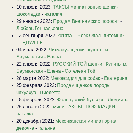
10 апреля 2023:
ТАКСЫ миниатюрные щенки-
шоколадки
-
наталия
29 января 2023:
Продам Вьетнамских поросят
-
Любовь Геннадьевна
13 сентября 2022:
котята
-
"Блэк Опал" питомник
ELF,DWELF
04 июля 2022:
Чихуахуа щенки . купить. м.
Бауманская
-
Елена
22 апреля 2022:
РУССКИЙ ТОЙ щенки . Купить. м.
Бауманская
-
Елена - Сотелеан Той
28 марта 2022:
Мелоксидил для собак
-
Екатерина
25 февраля 2022:
Продам щенков породы
чихуахуа
-
Виолетта
18 февраля 2022:
Французский бульдог
-
Людмила
26 января 2022:
мини ТАКСЫ- ШОКОЛАДКИ
-
наталия
20 декабря 2021:
Мексиканская миниатюрная
девочка
-
татьяна