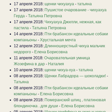
17 апреля 2018:
щенки чихуахуа
-
татьяна
17 апреля 2018:
Пушистое очарование - чихуахуа
Герда
-
Татьяна Петровна
17 апреля 2018:
Чихуахуа Джилли, нежная, как
пастила
-
Татьяна Петровна
14 апреля 2018:
Пти брабансон идеальные собаки
компаньоны
-
Хрустальная мечта
12 апреля 2018:
Длинношерстный чихуа мальчик
недорого
-
Елена Борисовна
11 апреля 2018:
Очаровательная умница
Жозефина в дар
-
Наталия
10 апреля 2018:
щенки чихуа-хуа
-
татьяна
08 апреля 2018:
Щенки Лабрадора — шоколадки!
-
Татьяна
08 апреля 2018:
Пти брабансон идеальные собаки
компаньоны
-
Елена Борисовна
08 апреля 2018:
Померанский шпиц , платиновая
блондиночка . для души
-
Елена Борисовна
05 апреля 2018:
Щенки гриффона рыжие и черно-