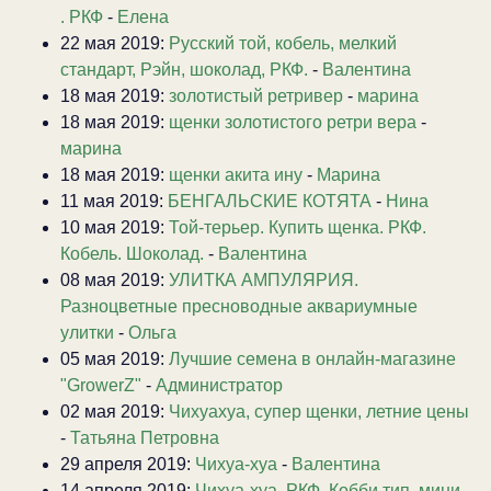
. РКФ
-
Елена
22 мая 2019:
Русский той, кобель, мелкий
стандарт, Рэйн, шоколад, РКФ.
-
Валентина
18 мая 2019:
золотистый ретривер
-
марина
18 мая 2019:
щенки золотистого ретри вера
-
марина
18 мая 2019:
щенки акита ину
-
Марина
11 мая 2019:
БЕНГАЛЬСКИЕ КОТЯТА
-
Нина
10 мая 2019:
Той-терьер. Купить щенка. РКФ.
Кобель. Шоколад.
-
Валентина
08 мая 2019:
УЛИТКА АМПУЛЯРИЯ.
Разноцветные пресноводные аквариумные
улитки
-
Ольга
05 мая 2019:
Лучшие семена в онлайн-магазине
"GrowerZ"
-
Администратор
02 мая 2019:
Чихуахуа, супер щенки, летние цены
-
Татьяна Петровна
29 апреля 2019:
Чихуа-хуа
-
Валентина
14 апреля 2019:
Чихуа-хуа. РКФ. Кобби тип, мини.