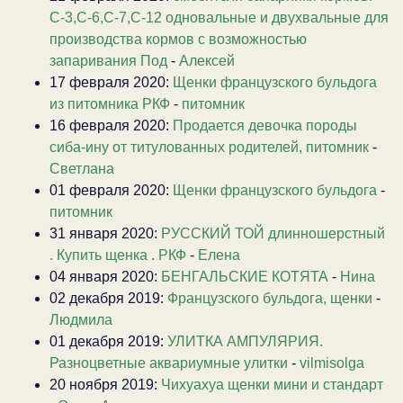
С-3,С-6,С-7,С-12 одновальные и двухвальные для
производства кормов с возможностью
запаривания Под
-
Алексей
17 февраля 2020:
Щенки французского бульдога
из питомника РКФ
-
питомник
16 февраля 2020:
Продается девочка породы
сиба-ину от титулованных родителей, питомник
-
Светлана
01 февраля 2020:
Щенки французского бульдога
-
питомник
31 января 2020:
РУССКИЙ ТОЙ длинношерстный
. Купить щенка . РКФ
-
Елена
04 января 2020:
БЕНГАЛЬСКИЕ КОТЯТА
-
Нина
02 декабря 2019:
Французского бульдога, щенки
-
Людмила
01 декабря 2019:
УЛИТКА АМПУЛЯРИЯ.
Разноцветные аквариумные улитки
-
vilmisolga
20 ноября 2019:
Чихуахуа щенки мини и стандарт