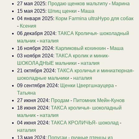
27 мая 2025:
Продаю щенков мальтипу
-
Марина
15 мая 2025:
Шпиц щенки
-
Маша
04 января 2025:
Корм Farmina ultraHypo для собак
-
Ксения
06 декабря 2024:
ТАКСА Кроличья- шоколадный
мальчик
-
наталия
16 ноября 2024:
Карликовый кохинхин
-
Маша
03 ноября 2024:
ТАКСА кролик и миник-
ШОКОЛАДНЫЕ мальчики
-
наталия
21 октября 2024:
ТАКСА кроличья и миниатюрная-
шоколадные мальчики
-
наталия
09 сентября 2024:
Щенки Цвергшнауцера
-
Татьяна
27 июня 2024:
Продам
-
Питомник Мейн-Кунов
18 июня 2024:
ТАКСА кроличья- шоколадный
мальчик
-
наталия
04 июня 2024:
ТАКСА КРОЛИЧЬЯ- шоколад
-
наталия
13 мая 2024:
Попугаи - ручные птенцы из