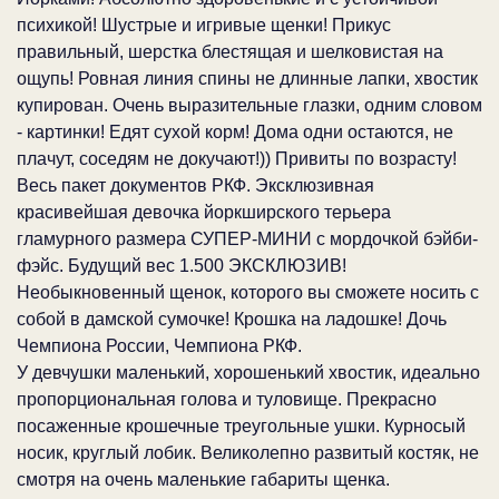
психикой! Шустрые и игривые щенки! Прикус
правильный, шерстка блестящая и шелковистая на
ощупь! Ровная линия спины не длинные лапки, хвостик
купирован. Очень выразительные глазки, одним словом
- картинки! Едят сухой корм! Дома одни остаются, не
плачут, соседям не докучают!)) Привиты по возрасту!
Весь пакет документов РКФ. Эксклюзивная
красивейшая девочка йоркширского терьера
гламурного размера СУПЕР-МИНИ с мордочкой бэйби-
фэйс. Будущий вес 1.500 ЭКСКЛЮЗИВ!
Необыкновенный щенок, которого вы сможете носить с
собой в дамской сумочке! Крошка на ладошке! Дочь
Чемпиона России, Чемпиона РКФ.
У девчушки маленький, хорошенький хвостик, идеально
пропорциональная голова и туловище. Прекрасно
посаженные крошечные треугольные ушки. Курносый
носик, круглый лобик. Великолепно развитый костяк, не
смотря на очень маленькие габариты щенка.