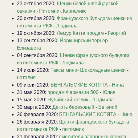
23 октября 2020:
Щенки белой швейцарской
овчарки
-
Питомник Карнеликс
20 октября 2020:
Французского бульдога щенки из
питомника РКФ
-
Людмила
19 октября 2020:
Лемур Катта продам
-
Георгий
13 сентября 2020:
Йоркширский терьер
-
Елизавета
04 сентября 2020:
Щенки французского бульдога
из питомника РКФ
-
Людмила
14 июля 2020:
Таксы мини- Шоколадные щенки
-
наталия
09 июля 2020:
БЕНГАЛЬСКИЕ КОТЯТА
-
Нина
31 мая 2020:
продам Фармазин 500
-
Юлия
15 мая 2020:
Нубийский козлик
-
Людмила
30 марта 2020:
Деготь березовый
-
Евгений
26 февраля 2020:
БЕНГАЛЬСКИЕ КОТЯТА
-
Нина
26 февраля 2020:
Щенки французского бульдога
из питомника РКФ
-
питомник
21 февраля 2020:
смесители-запарники кормов: