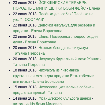
23 июня 2018:
ЙОРКШИРСКИЕ ТЕРЬЕРЫ
ПОРОДНЫЕ МИНИ ЩЕНКИ БЭБИ ФЕЙС
-
Елена
22 июня 2018:
Пелёнки для собак "Пелёнка на
угол"
-
ООО "РАВ"
22 июня 2018:
Девочки чихуахуа для резерва и
продажи
-
Елена Борисовна
22 июня 2018:
Шпиц. Померанка , подросток для
души
-
Елена Борисовна
20 июня 2018:
Нежная блондинка чихуахуа
-
Татьяна Петровна
20 июня 2018:
Чихуахуа брутальный мачо Жаник
-
Татьяна Петровна
18 июня 2018:
Чихуахуа из питомника
хрустальная мечта для продажи.Есть кобельки
для вязки
-
Елена Борисовна
15 июня 2018:
Чехословацкая волчья собака -
продаются щенки!
-
Татьяна
14 июня 2018:
Французского бульдога щенки
-
питомник Из Дома Милавер