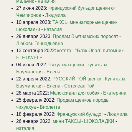
мальчик
-
наталия
27 июня 2023:
Французский бульдог щенки от
Чемпионов
-
Людмила
10 апреля 2023:
ТАКСЫ миниатюрные щенки-
шоколадки
-
наталия
29 января 2023:
Продам Вьетнамских поросят
-
Любовь Геннадьевна
13 сентября 2022:
котята
-
"Блэк Опал" питомник
ELF,DWELF
04 июля 2022:
Чихуахуа щенки . купить. м.
Бауманская
-
Елена
22 апреля 2022:
РУССКИЙ ТОЙ щенки . Купить. м.
Бауманская
-
Елена - Сотелеан Той
28 марта 2022:
Мелоксидил для собак
-
Екатерина
25 февраля 2022:
Продам щенков породы
чихуахуа
-
Виолетта
18 февраля 2022:
Французский бульдог
-
Людмила
26 января 2022:
мини ТАКСЫ- ШОКОЛАДКИ
-
наталия