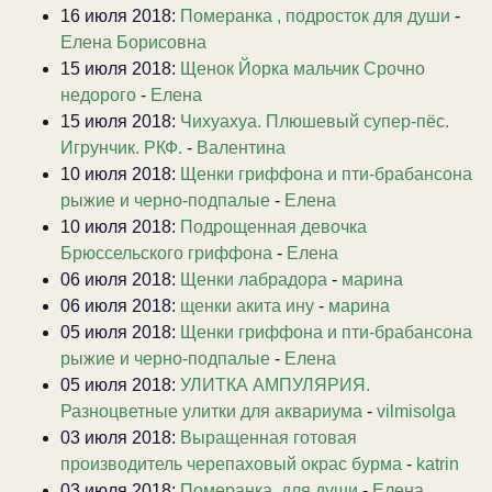
16 июля 2018:
Померанка , подросток для души
-
Елена Борисовна
15 июля 2018:
Щенок Йорка мальчик Срочно
недорого
-
Елена
15 июля 2018:
Чихуахуа. Плюшевый супер-пёс.
Игрунчик. РКФ.
-
Валентина
10 июля 2018:
Щенки гриффона и пти-брабансона
рыжие и черно-подпалые
-
Елена
10 июля 2018:
Подрощенная девочка
Брюссельского гриффона
-
Елена
06 июля 2018:
Щенки лабрадора
-
марина
06 июля 2018:
щенки акита ину
-
марина
05 июля 2018:
Щенки гриффона и пти-брабансона
рыжие и черно-подпалые
-
Елена
05 июля 2018:
УЛИТКА АМПУЛЯРИЯ.
Разноцветные улитки для аквариума
-
vilmisolga
03 июля 2018:
Выращенная готовая
производитель черепаховый окрас бурма
-
katrin
03 июля 2018:
Померанка, для души
-
Елена