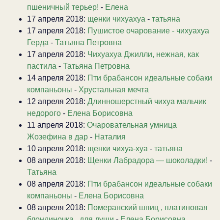
пшеничный терьер!
-
Елена
17 апреля 2018:
щенки чихуахуа
-
татьяна
17 апреля 2018:
Пушистое очарование - чихуахуа
Герда
-
Татьяна Петровна
17 апреля 2018:
Чихуахуа Джилли, нежная, как
пастила
-
Татьяна Петровна
14 апреля 2018:
Пти брабансон идеальные собаки
компаньоны
-
Хрустальная мечта
12 апреля 2018:
Длинношерстный чихуа мальчик
недорого
-
Елена Борисовна
11 апреля 2018:
Очаровательная умница
Жозефина в дар
-
Наталия
10 апреля 2018:
щенки чихуа-хуа
-
татьяна
08 апреля 2018:
Щенки Лабрадора — шоколадки!
-
Татьяна
08 апреля 2018:
Пти брабансон идеальные собаки
компаньоны
-
Елена Борисовна
08 апреля 2018:
Померанский шпиц , платиновая
блондиночка . для души
-
Елена Борисовна