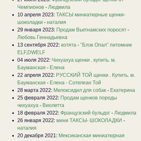
Чемпионов
-
Людмила
10 апреля 2023:
ТАКСЫ миниатюрные щенки-
шоколадки
-
наталия
29 января 2023:
Продам Вьетнамских поросят
-
Любовь Геннадьевна
13 сентября 2022:
котята
-
"Блэк Опал" питомник
ELF,DWELF
04 июля 2022:
Чихуахуа щенки . купить. м.
Бауманская
-
Елена
22 апреля 2022:
РУССКИЙ ТОЙ щенки . Купить. м.
Бауманская
-
Елена - Сотелеан Той
28 марта 2022:
Мелоксидил для собак
-
Екатерина
25 февраля 2022:
Продам щенков породы
чихуахуа
-
Виолетта
18 февраля 2022:
Французский бульдог
-
Людмила
26 января 2022:
мини ТАКСЫ- ШОКОЛАДКИ
-
наталия
20 декабря 2021:
Мексиканская миниатюрная