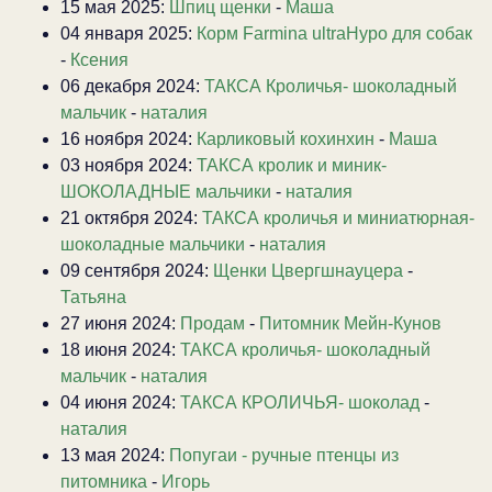
15 мая 2025:
Шпиц щенки
-
Маша
04 января 2025:
Корм Farmina ultraHypo для собак
-
Ксения
06 декабря 2024:
ТАКСА Кроличья- шоколадный
мальчик
-
наталия
16 ноября 2024:
Карликовый кохинхин
-
Маша
03 ноября 2024:
ТАКСА кролик и миник-
ШОКОЛАДНЫЕ мальчики
-
наталия
21 октября 2024:
ТАКСА кроличья и миниатюрная-
шоколадные мальчики
-
наталия
09 сентября 2024:
Щенки Цвергшнауцера
-
Татьяна
27 июня 2024:
Продам
-
Питомник Мейн-Кунов
18 июня 2024:
ТАКСА кроличья- шоколадный
мальчик
-
наталия
04 июня 2024:
ТАКСА КРОЛИЧЬЯ- шоколад
-
наталия
13 мая 2024:
Попугаи - ручные птенцы из
питомника
-
Игорь