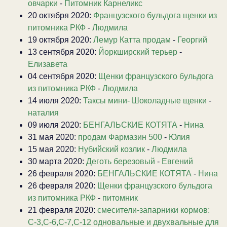
овчарки
-
Питомник Карнеликс
20 октября 2020:
Французского бульдога щенки из
питомника РКФ
-
Людмила
19 октября 2020:
Лемур Катта продам
-
Георгий
13 сентября 2020:
Йоркширский терьер
-
Елизавета
04 сентября 2020:
Щенки французского бульдога
из питомника РКФ
-
Людмила
14 июля 2020:
Таксы мини- Шоколадные щенки
-
наталия
09 июля 2020:
БЕНГАЛЬСКИЕ КОТЯТА
-
Нина
31 мая 2020:
продам Фармазин 500
-
Юлия
15 мая 2020:
Нубийский козлик
-
Людмила
30 марта 2020:
Деготь березовый
-
Евгений
26 февраля 2020:
БЕНГАЛЬСКИЕ КОТЯТА
-
Нина
26 февраля 2020:
Щенки французского бульдога
из питомника РКФ
-
питомник
21 февраля 2020:
смесители-запарники кормов:
С-3,С-6,С-7,С-12 одновальные и двухвальные для