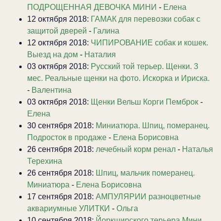
ПОДРОЩЕННАЯ ДЕВОЧКА МИНИ
-
Елена
12 октября 2018:
ГАМАК для перевозки собак с
защитой дверей
-
Галина
12 октября 2018:
ЧИПИРОВАНИЕ собак и кошек.
Выезд на дом
-
Наталия
03 октября 2018:
Русский той терьер. Щенки. 3
мес. Реальные щенки на фото. Искорка и Ириска.
-
Валентина
03 октября 2018:
Щенки Вельш Корги Пемброк
-
Елена
30 сентября 2018:
Миниатюра. Шпиц, померанец.
Подросток в продаже
-
Елена Борисовна
26 сентября 2018:
лечебный корм ренал
-
Наталья
Терехина
26 сентября 2018:
Шпиц, мальчик померанец.
Миниатюра
-
Елена Борисовна
17 сентября 2018:
АМПУЛЯРИИ разноцветные
аквариумные УЛИТКИ
-
Ольга
10 сентября 2018:
Йоркширского терьера Мини