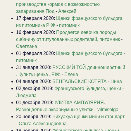
производства кормов с возможностью
запаривания Под
-
Алексей
17 февраля 2020:
Щенки французского бульдога
из питомника РКФ
-
питомник
16 февраля 2020:
Продается девочка породы
сиба-ину от титулованных родителей, питомник
-
Светлана
01 февраля 2020:
Щенки французского бульдога
-
питомник
31 января 2020:
РУССКИЙ ТОЙ длинношерстный
. Купить щенка . РКФ
-
Елена
04 января 2020:
БЕНГАЛЬСКИЕ КОТЯТА
-
Нина
02 декабря 2019:
Французского бульдога, щенки
-
Людмила
01 декабря 2019:
УЛИТКА АМПУЛЯРИЯ.
Разноцветные аквариумные улитки
-
vilmisolga
20 ноября 2019:
Чихуахуа щенки мини и стандарт
-
Ольга Александровна
19 ноября 2019:
Французского бульдога, щенки
-