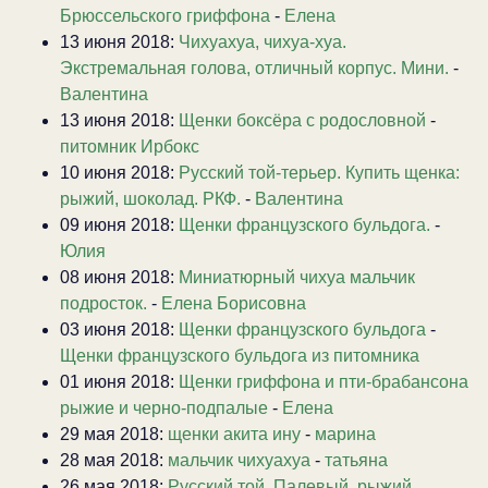
Брюссельского гриффона
-
Елена
13 июня 2018:
Чихуахуа, чихуа-хуа.
Экстремальная голова, отличный корпус. Мини.
-
Валентина
13 июня 2018:
Щенки боксёра с родословной
-
питомник Ирбокс
10 июня 2018:
Русский той-терьер. Купить щенка:
рыжий, шоколад. РКФ.
-
Валентина
09 июня 2018:
Щенки французского бульдога.
-
Юлия
08 июня 2018:
Миниатюрный чихуа мальчик
подросток.
-
Елена Борисовна
03 июня 2018:
Щенки французского бульдога
-
Щенки французского бульдога из питомника
01 июня 2018:
Щенки гриффона и пти-брабансона
рыжие и черно-подпалые
-
Елена
29 мая 2018:
щенки акита ину
-
марина
28 мая 2018:
мальчик чихуахуа
-
татьяна
26 мая 2018:
Русский той. Палевый, рыжий,