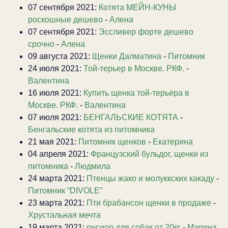
07 сентября 2021:
Котята МЕЙН-КУНЫ
роскошные дешево
-
Алена
07 сентября 2021:
Эссливер форте дешево
срочно
-
Алена
09 августа 2021:
Щенки Далматина
-
Питомник
24 июля 2021:
Той-терьер в Москве. РКФ.
-
Валентина
16 июля 2021:
Купить щенка той-терьера в
Москве. РКФ.
-
Валентина
07 июля 2021:
БЕНГАЛЬСКИЕ КОТЯТА
-
Бенгальские котята из питомника
21 мая 2021:
Питомник щенков
-
Екатерина
04 апреля 2021:
Французский бульдог, щенки из
питомника
-
Людмила
24 марта 2021:
Птенцы жако и молуккских какаду
-
Питомник “DIVOLE”
23 марта 2021:
Пти брабансон щенки в продаже
-
Хрустальная мечта
19 марта 2021:
онсиор для собак от 20кг
-
Марина