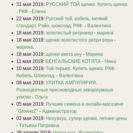
31 мая 2019:
РУССКИЙ ТОЙ щенки. Купить щенка
. РКФ
-
Елена
22 мая 2019:
Русский той, кобель, мелкий
стандарт, Рэйн, шоколад, РКФ.
-
Валентина
18 мая 2019:
золотистый ретривер
-
марина
18 мая 2019:
щенки золотистого ретри вера
-
марина
18 мая 2019:
щенки акита ину
-
Марина
11 мая 2019:
БЕНГАЛЬСКИЕ КОТЯТА
-
Нина
10 мая 2019:
Той-терьер. Купить щенка. РКФ.
Кобель. Шоколад.
-
Валентина
08 мая 2019:
УЛИТКА АМПУЛЯРИЯ.
Разноцветные пресноводные аквариумные
улитки
-
Ольга
05 мая 2019:
Лучшие семена в онлайн-магазине
"GrowerZ"
-
Администратор
02 мая 2019:
Чихуахуа, супер щенки, летние цены
-
Татьяна Петровна
29 апреля 2019:
Чихуа-хуа
-
Валентина