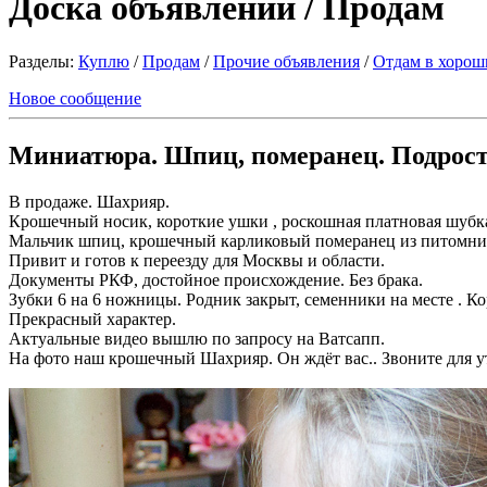
Доска объявлений / Продам
Разделы:
Куплю
/
Продам
/
Прочие объявления
/
Отдам в хорош
Новое сообщение
Миниатюра. Шпиц, померанец. Подросто
В продаже. Шахрияр.
Крошечный носик, короткие ушки , роскошная платновая шубка
Мальчик шпиц, крошечный карликовый померанец из питомник
Привит и готов к переезду для Москвы и области.
Документы РКФ, достойное происхождение. Без брака.
Зубки 6 на 6 ножницы. Родник закрыт, семенники на месте . К
Прекрасный характер.
Актуальные видео вышлю по запросу на Ватсапп.
На фото наш крошечный Шахрияр. Он ждёт вас.. Звоните для ут