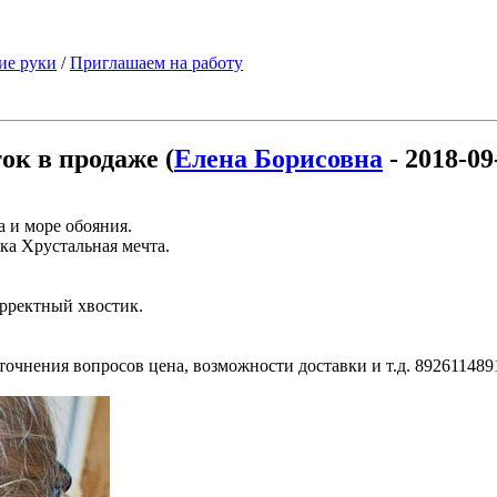
ие руки
/
Приглашаем на работу
к в продаже (
Елена Борисовна
- 2018-09
 и море обояния.
а Хрустальная мечта.
орректный хвостик.
очнения вопросов цена, возможности доставки и т.д. 892611489