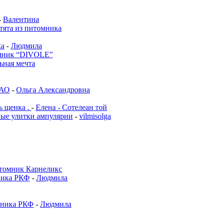
-
Валентина
тята из питомника
ка
-
Людмила
мник “DIVOLE”
ьная мечта
ЗАО
-
Ольга Александровна
 щенка .
-
Елена - Сотелеан той
е улитки ампулярии
-
vilmisolga
томник Карнеликс
ника РКФ
-
Людмила
мника РКФ
-
Людмила