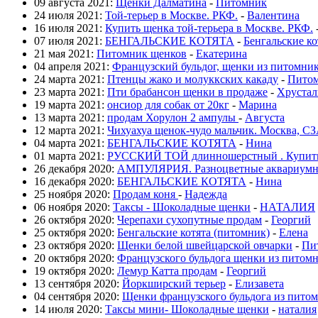
09 августа 2021:
Щенки Далматина
-
Питомник
24 июля 2021:
Той-терьер в Москве. РКФ.
-
Валентина
16 июля 2021:
Купить щенка той-терьера в Москве. РКФ.
07 июля 2021:
БЕНГАЛЬСКИЕ КОТЯТА
-
Бенгальские ко
21 мая 2021:
Питомник щенков
-
Екатерина
04 апреля 2021:
Французский бульдог, щенки из питомни
24 марта 2021:
Птенцы жако и молуккских какаду
-
Пито
23 марта 2021:
Пти брабансон щенки в продаже
-
Хрустал
19 марта 2021:
онсиор для собак от 20кг
-
Марина
13 марта 2021:
продам Хорулон 2 ампулы
-
Августа
12 марта 2021:
Чихуахуа щенок-чудо мальчик. Москва, С
04 марта 2021:
БЕНГАЛЬСКИЕ КОТЯТА
-
Нина
01 марта 2021:
РУССКИЙ ТОЙ длинношерстный . Купить
26 декабря 2020:
АМПУЛЯРИЯ. Разноцветные аквариумны
16 декабря 2020:
БЕНГАЛЬСКИЕ КОТЯТА
-
Нина
25 ноября 2020:
Продам коня
-
Надежда
06 ноября 2020:
Таксы - Шоколадные щенки
-
НАТАЛИЯ
26 октября 2020:
Черепахи сухопутные продам
-
Георгий
25 октября 2020:
Бенгальские котята (питомник)
-
Елена
23 октября 2020:
Щенки белой швейцарской овчарки
-
Пи
20 октября 2020:
Французского бульдога щенки из питом
19 октября 2020:
Лемур Катта продам
-
Георгий
13 сентября 2020:
Йоркширский терьер
-
Елизавета
04 сентября 2020:
Щенки французского бульдога из пито
14 июля 2020:
Таксы мини- Шоколадные щенки
-
наталия