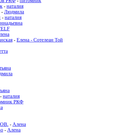
нов РКФ
-
питомник
к
-
наталия
-
Людмила
и
-
наталия
ннадьевна
WELF
лена
нская
-
Елена - Сотелеан Той
етта
тьяна
дмила
тьяна
-
наталия
омник РКФ
на
ОВ.
-
Алена
во
-
Алена