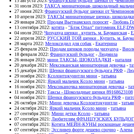
15 августа 2023:
Французский бульдог щенки от Чемпио
31 июля 2023:
ТАКСА миниатюрная- шоколадный мальчи
27 июня 2023:
Французский бульдог щенки от Чемпионов
10 апреля 2023:
ТАКСЫ миниатюрные щенки- шоколадк
29 января 2023:
Продам Вьетнамских поросят
-
Любовь Ге
13 сентября 2022:
котята
-
"Блэк Опал" питомник ELF,D
04 июля 2022:
Чихуахуа щенки . купить. м. Бауманская
-
Е
22 апреля 2022:
РУССКИЙ ТОЙ щенки . Купить. м. Баума
28 марта 2022:
Мелоксидил для собак
-
Екатерина
25 февраля 2022:
Продам щенков породы чихуахуа
-
Виол
18 февраля 2022:
Французский бульдог
-
Людмила
26 января 2022:
мини ТАКСЫ- ШОКОЛАДКИ
-
наталия
20 декабря 2021:
Мексиканская миниатюрная девочка
-
та
15 декабря 2021:
Щенки французского бульдога РКФ
-
Лю
29 ноября 2021:
Ксолоитцкуинтли мини
-
татьяна
24 ноября 2021:
Яркий мальчик Ксоло мини
-
татьяна
16 ноября 2021:
Мексиканочка миниатюрная девочка
-
та
11 ноября 2021:
Таксы - Шоколадные щенки 89168623108
04 ноября 2021:
Щенки французского бульдога РКФ
-
пит
26 октября 2021:
Мини девочка Ксолоитцкуинтли
-
татья
24 октября 2021:
Яркий мальчик Ксоло мини
-
татьяна
27 сентября 2021:
Мини детки Ксоло
-
татьяна
07 сентября 2021:
Любителям ФРАНЦУЗСКИХ БУЛЬДОГ
07 сентября 2021:
Котята МЕЙН-КУНЫ роскошные деше
07 сентября 2021:
Эссливер форте дешево срочно
-
Алена