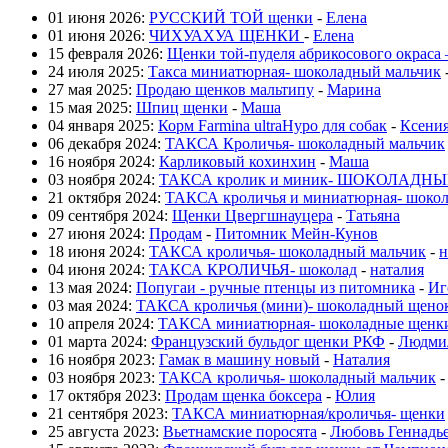
01 июня 2026:
РУССКИЙ ТОЙ щенки
-
Елена
01 июня 2026:
ЧИХУАХУА ЩЕНКИ
-
Елена
15 февраля 2026:
Щенки той-пуделя абрикосового окраса
24 июля 2025:
Такса миниатюрная- шоколадный мальчик
27 мая 2025:
Продаю щенков мальтипу
-
Марина
15 мая 2025:
Шпиц щенки
-
Маша
04 января 2025:
Корм Farmina ultraHypo для собак
-
Ксени
06 декабря 2024:
ТАКСА Кроличья- шоколадный мальчик
16 ноября 2024:
Карликовый кохинхин
-
Маша
03 ноября 2024:
ТАКСА кролик и миник- ШОКОЛАДНЫЕ
21 октября 2024:
ТАКСА кроличья и миниатюрная- шокол
09 сентября 2024:
Щенки Цвергшнауцера
-
Татьяна
27 июня 2024:
Продам
-
Питомник Мейн-Кунов
18 июня 2024:
ТАКСА кроличья- шоколадный мальчик
-
н
04 июня 2024:
ТАКСА КРОЛИЧЬЯ- шоколад
-
наталия
13 мая 2024:
Попугаи - ручные птенцы из питомника
-
Иг
03 мая 2024:
ТАКСА кроличья (мини)- шоколадный щено
10 апреля 2024:
ТАКСА миниатюрная- шоколадные щенк
01 марта 2024:
Французский бульдог щенки РКФ
-
Людми
16 ноября 2023:
Гамак в машину новый
-
Наталия
03 ноября 2023:
ТАКСА кроличья- шоколадный мальчик
17 октября 2023:
Продам щенка боксера
-
Юлия
21 сентября 2023:
ТАКСА миниатюрная/кроличья- щенки
25 августа 2023:
Вьетнамские поросята
-
Любовь Геннадь