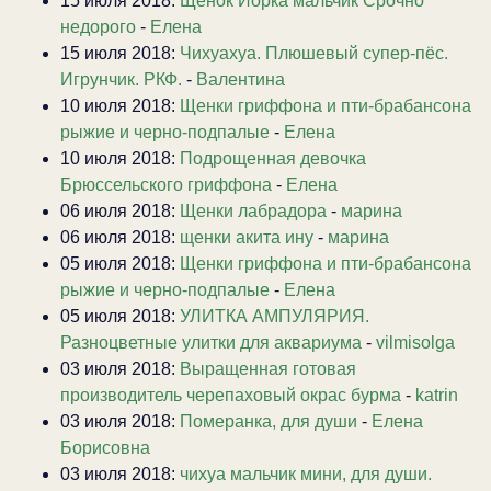
15 июля 2018:
Щенок Йорка мальчик Срочно
недорого
-
Елена
15 июля 2018:
Чихуахуа. Плюшевый супер-пёс.
Игрунчик. РКФ.
-
Валентина
10 июля 2018:
Щенки гриффона и пти-брабансона
рыжие и черно-подпалые
-
Елена
10 июля 2018:
Подрощенная девочка
Брюссельского гриффона
-
Елена
06 июля 2018:
Щенки лабрадора
-
марина
06 июля 2018:
щенки акита ину
-
марина
05 июля 2018:
Щенки гриффона и пти-брабансона
рыжие и черно-подпалые
-
Елена
05 июля 2018:
УЛИТКА АМПУЛЯРИЯ.
Разноцветные улитки для аквариума
-
vilmisolga
03 июля 2018:
Выращенная готовая
производитель черепаховый окрас бурма
-
katrin
03 июля 2018:
Померанка, для души
-
Елена
Борисовна
03 июля 2018:
чихуа мальчик мини, для души.