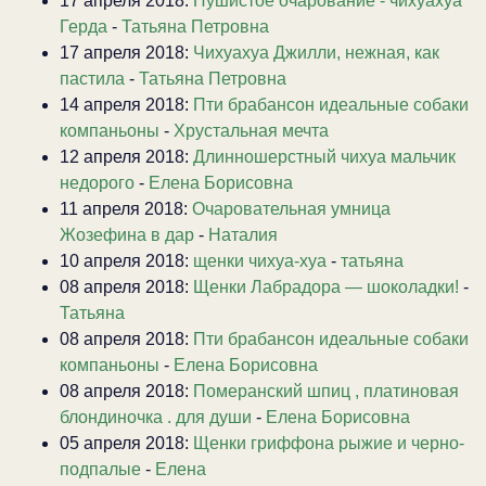
17 апреля 2018:
Пушистое очарование - чихуахуа
Герда
-
Татьяна Петровна
17 апреля 2018:
Чихуахуа Джилли, нежная, как
пастила
-
Татьяна Петровна
14 апреля 2018:
Пти брабансон идеальные собаки
компаньоны
-
Хрустальная мечта
12 апреля 2018:
Длинношерстный чихуа мальчик
недорого
-
Елена Борисовна
11 апреля 2018:
Очаровательная умница
Жозефина в дар
-
Наталия
10 апреля 2018:
щенки чихуа-хуа
-
татьяна
08 апреля 2018:
Щенки Лабрадора — шоколадки!
-
Татьяна
08 апреля 2018:
Пти брабансон идеальные собаки
компаньоны
-
Елена Борисовна
08 апреля 2018:
Померанский шпиц , платиновая
блондиночка . для души
-
Елена Борисовна
05 апреля 2018:
Щенки гриффона рыжие и черно-
подпалые
-
Елена