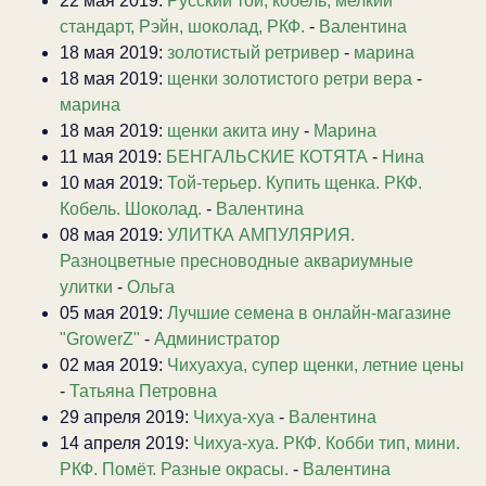
22 мая 2019:
Русский той, кобель, мелкий
стандарт, Рэйн, шоколад, РКФ.
-
Валентина
18 мая 2019:
золотистый ретривер
-
марина
18 мая 2019:
щенки золотистого ретри вера
-
марина
18 мая 2019:
щенки акита ину
-
Марина
11 мая 2019:
БЕНГАЛЬСКИЕ КОТЯТА
-
Нина
10 мая 2019:
Той-терьер. Купить щенка. РКФ.
Кобель. Шоколад.
-
Валентина
08 мая 2019:
УЛИТКА АМПУЛЯРИЯ.
Разноцветные пресноводные аквариумные
улитки
-
Ольга
05 мая 2019:
Лучшие семена в онлайн-магазине
"GrowerZ"
-
Администратор
02 мая 2019:
Чихуахуа, супер щенки, летние цены
-
Татьяна Петровна
29 апреля 2019:
Чихуа-хуа
-
Валентина
14 апреля 2019:
Чихуа-хуа. РКФ. Кобби тип, мини.
РКФ. Помёт. Разные окрасы.
-
Валентина