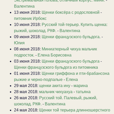
Экстремальная голова, отличный корпус. Мини.
-
Валентина
13 июня 2018:
Щенки боксёра с родословной
-
питомник Ирбокс
10 июня 2018:
Русский той-терьер. Купить щенка:
рыжий, шоколад. РКФ.
-
Валентина
09 июня 2018:
Щенки французского бульдога.
-
Юлия
08 июня 2018:
Миниатюрный чихуа мальчик
подросток.
-
Елена Борисовна
03 июня 2018:
Щенки французского бульдога
-
Щенки французского бульдога из питомника
01 июня 2018:
Щенки гриффона и пти-брабансона
рыжие и черно-подпалые
-
Елена
29 мая 2018:
щенки акита ину
-
марина
28 мая 2018:
мальчик чихуахуа
-
татьяна
26 мая 2018:
Русский той. Палевый, рыжий,
шоколад. РКФ.
-
Валентина
24 мая 2018:
Щенки той терьера длинношерстного