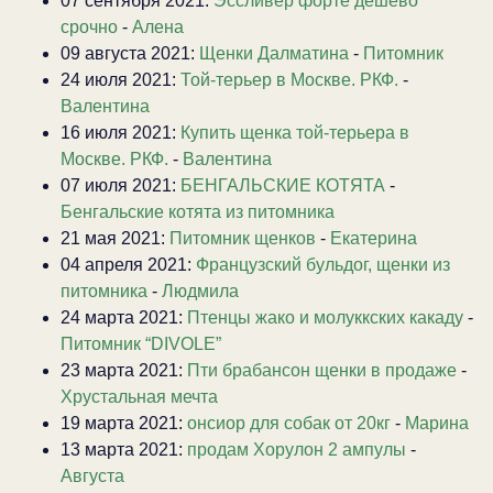
07 сентября 2021:
Эссливер форте дешево
срочно
-
Алена
09 августа 2021:
Щенки Далматина
-
Питомник
24 июля 2021:
Той-терьер в Москве. РКФ.
-
Валентина
16 июля 2021:
Купить щенка той-терьера в
Москве. РКФ.
-
Валентина
07 июля 2021:
БЕНГАЛЬСКИЕ КОТЯТА
-
Бенгальские котята из питомника
21 мая 2021:
Питомник щенков
-
Екатерина
04 апреля 2021:
Французский бульдог, щенки из
питомника
-
Людмила
24 марта 2021:
Птенцы жако и молуккских какаду
-
Питомник “DIVOLE”
23 марта 2021:
Пти брабансон щенки в продаже
-
Хрустальная мечта
19 марта 2021:
онсиор для собак от 20кг
-
Марина
13 марта 2021:
продам Хорулон 2 ампулы
-
Августа