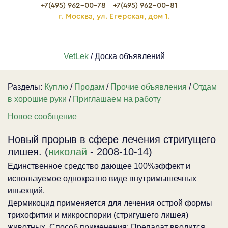
+7(495) 962-00-78
+7(495) 962-00-81
г. Москва, ул. Егерская, дом 1.
VetLek
/ Доска объявлений
Разделы:
Куплю
/
Продам
/
Прочие объявления
/
Отдам
в хорошие руки
/
Приглашаем на работу
Новое сообщение
Новый прорыв в сфере лечения стригущего
лишея. (
николай
- 2008-10-14)
Единственное средство дающее 100%эффект и
используемое однократно виде внутримышечных
иньекций.
Дермикоцид применяется для лечения острой формы
трихофитии и микроспории (стригушего лишея)
животных. Способ применения: Препарат вводится