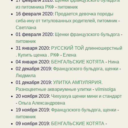
17 февраля 2020:
Щенки французского бульдога
из питомника РКФ
-
питомник
16 февраля 2020:
Продается девочка породы
сиба-ину от титулованных родителей, питомник
-
Светлана
01 февраля 2020:
Щенки французского бульдога
-
питомник
31 января 2020:
РУССКИЙ ТОЙ длинношерстный
. Купить щенка . РКФ
-
Елена
04 января 2020:
БЕНГАЛЬСКИЕ КОТЯТА
-
Нина
02 декабря 2019:
Французского бульдога, щенки
-
Людмила
01 декабря 2019:
УЛИТКА АМПУЛЯРИЯ.
Разноцветные аквариумные улитки
-
vilmisolga
20 ноября 2019:
Чихуахуа щенки мини и стандарт
-
Ольга Александровна
19 ноября 2019:
Французского бульдога, щенки
-
питомник
09 ноября 2019:
БЕНГАЛЬСКИЕ КОТЯТА
-