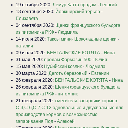
19 октября 2020:
Лемур Катта продам
-
Георгий
13 сентября 2020:
Йоркширский терьер
-
Елизавета
04 сентября 2020:
Щенки французского бульдога
из питомника РКФ
-
Людмила
14 июля 2020:
Таксы мини- Шоколадные щенки
-
наталия
09 июля 2020:
БЕНГАЛЬСКИЕ КОТЯТА
-
Нина
31 мая 2020:
продам Фармазин 500
-
Юлия
15 мая 2020:
Нубийский козлик
-
Людмила
30 марта 2020:
Деготь березовый
-
Евгений
26 февраля 2020:
БЕНГАЛЬСКИЕ КОТЯТА
-
Нина
26 февраля 2020:
Щенки французского бульдога
из питомника РКФ
-
питомник
21 февраля 2020:
смесители-запарники кормов:
С-3,С-6,С-7,С-12 одновальные и двухвальные для
производства кормов с возможностью
запаривания Под
-
Алексей