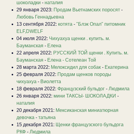
шоколадки
-
наталия
29 января 2023:
Продам Вьетнамских поросят
-
Любовь Геннадьевна
13 сентября 2022:
котята
-
"Блэк Опал" питомник
ELF,DWELF
04 июля 2022:
Чихуахуа щенки . купить. м.
Бауманская
-
Елена
22 апреля 2022:
РУССКИЙ ТОЙ щенки . Купить. м.
Бауманская
-
Елена - Сотелеан Той
28 марта 2022:
Мелоксидил для собак
-
Екатерина
25 февраля 2022:
Продам щенков породы
чихуахуа
-
Виолетта
18 февраля 2022:
Французский бульдог
-
Людмила
26 января 2022:
мини ТАКСЫ- ШОКОЛАДКИ
-
наталия
20 декабря 2021:
Мексиканская миниатюрная
девочка
-
татьяна
15 декабря 2021:
Щенки французского бульдога
РКФ
-
Людмила