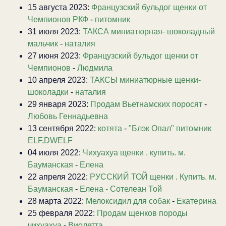
15 августа 2023:
Французский бульдог щенки от
Чемпионов РКФ
-
питомник
31 июля 2023:
ТАКСА миниатюрная- шоколадный
мальчик
-
наталия
27 июня 2023:
Французский бульдог щенки от
Чемпионов
-
Людмила
10 апреля 2023:
ТАКСЫ миниатюрные щенки-
шоколадки
-
наталия
29 января 2023:
Продам Вьетнамских поросят
-
Любовь Геннадьевна
13 сентября 2022:
котята
-
"Блэк Опал" питомник
ELF,DWELF
04 июля 2022:
Чихуахуа щенки . купить. м.
Бауманская
-
Елена
22 апреля 2022:
РУССКИЙ ТОЙ щенки . Купить. м.
Бауманская
-
Елена - Сотелеан Той
28 марта 2022:
Мелоксидил для собак
-
Екатерина
25 февраля 2022:
Продам щенков породы
чихуахуа
-
Виолетта