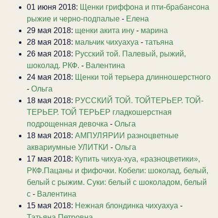
01 июня 2018:
Щенки гриффона и пти-брабансона
рыжие и черно-подпалые
-
Елена
29 мая 2018:
щенки акита ину
-
марина
28 мая 2018:
мальчик чихуахуа
-
татьяна
26 мая 2018:
Русский той. Палевый, рыжий,
шоколад. РКФ.
-
Валентина
24 мая 2018:
Щенки той терьера длинношерстного
-
Ольга
18 мая 2018:
РУССКИЙ ТОЙ. ТОЙТЕРЬЕР. ТОЙ-
ТЕРЬЕР. ТОЙ ТЕРЬЕР гладкошерстная
подрощенная девочка
-
Ольга
18 мая 2018:
АМПУЛЯРИИ разноцветные
аквариумные УЛИТКИ
-
Ольга
17 мая 2018:
Купить чихуа-хуа, «разноцветики»,
РКФ.Пацаны и фифочки. Кобели: шоколад, белый,
белый с рыжим. Суки: белый с шоколадом, белый
с
-
Валентина
15 мая 2018:
Нежная блондинка чихуахуа
-
Татьяна Петровна