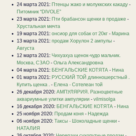
24 марта 2021:
Птенцы жако и молуккских какаду
-
Питомник “DIVOLE”
23 марта 2021:
Пти брабансон щенки в продаже
-
Хрустальная мечта
19 марта 2021:
онсиор для собак от 20кг
-
Марина
13 марта 2021:
продам Хорулон 2 ампулы
-
Августа
12 марта 2021:
Чихуахуа щенок-чудо мальчик.
Москва, СЗАО
-
Ольга Александровна
04 марта 2021:
БЕНГАЛЬСКИЕ КОТЯТА
-
Нина
01 марта 2021:
РУССКИЙ ТОЙ длинношерстный .
Купить щенка .
-
Елена - Сотелеан той
26 декабря 2020:
АМПУЛЯРИЯ. Разноцветные
аквариумные улитки ампулярии
-
vilmisolga
16 декабря 2020:
БЕНГАЛЬСКИЕ КОТЯТА
-
Нина
25 ноября 2020:
Продам коня
-
Надежда
06 ноября 2020:
Таксы - Шоколадные щенки
-
НАТАЛИЯ
26 октября 2020:
Черепахи сухопутные продам
-