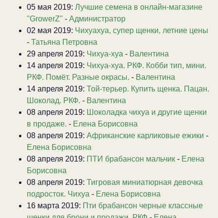
05 мая 2019:
Лучшие семена в онлайн-магазине
"GrowerZ"
-
Администратор
02 мая 2019:
Чихуахуа, супер щенки, летние цены
-
Татьяна Петровна
29 апреля 2019:
Чихуа-хуа
-
Валентина
14 апреля 2019:
Чихуа-хуа. РКФ. Кобби тип, мини.
РКФ. Помёт. Разные окрасы.
-
Валентина
14 апреля 2019:
Той-терьер. Купить щенка. Пацан.
Шоколад. РКФ.
-
Валентина
08 апреля 2019:
Шоколадка чихуа и другие щенки
в продаже.
-
Елена Борисовна
08 апреля 2019:
Африканские карликовые ежики
-
Елена Борисовна
08 апреля 2019:
ПТИ брабансон мальчик
-
Елена
Борисовна
08 апреля 2019:
Тигровая миниатюрная девочка
подросток. Чихуа
-
Елена Борисовна
16 марта 2019:
Пти брабансон черные классные
щенки для брони и продажи. РКФ
-
Елена