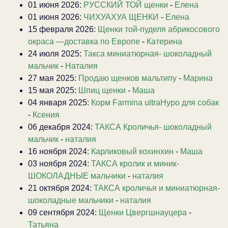
01 июня 2026:
РУССКИЙ ТОЙ щенки
-
Елена
01 июня 2026:
ЧИХУАХУА ЩЕНКИ
-
Елена
15 февраля 2026:
Щенки той-пуделя абрикосового
окраса —доставка по Европе
-
Катерина
24 июля 2025:
Такса миниатюрная- шоколадный
мальчик
-
Наталия
27 мая 2025:
Продаю щенков мальтипу
-
Марина
15 мая 2025:
Шпиц щенки
-
Маша
04 января 2025:
Корм Farmina ultraHypo для собак
-
Ксения
06 декабря 2024:
ТАКСА Кроличья- шоколадный
мальчик
-
наталия
16 ноября 2024:
Карликовый кохинхин
-
Маша
03 ноября 2024:
ТАКСА кролик и миник-
ШОКОЛАДНЫЕ мальчики
-
наталия
21 октября 2024:
ТАКСА кроличья и миниатюрная-
шоколадные мальчики
-
наталия
09 сентября 2024:
Щенки Цвергшнауцера
-
Татьяна