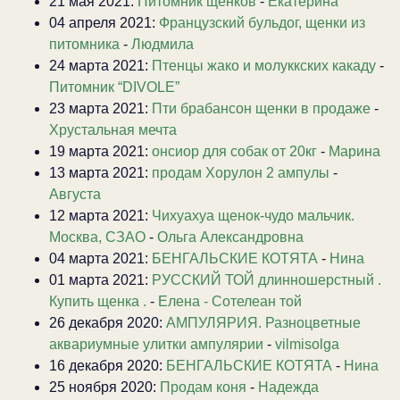
21 мая 2021:
Питомник щенков
-
Екатерина
04 апреля 2021:
Французский бульдог, щенки из
питомника
-
Людмила
24 марта 2021:
Птенцы жако и молуккских какаду
-
Питомник “DIVOLE”
23 марта 2021:
Пти брабансон щенки в продаже
-
Хрустальная мечта
19 марта 2021:
онсиор для собак от 20кг
-
Марина
13 марта 2021:
продам Хорулон 2 ампулы
-
Августа
12 марта 2021:
Чихуахуа щенок-чудо мальчик.
Москва, СЗАО
-
Ольга Александровна
04 марта 2021:
БЕНГАЛЬСКИЕ КОТЯТА
-
Нина
01 марта 2021:
РУССКИЙ ТОЙ длинношерстный .
Купить щенка .
-
Елена - Сотелеан той
26 декабря 2020:
АМПУЛЯРИЯ. Разноцветные
аквариумные улитки ампулярии
-
vilmisolga
16 декабря 2020:
БЕНГАЛЬСКИЕ КОТЯТА
-
Нина
25 ноября 2020:
Продам коня
-
Надежда