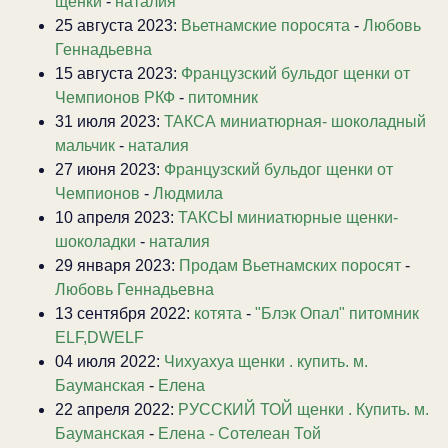
щенки
-
наталия
25 августа 2023:
Вьетнамские поросята
-
Любовь
Геннадьевна
15 августа 2023:
Французский бульдог щенки от
Чемпионов РКФ
-
питомник
31 июля 2023:
ТАКСА миниатюрная- шоколадный
мальчик
-
наталия
27 июня 2023:
Французский бульдог щенки от
Чемпионов
-
Людмила
10 апреля 2023:
ТАКСЫ миниатюрные щенки-
шоколадки
-
наталия
29 января 2023:
Продам Вьетнамских поросят
-
Любовь Геннадьевна
13 сентября 2022:
котята
-
"Блэк Опал" питомник
ELF,DWELF
04 июля 2022:
Чихуахуа щенки . купить. м.
Бауманская
-
Елена
22 апреля 2022:
РУССКИЙ ТОЙ щенки . Купить. м.
Бауманская
-
Елена - Сотелеан Той