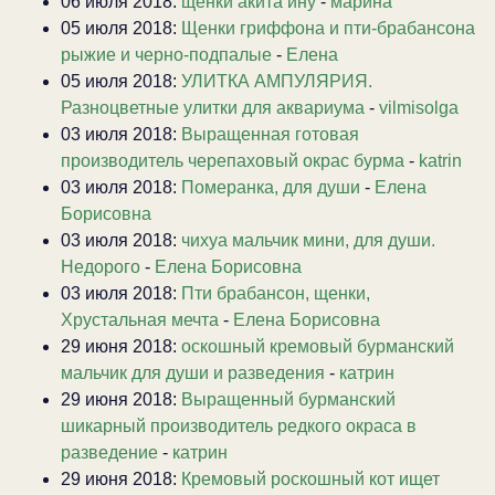
06 июля 2018:
щенки акита ину
-
марина
05 июля 2018:
Щенки гриффона и пти-брабансона
рыжие и черно-подпалые
-
Елена
05 июля 2018:
УЛИТКА АМПУЛЯРИЯ.
Разноцветные улитки для аквариума
-
vilmisolga
03 июля 2018:
Выращенная готовая
производитель черепаховый окрас бурма
-
katrin
03 июля 2018:
Померанка, для души
-
Елена
Борисовна
03 июля 2018:
чихуа мальчик мини, для души.
Недорого
-
Елена Борисовна
03 июля 2018:
Пти брабансон, щенки,
Хрустальная мечта
-
Елена Борисовна
29 июня 2018:
оскошный кремовый бурманский
мальчик для души и разведения
-
катрин
29 июня 2018:
Выращенный бурманский
шикарный производитель редкого окраса в
разведение
-
катрин
29 июня 2018:
Кремовый роскошный кот ищет