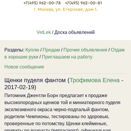
+7(495) 962-00-78
+7(495) 962-00-81
г. Москва, ул. Егерская, дом 1.
VetLek
/ Доска объявлений
Разделы:
Куплю
/
Продам
/
Прочие объявления
/
Отдам
в хорошие руки
/
Приглашаем на работу
Новое сообщение
Щенки пуделя фантом (
Трофимова Елена
-
2017-02-19)
Питомник Джентли Борн предлагает к продаже
высокопородных щенков той и миниатюрного пуделя
эксклюзивного окраса черно-подпалый фантом,
родители Чемпионы, тестированы по здоровью,
проверенные по потомству. Щенки клейменые,
привиты по возрасту (ветпаспорт), официальная