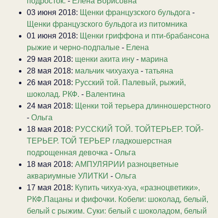
подросток.
-
Елена Борисовна
03 июня 2018:
Щенки французского бульдога
-
Щенки французского бульдога из питомника
01 июня 2018:
Щенки гриффона и пти-брабансона
рыжие и черно-подпалые
-
Елена
29 мая 2018:
щенки акита ину
-
марина
28 мая 2018:
мальчик чихуахуа
-
татьяна
26 мая 2018:
Русский той. Палевый, рыжий,
шоколад. РКФ.
-
Валентина
24 мая 2018:
Щенки той терьера длинношерстного
-
Ольга
18 мая 2018:
РУССКИЙ ТОЙ. ТОЙТЕРЬЕР. ТОЙ-
ТЕРЬЕР. ТОЙ ТЕРЬЕР гладкошерстная
подрощенная девочка
-
Ольга
18 мая 2018:
АМПУЛЯРИИ разноцветные
аквариумные УЛИТКИ
-
Ольга
17 мая 2018:
Купить чихуа-хуа, «разноцветики»,
РКФ.Пацаны и фифочки. Кобели: шоколад, белый,
белый с рыжим. Суки: белый с шоколадом, белый