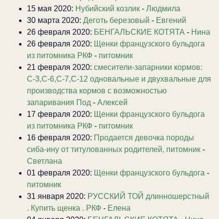
15 мая 2020:
Нубийский козлик
-
Людмила
30 марта 2020:
Деготь березовый
-
Евгений
26 февраля 2020:
БЕНГАЛЬСКИЕ КОТЯТА
-
Нина
26 февраля 2020:
Щенки французского бульдога
из питомника РКФ
-
питомник
21 февраля 2020:
смесители-запарники кормов:
С-3,С-6,С-7,С-12 одновальные и двухвальные для
производства кормов с возможностью
запаривания Под
-
Алексей
17 февраля 2020:
Щенки французского бульдога
из питомника РКФ
-
питомник
16 февраля 2020:
Продается девочка породы
сиба-ину от титулованных родителей, питомник
-
Светлана
01 февраля 2020:
Щенки французского бульдога
-
питомник
31 января 2020:
РУССКИЙ ТОЙ длинношерстный
. Купить щенка . РКФ
-
Елена