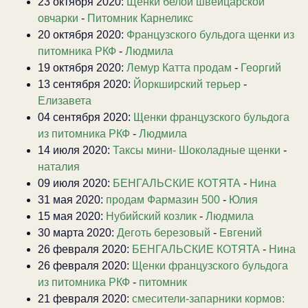
23 октября 2020:
Щенки белой швейцарской
овчарки
-
Питомник Карнеликс
20 октября 2020:
Французского бульдога щенки из
питомника РКФ
-
Людмила
19 октября 2020:
Лемур Катта продам
-
Георгий
13 сентября 2020:
Йоркширский терьер
-
Елизавета
04 сентября 2020:
Щенки французского бульдога
из питомника РКФ
-
Людмила
14 июля 2020:
Таксы мини- Шоколадные щенки
-
наталия
09 июля 2020:
БЕНГАЛЬСКИЕ КОТЯТА
-
Нина
31 мая 2020:
продам Фармазин 500
-
Юлия
15 мая 2020:
Нубийский козлик
-
Людмила
30 марта 2020:
Деготь березовый
-
Евгений
26 февраля 2020:
БЕНГАЛЬСКИЕ КОТЯТА
-
Нина
26 февраля 2020:
Щенки французского бульдога
из питомника РКФ
-
питомник
21 февраля 2020:
смесители-запарники кормов: