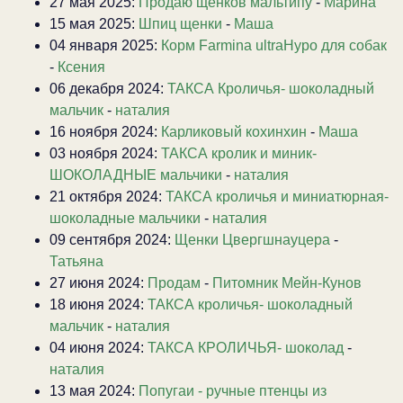
27 мая 2025:
Продаю щенков мальтипу
-
Марина
15 мая 2025:
Шпиц щенки
-
Маша
04 января 2025:
Корм Farmina ultraHypo для собак
-
Ксения
06 декабря 2024:
ТАКСА Кроличья- шоколадный
мальчик
-
наталия
16 ноября 2024:
Карликовый кохинхин
-
Маша
03 ноября 2024:
ТАКСА кролик и миник-
ШОКОЛАДНЫЕ мальчики
-
наталия
21 октября 2024:
ТАКСА кроличья и миниатюрная-
шоколадные мальчики
-
наталия
09 сентября 2024:
Щенки Цвергшнауцера
-
Татьяна
27 июня 2024:
Продам
-
Питомник Мейн-Кунов
18 июня 2024:
ТАКСА кроличья- шоколадный
мальчик
-
наталия
04 июня 2024:
ТАКСА КРОЛИЧЬЯ- шоколад
-
наталия
13 мая 2024:
Попугаи - ручные птенцы из