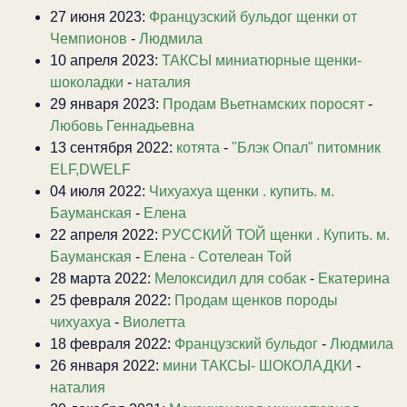
27 июня 2023:
Французский бульдог щенки от
Чемпионов
-
Людмила
10 апреля 2023:
ТАКСЫ миниатюрные щенки-
шоколадки
-
наталия
29 января 2023:
Продам Вьетнамских поросят
-
Любовь Геннадьевна
13 сентября 2022:
котята
-
"Блэк Опал" питомник
ELF,DWELF
04 июля 2022:
Чихуахуа щенки . купить. м.
Бауманская
-
Елена
22 апреля 2022:
РУССКИЙ ТОЙ щенки . Купить. м.
Бауманская
-
Елена - Сотелеан Той
28 марта 2022:
Мелоксидил для собак
-
Екатерина
25 февраля 2022:
Продам щенков породы
чихуахуа
-
Виолетта
18 февраля 2022:
Французский бульдог
-
Людмила
26 января 2022:
мини ТАКСЫ- ШОКОЛАДКИ
-
наталия