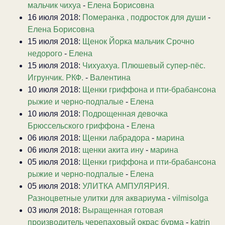
мальчик чихуа
-
Елена Борисовна
16 июля 2018:
Померанка , подросток для души
-
Елена Борисовна
15 июля 2018:
Щенок Йорка мальчик Срочно
недорого
-
Елена
15 июля 2018:
Чихуахуа. Плюшевый супер-пёс.
Игрунчик. РКФ.
-
Валентина
10 июля 2018:
Щенки гриффона и пти-брабансона
рыжие и черно-подпалые
-
Елена
10 июля 2018:
Подрощенная девочка
Брюссельского гриффона
-
Елена
06 июля 2018:
Щенки лабрадора
-
марина
06 июля 2018:
щенки акита ину
-
марина
05 июля 2018:
Щенки гриффона и пти-брабансона
рыжие и черно-подпалые
-
Елена
05 июля 2018:
УЛИТКА АМПУЛЯРИЯ.
Разноцветные улитки для аквариума
-
vilmisolga
03 июля 2018:
Выращенная готовая
производитель черепаховый окрас бурма
-
katrin