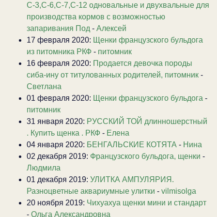
С-3,С-6,С-7,С-12 одновальные и двухвальные для
производства кормов с возможностью
запаривания Под
-
Алексей
17 февраля 2020:
Щенки французского бульдога
из питомника РКФ
-
питомник
16 февраля 2020:
Продается девочка породы
сиба-ину от титулованных родителей, питомник
-
Светлана
01 февраля 2020:
Щенки французского бульдога
-
питомник
31 января 2020:
РУССКИЙ ТОЙ длинношерстный
. Купить щенка . РКФ
-
Елена
04 января 2020:
БЕНГАЛЬСКИЕ КОТЯТА
-
Нина
02 декабря 2019:
Французского бульдога, щенки
-
Людмила
01 декабря 2019:
УЛИТКА АМПУЛЯРИЯ.
Разноцветные аквариумные улитки
-
vilmisolga
20 ноября 2019:
Чихуахуа щенки мини и стандарт
-
Ольга Александровна