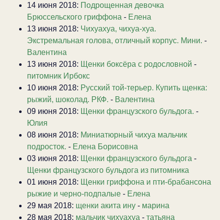
14 июня 2018:
Подрощенная девочка
Брюссельского гриффона
-
Елена
13 июня 2018:
Чихуахуа, чихуа-хуа.
Экстремальная голова, отличный корпус. Мини.
-
Валентина
13 июня 2018:
Щенки боксёра с родословной
-
питомник Ирбокс
10 июня 2018:
Русский той-терьер. Купить щенка:
рыжий, шоколад. РКФ.
-
Валентина
09 июня 2018:
Щенки французского бульдога.
-
Юлия
08 июня 2018:
Миниатюрный чихуа мальчик
подросток.
-
Елена Борисовна
03 июня 2018:
Щенки французского бульдога
-
Щенки французского бульдога из питомника
01 июня 2018:
Щенки гриффона и пти-брабансона
рыжие и черно-подпалые
-
Елена
29 мая 2018:
щенки акита ину
-
марина
28 мая 2018:
мальчик чихуахуа
-
татьяна