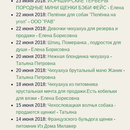
23 июня 2018:
ЙОРКШИРСКИЕ ТЕРЬЕРЫ
ПОРОДНЫЕ МИНИ ЩЕНКИ БЭБИ ФЕЙС
-
Елена
22 июня 2018:
Пелёнки для собак "Пелёнка на
угол"
-
ООО "РАВ"
22 июня 2018:
Девочки чихуахуа для резерва и
продажи
-
Елена Борисовна
22 июня 2018:
Шпиц. Померанка , подросток для
души
-
Елена Борисовна
20 июня 2018:
Нежная блондинка чихуахуа
-
Татьяна Петровна
20 июня 2018:
Чихуахуа брутальный мачо Жаник
-
Татьяна Петровна
18 июня 2018:
Чихуахуа из питомника
хрустальная мечта для продажи.Есть кобельки
для вязки
-
Елена Борисовна
15 июня 2018:
Чехословацкая волчья собака -
продаются щенки!
-
Татьяна
14 июня 2018:
Французского бульдога щенки
-
питомник Из Дома Милавер