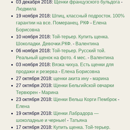
03 декабря 2018:
Щенки французского бульдога
-
Людмила
19 ноября 2018:
Шпиц, классный подросток. 100%
гарантии на все. Померанец. РКФ
-
Елена
Борисовна
10 ноября 2018:
Той-терьер. Купить щенка.
Шоколадки. Девочки.РКФ.
-
Валентина
06 ноября 2018:
Той-терьер. Русский той.
Реальный щенок на фото. 4 мес.
-
Валентина
03 ноября 2018:
Вязка чихуа. Есть щенки для
продажи и резерва
-
Елена Борисовна
27 октября 2018:
щенки акита ину
-
марина
27 октября 2018:
Щенки Бельгийской овчарки
Тервюрен
-
Марина
23 октября 2018:
Щенки Вельш Корги Пемброк
-
Елена
19 октября 2018:
Щенки Лабрадора —
шоколадные и черные!
-
Татьяна
17 октября 2018:
Купить щенка. Той-терьер.