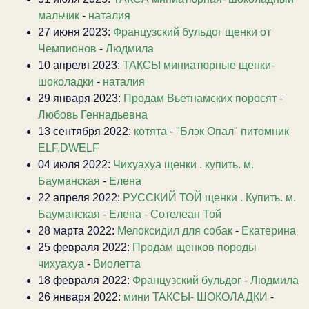
мальчик
-
наталия
27 июня 2023:
Французский бульдог щенки от
Чемпионов
-
Людмила
10 апреля 2023:
ТАКСЫ миниатюрные щенки-
шоколадки
-
наталия
29 января 2023:
Продам Вьетнамских поросят
-
Любовь Геннадьевна
13 сентября 2022:
котята
-
"Блэк Опал" питомник
ELF,DWELF
04 июля 2022:
Чихуахуа щенки . купить. м.
Бауманская
-
Елена
22 апреля 2022:
РУССКИЙ ТОЙ щенки . Купить. м.
Бауманская
-
Елена - Сотелеан Той
28 марта 2022:
Мелоксидил для собак
-
Екатерина
25 февраля 2022:
Продам щенков породы
чихуахуа
-
Виолетта
18 февраля 2022:
Французский бульдог
-
Людмила
26 января 2022:
мини ТАКСЫ- ШОКОЛАДКИ
-