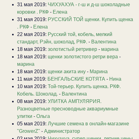
31 мая 2019:
ЧИХУАХУА - г-ш и д-ш шоколадные
коровки . РКФ
-
Елена
31 мая 2019:
РУССКИЙ ТОЙ щенки. Купить щенка
. РКФ
-
Елена
22 мая 2019:
Русский той, кобель, мелкий
стандарт, Рэйн, шоколад, РКФ.
-
Валентина
18 мая 2019:
золотистый ретривер
-
марина
18 мая 2019:
щенки золотистого ретри вера
-
марина
18 мая 2019:
щенки акита ину
-
Марина
11 мая 2019:
БЕНГАЛЬСКИЕ КОТЯТА
-
Нина
10 мая 2019:
Той-терьер. Купить щенка. РКФ.
Кобель. Шоколад.
-
Валентина
08 мая 2019:
УЛИТКА АМПУЛЯРИЯ.
Разноцветные пресноводные аквариумные
улитки
-
Ольга
05 мая 2019:
Лучшие семена в онлайн-магазине
"GrowerZ"
-
Администратор
02 мая 2019:
Чихуахуа, супер щенки, летние цены