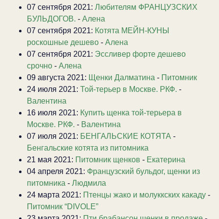
07 сентября 2021:
Любителям ФРАНЦУЗСКИХ
БУЛЬДОГОВ.
-
Алена
07 сентября 2021:
Котята МЕЙН-КУНЫ
роскошные дешево
-
Алена
07 сентября 2021:
Эссливер форте дешево
срочно
-
Алена
09 августа 2021:
Щенки Далматина
-
Питомник
24 июля 2021:
Той-терьер в Москве. РКФ.
-
Валентина
16 июля 2021:
Купить щенка той-терьера в
Москве. РКФ.
-
Валентина
07 июля 2021:
БЕНГАЛЬСКИЕ КОТЯТА
-
Бенгальские котята из питомника
21 мая 2021:
Питомник щенков
-
Екатерина
04 апреля 2021:
Французский бульдог, щенки из
питомника
-
Людмила
24 марта 2021:
Птенцы жако и молуккских какаду
-
Питомник “DIVOLE”
23 марта 2021:
Пти брабансон щенки в продаже
-