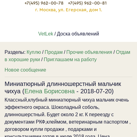
+7(495) 962-00-78
+7(495) 962-00-81
г. Москва, ул. Егерская, дом 1.
VetLek
/ Доска объявлений
Разделы:
Куплю
/
Продам
/
Прочие объявления
/
Отдам
в хорошие руки
/
Приглашаем на работу
Новое сообщение
Миниатюрный длинношерстный мальчик
чихуа (
Елена Борисовна
- 2018-07-20)
Классный,клубный миниатюрный чихуа мальчик очень
эффектного окраса. Шоколадный соболь,
длинношерстный. Будет около 2 кг. К переезду с
документами РКФ,клеймом, ветеринарным паспортом ,
договором купли продажи , подарками и
консультациями готов в июле 2018 года. Цена