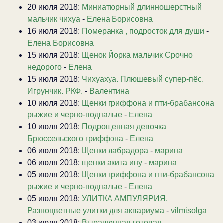
20 июля 2018:
Миниатюрный длинношерстный
мальчик чихуа
-
Елена Борисовна
16 июля 2018:
Померанка , подросток для души
-
Елена Борисовна
15 июля 2018:
Щенок Йорка мальчик Срочно
недорого
-
Елена
15 июля 2018:
Чихуахуа. Плюшевый супер-пёс.
Игрунчик. РКФ.
-
Валентина
10 июля 2018:
Щенки гриффона и пти-брабансона
рыжие и черно-подпалые
-
Елена
10 июля 2018:
Подрощенная девочка
Брюссельского гриффона
-
Елена
06 июля 2018:
Щенки лабрадора
-
марина
06 июля 2018:
щенки акита ину
-
марина
05 июля 2018:
Щенки гриффона и пти-брабансона
рыжие и черно-подпалые
-
Елена
05 июля 2018:
УЛИТКА АМПУЛЯРИЯ.
Разноцветные улитки для аквариума
-
vilmisolga
03 июля 2018:
Выращенная готовая