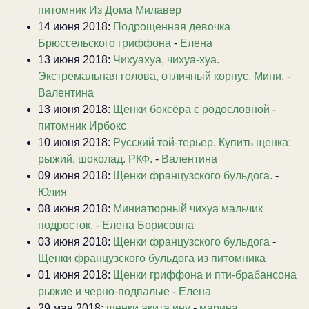
питомник Из Дома Милавер
14 июня 2018:
Подрощенная девочка
Брюссельского гриффона
-
Елена
13 июня 2018:
Чихуахуа, чихуа-хуа.
Экстремальная голова, отличный корпус. Мини.
-
Валентина
13 июня 2018:
Щенки боксёра с родословной
-
питомник Ирбокс
10 июня 2018:
Русский той-терьер. Купить щенка:
рыжий, шоколад. РКФ.
-
Валентина
09 июня 2018:
Щенки французского бульдога.
-
Юлия
08 июня 2018:
Миниатюрный чихуа мальчик
подросток.
-
Елена Борисовна
03 июня 2018:
Щенки французского бульдога
-
Щенки французского бульдога из питомника
01 июня 2018:
Щенки гриффона и пти-брабансона
рыжие и черно-подпалые
-
Елена
29 мая 2018:
щенки акита ину
-
марина