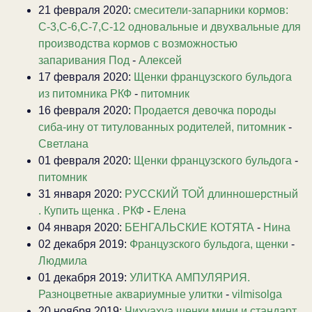
21 февраля 2020:
смесители-запарники кормов:
С-3,С-6,С-7,С-12 одновальные и двухвальные для
производства кормов с возможностью
запаривания Под
-
Алексей
17 февраля 2020:
Щенки французского бульдога
из питомника РКФ
-
питомник
16 февраля 2020:
Продается девочка породы
сиба-ину от титулованных родителей, питомник
-
Светлана
01 февраля 2020:
Щенки французского бульдога
-
питомник
31 января 2020:
РУССКИЙ ТОЙ длинношерстный
. Купить щенка . РКФ
-
Елена
04 января 2020:
БЕНГАЛЬСКИЕ КОТЯТА
-
Нина
02 декабря 2019:
Французского бульдога, щенки
-
Людмила
01 декабря 2019:
УЛИТКА АМПУЛЯРИЯ.
Разноцветные аквариумные улитки
-
vilmisolga
20 ноября 2019:
Чихуахуа щенки мини и стандарт