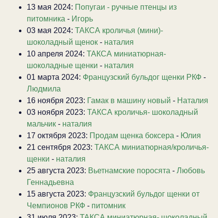
13 мая 2024:
Попугаи - ручные птенцы из
питомника
-
Игорь
03 мая 2024:
ТАКСА кроличья (мини)-
шоколадный щенок
-
наталия
10 апреля 2024:
ТАКСА миниатюрная-
шоколадные щенки
-
наталия
01 марта 2024:
Французский бульдог щенки РКФ
-
Людмила
16 ноября 2023:
Гамак в машину новый
-
Наталия
03 ноября 2023:
ТАКСА кроличья- шоколадный
мальчик
-
наталия
17 октября 2023:
Продам щенка боксера
-
Юлия
21 сентября 2023:
ТАКСА миниатюрная/кроличья-
щенки
-
наталия
25 августа 2023:
Вьетнамские поросята
-
Любовь
Геннадьевна
15 августа 2023:
Французский бульдог щенки от
Чемпионов РКФ
-
питомник
31 июля 2023:
ТАКСА миниатюрная- шоколадный