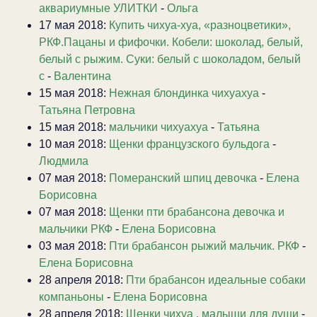
аквариумные УЛИТКИ
-
Ольга
17 мая 2018:
Купить чихуа-хуа, «разноцветики»,
РКФ.Пацаны и фифочки. Кобели: шоколад, белый,
белый с рыжим. Суки: белый с шоколадом, белый
с
-
Валентина
15 мая 2018:
Нежная блондинка чихуахуа
-
Татьяна Петровна
15 мая 2018:
мальчики чихуахуа
-
Татьяна
10 мая 2018:
Щенки французского бульдога
-
Людмила
07 мая 2018:
Померанский шпиц девочка
-
Елена
Борисовна
07 мая 2018:
Щенки пти брабансона девочка и
мальчики РКФ
-
Елена Борисовна
03 мая 2018:
Пти брабансон рыжий мальчик. РКФ
-
Елена Борисовна
28 апреля 2018:
Пти брабансон идеальные собаки
компаньоны
-
Елена Борисовна
28 апреля 2018:
Щенки чихуа . малыши для души
-