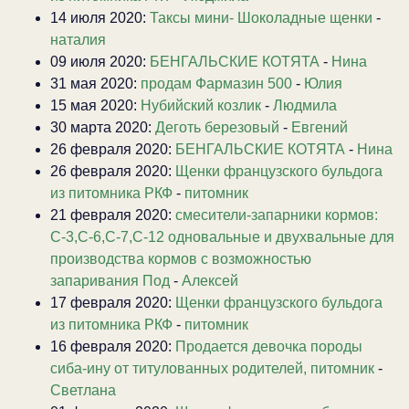
14 июля 2020:
Таксы мини- Шоколадные щенки
-
наталия
09 июля 2020:
БЕНГАЛЬСКИЕ КОТЯТА
-
Нина
31 мая 2020:
продам Фармазин 500
-
Юлия
15 мая 2020:
Нубийский козлик
-
Людмила
30 марта 2020:
Деготь березовый
-
Евгений
26 февраля 2020:
БЕНГАЛЬСКИЕ КОТЯТА
-
Нина
26 февраля 2020:
Щенки французского бульдога
из питомника РКФ
-
питомник
21 февраля 2020:
смесители-запарники кормов:
С-3,С-6,С-7,С-12 одновальные и двухвальные для
производства кормов с возможностью
запаривания Под
-
Алексей
17 февраля 2020:
Щенки французского бульдога
из питомника РКФ
-
питомник
16 февраля 2020:
Продается девочка породы
сиба-ину от титулованных родителей, питомник
-
Светлана