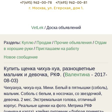
+7(495) 962-00-78
+7(495) 962-00-81
г. Москва, ул. Егерская, дом 1.
VetLek
/ Доска объявлений
Разделы:
Куплю
/
Продам
/
Прочие объявления
/
Отдам
в хорошие руки
/
Приглашаем на работу
Новое сообщение
Купить щенка чихуа-хуа, разноцветные
мальчик и девочка, РКФ. (
Валентина
- 2017-
08-03)
Чихуахуа, чихуа-хуа. Мини. Белый в пятнышки (соболь),
мальчик. Соболь с белым, в носочках, со звездочкой,
девочка. 2 мес. Экстремальная голова, отличный
корпус. Реальные щенки на фото. Метрика РКФ
(щенячья карта), клеймо питомник «Добрая примета»