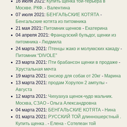
16 июля 2021:
Купить щенка той-терьера в
Москве. РКФ.
-
Валентина
07 июля 2021:
БЕНГАЛЬСКИЕ КОТЯТА
-
Бенгальские котята из питомника
21 мая 2021:
Питомник щенков
-
Екатерина
04 апреля 2021:
Французский бульдог, щенки из
питомника
-
Людмила
24 марта 2021:
Птенцы жако и молуккских какаду
-
Питомник “DIVOLE”
23 марта 2021:
Пти брабансон щенки в продаже
-
Хрустальная мечта
19 марта 2021:
онсиор для собак от 20кг
-
Марина
13 марта 2021:
продам Хорулон 2 ампулы
-
Августа
12 марта 2021:
Чихуахуа щенок-чудо мальчик.
Москва, СЗАО
-
Ольга Александровна
04 марта 2021:
БЕНГАЛЬСКИЕ КОТЯТА
-
Нина
01 марта 2021:
РУССКИЙ ТОЙ длинношерстный .
Купить щенка .
-
Елена - Сотелеан той