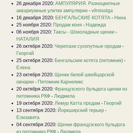
26 декабря 2020:
АМПУЛЯРИЯ. Разноцветные
аквариумные улитки ампулярии
-
vilmisolga
16 декабря 2020:
БЕНГАЛЬСКИЕ КОТЯТА
-
Нина
25 ноября 2020:
Продам коня
-
Надежда
06 ноября 2020:
Таксы - Шоколадные щенки
-
НАТАЛИЯ
26 октября 2020:
Черепахи сухопутные продам
-
Георгий
25 октября 2020:
Бенгальские котята (питомник)
-
Елена
23 октября 2020:
Щенки белой швейцарской
овчарки
-
Питомник Карнеликс
20 октября 2020:
Французского бульдога щенки из
питомника РКФ
-
Людмила
19 октября 2020:
Лемур Катта продам
-
Георгий
13 сентября 2020:
Йоркширский терьер
-
Елизавета
04 сентября 2020:
Щенки французского бульдога
из питомника РКФ
-
Людмила