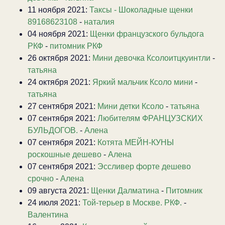
11 ноября 2021:
Таксы - Шоколадные щенки
89168623108
-
наталия
04 ноября 2021:
Щенки французского бульдога
РКФ
-
питомник РКФ
26 октября 2021:
Мини девочка Ксолоитцкуинтли
-
татьяна
24 октября 2021:
Яркий мальчик Ксоло мини
-
татьяна
27 сентября 2021:
Мини детки Ксоло
-
татьяна
07 сентября 2021:
Любителям ФРАНЦУЗСКИХ
БУЛЬДОГОВ.
-
Алена
07 сентября 2021:
Котята МЕЙН-КУНЫ
роскошные дешево
-
Алена
07 сентября 2021:
Эссливер форте дешево
срочно
-
Алена
09 августа 2021:
Щенки Далматина
-
Питомник
24 июля 2021:
Той-терьер в Москве. РКФ.
-
Валентина