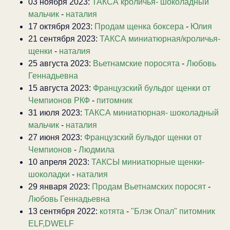
03 ноября 2023:
ТАКСА кроличья- шоколадный
мальчик
-
наталия
17 октября 2023:
Продам щенка боксера
-
Юлия
21 сентября 2023:
ТАКСА миниатюрная/кроличья-
щенки
-
наталия
25 августа 2023:
Вьетнамские поросята
-
Любовь
Геннадьевна
15 августа 2023:
Французский бульдог щенки от
Чемпионов РКФ
-
питомник
31 июля 2023:
ТАКСА миниатюрная- шоколадный
мальчик
-
наталия
27 июня 2023:
Французский бульдог щенки от
Чемпионов
-
Людмила
10 апреля 2023:
ТАКСЫ миниатюрные щенки-
шоколадки
-
наталия
29 января 2023:
Продам Вьетнамских поросят
-
Любовь Геннадьевна
13 сентября 2022:
котята
-
"Блэк Опал" питомник
ELF,DWELF