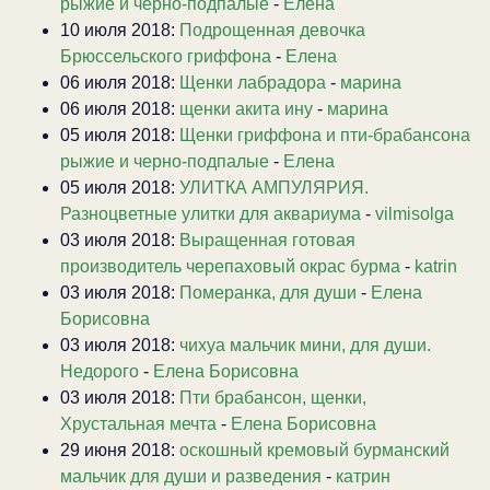
рыжие и черно-подпалые
-
Елена
10 июля 2018:
Подрощенная девочка
Брюссельского гриффона
-
Елена
06 июля 2018:
Щенки лабрадора
-
марина
06 июля 2018:
щенки акита ину
-
марина
05 июля 2018:
Щенки гриффона и пти-брабансона
рыжие и черно-подпалые
-
Елена
05 июля 2018:
УЛИТКА АМПУЛЯРИЯ.
Разноцветные улитки для аквариума
-
vilmisolga
03 июля 2018:
Выращенная готовая
производитель черепаховый окрас бурма
-
katrin
03 июля 2018:
Померанка, для души
-
Елена
Борисовна
03 июля 2018:
чихуа мальчик мини, для души.
Недорого
-
Елена Борисовна
03 июля 2018:
Пти брабансон, щенки,
Хрустальная мечта
-
Елена Борисовна
29 июня 2018:
оскошный кремовый бурманский
мальчик для души и разведения
-
катрин