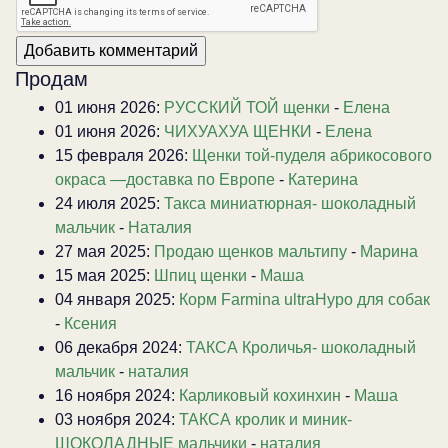
Продам
01 июня 2026:
РУССКИЙ ТОЙ щенки
-
Елена
01 июня 2026:
ЧИХУАХУА ЩЕНКИ
-
Елена
15 февраля 2026:
Щенки той-пуделя абрикосового
окраса —доставка по Европе
-
Катерина
24 июля 2025:
Такса миниатюрная- шоколадный
мальчик
-
Наталия
27 мая 2025:
Продаю щенков мальтипу
-
Марина
15 мая 2025:
Шпиц щенки
-
Маша
04 января 2025:
Корм Farmina ultraHypo для собак
-
Ксения
06 декабря 2024:
ТАКСА Кроличья- шоколадный
мальчик
-
наталия
16 ноября 2024:
Карликовый кохинхин
-
Маша
03 ноября 2024:
ТАКСА кролик и миник-
ШОКОЛАДНЫЕ мальчики
-
наталия