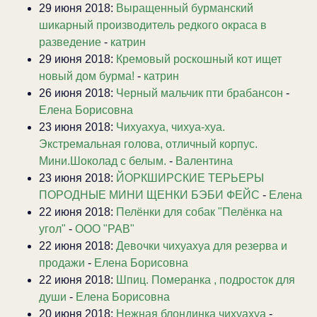
29 июня 2018:
Выращенный бурманский
шикарный производитель редкого окраса в
разведение
-
катрин
29 июня 2018:
Кремовый роскошный кот ищет
новый дом бурма!
-
катрин
26 июня 2018:
Черный мальчик пти брабансон
-
Елена Борисовна
23 июня 2018:
Чихуахуа, чихуа-хуа.
Экстремальная голова, отличный корпус.
Мини.Шоколад с белым.
-
Валентина
23 июня 2018:
ЙОРКШИРСКИЕ ТЕРЬЕРЫ
ПОРОДНЫЕ МИНИ ЩЕНКИ БЭБИ ФЕЙС
-
Елена
22 июня 2018:
Пелёнки для собак "Пелёнка на
угол"
-
ООО "РАВ"
22 июня 2018:
Девочки чихуахуа для резерва и
продажи
-
Елена Борисовна
22 июня 2018:
Шпиц. Померанка , подросток для
души
-
Елена Борисовна
20 июня 2018:
Нежная блондинка чихуахуа
-