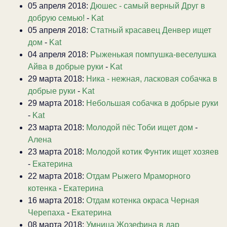
05 апреля 2018:
Дюшес - самый верный Друг в
добрую семью!
-
Kat
05 апреля 2018:
Статный красавец Денвер ищет
дом
-
Kat
04 апреля 2018:
Рыженькая помпушка-веселушка
Айва в добрые руки
-
Kat
29 марта 2018:
Ника - нежная, ласковая собачка в
добрые руки
-
Kat
29 марта 2018:
Небольшая собачка в добрые руки
-
Kat
23 марта 2018:
Молодой пёс Тоби ищет дом
-
Алена
23 марта 2018:
Молодой котик Фунтик ищет хозяев
-
Екатерина
22 марта 2018:
Отдам Рыжего Мраморного
котенка
-
Екатерина
16 марта 2018:
Отдам котенка окраса Черная
Черепаха
-
Екатерина
08 марта 2018:
Умница Жозефина в дар