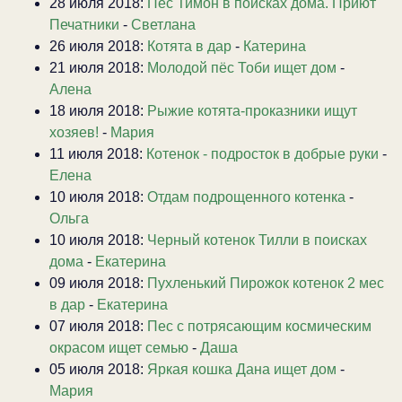
28 июля 2018:
Пес Тимон в поисках дома. Приют
Печатники
-
Светлана
26 июля 2018:
Котята в дар
-
Катерина
21 июля 2018:
Молодой пёс Тоби ищет дом
-
Алена
18 июля 2018:
Рыжие котята-проказники ищут
хозяев!
-
Мария
11 июля 2018:
Котенок - подросток в добрые руки
-
Елена
10 июля 2018:
Отдам подрощенного котенка
-
Ольга
10 июля 2018:
Черный котенок Тилли в поисках
дома
-
Екатерина
09 июля 2018:
Пухленький Пирожок котенок 2 мес
в дар
-
Екатерина
07 июля 2018:
Пес с потрясающим космическим
окрасом ищет семью
-
Даша
05 июля 2018:
Яркая кошка Дана ищет дом
-
Мария