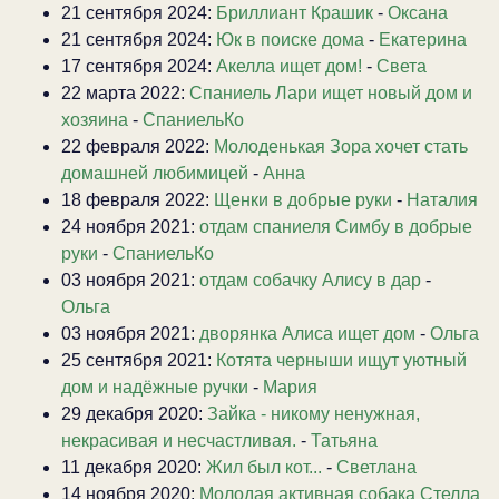
21 сентября 2024:
Бриллиант Крашик
-
Оксана
21 сентября 2024:
Юк в поиске дома
-
Екатерина
17 сентября 2024:
Акелла ищет дом!
-
Света
22 марта 2022:
Спаниель Лари ищет новый дом и
хозяина
-
СпаниельКо
22 февраля 2022:
Молоденькая Зора хочет стать
домашней любимицей
-
Анна
18 февраля 2022:
Щенки в добрые руки
-
Наталия
24 ноября 2021:
отдам спаниеля Симбу в добрые
руки
-
СпаниельКо
03 ноября 2021:
отдам собачку Алису в дар
-
Ольга
03 ноября 2021:
дворянка Алиса ищет дом
-
Ольга
25 сентября 2021:
Котята черныши ищут уютный
дом и надёжные ручки
-
Мария
29 декабря 2020:
Зайка - никому ненужная,
некрасивая и несчастливая.
-
Татьяна
11 декабря 2020:
Жил был кот...
-
Светлана
14 ноября 2020:
Молодая активная собака Стелла