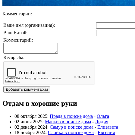
Комментарии:
Ваше имя (организация):
Ваш E-mail:
Комментарий:
Recaptcha:
Отдам в хорошие руки
08 октября 2025:
Прада в поиске дома
-
Ольга
02 июня 2025:
Маркиз в поиске дома
-
Лидия
02 декабря 2024:
Самур в поиске дома
-
Елизавета
18 ноября 2024:
Слойка в поиске дома
-
Евгения