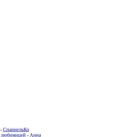
-
СпаниельКо
й любимицей
-
Анна