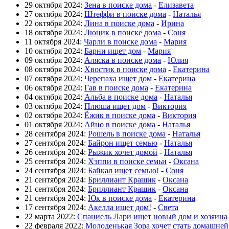
29 октября 2024:
Зена в поиске дома
-
Елизавета
27 октября 2024:
Штеффи в поиске дома
-
Наталья
22 октября 2024:
Лина в поиске дома
-
Ирина
18 октября 2024:
Люцик в поиске дома
-
Соня
11 октября 2024:
Чарли в поиске дома
-
Мария
10 октября 2024:
Барни ищет дом
-
Мария
09 октября 2024:
Аляска в поиске дома
-
Юлия
08 октября 2024:
Хвостик в поиске дома
-
Екатерина
07 октября 2024:
Черепаха ищет дом
-
Екатерина
06 октября 2024:
Гав в поиске дома
-
Екатерина
04 октября 2024:
Альба в поиске дома
-
Наталья
03 октября 2024:
Плюша ищет дом
-
Виктория
02 октября 2024:
Ёжик в поиске дома
-
Виктория
01 октября 2024:
Айно в поиске дома
-
Наталья
28 сентября 2024:
Рошель в поиске дома
-
Наталья
27 сентября 2024:
Байрон ищет семью
-
Наталья
26 сентября 2024:
Рыжик хочет домой
-
Наталья
25 сентября 2024:
Хэппи в поиске семьи
-
Оксана
24 сентября 2024:
Байкал ищет семью!
-
Соня
21 сентября 2024:
Бриллиант Крашик
-
Оксана
21 сентября 2024:
Бриллиант Крашик
-
Оксана
21 сентября 2024:
Юк в поиске дома
-
Екатерина
17 сентября 2024:
Акелла ищет дом!
-
Света
22 марта 2022:
Спаниель Лари ищет новый дом и хозяина
22 февраля 2022:
Молоденькая Зора хочет стать домашне