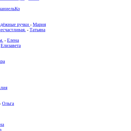
аниельКо
адёжные ручки
-
Мария
несчастливая.
-
Татьяна
м.
-
Елена
-
Елизавета
дра
алия
-
Ольга
на
а