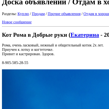
Доска объявлений / Отдам в 
Разделы:
Куплю
/
Продам
/
Прочие объявления
/
Отдам в хорош
Новое сообщение
Кот Рома в Добрые руки (
Екатерина
- 2
Рома, очень ласковый, нежный и общительный котик 2х лет.
Приучен к лотку и когтеточке.
Привит и кастрирован. Здоров.
8-905-585-28-55