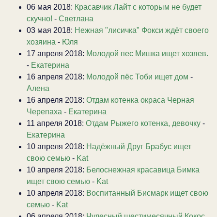
06 мая 2018:
Красавчик Лайт с которым не будет
скучно!
-
Светлана
03 мая 2018:
Нежная "лисичка" Фокси ждёт своего
хозяина
-
Юля
17 апреля 2018:
Молодой пес Мишка ищет хозяев.
-
Екатерина
16 апреля 2018:
Молодой пёс Тоби ищет дом
-
Алена
16 апреля 2018:
Отдам котенка окраса Черная
Черепаха
-
Екатерина
11 апреля 2018:
Отдам Рыжего котенка, девочку
-
Екатерина
10 апреля 2018:
Надёжный Друг Брабус ищет
свою семью
-
Kat
10 апреля 2018:
Белоснежная красавица Бимка
ищет свою семью
-
Kat
10 апреля 2018:
Воспитанный Бисмарк ищет свою
семью
-
Kat
06 апреля 2018:
Чудесный шестимесячный Кокос