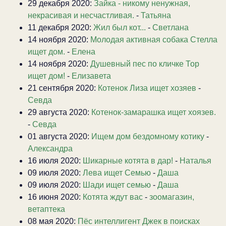
29 декабря 2020:
Зайка - никому ненужная,
некрасивая и несчастливая.
-
Татьяна
11 декабря 2020:
Жил был кот...
-
Светлана
14 ноября 2020:
Молодая активная собака Стелла
ищет дом.
-
Елена
14 ноября 2020:
Душевный пес по кличке Тор
ищет дом!
-
Елизавета
21 сентября 2020:
Котенок Лиза ищет хозяев
-
Севда
29 августа 2020:
Котенок-замарашка ищет хоязев.
-
Севда
01 августа 2020:
Ищем дом бездомному котику
-
Александра
16 июля 2020:
Шикарные котята в дар!
-
Наталья
09 июля 2020:
Лева ищет Семью
-
Даша
09 июля 2020:
Шади ищет семью
-
Даша
16 июня 2020:
Котята ждут вас
-
зоомагазин,
ветаптека
08 мая 2020:
Пёс интеллигент Джек в поисках