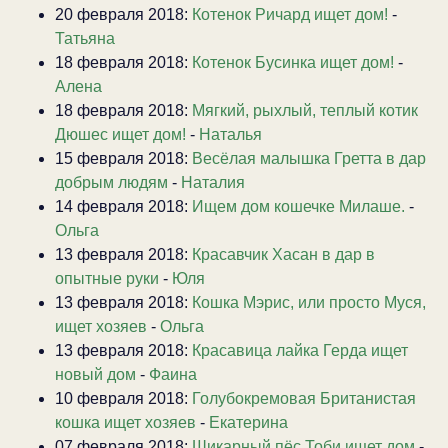
20 февраля 2018:
Котенок Ричард ищет дом!
-
Татьяна
18 февраля 2018:
Котенок Бусинка ищет дом!
-
Алена
18 февраля 2018:
Мягкий, рыхлый, теплый котик
Дюшес ищет дом!
-
Наталья
15 февраля 2018:
Весёлая малышка Гретта в дар
добрым людям
-
Наталия
14 февраля 2018:
Ищем дом кошечке Милаше.
-
Ольга
13 февраля 2018:
Красавчик Хасан в дар в
опытные руки
-
Юля
13 февраля 2018:
Кошка Мэрис, или просто Муся,
ищет хозяев
-
Ольга
13 февраля 2018:
Красавица лайка Герда ищет
новый дом
-
Фаина
10 февраля 2018:
Голубокремовая Британистая
кошка ищет хозяев
-
Екатерина
07 февраля 2018:
Шикарный пёс Тоби ищет дом
-