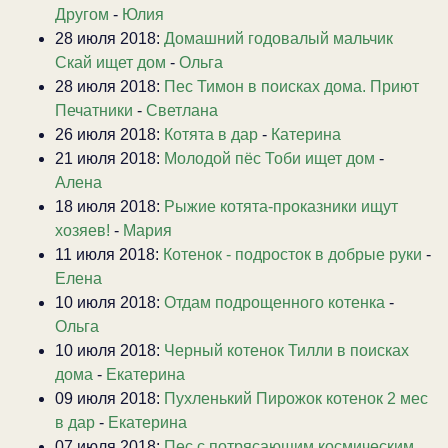
Другом
-
Юлия
28 июля 2018:
Домашний годовалый мальчик
Скай ищет дом
-
Ольга
28 июля 2018:
Пес Тимон в поисках дома. Приют
Печатники
-
Светлана
26 июля 2018:
Котята в дар
-
Катерина
21 июля 2018:
Молодой пёс Тоби ищет дом
-
Алена
18 июля 2018:
Рыжие котята-проказники ищут
хозяев!
-
Мария
11 июля 2018:
Котенок - подросток в добрые руки
-
Елена
10 июля 2018:
Отдам подрощенного котенка
-
Ольга
10 июля 2018:
Черный котенок Тилли в поисках
дома
-
Екатерина
09 июля 2018:
Пухленький Пирожок котенок 2 мес
в дар
-
Екатерина
07 июля 2018:
Пес с потрясающим космическим