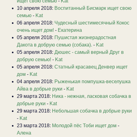
ищет свою семью
-
Kat
10 апреля 2018:
Воспитанный Бисмарк ищет свою
семью
-
Kat
06 апреля 2018:
Чудесный шестимесячный Кокос
очень ищет дом!
-
Екатерина
05 апреля 2018:
Пушистая жизнерадостная
Дакота в добрую семью (собака).
-
Kat
05 апреля 2018:
Дюшес - самый верный Друг в
добрую семью!
-
Kat
05 апреля 2018:
Статный красавец Денвер ищет
дом
-
Kat
04 апреля 2018:
Рыженькая помпушка-веселушка
Айва в добрые руки
-
Kat
29 марта 2018:
Ника - нежная, ласковая собачка в
добрые руки
-
Kat
29 марта 2018:
Небольшая собачка в добрые руки
-
Kat
23 марта 2018:
Молодой пёс Тоби ищет дом
-
Алена