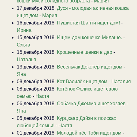
кошки Муси солидного возраста
-
Мария
17 декабря 2018:
Дуся - молодая активная кошка
ищет дом
-
Мария
16 декабря 2018:
Пушистая Шанти ищет дом!
-
Ирина
15 декабря 2018:
Ищем дом кошечке Милаше.
-
Ольга
15 декабря 2018:
Крошечные щенки в дар
-
Наталья
13 декабря 2018:
Весельчак Декстер ищет дом
-
Яна
08 декабря 2018:
Кот Василёк ищет дом
-
Наталия
08 декабря 2018:
Котёнок Феликс ищет свою
семью
-
Настя
06 декабря 2018:
Собачка Джемма ищет хозяев
-
Яна
05 декабря 2018:
Курцхаар Дэйзи в поисках
любящей семьи!
-
Настя
01 декабря 2018:
Молодой пёс Тоби ищет дом
-