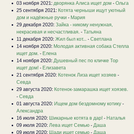
03 ноября 2021:
дворянка Алиса ищет дом
-
Ольга
25 сентября 2021:
Котята черныши ищут уютный
дом и надёжные ручки
-
Мария
29 декабря 2020:
Зайка - никому ненужная,
некрасивая и несчастливая.
-
Татьяна
11 декабря 2020:
Жил был кот...
-
Светлана
14 ноября 2020:
Молодая активная собака Стелла
ищет дом.
-
Елена
14 ноября 2020:
Душевный пес по кличке Тор
ищет дом!
-
Елизавета
21 сентября 2020:
Котенок Лиза ищет хозяев
-
Севда
29 августа 2020:
Котенок-замарашка ищет хоязев.
-
Севда
01 августа 2020:
Ищем дом бездомному котику
-
Александра
16 июля 2020:
Шикарные котята в дар!
-
Наталья
09 июля 2020:
Лева ищет Семью
-
Даша
09 июля 2020:
Шади ищет семью
-
Даша