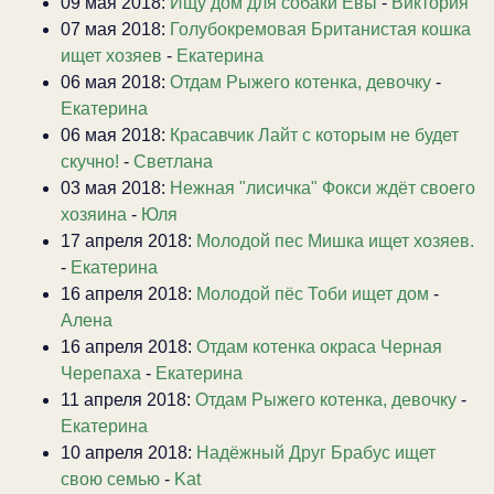
09 мая 2018:
Ищу дом для собаки Евы
-
Виктория
07 мая 2018:
Голубокремовая Британистая кошка
ищет хозяев
-
Екатерина
06 мая 2018:
Отдам Рыжего котенка, девочку
-
Екатерина
06 мая 2018:
Красавчик Лайт с которым не будет
скучно!
-
Светлана
03 мая 2018:
Нежная "лисичка" Фокси ждёт своего
хозяина
-
Юля
17 апреля 2018:
Молодой пес Мишка ищет хозяев.
-
Екатерина
16 апреля 2018:
Молодой пёс Тоби ищет дом
-
Алена
16 апреля 2018:
Отдам котенка окраса Черная
Черепаха
-
Екатерина
11 апреля 2018:
Отдам Рыжего котенка, девочку
-
Екатерина
10 апреля 2018:
Надёжный Друг Брабус ищет
свою семью
-
Kat