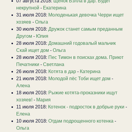
07 августа 2018:
Щенок Бэлла в дар. Будет
некрупной
-
Екатерина
31 июля 2018:
Молоденькая девочка Черри ищет
хозяев
-
Ольга
30 июля 2018:
Дружок станет самым преданным
Другом
-
Юлия
28 июля 2018:
Домашний годовалый мальчик
Скай ищет дом
-
Ольга
28 июля 2018:
Пес Тимон в поисках дома. Приют
Печатники
-
Светлана
26 июля 2018:
Котята в дар
-
Катерина
21 июля 2018:
Молодой пёс Тоби ищет дом
-
Алена
18 июля 2018:
Рыжие котята-проказники ищут
хозяев!
-
Мария
11 июля 2018:
Котенок - подросток в добрые руки
-
Елена
10 июля 2018:
Отдам подрощенного котенка
-
Ольга