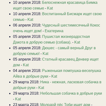
10 апреля 2018:
Белоснежная красавица Бимка
ищет свою семью
-
Kat
10 апреля 2018:
Воспитанный Бисмарк ищет свою
семью
-
Kat
06 апреля 2018:
Чудесный шестимесячный Кокос
очень ищет дом!
-
Екатерина
05 апреля 2018:
Пушистая жизнерадостная
Дакота в добрую семью (собака).
-
Kat
05 апреля 2018:
Дюшес - самый верный Друг в
добрую семью!
-
Kat
05 апреля 2018:
Статный красавец Денвер ищет
дом
-
Kat
04 апреля 2018:
Рыженькая помпушка-веселушка
Айва в добрые руки
-
Kat
29 марта 2018:
Ника - нежная, ласковая собачка в
добрые руки
-
Kat
29 марта 2018:
Небольшая собачка в добрые руки
-
Kat
23 марта 2018:
Молодой пёс Тоби ищет дом
-