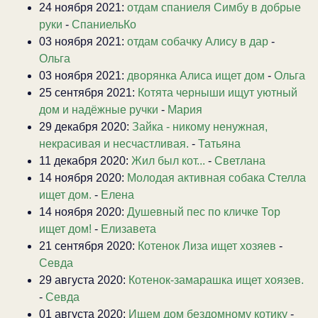
24 ноября 2021:
отдам спаниеля Симбу в добрые
руки
-
СпаниельКо
03 ноября 2021:
отдам собачку Алису в дар
-
Ольга
03 ноября 2021:
дворянка Алиса ищет дом
-
Ольга
25 сентября 2021:
Котята черныши ищут уютный
дом и надёжные ручки
-
Мария
29 декабря 2020:
Зайка - никому ненужная,
некрасивая и несчастливая.
-
Татьяна
11 декабря 2020:
Жил был кот...
-
Светлана
14 ноября 2020:
Молодая активная собака Стелла
ищет дом.
-
Елена
14 ноября 2020:
Душевный пес по кличке Тор
ищет дом!
-
Елизавета
21 сентября 2020:
Котенок Лиза ищет хозяев
-
Севда
29 августа 2020:
Котенок-замарашка ищет хоязев.
-
Севда
01 августа 2020:
Ищем дом бездомному котику
-