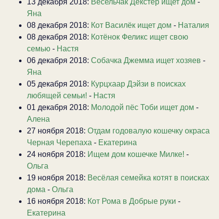
13 декабря 2018:
Весельчак Декстер ищет дом
-
Яна
08 декабря 2018:
Кот Василёк ищет дом
-
Наталия
08 декабря 2018:
Котёнок Феликс ищет свою
семью
-
Настя
06 декабря 2018:
Собачка Джемма ищет хозяев
-
Яна
05 декабря 2018:
Курцхаар Дэйзи в поисках
любящей семьи!
-
Настя
01 декабря 2018:
Молодой пёс Тоби ищет дом
-
Алена
27 ноября 2018:
Отдам годовалую кошечку окраса
Черная Черепаха
-
Екатерина
24 ноября 2018:
Ищем дом кошечке Милке!
-
Ольга
19 ноября 2018:
Весёлая семейка котят в поисках
дома
-
Ольга
16 ноября 2018:
Кот Рома в Добрые руки
-
Екатерина