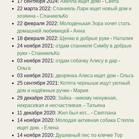
17 сентября 2024:
Акелла ищет дом!
-
Света
22 марта 2022:
Спаниель Лари ищет новый дом и
хозяина
-
СпаниельКо
22 февраля 2022:
Молоденькая Зора хочет стать
домашней любимицей
-
Анна
18 февраля 2022:
Щенки в добрые руки
-
Наталия
24 ноября 2021:
отдам спаниеля Симбу в добрые
руки
-
СпаниельКо
03 ноября 2021:
отдам собачку Алису в дар
-
Ольга
03 ноября 2021:
дворянка Алиса ищет дом
-
Ольга
25 сентября 2021:
Котята черныши ищут уютный
дом и надёжные ручки
-
Мария
29 декабря 2020:
Зайка - никому ненужная,
некрасивая и несчастливая.
-
Татьяна
11 декабря 2020:
Жил был кот...
-
Светлана
14 ноября 2020:
Молодая активная собака Стелла
ищет дом.
-
Елена
14 ноября 2020:
Душевный пес по кличке Тор