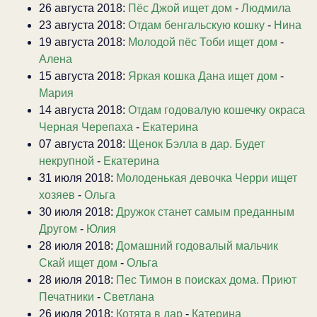
26 августа 2018:
Пёс Джой ищет дом
-
Людмила
23 августа 2018:
Отдам бенгальскую кошку
-
Нина
19 августа 2018:
Молодой пёс Тоби ищет дом
-
Алена
15 августа 2018:
Яркая кошка Дана ищет дом
-
Мария
14 августа 2018:
Отдам годовалую кошечку окраса
Черная Черепаха
-
Екатерина
07 августа 2018:
Щенок Бэлла в дар. Будет
некрупной
-
Екатерина
31 июля 2018:
Молоденькая девочка Черри ищет
хозяев
-
Ольга
30 июля 2018:
Дружок станет самым преданным
Другом
-
Юлия
28 июля 2018:
Домашний годовалый мальчик
Скай ищет дом
-
Ольга
28 июля 2018:
Пес Тимон в поисках дома. Приют
Печатники
-
Светлана
26 июля 2018:
Котята в дар
-
Катерина