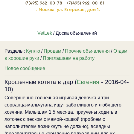
+7(495) 962-00-78
+7(495) 962-00-81
г. Москва, ул. Егерская, дом 1.
VetLek
/ Доска объявлений
Разделы:
Куплю
/
Продам
/
Прочие объявления
/
Отдам
в хорошие руки
/
Приглашаем на работу
Новое сообщение
Крошечные котята в дар (
Евгения
- 2016-04-
10)
Совершенно солнечная игривая девочка и три
сорванца-мальчугана ищут заботливого и любящего
хозяина! Малышам 1,5 месяца, приучены ходить в
лоточек с песком с мамой-кошкой (проблем с
наполнителем возникнуть не должно), всеядны
(предпочтительно кормление подходящим для их