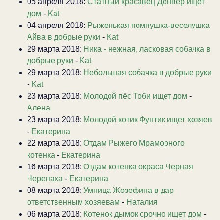
05 апреля 2018:
Статный красавец Денвер ищет
дом
-
Kat
04 апреля 2018:
Рыженькая помпушка-веселушка
Айва в добрые руки
-
Kat
29 марта 2018:
Ника - нежная, ласковая собачка в
добрые руки
-
Kat
29 марта 2018:
Небольшая собачка в добрые руки
-
Kat
23 марта 2018:
Молодой пёс Тоби ищет дом
-
Алена
23 марта 2018:
Молодой котик Фунтик ищет хозяев
-
Екатерина
22 марта 2018:
Отдам Рыжего Мраморного
котенка
-
Екатерина
16 марта 2018:
Отдам котенка окраса Черная
Черепаха
-
Екатерина
08 марта 2018:
Умница Жозефина в дар
ответственным хозяевам
-
Наталия
06 марта 2018:
Котенок дымок срочно ищет дом
-