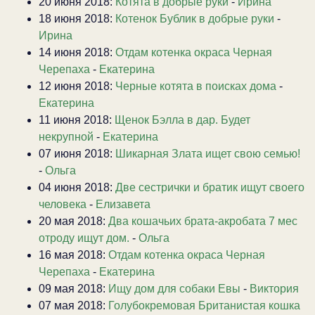
20 июня 2018:
Котята в добрые руки
-
Ирина
18 июня 2018:
Котенок Бублик в добрые руки
-
Ирина
14 июня 2018:
Отдам котенка окраса Черная
Черепаха
-
Екатерина
12 июня 2018:
Черные котята в поисках дома
-
Екатерина
11 июня 2018:
Щенок Бэлла в дар. Будет
некрупной
-
Екатерина
07 июня 2018:
Шикарная Злата ищет свою семью!
-
Ольга
04 июня 2018:
Две сестрички и братик ищут своего
человека
-
Елизавета
20 мая 2018:
Два кошачьих брата-акробата 7 мес
отроду ищут дом.
-
Ольга
16 мая 2018:
Отдам котенка окраса Черная
Черепаха
-
Екатерина
09 мая 2018:
Ищу дом для собаки Евы
-
Виктория
07 мая 2018:
Голубокремовая Британистая кошка