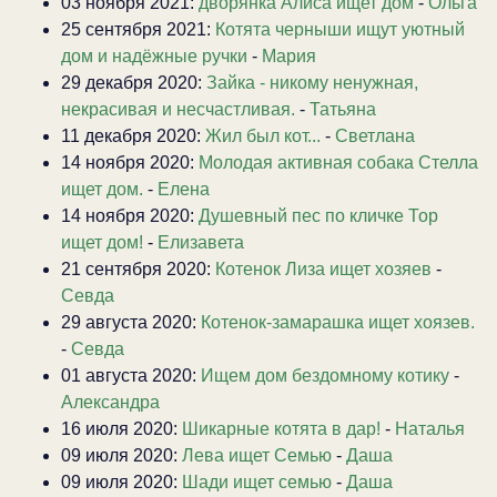
03 ноября 2021:
дворянка Алиса ищет дом
-
Ольга
25 сентября 2021:
Котята черныши ищут уютный
дом и надёжные ручки
-
Мария
29 декабря 2020:
Зайка - никому ненужная,
некрасивая и несчастливая.
-
Татьяна
11 декабря 2020:
Жил был кот...
-
Светлана
14 ноября 2020:
Молодая активная собака Стелла
ищет дом.
-
Елена
14 ноября 2020:
Душевный пес по кличке Тор
ищет дом!
-
Елизавета
21 сентября 2020:
Котенок Лиза ищет хозяев
-
Севда
29 августа 2020:
Котенок-замарашка ищет хоязев.
-
Севда
01 августа 2020:
Ищем дом бездомному котику
-
Александра
16 июля 2020:
Шикарные котята в дар!
-
Наталья
09 июля 2020:
Лева ищет Семью
-
Даша
09 июля 2020:
Шади ищет семью
-
Даша