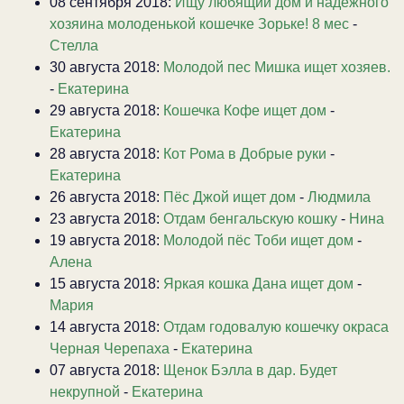
08 сентября 2018:
Ищу любящий дом и надежного
хозяина молоденькой кошечке Зорьке! 8 мес
-
Стелла
30 августа 2018:
Молодой пес Мишка ищет хозяев.
-
Екатерина
29 августа 2018:
Кошечка Кофе ищет дом
-
Екатерина
28 августа 2018:
Кот Рома в Добрые руки
-
Екатерина
26 августа 2018:
Пёс Джой ищет дом
-
Людмила
23 августа 2018:
Отдам бенгальскую кошку
-
Нина
19 августа 2018:
Молодой пёс Тоби ищет дом
-
Алена
15 августа 2018:
Яркая кошка Дана ищет дом
-
Мария
14 августа 2018:
Отдам годовалую кошечку окраса
Черная Черепаха
-
Екатерина
07 августа 2018:
Щенок Бэлла в дар. Будет
некрупной
-
Екатерина