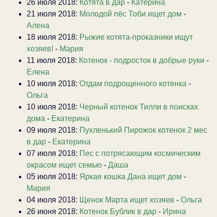
26 июля 2018:
Котята в дар
-
Катерина
21 июля 2018:
Молодой пёс Тоби ищет дом
-
Алена
18 июля 2018:
Рыжие котята-проказники ищут
хозяев!
-
Мария
11 июля 2018:
Котенок - подросток в добрые руки
-
Елена
10 июля 2018:
Отдам подрощенного котенка
-
Ольга
10 июля 2018:
Черный котенок Тилли в поисках
дома
-
Екатерина
09 июля 2018:
Пухленький Пирожок котенок 2 мес
в дар
-
Екатерина
07 июля 2018:
Пес с потрясающим космическим
окрасом ищет семью
-
Даша
05 июля 2018:
Яркая кошка Дана ищет дом
-
Мария
04 июля 2018:
Щенок Марта ищет хозяев
-
Ольга
26 июня 2018:
Котенок Бублик в дар
-
Ирина