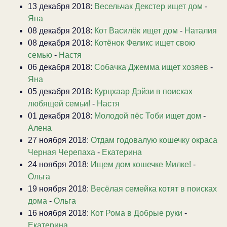
13 декабря 2018:
Весельчак Декстер ищет дом
-
Яна
08 декабря 2018:
Кот Василёк ищет дом
-
Наталия
08 декабря 2018:
Котёнок Феликс ищет свою
семью
-
Настя
06 декабря 2018:
Собачка Джемма ищет хозяев
-
Яна
05 декабря 2018:
Курцхаар Дэйзи в поисках
любящей семьи!
-
Настя
01 декабря 2018:
Молодой пёс Тоби ищет дом
-
Алена
27 ноября 2018:
Отдам годовалую кошечку окраса
Черная Черепаха
-
Екатерина
24 ноября 2018:
Ищем дом кошечке Милке!
-
Ольга
19 ноября 2018:
Весёлая семейка котят в поисках
дома
-
Ольга
16 ноября 2018:
Кот Рома в Добрые руки
-
Екатерина