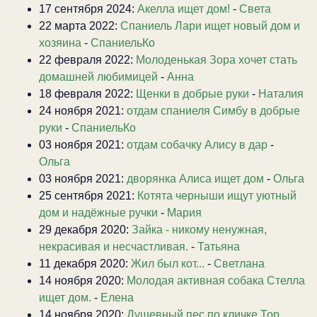
17 сентября 2024:
Акелла ищет дом!
-
Света
22 марта 2022:
Спаниель Лари ищет новый дом и
хозяина
-
СпаниельКо
22 февраля 2022:
Молоденькая Зора хочет стать
домашней любимицей
-
Анна
18 февраля 2022:
Щенки в добрые руки
-
Наталия
24 ноября 2021:
отдам спаниеля Симбу в добрые
руки
-
СпаниельКо
03 ноября 2021:
отдам собачку Алису в дар
-
Ольга
03 ноября 2021:
дворянка Алиса ищет дом
-
Ольга
25 сентября 2021:
Котята черныши ищут уютный
дом и надёжные ручки
-
Мария
29 декабря 2020:
Зайка - никому ненужная,
некрасивая и несчастливая.
-
Татьяна
11 декабря 2020:
Жил был кот...
-
Светлана
14 ноября 2020:
Молодая активная собака Стелла
ищет дом.
-
Елена
14 ноября 2020:
Душевный пес по кличке Тор