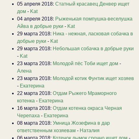
05 апреля 2018:
Статный красавец Денвер ищет
дом
-
Kat
04 апреля 2018:
Рыженькая помпушка-веселушка
Айва в добрые руки
-
Kat
29 марта 2018:
Ника - нежная, ласковая собачка в
добрые руки
-
Kat
29 марта 2018:
Небольшая собачка в добрые руки
-
Kat
23 марта 2018:
Молодой пёс Тоби ищет дом
-
Алена
23 марта 2018:
Молодой котик Фунтик ищет хозяев
-
Екатерина
22 марта 2018:
Отдам Рыжего Мраморного
котенка
-
Екатерина
16 марта 2018:
Отдам котенка окраса Черная
Черепаха
-
Екатерина
08 марта 2018:
Умница Жозефина в дар
ответственным хозяевам
-
Наталия
06 марта 2018:
Котенок дымок срочно ищет дом
-