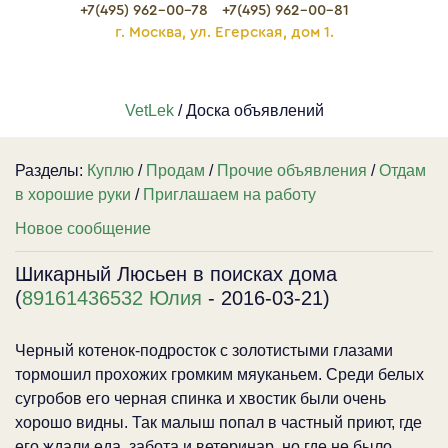
+7(495) 962-00-78
+7(495) 962-00-81
г. Москва, ул. Егерская, дом 1.
VetLek
/ Доска объявлений
Разделы:
Куплю
/
Продам
/
Прочие объявления
/
Отдам
в хорошие руки
/
Приглашаем на работу
Новое сообщение
Шикарный Люсьен в поисках дома
(
89161436532 Юлия
- 2016-03-21)
Черный котенок-подросток с золотистыми глазами
тормошил прохожих громким мяуканьем. Среди белых
сугробов его черная спинка и хвостик были очень
хорошо видны. Так малыш попал в частный приют, где
его ждали еда, забота и ветеринар, но где не было