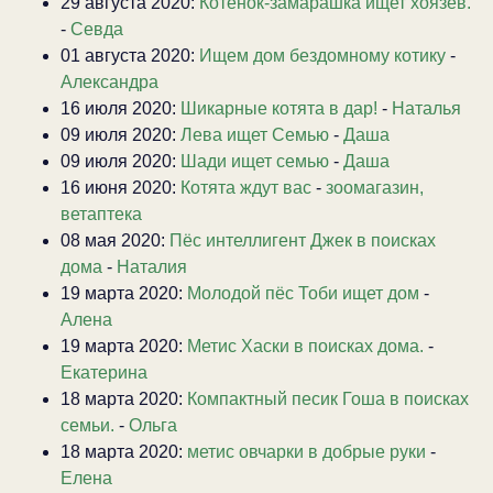
29 августа 2020:
Котенок-замарашка ищет хоязев.
-
Севда
01 августа 2020:
Ищем дом бездомному котику
-
Александра
16 июля 2020:
Шикарные котята в дар!
-
Наталья
09 июля 2020:
Лева ищет Семью
-
Даша
09 июля 2020:
Шади ищет семью
-
Даша
16 июня 2020:
Котята ждут вас
-
зоомагазин,
ветаптека
08 мая 2020:
Пёс интеллигент Джек в поисках
дома
-
Наталия
19 марта 2020:
Молодой пёс Тоби ищет дом
-
Алена
19 марта 2020:
Метис Хаски в поисках дома.
-
Екатерина
18 марта 2020:
Компактный песик Гоша в поисках
семьи.
-
Ольга
18 марта 2020:
метис овчарки в добрые руки
-
Елена