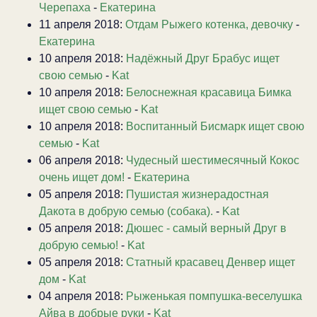
Черепаха
-
Екатерина
11 апреля 2018:
Отдам Рыжего котенка, девочку
-
Екатерина
10 апреля 2018:
Надёжный Друг Брабус ищет
свою семью
-
Kat
10 апреля 2018:
Белоснежная красавица Бимка
ищет свою семью
-
Kat
10 апреля 2018:
Воспитанный Бисмарк ищет свою
семью
-
Kat
06 апреля 2018:
Чудесный шестимесячный Кокос
очень ищет дом!
-
Екатерина
05 апреля 2018:
Пушистая жизнерадостная
Дакота в добрую семью (собака).
-
Kat
05 апреля 2018:
Дюшес - самый верный Друг в
добрую семью!
-
Kat
05 апреля 2018:
Статный красавец Денвер ищет
дом
-
Kat
04 апреля 2018:
Рыженькая помпушка-веселушка
Айва в добрые руки
-
Kat