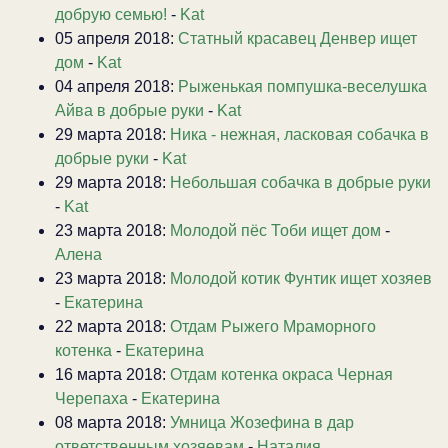
добрую семью!
-
Kat
05 апреля 2018:
Статный красавец Денвер ищет
дом
-
Kat
04 апреля 2018:
Рыженькая помпушка-веселушка
Айва в добрые руки
-
Kat
29 марта 2018:
Ника - нежная, ласковая собачка в
добрые руки
-
Kat
29 марта 2018:
Небольшая собачка в добрые руки
-
Kat
23 марта 2018:
Молодой пёс Тоби ищет дом
-
Алена
23 марта 2018:
Молодой котик Фунтик ищет хозяев
-
Екатерина
22 марта 2018:
Отдам Рыжего Мраморного
котенка
-
Екатерина
16 марта 2018:
Отдам котенка окраса Черная
Черепаха
-
Екатерина
08 марта 2018:
Умница Жозефина в дар
ответственным хозяевам
-
Наталия