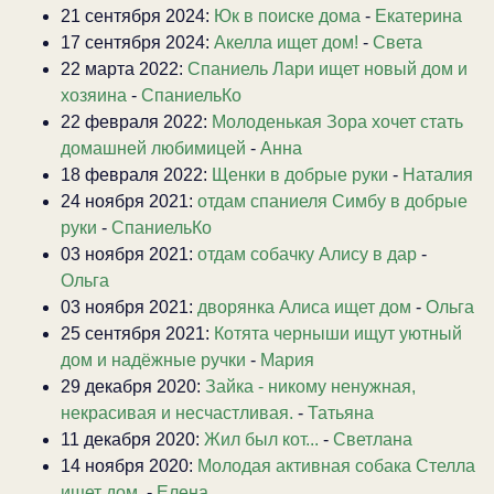
21 сентября 2024:
Юк в поиске дома
-
Екатерина
17 сентября 2024:
Акелла ищет дом!
-
Света
22 марта 2022:
Спаниель Лари ищет новый дом и
хозяина
-
СпаниельКо
22 февраля 2022:
Молоденькая Зора хочет стать
домашней любимицей
-
Анна
18 февраля 2022:
Щенки в добрые руки
-
Наталия
24 ноября 2021:
отдам спаниеля Симбу в добрые
руки
-
СпаниельКо
03 ноября 2021:
отдам собачку Алису в дар
-
Ольга
03 ноября 2021:
дворянка Алиса ищет дом
-
Ольга
25 сентября 2021:
Котята черныши ищут уютный
дом и надёжные ручки
-
Мария
29 декабря 2020:
Зайка - никому ненужная,
некрасивая и несчастливая.
-
Татьяна
11 декабря 2020:
Жил был кот...
-
Светлана
14 ноября 2020:
Молодая активная собака Стелла
ищет дом.
-
Елена