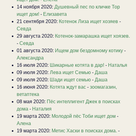
14 ноября 2020:
Душевный пес по кличке Тор
ищет дом!
-
Елизавета
21 сентября 2020:
Котенок Лиза ищет хозяев
-
Севда
29 августа 2020:
Котенок-замарашка ищет хоязев.
-
Севда
01 августа 2020:
Ищем дом бездомному котику
-
Александра
16 июля 2020:
Шикарные котята в дар!
-
Наталья
09 июля 2020:
Лева ищет Семью
-
Даша
09 июля 2020:
Шади ищет семью
-
Даша
16 июня 2020:
Котята ждут вас
-
зоомагазин,
ветаптека
08 мая 2020:
Пёс интеллигент Джек в поисках
дома
-
Наталия
19 марта 2020:
Молодой пёс Тоби ищет дом
-
Алена
19 марта 2020:
Метис Хаски в поисках дома.
-