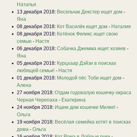
Наталья
13 декабря 2018:
Весельчак Декстер ищет дом
-
Яна
08 декабря 2018:
Кот Василёк ищет дом
-
Наталия
08 декабря 2018:
Котёнок Феликс ищет свою
семью
-
Настя
06 декабря 2018:
Собачка Джемма ищет хозяев
-
Яна
05 декабря 2018:
Курцхаар Дэйзи в поисках
любящей семьи!
-
Настя
01 декабря 2018:
Молодой пёс Тоби ищет дом
-
Алена
27 ноября 2018:
Отдам годовалую кошечку окраса
Черная Черепаха
-
Екатерина
24 ноября 2018:
Ищем дом кошечке Милке!
-
Ольга
19 ноября 2018:
Весёлая семейка котят в поисках
дома
-
Ольга
16 ноября 2018:
Кот Рома в Добрые руки
-