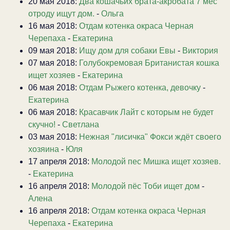
20 мая 2018:
Два кошачьих брата-акробата 7 мес
отроду ищут дом.
-
Ольга
16 мая 2018:
Отдам котенка окраса Черная
Черепаха
-
Екатерина
09 мая 2018:
Ищу дом для собаки Евы
-
Виктория
07 мая 2018:
Голубокремовая Британистая кошка
ищет хозяев
-
Екатерина
06 мая 2018:
Отдам Рыжего котенка, девочку
-
Екатерина
06 мая 2018:
Красавчик Лайт с которым не будет
скучно!
-
Светлана
03 мая 2018:
Нежная "лисичка" Фокси ждёт своего
хозяина
-
Юля
17 апреля 2018:
Молодой пес Мишка ищет хозяев.
-
Екатерина
16 апреля 2018:
Молодой пёс Тоби ищет дом
-
Алена
16 апреля 2018:
Отдам котенка окраса Черная
Черепаха
-
Екатерина