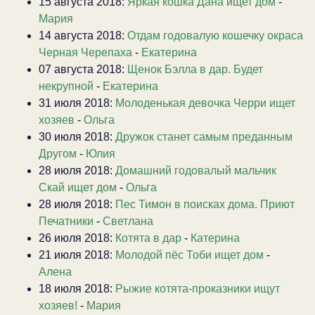
15 августа 2018:
Яркая кошка Дана ищет дом
-
Мария
14 августа 2018:
Отдам годовалую кошечку окраса
Черная Черепаха
-
Екатерина
07 августа 2018:
Щенок Бэлла в дар. Будет
некрупной
-
Екатерина
31 июля 2018:
Молоденькая девочка Черри ищет
хозяев
-
Ольга
30 июля 2018:
Дружок станет самым преданным
Другом
-
Юлия
28 июля 2018:
Домашний годовалый мальчик
Скай ищет дом
-
Ольга
28 июля 2018:
Пес Тимон в поисках дома. Приют
Печатники
-
Светлана
26 июля 2018:
Котята в дар
-
Катерина
21 июля 2018:
Молодой пёс Тоби ищет дом
-
Алена
18 июля 2018:
Рыжие котята-проказники ищут
хозяев!
-
Мария