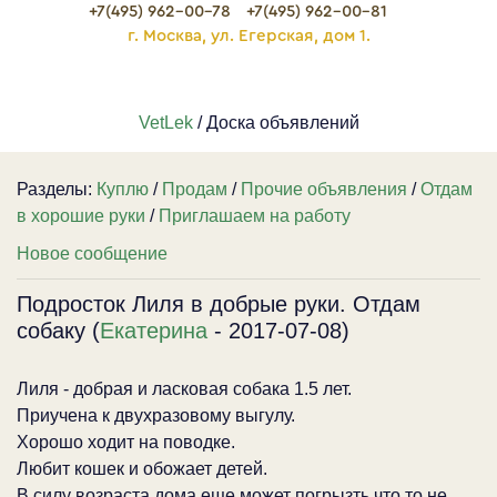
+7(495) 962-00-78
+7(495) 962-00-81
г. Москва, ул. Егерская, дом 1.
VetLek
/ Доска объявлений
Разделы:
Куплю
/
Продам
/
Прочие объявления
/
Отдам
в хорошие руки
/
Приглашаем на работу
Новое сообщение
Подросток Лиля в добрые руки. Отдам
собаку (
Екатерина
- 2017-07-08)
Лиля - добрая и ласковая собака 1.5 лет.
Приучена к двухразовому выгулу.
Хорошо ходит на поводке.
Любит кошек и обожает детей.
В силу возраста дома еще может погрызть что то не