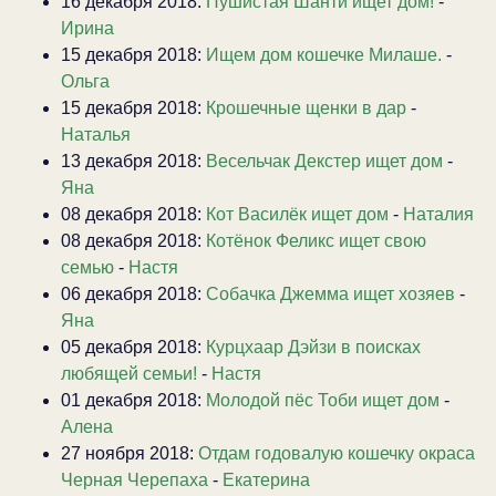
16 декабря 2018:
Пушистая Шанти ищет дом!
-
Ирина
15 декабря 2018:
Ищем дом кошечке Милаше.
-
Ольга
15 декабря 2018:
Крошечные щенки в дар
-
Наталья
13 декабря 2018:
Весельчак Декстер ищет дом
-
Яна
08 декабря 2018:
Кот Василёк ищет дом
-
Наталия
08 декабря 2018:
Котёнок Феликс ищет свою
семью
-
Настя
06 декабря 2018:
Собачка Джемма ищет хозяев
-
Яна
05 декабря 2018:
Курцхаар Дэйзи в поисках
любящей семьи!
-
Настя
01 декабря 2018:
Молодой пёс Тоби ищет дом
-
Алена
27 ноября 2018:
Отдам годовалую кошечку окраса
Черная Черепаха
-
Екатерина