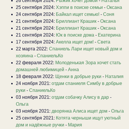
26 сентября 2024:
Рыжик хочет домой
-
Наталья
25 сентября 2024:
Хэппи в поиске семьи
-
Оксана
24 сентября 2024:
Байкал ищет семью!
-
Соня
21 сентября 2024:
Бриллиант Крашик
-
Оксана
21 сентября 2024:
Бриллиант Крашик
-
Оксана
21 сентября 2024:
Юк в поиске дома
-
Екатерина
17 сентября 2024:
Акелла ищет дом!
-
Света
22 марта 2022:
Спаниель Лари ищет новый дом и
хозяина
-
СпаниельКо
22 февраля 2022:
Молоденькая Зора хочет стать
домашней любимицей
-
Анна
18 февраля 2022:
Щенки в добрые руки
-
Наталия
24 ноября 2021:
отдам спаниеля Симбу в добрые
руки
-
СпаниельКо
03 ноября 2021:
отдам собачку Алису в дар
-
Ольга
03 ноября 2021:
дворянка Алиса ищет дом
-
Ольга
25 сентября 2021:
Котята черныши ищут уютный
дом и надёжные ручки
-
Мария