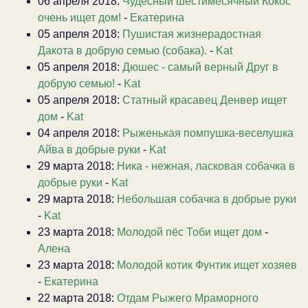
06 апреля 2018:
Чудесный шестимесячный Кокос
очень ищет дом!
-
Екатерина
05 апреля 2018:
Пушистая жизнерадостная
Дакота в добрую семью (собака).
-
Kat
05 апреля 2018:
Дюшес - самый верный Друг в
добрую семью!
-
Kat
05 апреля 2018:
Статный красавец Денвер ищет
дом
-
Kat
04 апреля 2018:
Рыженькая помпушка-веселушка
Айва в добрые руки
-
Kat
29 марта 2018:
Ника - нежная, ласковая собачка в
добрые руки
-
Kat
29 марта 2018:
Небольшая собачка в добрые руки
-
Kat
23 марта 2018:
Молодой пёс Тоби ищет дом
-
Алена
23 марта 2018:
Молодой котик Фунтик ищет хозяев
-
Екатерина
22 марта 2018:
Отдам Рыжего Мраморного