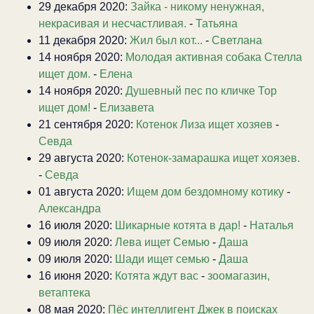
29 декабря 2020:
Зайка - никому ненужная,
некрасивая и несчастливая.
-
Татьяна
11 декабря 2020:
Жил был кот...
-
Светлана
14 ноября 2020:
Молодая активная собака Стелла
ищет дом.
-
Елена
14 ноября 2020:
Душевный пес по кличке Тор
ищет дом!
-
Елизавета
21 сентября 2020:
Котенок Лиза ищет хозяев
-
Севда
29 августа 2020:
Котенок-замарашка ищет хоязев.
-
Севда
01 августа 2020:
Ищем дом бездомному котику
-
Александра
16 июля 2020:
Шикарные котята в дар!
-
Наталья
09 июля 2020:
Лева ищет Семью
-
Даша
09 июля 2020:
Шади ищет семью
-
Даша
16 июня 2020:
Котята ждут вас
-
зоомагазин,
ветаптека
08 мая 2020:
Пёс интеллигент Джек в поисках